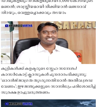
ഡാമുകളിലും നദികളിലുമായി 5,000 കോടിയുടെ
മണൽ; ശാസ്ത്രീയമായി നീക്കിയാൽ ഖജനാവ്
നിറയും, വെള്ളപ്പൊക്കവും തടയാം
കുട്ടികൾക്ക് കളക്ടറുടെ സ്നേഹ സന്ദേശം!
കാസർകോട്ട് ക്ലാസുകൾ പുനരാരംഭിക്കുന്നു;
‘ഓറൻജ് ജാഗ്രത തുടരുന്നതിനാൽ അതീവ ശ്രദ്ധ
വേണം’; ഇഴ ജന്തുക്കളുടെ സാന്നിധ്യം പരിശോധിച്ച്
സുരക്ഷ ഉറപ്പുവരുത്തണം