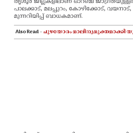
തൃശൂർ ജില്ലകളിലാണ് ഓറഞ്ച് ജാഗ്രതയുള്
പാലക്കാട്, മലപ്പുറം, കോഴിക്കോട്, വയനാട
മുന്നറിയിപ്പ് ബാധകമാണ്.
Also Read -
പുഴയോരം മാലിന്യമുക്തമാക്കി യു