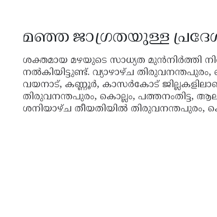
മഞ്ഞ ജാഗ്രതയുള്ള പ്രദ
ശക്തമായ മഴയുടെ സാധ്യത മുൻനിർത്തി നി
നൽകിയിട്ടുണ്ട്. വ്യാഴാഴ്ച തിരുവനന്തപുരം, 
വയനാട്, കണ്ണൂർ, കാസർകോട് ജില്ലകളിലാണ
തിരുവനന്തപുരം, കൊല്ലം, പത്തനംതിട്ട, ആലപ്
ശനിയാഴ്ച തീയതിയിൽ തിരുവനന്തപുരം, കൊല്ല