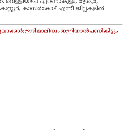
ളത്. വെള്ളിയഴ്ച എറണാകുളം, തൃശൂർ,
്, കണ്ണൂർ, കാസർകോട് എന്നീ ജില്ലകളിൽ
വാക്കൾ; ഇനി മാലിന്യം തള്ളിയാൽ പണികിട്ടും