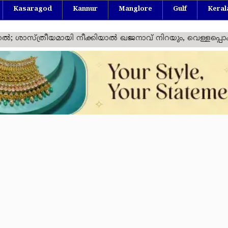
Kasaragod
Kannur
Manglore
Gulf
Keral