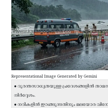
Representational Image Generated by Gemini
● ദുരന്തസാധ്യതയുള്ള പ്രദേശങ്ങളിൽ താമസി
നിർദ്ദേശം.
● നദികളിൽ ഇറങ്ങുന്നതിനും മലയോര വിനോദ