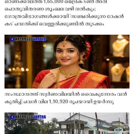
ഓണക്കാലത്ത് 1,65,000 മെട്രിക് ടൺ അരി
പൊതുവിതരണ ശൃംഖല വഴി നൽകും;
ഗോത്രവിഭാഗങ്ങൾക്കായി 'സഞ്ചരിക്കുന്ന റേഷൻ
കട' പദ്ധതിക്ക് വെള്ളരിക്കുണ്ടിൽ തുടക്കം
സംസ്ഥാനത്ത് സ്വർണവിലയിൽ വൈകുന്നേരം വൻ
കുതിപ്പ്; പവൻ വില 1,10,920 രൂപയായി ഉയർന്നു