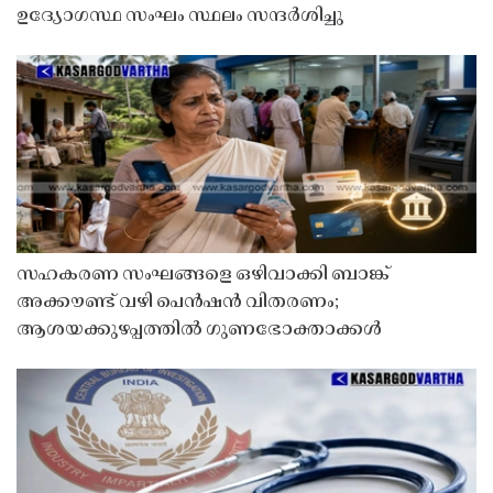
ഉദ്യോഗസ്ഥ സംഘം സ്ഥലം സന്ദർശിച്ചു
സഹകരണ സംഘങ്ങളെ ഒഴിവാക്കി ബാങ്ക്
അക്കൗണ്ട് വഴി പെൻഷൻ വിതരണം;
ആശയക്കുഴപ്പത്തിൽ ഗുണഭോക്താക്കൾ