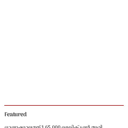
Featured
ഓണക്കാലത്ത് 1,65,000 മെട്രിക് ടൺ അരി