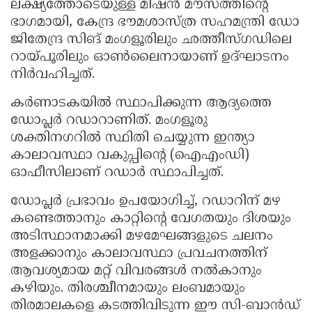
ലക്ഷ്യത്തോടെയുള്ള മിഷൻ മൗസത്തിന്റെ
ഭാഗമായി, കേന്ദ്ര ഭൗമശാസ്ത്ര സഹമന്ത്രി ഡോ
ജിതേന്ദ്ര സിങ് മംഗളൂരിലും ഛത്തീസ്ഗഡിലെ
റായ്പൂരിലും ഓൺലൈനായാണ് ഉദ്ഘാടനം
നിർവഹിച്ചത്.
കർണാടകയിൽ സ്ഥാപിക്കുന്ന ആദ്യത്തെ
ഡോപ്ലർ റഡാറാണിത്. മംഗളൂരു
ശക്തിനഗറിൽ സ്ഥിതി ചെയ്യുന്ന ഇന്ത്യാ
കാലാവസ്ഥാ വകുപ്പിന്റെ (ഐഎംഡി)
ഓഫീസിലാണ് റഡാർ സ്ഥാപിച്ചത്.
ഡോപ്ലർ പ്രഭാവം ഉപയോഗിച്ച്, റഡാറിന് മഴ
കണ്ടെത്താനും കാറ്റിന്റെ വേഗതയും ദിശയും
അടിസ്ഥാനമാക്കി മഴമേഘങ്ങളുടെ ചലനം
അളക്കാനും കാലാവസ്ഥാ പ്രവചനത്തിന്
ആവശ്യമായ മറ്റ് വിവരങ്ങൾ നൽകാനും
കഴിയും. തിരശ്ചീനമായും ലംബമായും
തിരമാലകളെ കടത്തിവിടുന്ന ഈ സി-ബാൻഡ്