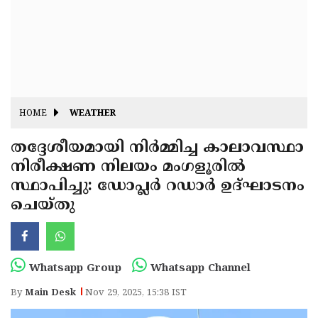
Fitr
May
Day
Eid
Al
Independence
Ad'ha
Day
Onam
HOME
WEATHER
J&K
State
തദ്ദേശീയമായി നിർമ്മിച്ച കാലാവസ്ഥാ
Haryana
നിരീക്ഷണ നിലയം മംഗളൂരിൽ
Assembly
State
Diwali
സ്ഥാപിച്ചു: ഡോപ്ലർ റഡാർ ഉദ്ഘാടനം
Elections
Assembly
Christmas
ചെയ്തു
Elections
New-
Year
Republic
Whatsapp Group
Whatsapp Channel
Day
Budget
By
Main Desk
Nov 29, 2025, 15:38 IST
Delhi