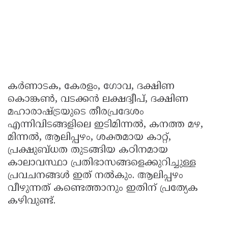
കർണാടക, കേരളം, ഗോവ, ദക്ഷിണ
കൊങ്കൺ, വടക്കൻ ലക്ഷദ്വീപ്, ദക്ഷിണ
മഹാരാഷ്ട്രയുടെ തീരപ്രദേശം
എന്നിവിടങ്ങളിലെ ഇടിമിന്നൽ, കനത്ത മഴ,
മിന്നൽ, ആലിപ്പഴം, ശക്തമായ കാറ്റ്,
പ്രക്ഷുബ്ധത തുടങ്ങിയ കഠിനമായ
കാലാവസ്ഥാ പ്രതിഭാസങ്ങളെക്കുറിച്ചുള്ള
പ്രവചനങ്ങൾ ഇത് നൽകും. ആലിപ്പഴം
വീഴുന്നത് കണ്ടെത്താനും ഇതിന് പ്രത്യേക
കഴിവുണ്ട്.