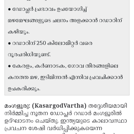
Updates
Assembly
● ഡോപ്ലർ പ്രഭാവം ഉപയോഗിച്ച്
Kerala
Polls
Local
Look
മഴമേഘങ്ങളുടെ ചലനം അളക്കാൻ റഡാറിന്
Body
Back
കഴിയും.
Election
2025
● റഡാറിന് 250 കിലോമീറ്റർ വരെ
ദൂരപരിധിയുണ്ട്.
● കേരളം, കർണാടക, ഗോവ തീരങ്ങളിലെ
കനത്ത മഴ, ഇടിമിന്നൽ എന്നിവ പ്രവചിക്കാൻ
ഉപകരിക്കും.
മംഗളൂരു: (KasargodVartha)
തദ്ദേശീയമായി
നിർമ്മിച്ച നൂതന ഡോപ്ലർ റഡാർ മംഗളൂരിൽ
ഉദ്ഘാടനം ചെയ്തു. ഇന്ത്യയുടെ കാലാവസ്ഥാ
പ്രവചന ശേഷി വർധിപ്പിക്കുകയെന്ന