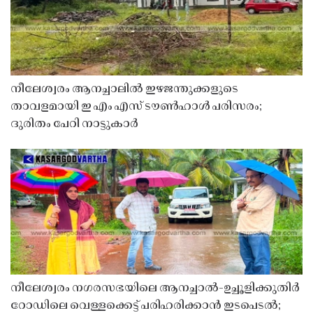
നീലേശ്വരം ആനച്ചാലിൽ ഇഴജന്തുക്കളുടെ
താവളമായി ഇ എം എസ് ടൗൺഹാൾ പരിസരം;
ദുരിതം പേറി നാട്ടുകാർ
നീലേശ്വരം നഗരസഭയിലെ ആനച്ചാൽ-ഉച്ചൂളിക്കുതിർ
റോഡിലെ വെള്ളക്കെട്ട് പരിഹരിക്കാൻ ഇടപെടൽ;