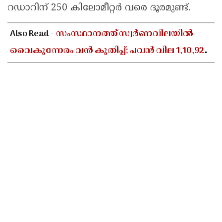
റഡാറിന് 250 കിലോമീറ്റർ വരെ ദൂരമുണ്ട്.
Also Read -
സംസ്ഥാനത്ത് സ്വർണവിലയിൽ
വൈകുന്നേരം വൻ കുതിപ്പ്; പവൻ വില 1,10,920
രൂപയായി ഉയർന്നു