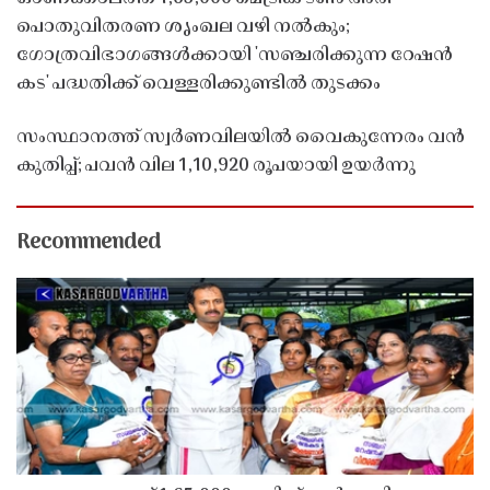
പൊതുവിതരണ ശൃംഖല വഴി നൽകും;
ഗോത്രവിഭാഗങ്ങൾക്കായി 'സഞ്ചരിക്കുന്ന റേഷൻ
കട' പദ്ധതിക്ക് വെള്ളരിക്കുണ്ടിൽ തുടക്കം
സംസ്ഥാനത്ത് സ്വർണവിലയിൽ വൈകുന്നേരം വൻ
കുതിപ്പ്; പവൻ വില 1,10,920 രൂപയായി ഉയർന്നു
Recommended