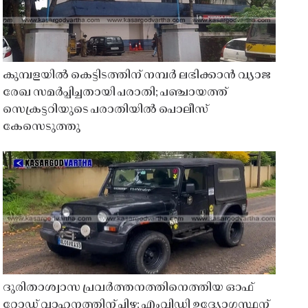
കുമ്പളയിൽ കെട്ടിടത്തിന് നമ്പർ ലഭിക്കാൻ വ്യാജ
രേഖ സമർപ്പിച്ചതായി പരാതി; പഞ്ചായത്ത്
സെക്രട്ടറിയുടെ പരാതിയിൽ പൊലീസ്
കേസെടുത്തു
ദുരിതാശ്വാസ പ്രവർത്തനത്തിനെത്തിയ ഓഫ്
റോഡ് വാഹനത്തിന് പിഴ; എംവിഡി ഉദ്യോഗസ്ഥന്