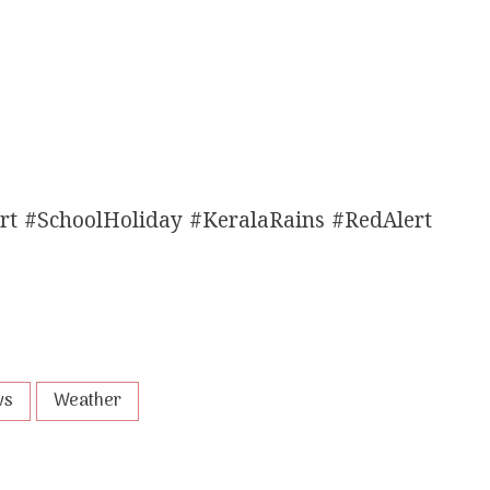
 #SchoolHoliday #KeralaRains #RedAlert
ws
Weather