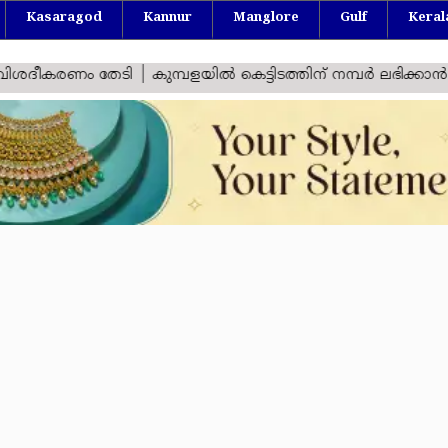
Kasaragod
Kannur
Manglore
Gulf
Keral