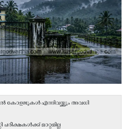
 കോളജുകൾ എന്നിവയ്ക്കും അവധി
ി പരീക്ഷകൾക്ക് മാറ്റമില്ല