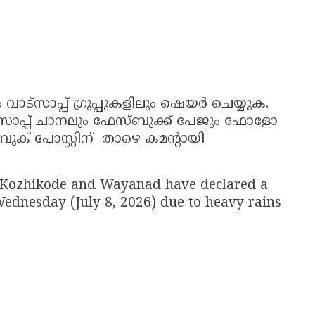
ാട്സാപ്പ് ഗ്രൂപ്പുകളിലും ഷെയർ ചെയ്യുക.
സാപ്പ് ചാനലും ഫേസ്ബുക്ക് പേജും ഫോളോ
ുക് പോസ്റ്റിന് താഴെ കമൻ്റായി
of Kozhikode and Wayanad have declared a
 Wednesday (July 8, 2026) due to heavy rains