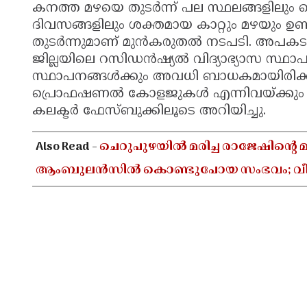
കനത്ത മഴയെ തുടർന്ന് പല സ്ഥലങ്ങളിലും വെള
ദിവസങ്ങളിലും ശക്തമായ കാറ്റും മഴയും ഉണ്
തുടർന്നുമാണ് മുൻകരുതൽ നടപടി. അപകടങ്ങ
ജില്ലയിലെ റസിഡൻഷ്യൽ വിദ്യാഭ്യാസ സ്ഥാപ
സ്ഥാപനങ്ങൾക്കും അവധി ബാധകമായിരിക്കു
പ്രൊഫഷണൽ കോളജുകൾ എന്നിവയ്ക്കും ബു
കലക്ടർ ഫേസ്ബുക്കിലൂടെ അറിയിച്ചു.
Also Read -
ചെറുപുഴയിൽ മരിച്ച രാജേഷിൻ്റെ മ
ആംബുലൻസിൽ കൊണ്ടുപോയ സംഭവം; വീഴ്