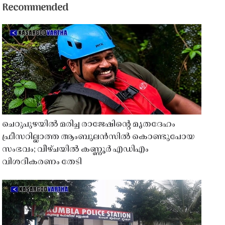
Recommended
ചെറുപുഴയിൽ മരിച്ച രാജേഷിൻ്റെ മൃതദേഹം
ഫ്രീസറില്ലാത്ത ആംബുലൻസിൽ കൊണ്ടുപോയ
സംഭവം; വീഴ്ചയിൽ കണ്ണൂർ എഡിഎം
വിശദീകരണം തേടി