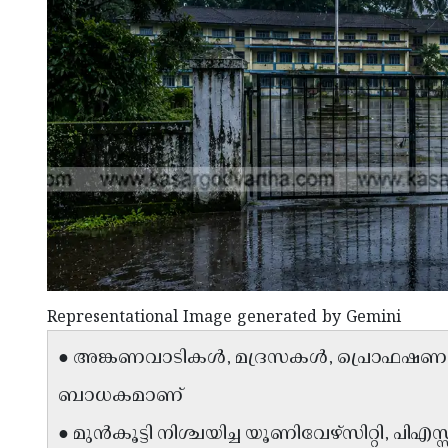
Representational Image generated by Gemini
● അങ്കണവാടികൾ, മദ്രസകൾ, പ്രൊഫഷണൽ
ബാധകമാണ്
● മുൻകൂട്ടി നിശ്ചയിച്ച യൂണിവേഴ്സിറ്റി, പിഎസ്സ