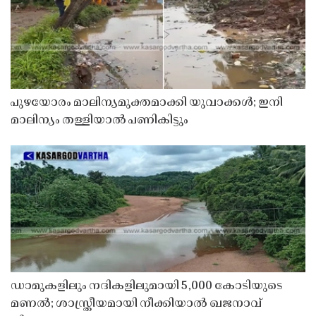
പുഴയോരം മാലിന്യമുക്തമാക്കി യുവാക്കൾ; ഇനി
മാലിന്യം തള്ളിയാൽ പണികിട്ടും
ഡാമുകളിലും നദികളിലുമായി 5,000 കോടിയുടെ
മണൽ; ശാസ്ത്രീയമായി നീക്കിയാൽ ഖജനാവ്