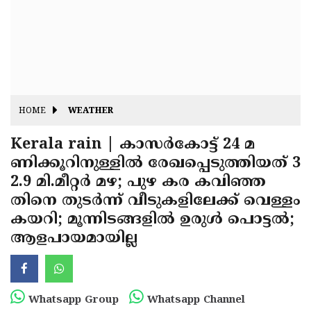
Fitr
May
Day
Eid
Al
Independence
Ad'ha
Day
Onam
HOME
WEATHER
J&K
State
Kerala rain | കാസര്‍കോട്ട് 24 മ
Haryana
ണിക്കൂറിനുള്ളില്‍ രേഖപ്പെടുത്തിയത് 3
Assembly
State
Diwali
2.9 മി.മീറ്റര്‍ മഴ; പുഴ കര കവിഞ്ഞ
Elections
Assembly
Christmas
തിനെ തുടര്‍ന്ന് വീടുകളിലേക്ക് വെള്ളം
Elections
കയറി; മൂന്നിടങ്ങളില്‍ ഉരുള്‍ പൊട്ടല്‍;
New-
ആളപായമായില്ല
Year
Republic
Day
Budget
Delhi
Whatsapp Group
Whatsapp Channel