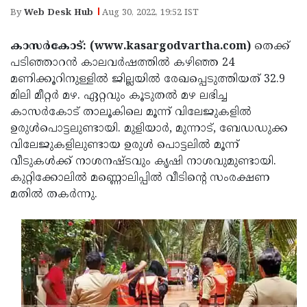
Election
Maha
By
Web Desk Hub
Aug 30, 2022, 19:52 IST
Shivarathri
International
കാസര്‍കോട്: (www.kasargodvartha.com)
തെക്ക്
Women's
Anti-
പടിഞ്ഞാറന്‍ കാലവര്‍ഷത്തില്‍ കഴിഞ്ഞ 24
Day
Drug
മണിക്കൂറിനുള്ളില്‍ ജില്ലയില്‍ രേഖപ്പെടുത്തിയത് 32.9
Attukal
മിലി മീറ്റര്‍ മഴ. ഏറ്റവും കൂടുതല്‍ മഴ ലഭിച്ച
Campaign
Pongala
Holi
കാസര്‍കോട് താലൂകിലെ മൂന്ന് വിലേജുകളില്‍
2025
2025
ഉരുള്‍പൊട്ടലുണ്ടായി. മുളിയാര്‍, മുന്നാട്, ബേഡഡുക്ക
IPL
വിലേജുകളിലുണ്ടായ ഉരുള്‍ പൊട്ടലില്‍ മൂന്ന്
2025
Eid
വീടുകള്‍ക്ക് നാശനഷ്ടവും കൃഷി നാശവുമുണ്ടായി.
Al-
കുറ്റിക്കോലില്‍ മണ്ണൊലിപ്പില്‍ വീടിന്റെ സംരക്ഷണ
Waqf
മതില്‍ തകര്‍ന്നു.
Fitr
Bill
Vishu
2025
Controversy
Festival
Good
2025
Friday
Easter
Observance
Sunday
By-
2025
2025
Election
Bihar