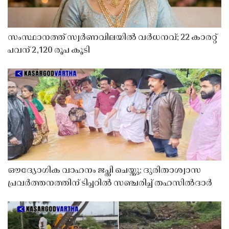
സംസ്ഥാനത്ത് സ്വർണവിലയിൽ വർധനവ്; 22 കാരറ്റ്
പവന് 2,120 രൂപ കൂടി
ഔദ്യോഗിക വാഹനം ജപ്തി ചെയ്തു; ദുരിതാശ്വാസ
പ്രവർത്തനത്തിന് ടിപ്പറിൽ സഞ്ചരിച്ച് തഹസിൽദാർ