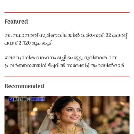
Featured
സംസ്ഥാനത്ത് സ്വർണവിലയിൽ വർധനവ്; 22 കാരറ്റ്
പവന് 2,120 രൂപ കൂടി
ഔദ്യോഗിക വാഹനം ജപ്തി ചെയ്തു; ദുരിതാശ്വാസ
പ്രവർത്തനത്തിന് ടിപ്പറിൽ സഞ്ചരിച്ച് തഹസിൽദാർ
Recommended