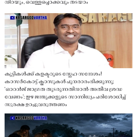
നിറയും, വെള്ളപ്പൊക്കവും തടയാം
കുട്ടികൾക്ക് കളക്ടറുടെ സ്നേഹ സന്ദേശം!
കാസർകോട്ട് ക്ലാസുകൾ പുനരാരംഭിക്കുന്നു;
‘ഓറൻജ് ജാഗ്രത തുടരുന്നതിനാൽ അതീവ ശ്രദ്ധ
വേണം’; ഇഴ ജന്തുക്കളുടെ സാന്നിധ്യം പരിശോധിച്ച്
സുരക്ഷ ഉറപ്പുവരുത്തണം