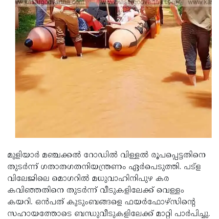
Updates
Assembly
Kerala
Polls
Local
Look
Body
Back
Election
2025
മുളിയാര്‍ മഞ്ചക്കല്‍ റോഡില്‍ വിള്ളല്‍ രൂപപ്പെട്ടതിനെ
തുടര്‍ന്ന് ഗതാതഗതനിയന്ത്രണം ഏര്‍പെടുത്തി. പട്‌ള
വിലേജിലെ മൊഗറില്‍ മധുവാഹിനിപുഴ കര
കവിഞ്ഞതിനെ തുടര്‍ന്ന് വീടുകളിലേക്ക് വെള്ളം
കയറി. ഒന്‍പത് കുടുംബങ്ങളെ ഫയര്‍ഫോഴ്‌സിന്റെ
സഹായത്തോടെ ബന്ധുവീടുകളിലേക്ക് മാറ്റി പാര്‍പിച്ചു.