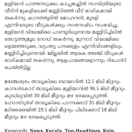
മുളിയാര്‍ പാത്തനടുക്കം കടപ്പങ്കല്ലില്‍ സാവിത്രിയുടെ
വീടിന് മുകളിലേക്ക് മണ്ണിടിഞ്ഞ് വീട് ഭാഗികമായി
തകര്‍ന്നു. കാനത്തൂരില്‍ മോഹനന്‍, മുരളി
എന്നിവരുടെ വീടുകള്‍ക്കും നാശനഷ്ടം സംഭവിച്ചു.
മുളിയാര്‍ വിലേജിലെ പാണൂരിലുണ്ടായ മണ്ണിടിച്ചിലില്‍
തോട്ടത്തുമൂല റോഡ് തകര്‍ന്നു. മുന്നാട് വിലേജിലെ
ഒളയത്തടുക്ക, വട്ടംതട്ട പനക്കുളം എന്നിവിടങ്ങളിലും
മണ്ണിടിച്ചിലുണ്ടായി. ജില്ലയില്‍ ആകെ അഞ്ച് വീടുകള്‍
ഭാഗികമായി തകര്‍ന്നു. ആളപായങ്ങളൊന്നും റിപോര്‍ട്
ചെയ്തിട്ടില്ല.
മഞ്ചേശ്വരം താലൂകിലെ ബായാറില്‍ 12.5 മിലി മിറ്ററും
കാസര്‍കോട് താലൂകിലെ മുളിയാറില്‍ 96.5 മിലി മീറ്ററും
കുഡ്‌ലുവില്‍ 30 മിലി മീറ്ററും മഴ രേഖപ്പെടുത്തി.
ഹോസ്ദുര്‍ഗ് താലൂകിലെ പടന്നക്കാട് 35 മിലി മീറ്ററും
മടിക്കൈയില്‍ 29.5 മിലി മീറ്ററും പിലിക്കോട് 18 മിലി
മീറ്ററും മഴ രേഖപ്പെടുത്തി.
Keywords:
News, Kerala, Top-Headlines, Rain,