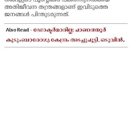
തങ്ങളുടെ പൂർവ്വികർ പകർന്നുനൽകിയ
അതിജീവന തന്ത്രങ്ങളാണ് ഇവിടുത്തെ
ജനങ്ങൾ പിന്തുടരുന്നത്.
Also Read -
ഡോക്ടർമാരില്ല; പാണത്തൂർ
കുടുംബാരോഗ്യ കേന്ദ്രം അടച്ചുപൂട്ടി, ഒടുവിൽ
കലക്ടറുടെ ഇടപെടൽ