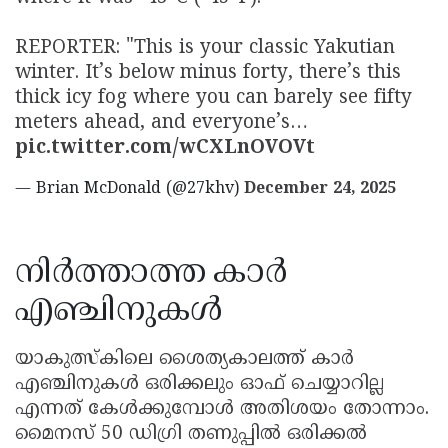
REPORTER: "This is your classic Yakutian
winter. It’s below minus forty, there’s this
thick icy fog where you can barely see fifty
meters ahead, and everyone’s…
pic.twitter.com/wCXLnOVOVt
— Brian McDonald (@27khv)
December 24, 2025
നിർത്താത്ത കാർ
എഞ്ചിനുകൾ
യാകുത്സ്കിലെ ശൈത്യകാലത്ത് കാർ
എഞ്ചിനുകൾ ഒരിക്കലും ഓഫ് ചെയ്യാറില്ല
എന്നത് കേൾക്കുമ്പോൾ അതിശയം തോന്നാം.
മൈനസ് 50 ഡിഗ്രി തണുപ്പിൽ ഒരിക്കൽ