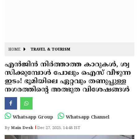
Fitr
May
Day
Eid
Al
Independence
Ad'ha
Day
Onam
HOME
TRAVEL & TOURISM
J&K
State
എൻജിൻ നിർത്താത്ത കാറുകൾ, ശ്വ
Haryana
സിക്കുമ്പോൾ പോലും ഐസ് വീഴുന്ന
Assembly
State
Diwali
ഇടം! ഭൂമിയിലെ ഏറ്റവും തണുപ്പുള്ള
Elections
Assembly
Christmas
നഗരത്തിന്റെ അത്ഭുത വിശേഷങ്ങൾ
Elections
New-
Year
Republic
Whatsapp Group
Whatsapp Channel
Day
Budget
By
Main Desk
Dec 27, 2025, 14:48 IST
Delhi