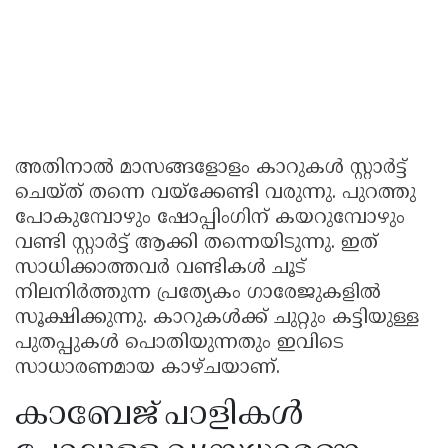
അതിനാൽ മാസങ്ങളോളം കാറുകൾ സ്റ്റാർട്ട്
ചെയ്ത് തന്നെ വയ്ക്കേണ്ടി വരുന്നു. പുറത്തു
പോകുമ്പോഴും ഷോപ്പിംഗിന് കയറുമ്പോഴും
വണ്ടി സ്റ്റാർട്ട് ആക്കി തന്നെയിടുന്നു. ഇത്
സാധിക്കാത്തവർ വണ്ടികൾ ചൂട്
നിലനിർത്തുന്ന പ്രത്യേകം ഗാരേജുകളിൽ
സൂക്ഷിക്കുന്നു. കാറുകൾക്ക് ചുറ്റും കട്ടിയുള്ള
പുതപ്പുകൾ പൊതിയുന്നതും ഇവിടെ
സാധാരണമായ കാഴ്ചയാണ്.
കാബേജ് പാളികൾ