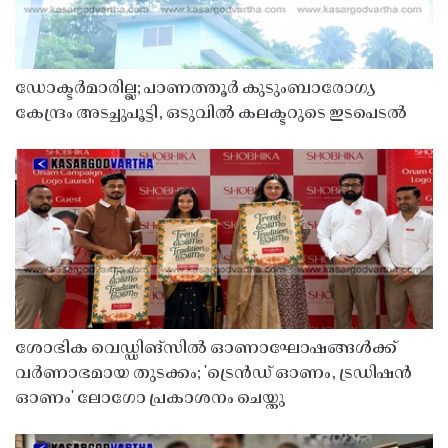
ഡോക്ടർമാരില്ല; പാണത്തൂർ കുടുംബാരോഗ്യ
കേന്ദ്രം അടച്ചുപൂട്ടി, ഒടുവിൽ കലക്ടറുടെ ഇടപെടൽ
ശോഭിക വെഡ്ഡിങ്സിൽ ഓണാഘോഷങ്ങൾക്ക്
വർണാഭമായ തുടക്കം; 'ട്രെൻഡ് ഓണം, ട്രഡിഷൻ
ഓണം' ലോഗോ പ്രകാശനം ചെയ്തു