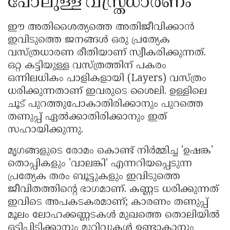
പോലുള്ള വസ്ത്രധാരണം
ഈ അതിശൈത്യത്തെ അതിജീവിക്കാൻ
ഇവിടുത്തെ ജനങ്ങൾ ഒരു പ്രത്യേക
വസ്ത്രധാരണ രീതിയാണ് സ്വീകരിക്കുന്നത്.
ഒറ്റ കട്ടിയുള്ള വസ്ത്രത്തിന് പകരം
ഒന്നിലധികം പാളികളായി (Layers) വസ്ത്രം
ധരിക്കുന്നതാണ് ഇവരുടെ ശൈലി. ഉള്ളിലെ
ചൂട് പുറത്തുപോകാതിരിക്കാനും പുറത്തെ
തണുപ്പ് ഏൽക്കാതിരിക്കാനും ഇത്
സഹായിക്കുന്നു.
മൃഗങ്ങളുടെ രോമം കൊണ്ട് നിർമ്മിച്ച 'ഉഷങ്ക'
തൊപ്പികളും 'വാലങ്കി' എന്നറിയപ്പെടുന്ന
പ്രത്യേക തരം ബൂട്ടുകളും ഇവിടുത്തെ
ജീവിതത്തിന്റെ ഭാഗമാണ്. കണ്ണട ധരിക്കുന്നത്
ഇവിടെ അപകടകരമാണ്; കാരണം തണുപ്പ്
മൂലം ലോഹക്കണ്ണടകൾ മുഖത്തെ തൊലിയിൽ
ഒട്ടിപ്പിടിക്കാനും മുറിവുകൾ ഉണ്ടാകാനും