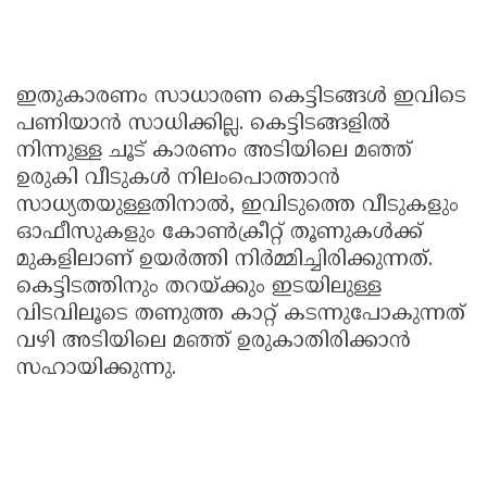
ഇതുകാരണം സാധാരണ കെട്ടിടങ്ങൾ ഇവിടെ
പണിയാൻ സാധിക്കില്ല. കെട്ടിടങ്ങളിൽ
നിന്നുള്ള ചൂട് കാരണം അടിയിലെ മഞ്ഞ്
ഉരുകി വീടുകൾ നിലംപൊത്താൻ
സാധ്യതയുള്ളതിനാൽ, ഇവിടുത്തെ വീടുകളും
ഓഫീസുകളും കോൺക്രീറ്റ് തൂണുകൾക്ക്
മുകളിലാണ് ഉയർത്തി നിർമ്മിച്ചിരിക്കുന്നത്.
കെട്ടിടത്തിനും തറയ്ക്കും ഇടയിലുള്ള
വിടവിലൂടെ തണുത്ത കാറ്റ് കടന്നുപോകുന്നത്
വഴി അടിയിലെ മഞ്ഞ് ഉരുകാതിരിക്കാൻ
സഹായിക്കുന്നു.