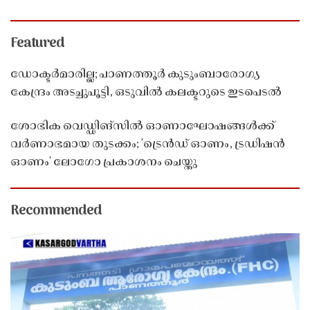
Featured
ഡോക്ടർമാരില്ല; പാണത്തൂർ കുടുംബാരോഗ്യ
കേന്ദ്രം അടച്ചുപൂട്ടി, ഒടുവിൽ കലക്ടറുടെ ഇടപെടൽ
ശോഭിക വെഡ്ഡിങ്സിൽ ഓണാഘോഷങ്ങൾക്ക്
വർണാഭമായ തുടക്കം; 'ട്രെൻഡ് ഓണം, ട്രഡിഷൻ
ഓണം' ലോഗോ പ്രകാശനം ചെയ്തു
Recommended