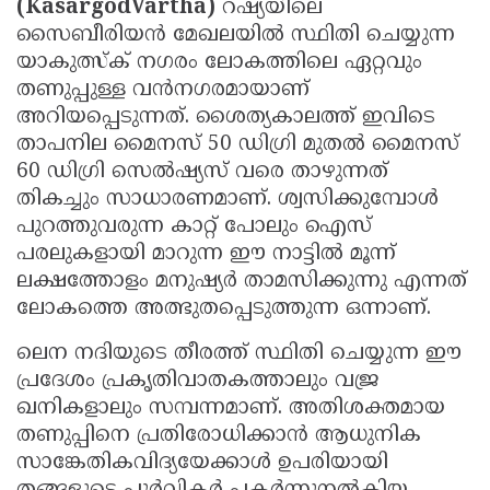
(KasargodVartha)
റഷ്യയിലെ
സൈബീരിയൻ മേഖലയിൽ സ്ഥിതി ചെയ്യുന്ന
യാകുത്സ്ക് നഗരം ലോകത്തിലെ ഏറ്റവും
തണുപ്പുള്ള വൻനഗരമായാണ്
അറിയപ്പെടുന്നത്. ശൈത്യകാലത്ത് ഇവിടെ
താപനില മൈനസ് 50 ഡിഗ്രി മുതൽ മൈനസ്
60 ഡിഗ്രി സെൽഷ്യസ് വരെ താഴുന്നത്
തികച്ചും സാധാരണമാണ്. ശ്വസിക്കുമ്പോൾ
പുറത്തുവരുന്ന കാറ്റ് പോലും ഐസ്
പരലുകളായി മാറുന്ന ഈ നാട്ടിൽ മൂന്ന്
ലക്ഷത്തോളം മനുഷ്യർ താമസിക്കുന്നു എന്നത്
ലോകത്തെ അത്ഭുതപ്പെടുത്തുന്ന ഒന്നാണ്.
ലെന നദിയുടെ തീരത്ത് സ്ഥിതി ചെയ്യുന്ന ഈ
പ്രദേശം പ്രകൃതിവാതകത്താലും വജ്ര
ഖനികളാലും സമ്പന്നമാണ്. അതിശക്തമായ
തണുപ്പിനെ പ്രതിരോധിക്കാൻ ആധുനിക
സാങ്കേതികവിദ്യയേക്കാൾ ഉപരിയായി