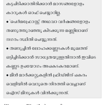
കട്ടപിടിക്കാതിരിക്കാൻ മാസങ്ങളോളം
Updates
Assembly
Kerala
കാറുകൾ ഓഫ് ചെയ്യാറില്ല.
Polls
Local
Look
● 'പെർമഫ്രോസ്റ്റ്' അഥവാ വർഷങ്ങളോളം
Body
Back
തണുത്തുറഞ്ഞു കിടക്കുന്ന മണ്ണിലാണ്
Election
2025
നഗരം സ്ഥിതി ചെയ്യുന്നത്.
● തണുപ്പിൽ ലോഹക്കണ്ണടകൾ മുഖത്ത്
ഒട്ടിപ്പിടിക്കാൻ സാധ്യതയുള്ളതിനാൽ ഇവിടെ
കണ്ണട ഉപയോഗം അപകടകരമാണ്.
● മീൻ മാർക്കറ്റുകളിൽ ഫ്രിഡ്ജിന് പകരം
വെളിയിൽ വെറുതെ നിരത്തി വെച്ചാണ്
ഐസ് മീനുകൾ വിൽക്കുന്നത്.