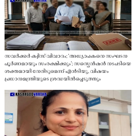
സവർക്കർ ക്വിസ് വിവാദം; ‘അധ്യാപകനെ സംഘടന
പൂർണമായും സംരക്ഷിക്കും’; സസ്പെൻഷൻ നടപടിയെ
ശക്തമായി നേരിടുമെന്ന് എൻടിയു, വിഷയം
പ്രധാനമന്ത്രിയുടെ ശ്രദ്ധയിൽപ്പെടുത്തും