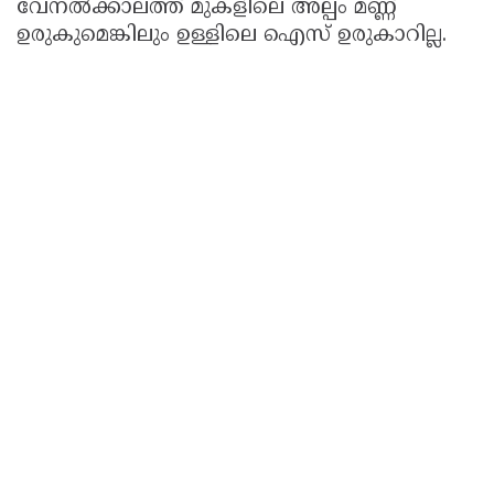
വേനൽക്കാലത്ത് മുകളിലെ അല്പം മണ്ണ്
ഉരുകുമെങ്കിലും ഉള്ളിലെ ഐസ് ഉരുകാറില്ല.