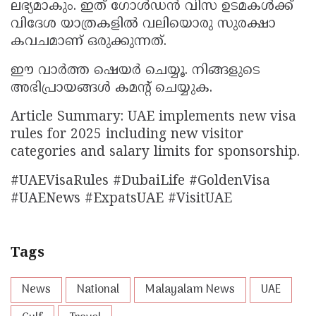
ലഭ്യമാകും. ഇത് ഗോൾഡൻ വിസ ഉടമകൾക്ക്
വിദേശ യാത്രകളിൽ വലിയൊരു സുരക്ഷാ
കവചമാണ് ഒരുക്കുന്നത്.
ഈ വാർത്ത ഷെയർ ചെയ്യൂ. നിങ്ങളുടെ
അഭിപ്രായങ്ങൾ കമൻ്റ് ചെയ്യുക.
Article Summary: UAE implements new visa
rules for 2025 including new visitor
categories and salary limits for sponsorship.
#UAEVisaRules #DubaiLife #GoldenVisa
#UAENews #ExpatsUAE #VisitUAE
Tags
News
National
Malayalam News
UAE