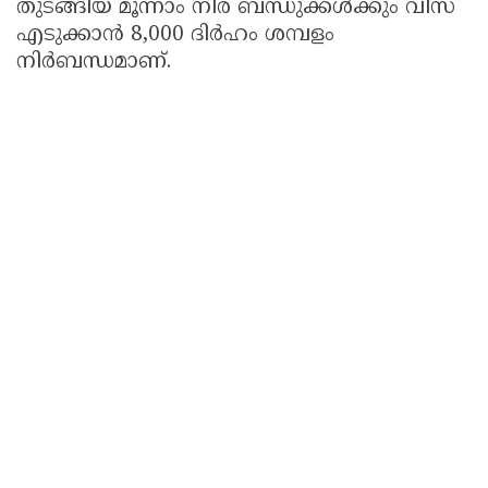
തുടങ്ങിയ മൂന്നാം നിര ബന്ധുക്കൾക്കും വിസ
എടുക്കാൻ 8,000 ദിർഹം ശമ്പളം
നിർബന്ധമാണ്.