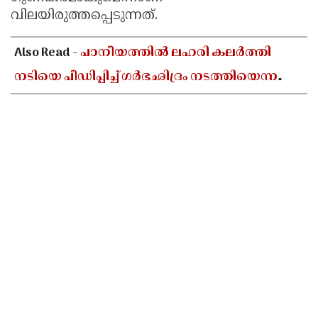
വിലയിരുത്തപ്പെടുന്നത്.
Also Read -
പാനീയത്തിൽ ലഹരി കലർത്തി
നടിയെ പീഡിപ്പിച്ച് ഗർഭഛിദ്രം നടത്തിയെന്ന
പരാതി; ബോളിവുഡ് സംവിധായകൻ
അറസ്റ്റിൽ