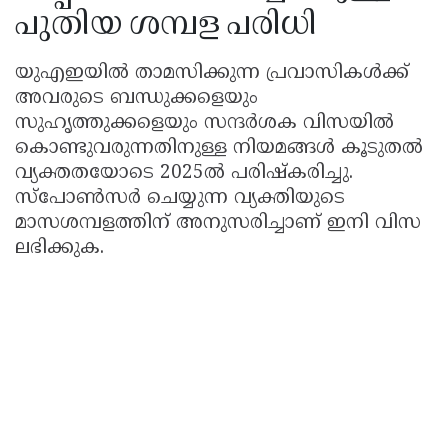
പുതിയ ശമ്പള പരിധി
യുഎഇയിൽ താമസിക്കുന്ന പ്രവാസികൾക്ക്
അവരുടെ ബന്ധുക്കളെയും
സുഹൃത്തുക്കളെയും സന്ദർശക വിസയിൽ
കൊണ്ടുവരുന്നതിനുള്ള നിയമങ്ങൾ കൂടുതൽ
വ്യക്തതയോടെ 2025ൽ പരിഷ്കരിച്ചു.
സ്പോൺസർ ചെയ്യുന്ന വ്യക്തിയുടെ
മാസശമ്പളത്തിന് അനുസരിച്ചാണ് ഇനി വിസ
ലഭിക്കുക.