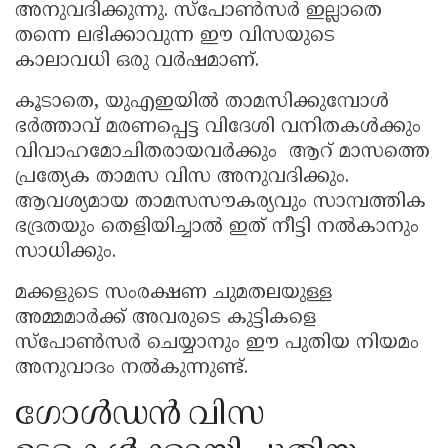
അനുവദിക്കുന്നു. സ്പോൺസർ ഇല്ലാതെ
തന്നെ ലഭിക്കാവുന്ന ഈ വിസയുടെ
കാലാവധി ഒരു വർഷമാണ്.
കൂടാതെ, യുഎഇയിൽ താമസിക്കുമ്പോൾ
ഭർത്താവ് മരണപ്പെട്ട വിദേശി വനിതകൾക്കും
വിവാഹമോചിതരായവർക്കും ആറ് മാസത്തെ
പ്രത്യേക താമസ വിസ അനുവദിക്കും.
ആവശ്യമായ താമസസൗകര്യവും സാമ്പത്തിക
ഭദ്രതയും തെളിയിച്ചാൽ ഇത് നീട്ടി നൽകാനും
സാധിക്കും.
മക്കളുടെ സംരക്ഷണ ചുമതലയുള്ള
അമ്മമാർക്ക് അവരുടെ കുട്ടികളെ
സ്പോൺസർ ചെയ്യാനും ഈ പുതിയ നിയമം
അനുവാദം നൽകുന്നുണ്ട്.
ഗോൾഡൻ വിസ