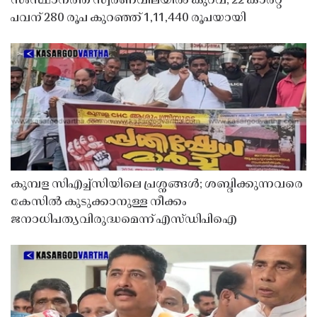
സംസ്ഥാനത്ത് സ്വർണവിലയിൽ കുറവ്; 22 കാരറ്റ്
പവന് 280 രൂപ കുറഞ്ഞ് 1,11,440 രൂപയായി
കുമ്പള സിഎച്ച്സിയിലെ പ്രശ്നങ്ങൾ; ശബ്ദിക്കുന്നവരെ
കേസിൽ കുടുക്കാനുള്ള നീക്കം
ജനാധിപത്യവിരുദ്ധമെന്ന് എസ്ഡിപിഐ