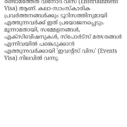
രണ്ടാമത്തേത് വിനോദ വിസ (Entertainment
Visa) ആണ്. കലാ-സാംസ്കാരിക
പ്രവർത്തനങ്ങൾക്കും ടൂറിസത്തിനുമായി
എത്തുന്നവർക്ക് ഇത് പ്രയോജനപ്പെടും.
മൂന്നാമതായി, സമ്മേളനങ്ങൾ,
എക്സിബിഷനുകൾ, സ്പോർട്സ് മത്സരങ്ങൾ
എന്നിവയിൽ പങ്കെടുക്കാൻ
എത്തുന്നവർക്കായി 'ഇവന്റ്സ് വിസ' (Events
Visa) നിലവിൽ വന്നു.