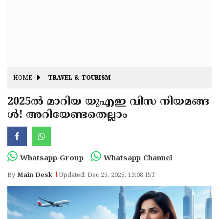
Fitr
May
Day
Eid
Al
Independence
Ad'ha
Day
Onam
HOME
TRAVEL & TOURISM
J&K
State
2025ൽ മാറിയ യുഎഇ വിസ നിയമങ്ങ
Haryana
ൾ! അറിയേണ്ടതെല്ലാം
Assembly
State
Diwali
Elections
Assembly
Christmas
Elections
New-
Whatsapp Group
Whatsapp Channel
Year
Republic
By
Main Desk
Updated: Dec 25, 2025, 13:08 IST
Day
Budget
Delhi