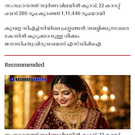
സംസ്ഥാനത്ത് സ്വർണവിലയിൽ കുറവ്; 22 കാരറ്റ്
പവന് 280 രൂപ കുറഞ്ഞ് 1,11,440 രൂപയായി
കുമ്പള സിഎച്ച്സിയിലെ പ്രശ്നങ്ങൾ; ശബ്ദിക്കുന്നവരെ
കേസിൽ കുടുക്കാനുള്ള നീക്കം
ജനാധിപത്യവിരുദ്ധമെന്ന് എസ്ഡിപിഐ
Recommended