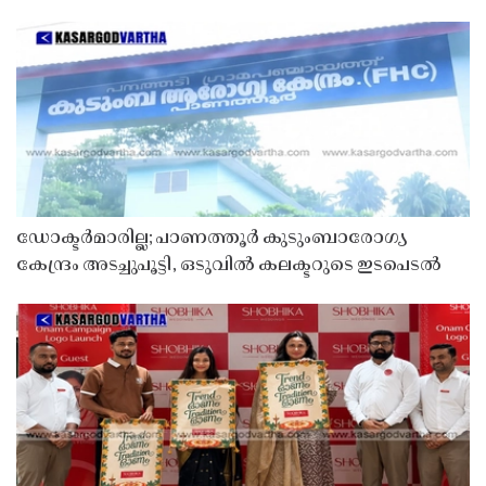
ഡോക്ടർമാരില്ല; പാണത്തൂർ കുടുംബാരോഗ്യ
കേന്ദ്രം അടച്ചുപൂട്ടി, ഒടുവിൽ കലക്ടറുടെ ഇടപെടൽ