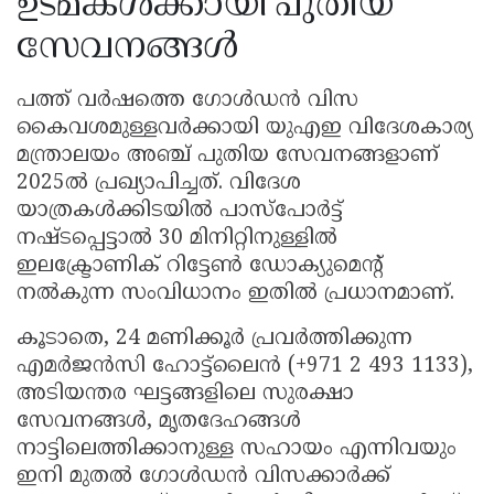
ഉടമകൾക്കായി പുതിയ
സേവനങ്ങൾ
പത്ത് വർഷത്തെ ഗോൾഡൻ വിസ
കൈവശമുള്ളവർക്കായി യുഎഇ വിദേശകാര്യ
മന്ത്രാലയം അഞ്ച് പുതിയ സേവനങ്ങളാണ്
2025ൽ പ്രഖ്യാപിച്ചത്. വിദേശ
യാത്രകൾക്കിടയിൽ പാസ്‌പോർട്ട്
നഷ്ടപ്പെട്ടാൽ 30 മിനിറ്റിനുള്ളിൽ
ഇലക്ട്രോണിക് റിട്ടേൺ ഡോക്യുമെന്റ്
നൽകുന്ന സംവിധാനം ഇതിൽ പ്രധാനമാണ്.
കൂടാതെ, 24 മണിക്കൂർ പ്രവർത്തിക്കുന്ന
എമർജൻസി ഹോട്ട്ലൈൻ (+971 2 493 1133),
അടിയന്തര ഘട്ടങ്ങളിലെ സുരക്ഷാ
സേവനങ്ങൾ, മൃതദേഹങ്ങൾ
നാട്ടിലെത്തിക്കാനുള്ള സഹായം എന്നിവയും
ഇനി മുതൽ ഗോൾഡൻ വിസക്കാർക്ക്