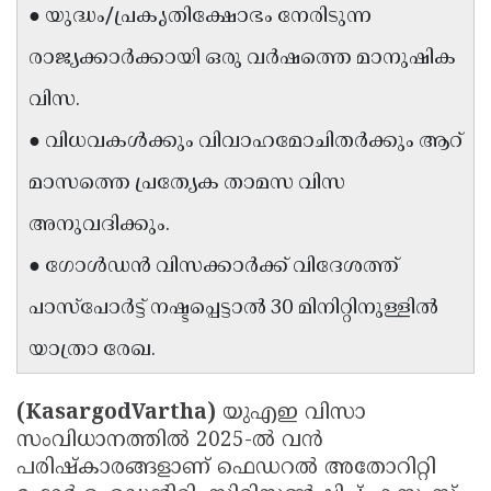
● യുദ്ധം/പ്രകൃതിക്ഷോഭം നേരിടുന്ന
Updates
Assembly
Kerala
രാജ്യക്കാർക്കായി ഒരു വർഷത്തെ മാനുഷിക
Polls
Local
Look
വിസ.
Body
Back
● വിധവകൾക്കും വിവാഹമോചിതർക്കും ആറ്
Election
2025
മാസത്തെ പ്രത്യേക താമസ വിസ
അനുവദിക്കും.
● ഗോൾഡൻ വിസക്കാർക്ക് വിദേശത്ത്
പാസ്‌പോർട്ട് നഷ്ടപ്പെട്ടാൽ 30 മിനിറ്റിനുള്ളിൽ
യാത്രാ രേഖ.
(KasargodVartha)
യുഎഇ വിസാ
സംവിധാനത്തിൽ 2025-ൽ വൻ
പരിഷ്കാരങ്ങളാണ് ഫെഡറൽ അതോറിറ്റി