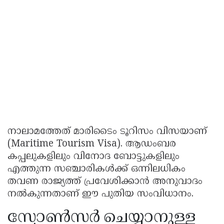
നാലാമത്തേത് മാരിടൈം ടൂറിസം വിസയാണ്
(Maritime Tourism Visa). ആഡംബര
കപ്പലുകളിലും വിനോദ ബോട്ടുകളിലും
എത്തുന്ന സഞ്ചാരികൾക്ക് ഒന്നിലധികം
തവണ രാജ്യത്ത് പ്രവേശിക്കാൻ അനുവാദം
നൽകുന്നതാണ് ഈ പുതിയ സംവിധാനം.
സ്പോൺസർ ചെയ്യാനുള്ള