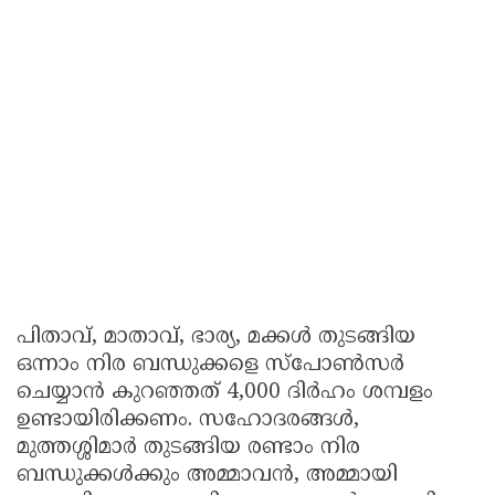
പിതാവ്, മാതാവ്, ഭാര്യ, മക്കൾ തുടങ്ങിയ
ഒന്നാം നിര ബന്ധുക്കളെ സ്പോൺസർ
ചെയ്യാൻ കുറഞ്ഞത് 4,000 ദിർഹം ശമ്പളം
ഉണ്ടായിരിക്കണം. സഹോദരങ്ങൾ,
മുത്തശ്ശിമാർ തുടങ്ങിയ രണ്ടാം നിര
ബന്ധുക്കൾക്കും അമ്മാവൻ, അമ്മായി