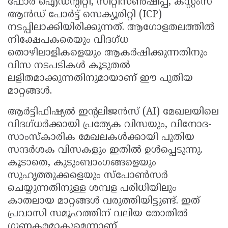
ഫോർ ഐഡന്റിറ്റി, സിറ്റിസൺഷിപ്പ്, കസ്റ്റംസ്
ആൻഡ് പോർട്ട് സെക്യൂരിറ്റി (ICP)
നടപ്പിലാക്കിയിരിക്കുന്നത്. ആഗോളതലത്തിൽ
നിക്ഷേപകരെയും വിദഗ്ധ
തൊഴിലാളികളെയും ആകർഷിക്കുന്നതിനും
വിസ നടപടികൾ കൂടുതൽ
ലളിതമാക്കുന്നതിനുമായാണ് ഈ പുതിയ
മാറ്റങ്ങൾ.
ആർട്ടിഫിഷ്യൽ ഇന്റലിജൻസ് (AI) മേഖലയിലെ
വിദഗ്ധർക്കായി പ്രത്യേക വിസയും, വിനോദ-
സാംസ്കാരിക മേഖലകൾക്കായി പുതിയ
സന്ദർശക വിസകളും ഇതിൽ ഉൾപ്പെടുന്നു.
കൂടാതെ, കുടുംബാംഗങ്ങളെയും
സുഹൃത്തുക്കളെയും സ്പോൺസർ
ചെയ്യുന്നതിനുള്ള ശമ്പള പരിധിയിലും
കാതലായ മാറ്റങ്ങൾ വരുത്തിയിട്ടുണ്ട്. ഇത്
പ്രവാസി സമൂഹത്തിന് വലിയ തോതിൽ
ഗുണകരമാകുമെന്നാണ്