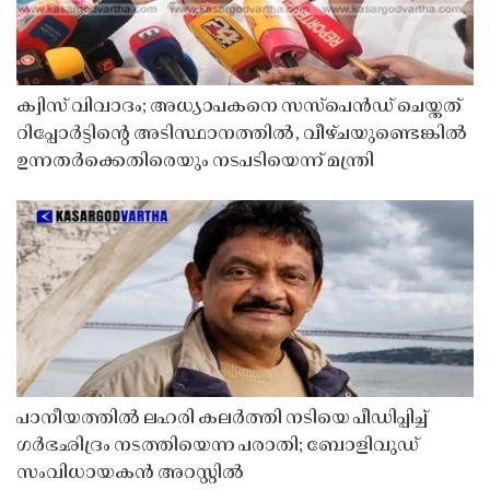
ക്വിസ് വിവാദം; അധ്യാപകനെ സസ്‌പെൻഡ് ചെയ്തത്
റിപ്പോർട്ടിൻ്റെ അടിസ്ഥാനത്തിൽ, വീഴ്ചയുണ്ടെങ്കിൽ
ഉന്നതർക്കെതിരെയും നടപടിയെന്ന് മന്ത്രി
പാനീയത്തിൽ ലഹരി കലർത്തി നടിയെ പീഡിപ്പിച്ച്
ഗർഭഛിദ്രം നടത്തിയെന്ന പരാതി; ബോളിവുഡ്
സംവിധായകൻ അറസ്റ്റിൽ