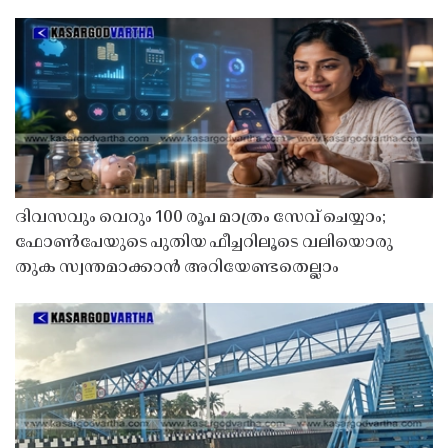
ദിവസവും വെറും 100 രൂപ മാത്രം സേവ് ചെയ്യാം;
ഫോൺപേയുടെ പുതിയ ഫീച്ചറിലൂടെ വലിയൊരു
തുക സ്വന്തമാക്കാൻ അറിയേണ്ടതെല്ലാം