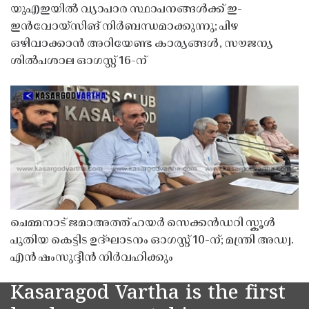
യുഎഇയിൽ വ്യാപാര സ്ഥാപനങ്ങൾക്ക് ഇ-
ഇൻവോയ്സിങ് നിർബന്ധമാക്കുന്നു; പിഴ
ഒഴിവാക്കാൻ അറിയേണ്ട കാര്യങ്ങൾ, സൗജന്യ
ശിൽപശാല ഓഗസ്റ്റ് 16-ന്
ചെമ്മനാട് ജമാഅത്ത് ഹയർ സെക്കൻഡറി സ്കൂൾ
പുതിയ കെട്ടിട ഉദ്ഘാടനം ഓഗസ്റ്റ് 10-ന്; മന്ത്രി അഡ്വ.
എൻ ഷംസുദ്ദീൻ നിർവഹിക്കും
Kasaragod Vartha is the first