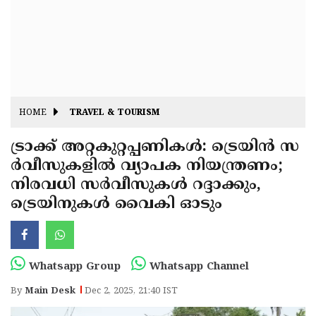
Fitr
May
Day
Eid
Al
Independence
Ad'ha
Day
Onam
HOME
TRAVEL & TOURISM
J&K
State
ട്രാക്ക് അറ്റകുറ്റപ്പണികൾ: ട്രെയിൻ സ
Haryana
ർവീസുകളിൽ വ്യാപക നിയന്ത്രണം;
Assembly
State
Diwali
നിരവധി സർവീസുകൾ റദ്ദാക്കും,
Elections
Assembly
Christmas
ട്രെയിനുകൾ വൈകി ഓടും
Elections
New-
Year
Republic
Whatsapp Group
Whatsapp Channel
Day
Budget
By
Main Desk
Dec 2, 2025, 21:40 IST
Delhi