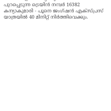
പുറപ്പെടുന്ന ട്രെയിൻ നമ്പർ 16382
കന്യാകുമാരി - പൂനെ ജംഗ്ഷൻ എക്സ്പ്രസ്
യാത്രയിൽ 40 മിനിറ്റ് നിർത്തിവെക്കും.