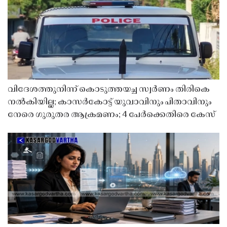
വിദേശത്തുനിന്ന് കൊടുത്തയച്ച സ്വർണം തിരികെ
നൽകിയില്ല; കാസർകോട്ട് യുവാവിനും പിതാവിനും
നേരെ ഗുരുതര ആക്രമണം; 4 പേർക്കെതിരെ കേസ്