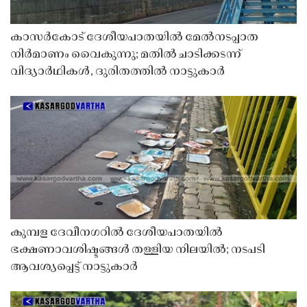
കാസർകോട് ദേശീയപാതയിൽ മേൽനടപ്പാത
നിർമാണം വൈകുന്നു; മതിൽ ചാടിക്കടന്ന്
വിദ്യാർഥികൾ, ദുരിതത്തിൽ നാട്ടുകാർ
കുമ്പള ദേവീനഗറിൽ ദേശീയപാതയിൽ
ഭക്ഷണാവശിഷ്ടങ്ങൾ തള്ളിയ നിലയിൽ; നടപടി
ആവശ്യപ്പെട്ട് നാട്ടുകാർ