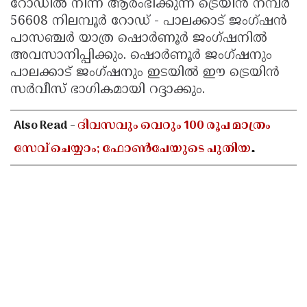
റോഡിൽ നിന്ന് ആരംഭിക്കുന്ന ട്രെയിൻ നമ്പർ
56608 നിലമ്പൂർ റോഡ് - പാലക്കാട് ജംഗ്ഷൻ
പാസഞ്ചർ യാത്ര ഷൊർണൂർ ജംഗ്ഷനിൽ
അവസാനിപ്പിക്കും. ഷൊർണൂർ ജംഗ്ഷനും
പാലക്കാട് ജംഗ്ഷനും ഇടയിൽ ഈ ട്രെയിൻ
സർവീസ് ഭാഗികമായി റദ്ദാക്കും.
Also Read -
ദിവസവും വെറും 100 രൂപ മാത്രം
സേവ് ചെയ്യാം; ഫോൺപേയുടെ പുതിയ
ഫീച്ചറിലൂടെ വലിയൊരു തുക സ്വന്തമാക്കാൻ
അറിയേണ്ടതെല്ലാം