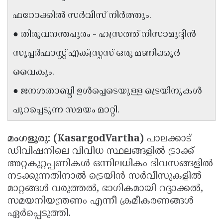
Updates
Assembly
ഫറോക്കിൽ സർവീസ് നിർത്തും.
Kerala
Polls
Local
Look
● തിരുവനന്തപുരം - ഹസ്രത്ത് നിസാമുദ്ദീൻ
Body
Back
സൂപ്പർഫാസ്റ്റ് എക്സ്പ്രസ് ഒരു മണിക്കൂർ
Election
2025
വൈകും.
● ജനശതാബ്ദി ഉൾപ്പെടെയുള്ള ട്രെയിനുകൾ
പുറപ്പെടുന്ന സമയം മാറ്റി.
മംഗളൂരു: (KasargodVartha)
പാലക്കാട്
ഡിവിഷനിലെ വിവിധ സ്ഥലങ്ങളിൽ ട്രാക്ക്
അറ്റകുറ്റപ്പണികൾ ഒന്നിലധികം ദിവസങ്ങളിൽ
നടക്കുന്നതിനാൽ ട്രെയിൻ സർവീസുകളിൽ
മാറ്റങ്ങൾ വരുത്തൽ, ഭാഗികമായി റദ്ദാക്കൽ,
സമയനിയന്ത്രണം എന്നീ ക്രമീകരണങ്ങൾ
ഏർപ്പെടുത്തി.