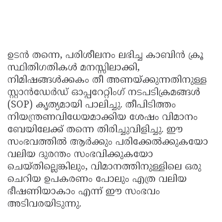
ഉടൻ തന്നെ, പരിശീലനം ലഭിച്ച കാബിൻ ക്രൂ
സ്ഥിതിഗതികൾ മനസ്സിലാക്കി,
നിമിഷങ്ങൾക്കകം തീ അണയ്ക്കുന്നതിനുള്ള
സ്റ്റാൻഡേർഡ് ഓപ്പറേറ്റിംഗ് നടപടിക്രമങ്ങൾ
(SOP) കൃത്യമായി പാലിച്ചു. തീപിടിത്തം
നിയന്ത്രണവിധേയമാക്കിയ ശേഷം വിമാനം
ബേയിലേക്ക് തന്നെ തിരിച്ചുവിളിച്ചു. ഈ
സംഭവത്തിൽ ആർക്കും പരിക്കേൽക്കുകയോ
വലിയ ദുരന്തം സംഭവിക്കുകയോ
ചെയ്തില്ലെങ്കിലും, വിമാനത്തിനുള്ളിലെ ഒരു
ചെറിയ ഉപകരണം പോലും എത്ര വലിയ
ഭീഷണിയാകാം എന്ന് ഈ സംഭവം
അടിവരയിടുന്നു.