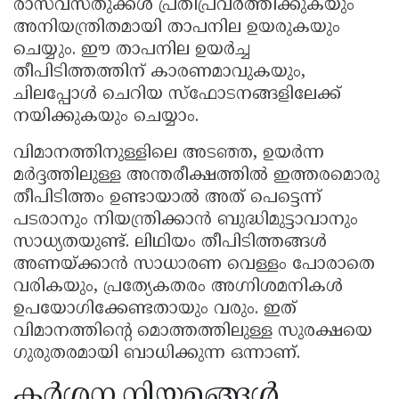
രാസവസ്തുക്കൾ പ്രതിപ്രവർത്തിക്കുകയും
അനിയന്ത്രിതമായി താപനില ഉയരുകയും
ചെയ്യും. ഈ താപനില ഉയർച്ച
തീപിടിത്തത്തിന് കാരണമാവുകയും,
ചിലപ്പോൾ ചെറിയ സ്ഫോടനങ്ങളിലേക്ക്
നയിക്കുകയും ചെയ്യാം.
വിമാനത്തിനുള്ളിലെ അടഞ്ഞ, ഉയർന്ന
മർദ്ദത്തിലുള്ള അന്തരീക്ഷത്തിൽ ഇത്തരമൊരു
തീപിടിത്തം ഉണ്ടായാൽ അത് പെട്ടെന്ന്
പടരാനും നിയന്ത്രിക്കാൻ ബുദ്ധിമുട്ടാവാനും
സാധ്യതയുണ്ട്. ലിഥിയം തീപിടിത്തങ്ങൾ
അണയ്ക്കാൻ സാധാരണ വെള്ളം പോരാതെ
വരികയും, പ്രത്യേകതരം അഗ്നിശമനികൾ
ഉപയോഗിക്കേണ്ടതായും വരും. ഇത്
വിമാനത്തിൻ്റെ മൊത്തത്തിലുള്ള സുരക്ഷയെ
ഗുരുതരമായി ബാധിക്കുന്ന ഒന്നാണ്.
കർശന നിയമങ്ങൾ