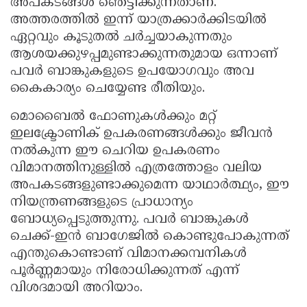
അപകടങ്ങൾ ഞെട്ടിക്കുന്നതാണ്.
അത്തരത്തിൽ ഇന്ന് യാത്രക്കാർക്കിടയിൽ
ഏറ്റവും കൂടുതൽ ചർച്ചയാകുന്നതും
ആശയക്കുഴപ്പമുണ്ടാക്കുന്നതുമായ ഒന്നാണ്
പവർ ബാങ്കുകളുടെ ഉപയോഗവും അവ
കൈകാര്യം ചെയ്യേണ്ട രീതിയും.
മൊബൈൽ ഫോണുകൾക്കും മറ്റ്
ഇലക്ട്രോണിക് ഉപകരണങ്ങൾക്കും ജീവൻ
നൽകുന്ന ഈ ചെറിയ ഉപകരണം
വിമാനത്തിനുള്ളിൽ എത്രത്തോളം വലിയ
അപകടങ്ങളുണ്ടാക്കുമെന്ന യാഥാർത്ഥ്യം, ഈ
നിയന്ത്രണങ്ങളുടെ പ്രാധാന്യം
ബോധ്യപ്പെടുത്തുന്നു. പവർ ബാങ്കുകൾ
ചെക്ക്-ഇൻ ബാഗേജിൽ കൊണ്ടുപോകുന്നത്
എന്തുകൊണ്ടാണ് വിമാനക്കമ്പനികൾ
പൂർണ്ണമായും നിരോധിക്കുന്നത് എന്ന്
വിശദമായി അറിയാം.