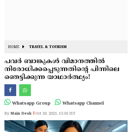
Fitr
May
Day
Eid
Al
Independence
Ad'ha
Day
Onam
HOME
TRAVEL & TOURISM
J&K
State
പവർ ബാങ്കുകൾ വിമാനത്തിൽ
Haryana
നിരോധിക്കപ്പെടുന്നതിൻ്റെ പിന്നിലെ
Assembly
State
Diwali
ഞെട്ടിക്കുന്ന യാഥാർത്ഥ്യം!
Elections
Assembly
Christmas
Elections
New-
Year
Republic
Whatsapp Group
Whatsapp Channel
Day
Budget
By
Main Desk
Oct 20, 2025, 15:56 IST
Delhi