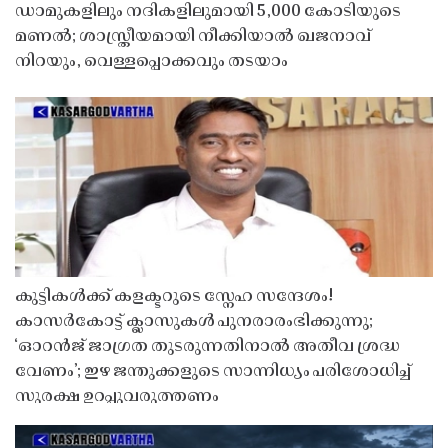
ഡാമുകളിലും നദികളിലുമായി 5,000 കോടിയുടെ
മണൽ; ശാസ്ത്രീയമായി നീക്കിയാൽ ഖജനാവ്
നിറയും, വെള്ളപ്പൊക്കവും തടയാം
കുട്ടികൾക്ക് കളക്ടറുടെ സ്നേഹ സന്ദേശം!
കാസർകോട്ട് ക്ലാസുകൾ പുനരാരംഭിക്കുന്നു;
‘ഓറൻജ് ജാഗ്രത തുടരുന്നതിനാൽ അതീവ ശ്രദ്ധ
വേണം’; ഇഴ ജന്തുക്കളുടെ സാന്നിധ്യം പരിശോധിച്ച്
സുരക്ഷ ഉറപ്പുവരുത്തണം