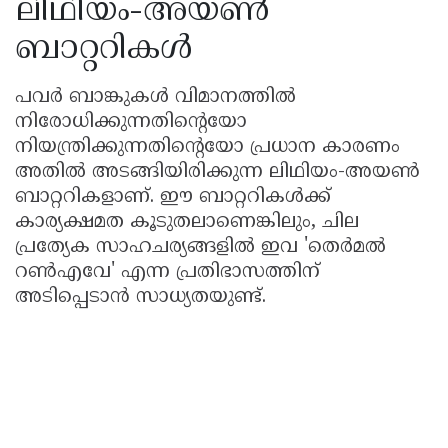
ലിഥിയം-അയൺ
ബാറ്ററികൾ
പവർ ബാങ്കുകൾ വിമാനത്തിൽ
നിരോധിക്കുന്നതിൻ്റെയോ
നിയന്ത്രിക്കുന്നതിൻ്റെയോ പ്രധാന കാരണം
അതിൽ അടങ്ങിയിരിക്കുന്ന ലിഥിയം-അയൺ
ബാറ്ററികളാണ്. ഈ ബാറ്ററികൾക്ക്
കാര്യക്ഷമത കൂടുതലാണെങ്കിലും, ചില
പ്രത്യേക സാഹചര്യങ്ങളിൽ ഇവ 'തെർമൽ
റൺഎവേ' എന്ന പ്രതിഭാസത്തിന്
അടിപ്പെടാൻ സാധ്യതയുണ്ട്.