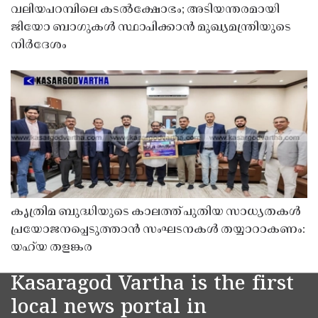
വലിയപറമ്പിലെ കടൽക്ഷോഭം; അടിയന്തരമായി
ജിയോ ബാഗുകൾ സ്ഥാപിക്കാൻ മുഖ്യമന്ത്രിയുടെ
നിർദേശം
കൃത്രിമ ബുദ്ധിയുടെ കാലത്ത് പുതിയ സാധ്യതകൾ
പ്രയോജനപ്പെടുത്താൻ സംഘടനകൾ തയ്യാറാകണം:
യഹ്‌യ തളങ്കര
Kasaragod Vartha is the first
local news portal in