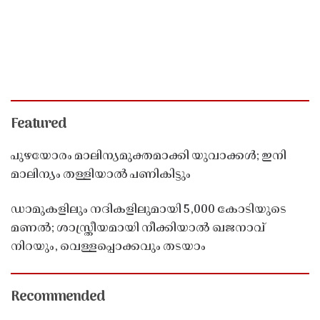
Featured
പുഴയോരം മാലിന്യമുക്തമാക്കി യുവാക്കൾ; ഇനി
മാലിന്യം തള്ളിയാൽ പണികിട്ടും
ഡാമുകളിലും നദികളിലുമായി 5,000 കോടിയുടെ
മണൽ; ശാസ്ത്രീയമായി നീക്കിയാൽ ഖജനാവ്
നിറയും, വെള്ളപ്പൊക്കവും തടയാം
Recommended