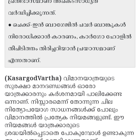
പ്രതിഭാസമാണ് അപകടസാധ്യത
Updates
Assembly
Kerala
വർദ്ധിപ്പിക്കുന്നത്.
Polls
Local
Look
● ചെക്ക്-ഇൻ ബാഗേജിൽ പവർ ബാങ്കുകൾ
Body
Back
നിരോധിക്കാൻ കാരണം, കാർഗോ ഹോളിൽ
Election
2025
തീപിടിത്തം തിരിച്ചറിയാൻ പ്രയാസമാണ്
എന്നതാണ്.
(KasargodVartha)
വിമാനയാത്രയുടെ
സുരക്ഷാ മാനദണ്ഡങ്ങൾ ഓരോ
യാത്രക്കാരനും കർശനമായി പാലിക്കേണ്ട
ഒന്നാണ്. നിസ്സാരമെന്ന് തോന്നുന്ന ചില
നിത്യോപയോഗ സാധനങ്ങൾക്ക് പോലും
വിമാനത്തിൽ പ്രത്യേക നിയമങ്ങളുണ്ട്. ഈ
നിയമങ്ങൾ യാത്രക്കാരുടെ
ശ്രദ്ധയിൽപ്പെടാതെ പോകുമ്പോൾ ഉണ്ടാകുന്ന