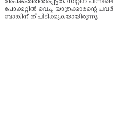
അപകടത്തിൽപ്പെട്ടത്. സീറ്റിന് പിന്നിലെ
പോക്കറ്റിൽ വെച്ച യാത്രക്കാരൻ്റെ പവർ
ബാങ്കിന് തീപിടിക്കുകയായിരുന്നു.