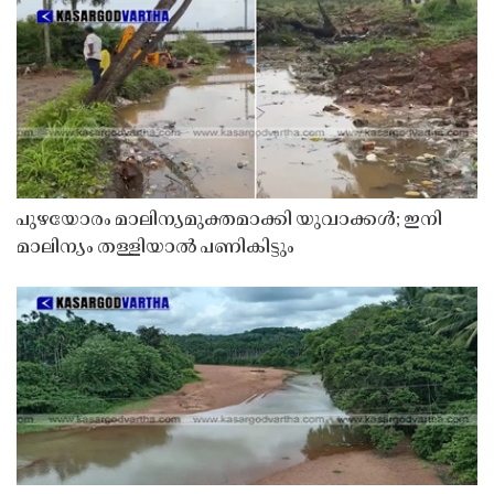
പുഴയോരം മാലിന്യമുക്തമാക്കി യുവാക്കൾ; ഇനി
മാലിന്യം തള്ളിയാൽ പണികിട്ടും