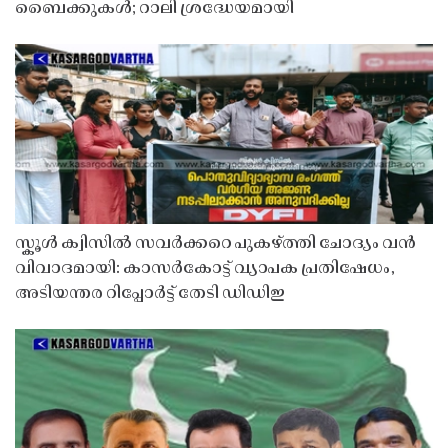
ബൈക്കുകൾ; റാലി ശ്രദ്ധേയമായി
സ്കൂൾ ക്വിസിൽ സവർക്കറെ പുകഴ്ത്തി ചോദ്യം വൻ
വിവാദമായി: കാസർകോട്ട് വ്യാപക പ്രതിഷേധം,
അടിയന്തര റിപ്പോർട്ട് തേടി ഡിഡിഇ