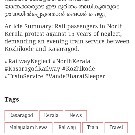
യാത്രക്കാരുടെ ഈ ദുരിതം അധികൃതരുടെ
ശ്രദ്ധയിൽപ്പെടുത്താൻ ഷെയർ ചെയ്യൂ.
Article Summary: Rail passengers in North
Kerala protest against 15 years of neglect,
demanding an evening train service between
Kozhikode and Kasaragod.
#RailwayNeglect #NorthKerala
#KasaragodRailway #Kozhikode
#TrainService #VandeBharatSleeper
Tags
Kasaragod
Kerala
News
Malayalam News
Railway
Train
Travel