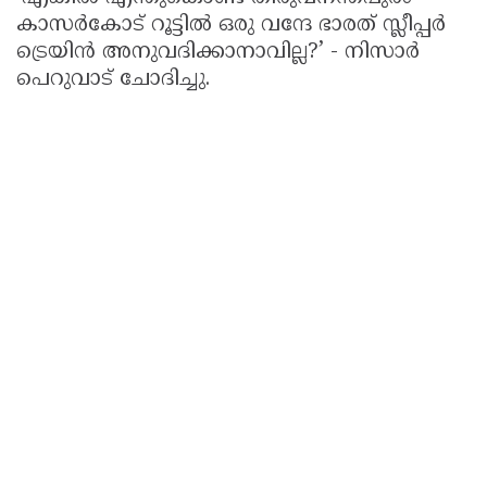
കാസർകോട് റൂട്ടിൽ ഒരു വന്ദേ ഭാരത് സ്ലീപ്പർ
ട്രെയിൻ അനുവദിക്കാനാവില്ല?’ - നിസാർ
പെറുവാട് ചോദിച്ചു.