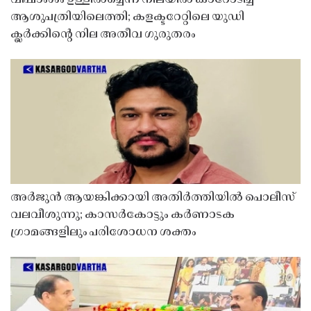
ആശുപത്രിയിലെത്തി; കളക്ടറേറ്റിലെ യുഡി
ക്ലർക്കിൻ്റെ നില അതീവ ഗുരുതരം
അർജുൻ ആയങ്കിക്കായി അതിർത്തിയിൽ പൊലീസ്
വലവീശുന്നു; കാസർകോട്ടും കർണാടക
ഗ്രാമങ്ങളിലും പരിശോധന ശക്തം