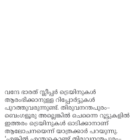
വന്ദേ ഭാരത് സ്ലീപ്പർ ട്രെയിനുകൾ
ആരംഭിക്കാനുള്ള റിപ്പോർട്ടുകൾ
പുറത്തുവരുന്നുണ്ട്. തിരുവനന്തപുരം–
ബെംഗളൂരു അല്ലെങ്കിൽ ചെന്നൈ റൂട്ടുകളിൽ
ഇത്തരം ട്രെയിനുകൾ ഓടിക്കാനാണ്
ആലോചനയെന്ന് യാത്രക്കാർ പറയുന്നു.
‘എങ്കിൽ എന്തുകൊണ്ട് തിരുവനന്തപുരം–