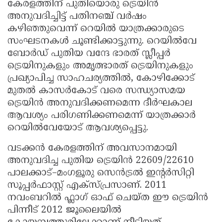
കേരളത്തിന് പുതിയൊരു ട്രെയിൻ
അനുവദിച്ചിട്ട് പതിനഞ്ച് വർഷം
കഴിഞ്ഞുവെന്ന് റെയിൽ യാത്രക്കാരുടെ
സംഘടനകൾ ചൂണ്ടിക്കാട്ടുന്നു. റെയിൽവേ
ബോർഡ് പുതിയ വന്ദേ ഭാരത് സ്ലീപ്പർ
ട്രെയിനുകളും അമൃത്ഭാരത് ട്രെയിനുകളും
പ്രഖ്യാപിച്ച സാഹചര്യത്തിൽ, കോഴിക്കോട്
മുതൽ കാസർകോട് വരെ സന്ധ്യാസമയ
ട്രെയിൻ അനുവദിക്കണമെന്ന ദീർഘകാല
ആവശ്യം പരിഗണിക്കണമെന്ന് യാത്രക്കാർ
റെയിൽവേയോട് ആവശ്യപ്പെട്ടു.
വടക്കൻ കേരളത്തിന് അവസാനമായി
അനുവദിച്ച പുതിയ ട്രെയിൻ 22609/22610
പാലക്കാട്–മംഗളൂരു സെൻട്രൽ ഇൻ്റർസിറ്റി
സൂപ്പർഫാസ്റ്റ് എക്സ്പ്രസാണ്. 2011
നവംബറിൽ ഫ്ലാഗ് ഓഫ് ചെയ്ത ഈ ട്രെയിൻ
പിന്നീട് 2012 ജൂലൈയിൽ