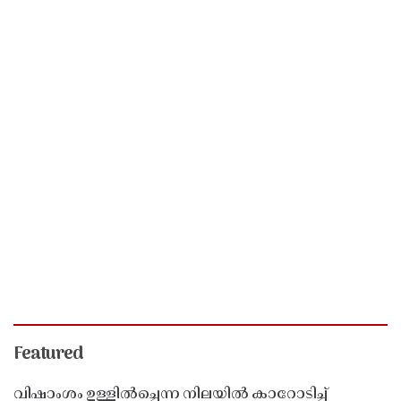
Featured
വിഷാംശം ഉള്ളിൽച്ചെന്ന നിലയിൽ കാറോടിച്ച്