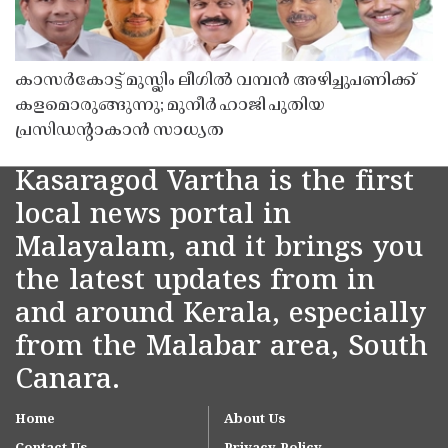
കാസർകോട്ട് മുസ്ലിം ലീഗിൽ വമ്പൻ അഴിച്ചുപണിക്ക്
കളമൊരുങ്ങുന്നു; മുനീർ ഹാജി പുതിയ
പ്രസിഡൻ്റാകാൻ സാധ്യത
Kasaragod Vartha is the first
local news portal in
Malayalam, and it brings you
the latest updates from in
and around Kerala, especially
from the Malabar area, South
Canara.
Home
About Us