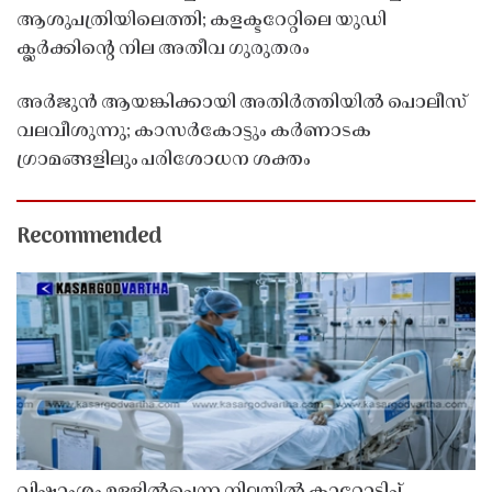
ആശുപത്രിയിലെത്തി; കളക്ടറേറ്റിലെ യുഡി
ക്ലർക്കിൻ്റെ നില അതീവ ഗുരുതരം
അർജുൻ ആയങ്കിക്കായി അതിർത്തിയിൽ പൊലീസ്
വലവീശുന്നു; കാസർകോട്ടും കർണാടക
ഗ്രാമങ്ങളിലും പരിശോധന ശക്തം
Recommended
വിഷാംശം ഉള്ളിൽച്ചെന്ന നിലയിൽ കാറോടിച്ച്