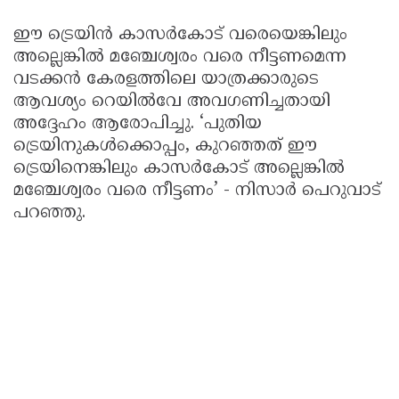
ഈ ട്രെയിൻ കാസർകോട് വരെയെങ്കിലും
അല്ലെങ്കിൽ മഞ്ചേശ്വരം വരെ നീട്ടണമെന്ന
വടക്കൻ കേരളത്തിലെ യാത്രക്കാരുടെ
ആവശ്യം റെയിൽവേ അവഗണിച്ചതായി
അദ്ദേഹം ആരോപിച്ചു. ‘പുതിയ
ട്രെയിനുകൾക്കൊപ്പം, കുറഞ്ഞത് ഈ
ട്രെയിനെങ്കിലും കാസർകോട് അല്ലെങ്കിൽ
മഞ്ചേശ്വരം വരെ നീട്ടണം’ - നിസാർ പെറുവാട്
പറഞ്ഞു.