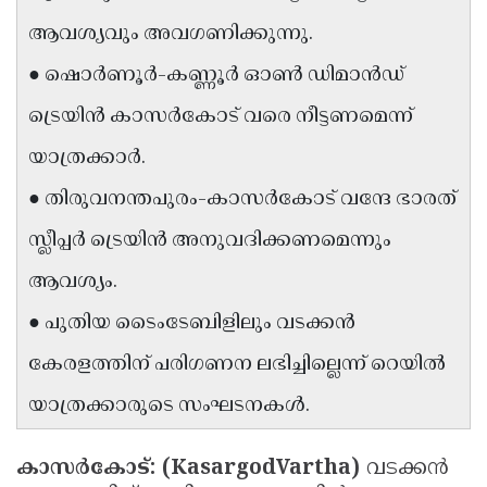
Updates
Assembly
ആവശ്യവും അവഗണിക്കുന്നു.
Kerala
Polls
Local
Look
● ഷൊർണൂർ-കണ്ണൂർ ഓൺ ഡിമാൻഡ്
Body
Back
ട്രെയിൻ കാസർകോട് വരെ നീട്ടണമെന്ന്
Election
2025
യാത്രക്കാർ.
● തിരുവനന്തപുരം-കാസർകോട് വന്ദേ ഭാരത്
സ്ലീപ്പർ ട്രെയിൻ അനുവദിക്കണമെന്നും
ആവശ്യം.
● പുതിയ ടൈംടേബിളിലും വടക്കൻ
കേരളത്തിന് പരിഗണന ലഭിച്ചില്ലെന്ന് റെയിൽ
യാത്രക്കാരുടെ സംഘടനകൾ.
കാസർകോട്: (KasargodVartha)
വടക്കൻ