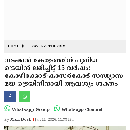
Fitr
May
Day
Eid
Al
Independence
Ad'ha
Day
Onam
HOME
TRAVEL & TOURISM
J&K
State
വടക്കൻ കേരളത്തിന് പുതിയ
Haryana
ട്രെയിൻ ലഭിച്ചിട്ട് 15 വർഷം:
Assembly
State
Diwali
കോഴിക്കോട്-കാസർകോട് സന്ധ്യാസ
Elections
Assembly
Christmas
മയ ട്രെയിനിനായി ആവശ്യം ശക്തം
Elections
New-
Year
Republic
Whatsapp Group
Whatsapp Channel
Day
Budget
By
Main Desk
Jan 11, 2026, 11:38 IST
Delhi