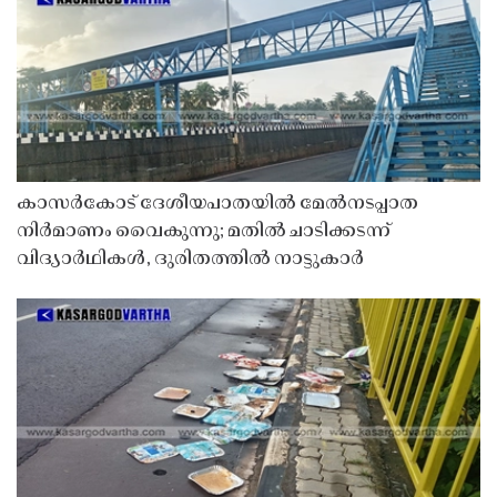
കാസർകോട് ദേശീയപാതയിൽ മേൽനടപ്പാത
നിർമാണം വൈകുന്നു; മതിൽ ചാടിക്കടന്ന്
വിദ്യാർഥികൾ, ദുരിതത്തിൽ നാട്ടുകാർ