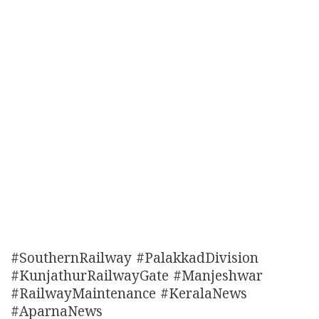
#SouthernRailway #PalakkadDivision
#KunjathurRailwayGate #Manjeshwar
#RailwayMaintenance #KeralaNews
#AparnaNews