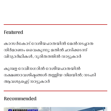
Featured
കാസർകോട് ദേശീയപാതയിൽ മേൽനടപ്പാത
നിർമാണം വൈകുന്നു; മതിൽ ചാടിക്കടന്ന്
വിദ്യാർഥികൾ, ദുരിതത്തിൽ നാട്ടുകാർ
കുമ്പള ദേവീനഗറിൽ ദേശീയപാതയിൽ
ഭക്ഷണാവശിഷ്ടങ്ങൾ തള്ളിയ നിലയിൽ; നടപടി
ആവശ്യപ്പെട്ട് നാട്ടുകാർ
Recommended