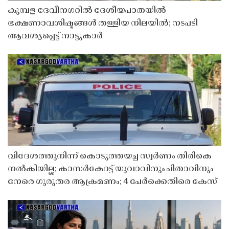
കുമ്പള ദേവീനഗറിൽ ദേശീയപാതയിൽ
ഭക്ഷണാവശിഷ്ടങ്ങൾ തള്ളിയ നിലയിൽ; നടപടി
ആവശ്യപ്പെട്ട് നാട്ടുകാർ
വിദേശത്തുനിന്ന് കൊടുത്തയച്ച സ്വർണം തിരികെ
നൽകിയില്ല; കാസർകോട്ട് യുവാവിനും പിതാവിനും
നേരെ ഗുരുതര ആക്രമണം; 4 പേർക്കെതിരെ കേസ്