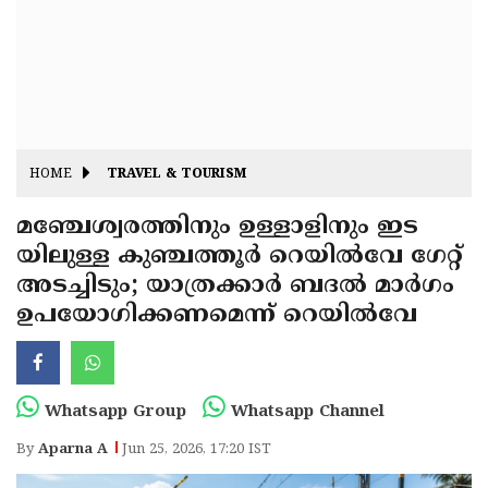
Fitr
May
Day
Eid
Al
Independence
Ad'ha
Day
Onam
HOME
TRAVEL & TOURISM
J&K
State
മഞ്ചേശ്വരത്തിനും ഉള്ളാളിനും ഇട
Haryana
യിലുള്ള കുഞ്ചത്തൂർ റെയിൽവേ ഗേറ്റ്
Assembly
State
Diwali
അടച്ചിടും; യാത്രക്കാർ ബദൽ മാർഗം
Elections
Assembly
Christmas
ഉപയോഗിക്കണമെന്ന് റെയിൽവേ
Elections
New-
Year
Republic
Whatsapp Group
Whatsapp Channel
Day
Budget
By
Aparna A
Jun 25, 2026, 17:20 IST
Delhi