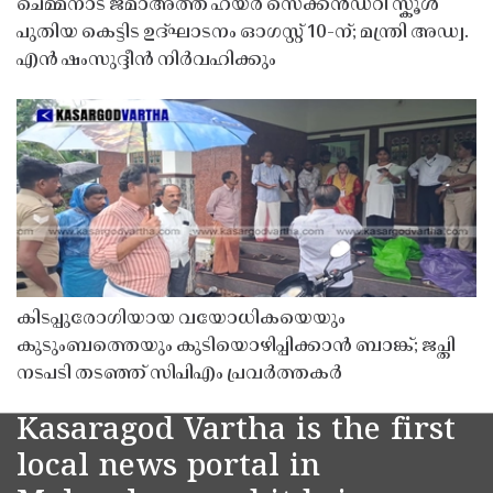
ചെമ്മനാട് ജമാഅത്ത് ഹയർ സെക്കൻഡറി സ്കൂൾ
പുതിയ കെട്ടിട ഉദ്ഘാടനം ഓഗസ്റ്റ് 10-ന്; മന്ത്രി അഡ്വ.
എൻ ഷംസുദ്ദീൻ നിർവഹിക്കും
കിടപ്പുരോഗിയായ വയോധികയെയും
കുടുംബത്തെയും കുടിയൊഴിപ്പിക്കാൻ ബാങ്ക്; ജപ്തി
നടപടി തടഞ്ഞ് സിപിഎം പ്രവർത്തകർ
Kasaragod Vartha is the first
local news portal in