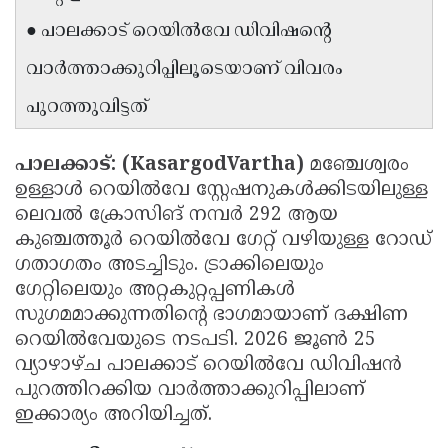
Updates
Assembly
● പാലക്കാട് റെയിൽവേ ഡിവിഷന്റെ
Kerala
Polls
Local
Look
വാർത്താക്കുറിപ്പിലൂടെയാണ് വിവരം
Body
Back
പുറത്തുവിട്ടത്
Election
2025
പാലക്കാട്: (KasargodVartha)
മഞ്ചേശ്വരം
ഉള്ളാൾ റെയിൽവേ സ്റ്റേഷനുകൾക്കിടയിലുള്ള
ലെവൽ ക്രോസിങ് നമ്പർ 292 ആയ
കുഞ്ചത്തൂർ റെയിൽവേ ഗേറ്റ് വഴിയുള്ള റോഡ്
ഗതാഗതം അടച്ചിടും. ട്രാക്കിലെയും
ഗേറ്റിലെയും അറ്റകുറ്റപ്പണികൾ
സുഗമമാക്കുന്നതിൻ്റെ ഭാഗമായാണ് ദക്ഷിണ
റെയിൽവേയുടെ നടപടി. 2026 ജൂൺ 25
വ്യാഴാഴ്ച പാലക്കാട് റെയിൽവേ ഡിവിഷൻ
പുറത്തിറക്കിയ വാർത്താക്കുറിപ്പിലാണ്
ഇക്കാര്യം അറിയിച്ചത്.