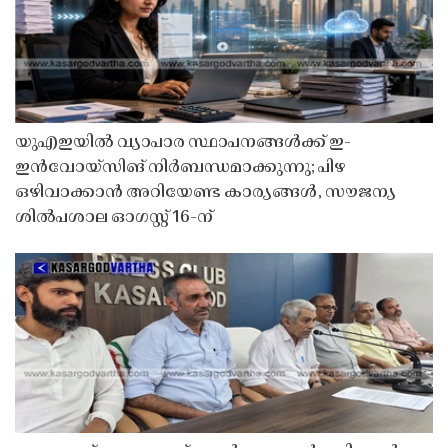
യുഎഇയിൽ വ്യാപാര സ്ഥാപനങ്ങൾക്ക് ഇ-
ഇൻവോയ്സിങ് നിർബന്ധമാക്കുന്നു; പിഴ
ഒഴിവാക്കാൻ അറിയേണ്ട കാര്യങ്ങൾ, സൗജന്യ
ശിൽപശാല ഓഗസ്റ്റ് 16-ന്