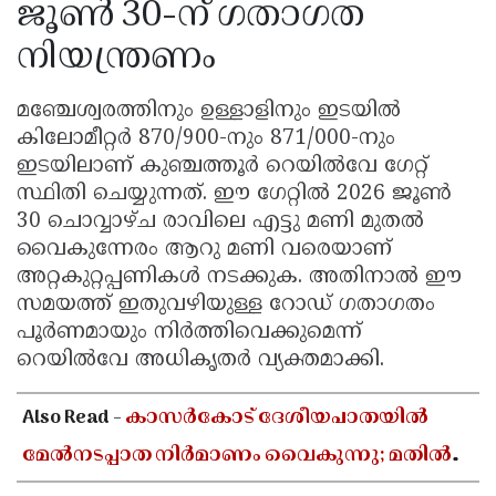
ജൂൺ 30-ന് ഗതാഗത
നിയന്ത്രണം
മഞ്ചേശ്വരത്തിനും ഉള്ളാളിനും ഇടയിൽ
കിലോമീറ്റർ 870/900-നും 871/000-നും
ഇടയിലാണ് കുഞ്ചത്തൂർ റെയിൽവേ ഗേറ്റ്
സ്ഥിതി ചെയ്യുന്നത്. ഈ ഗേറ്റിൽ 2026 ജൂൺ
30 ചൊവ്വാഴ്ച രാവിലെ എട്ടു മണി മുതൽ
വൈകുന്നേരം ആറു മണി വരെയാണ്
അറ്റകുറ്റപ്പണികൾ നടക്കുക. അതിനാൽ ഈ
സമയത്ത് ഇതുവഴിയുള്ള റോഡ് ഗതാഗതം
പൂർണമായും നിർത്തിവെക്കുമെന്ന്
റെയിൽവേ അധികൃതർ വ്യക്തമാക്കി.
Also Read -
കാസർകോട് ദേശീയപാതയിൽ
മേൽനടപ്പാത നിർമാണം വൈകുന്നു; മതിൽ
ചാടിക്കടന്ന് വിദ്യാർഥികൾ, ദുരിതത്തിൽ