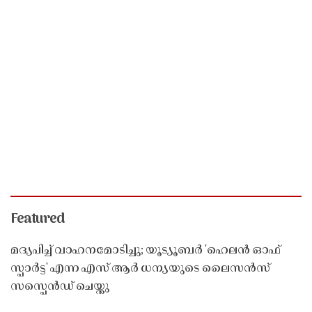
Featured
മദ്യപിച്ച് വാഹനമോടിച്ചു; യൂട്യൂബർ 'ഹെലൻ ഓഫ്
സ്പാർട്ട' എന്ന എസ് ആർ ധന്യയുടെ ലൈസൻസ്
സസ്പെൻഡ് ചെയ്തു ​​​​​​​