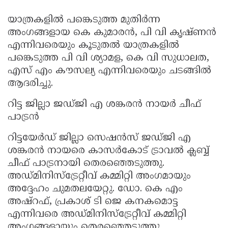
യാത്രകളിൽ പങ്കെടുത്ത മുതിർന്ന
അംഗങ്ങളായ കെ കുമാരൻ, പി വി കൃഷ്ണൻ
എന്നിവരെയും കൂടുതൽ യാത്രകളിൽ
പങ്കെടുത്ത പി വി ശ്യാമള, കെ വി സുധാലത,
എസ് എം കൗസല്യ എന്നിവരെയും ചടങ്ങിൽ
ആദരിച്ചു.
റിട്ട ജില്ലാ ജഡ്ജി എ ശങ്കരൻ നായർ ചീഫ്
പാട്രൻ
റിട്ടയേർഡ് ജില്ലാ സെഷൻസ് ജഡ്ജി എ
ശങ്കരൻ നായരെ കാസർകോട് ട്രാവൽ ക്ലബ്ബ്
ചീഫ് പാട്രനായി തെരഞ്ഞെടുത്തു.
അഡ്മിനിസ്‌ട്രേറ്റീവ് കമ്മിറ്റി അംഗമായും
അദ്ദേഹം ചുമതലയേറ്റു. ഡോ. കെ എം
അഷ്റഫ്, പ്രകാശ് ടി ജെ കനകമൊട്ട
എന്നിവരെ അഡ്മിനിസ്‌ട്രേറ്റീവ് കമ്മിറ്റി
അംഗങ്ങളായും തെരഞ്ഞെടുത്തു.