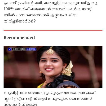
'ഫ്രണ്ട്' ട്രംപിന്റെ ചതി, കബളിപ്പിക്കപ്പെടുന്നത് ഇന്ത്യ;
100% താരിഫ് ചുമത്താൻ അമേരിക്കൻ സെനറ്റ്
ബിൽ പാസാക്കുമ്പോൾ ഏറ്റവും വലിയ
തിരിച്ചടിയാർക്ക്?
Recommended
മദ്യപിച്ച് വാഹനമോടിച്ചു; യൂട്യൂബർ 'ഹെലൻ ഓഫ്
സ്പാർട്ട' എന്ന എസ് ആർ ധന്യയുടെ ലൈസൻസ്
സസ്പെൻഡ് ചെയ്തു ​​​​​​​