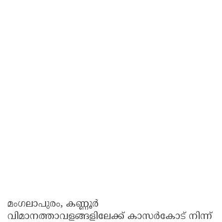
മംഗലാപുരം, കണ്ണൂർ
വിമാനത്താവളങ്ങളിലേക്ക് കാസർകോട് നിന്ന്