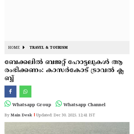
Fitr
May
Day
Eid
Al
Independence
Ad'ha
Day
Onam
HOME
TRAVEL & TOURISM
J&K
State
ബേക്കലിൽ ബജറ്റ് ഹോട്ടലുകൾ ആ
Haryana
രംഭിക്കണം: കാസർകോട് ട്രാവൽ ക്ല
Assembly
State
Diwali
ബ്ബ്
Elections
Assembly
Christmas
Elections
New-
Year
Republic
Whatsapp Group
Whatsapp Channel
Day
Budget
By
Main Desk
Updated: Dec 30, 2025, 12:41 IST
Delhi