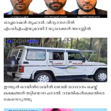
ഓപ്പറേഷൻ തൂഫാൻ; വിദ്യാനഗറിൽ
എംഡിഎംഎയുമായി 3 യുവാക്കൾ അറസ്റ്റിൽ
ഇന്ത്യൻ റെയിൽവേയിൽ ജോലി വാഗ്ദാനം ചെയ്ത്
ലക്ഷങ്ങൾ തട്ടിയെന്ന പരാതി; ദമ്പതികൾക്കെതിരെ
കേസെടുത്തു