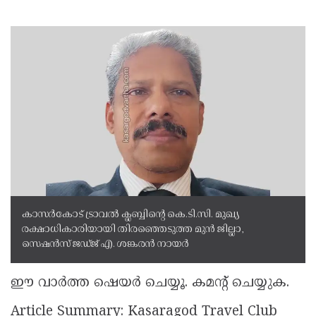
കാസർകോട് ട്രാവൽ ക്ലബ്ബിന്റെ കെ.ടി.സി. മുഖ്യ
രക്ഷാധികാരിയായി തിരഞ്ഞെടുത്ത മുൻ ജില്ലാ,
സെഷൻസ് ജഡ്ജ് എ. ശങ്കരൻ നായർ
ഈ വാർത്ത ഷെയർ ചെയ്യൂ. കമന്റ് ചെയ്യുക.
Article Summary: Kasaragod Travel Club