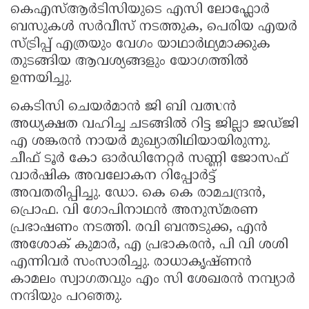
കെഎസ്ആർടിസിയുടെ എസി ലോഫ്ലോർ
ബസുകൾ സർവീസ് നടത്തുക, പെരിയ എയർ
സ്ട്രിപ്പ് എത്രയും വേഗം യാഥാർഥ്യമാക്കുക
തുടങ്ങിയ ആവശ്യങ്ങളും യോഗത്തിൽ
ഉന്നയിച്ചു.
കെടിസി ചെയർമാൻ ജി ബി വത്സൻ
അധ്യക്ഷത വഹിച്ച ചടങ്ങിൽ റിട്ട ജില്ലാ ജഡ്ജി
എ ശങ്കരൻ നായർ മുഖ്യാതിഥിയായിരുന്നു.
ചീഫ് ടൂർ കോ ഓർഡിനേറ്റർ സണ്ണി ജോസഫ്
വാർഷിക അവലോകന റിപ്പോർട്ട്
അവതരിപ്പിച്ചു. ഡോ. കെ കെ രാമചന്ദ്രൻ,
പ്രൊഫ. വി ഗോപിനാഥൻ അനുസ്മരണ
പ്രഭാഷണം നടത്തി. രവി ബന്തടുക്ക, എൻ
അശോക് കുമാർ, എ പ്രഭാകരൻ, പി വി ശശി
എന്നിവർ സംസാരിച്ചു. രാധാകൃഷ്ണൻ
കാമലം സ്വാഗതവും എം സി ശേഖരൻ നമ്പ്യാർ
നന്ദിയും പറഞ്ഞു.