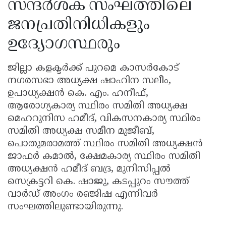
സന്ദർശക സംഘത്തിലെ
ജനപ്രതിനിധികളും
ഉദ്യോഗസ്ഥരും
ജില്ലാ കളക്ടർക്ക് പുറമെ കാസർകോട്
നഗരസഭാ അധ്യക്ഷ ഷാഹിന സലീം,
ഉപാധ്യക്ഷൻ കെ. എം. ഹനീഫ്,
ആരോഗ്യകാര്യ സ്ഥിരം സമിതി അധ്യക്ഷ
മെഹറുനിസ ഹമീദ്, വികസനകാര്യ സ്ഥിരം
സമിതി അധ്യക്ഷ സമീന മുജീബ്,
പൊതുമരാമത്ത് സ്ഥിരം സമിതി അധ്യക്ഷൻ
ജാഫർ കമാൽ, ക്ഷേമകാര്യ സ്ഥിരം സമിതി
അധ്യക്ഷൻ ഹമീദ് ബദ്ര, മുനിസിപ്പൽ
സെക്രട്ടറി കെ. ഷാജു, കടപ്പുറം സൗത്ത്
വാർഡ് അംഗം രഞ്ജിഷ എന്നിവർ
സംഘത്തിലുണ്ടായിരുന്നു.