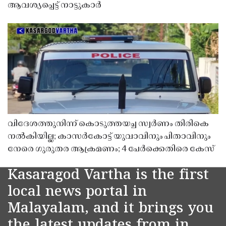
ആവശ്യപ്പെട്ട് നാട്ടുകാർ
വിദേശത്തുനിന്ന് കൊടുത്തയച്ച സ്വർണം തിരികെ
നൽകിയില്ല; കാസർകോട്ട് യുവാവിനും പിതാവിനും
നേരെ ഗുരുതര ആക്രമണം; 4 പേർക്കെതിരെ കേസ്
Kasaragod Vartha is the first
local news portal in
Malayalam, and it brings you
the latest updates from in