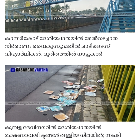
കാസർകോട് ദേശീയപാതയിൽ മേൽനടപ്പാത
നിർമാണം വൈകുന്നു; മതിൽ ചാടിക്കടന്ന്
വിദ്യാർഥികൾ, ദുരിതത്തിൽ നാട്ടുകാർ
കുമ്പള ദേവീനഗറിൽ ദേശീയപാതയിൽ
ഭക്ഷണാവശിഷ്ടങ്ങൾ തള്ളിയ നിലയിൽ; നടപടി