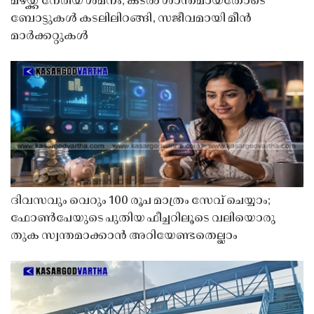
മഴയ്ക്ക് നേരിയ ശമനം; കടൽ ശാന്തമായതോടെ
ബോട്ടുകൾ കടലിലിറങ്ങി, സജീവമായി മീൻ
മാർക്കറ്റുകൾ
ദിവസവും വെറും 100 രൂപ മാത്രം സേവ് ചെയ്യാം;
ഫോൺപേയുടെ പുതിയ ഫീച്ചറിലൂടെ വലിയൊരു
തുക സ്വന്തമാക്കാൻ അറിയേണ്ടതെല്ലാം