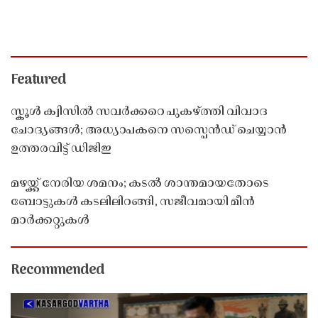
Featured
സ്കൂൾ ക്വിസിൽ സവർക്കറെ പുകഴ്ത്തി വിവാദ
ചോദ്യങ്ങൾ; അധ്യാപകനെ സസ്പെൻഡ് ചെയ്യാൻ
ഉത്തരവിട്ട് ഡിജിഇ
മഴയ്ക്ക് നേരിയ ശമനം; കടൽ ശാന്തമായതോടെ
ബോട്ടുകൾ കടലിലിറങ്ങി, സജീവമായി മീൻ
മാർക്കറ്റുകൾ
Recommended