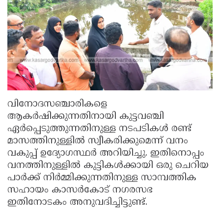
വിനോദസഞ്ചാരികളെ
ആകർഷിക്കുന്നതിനായി കുട്ടവഞ്ചി
ഏർപ്പെടുത്തുന്നതിനുള്ള നടപടികൾ രണ്ട്
മാസത്തിനുള്ളിൽ സ്വീകരിക്കുമെന്ന് വനം
വകുപ്പ് ഉദ്യോഗസ്ഥർ അറിയിച്ചു. ഇതിനൊപ്പം
വനത്തിനുള്ളിൽ കുട്ടികൾക്കായി ഒരു ചെറിയ
പാർക്ക് നിർമ്മിക്കുന്നതിനുള്ള സാമ്പത്തിക
സഹായം കാസർകോട് നഗരസഭ
ഇതിനോടകം അനുവദിച്ചിട്ടുണ്ട്.