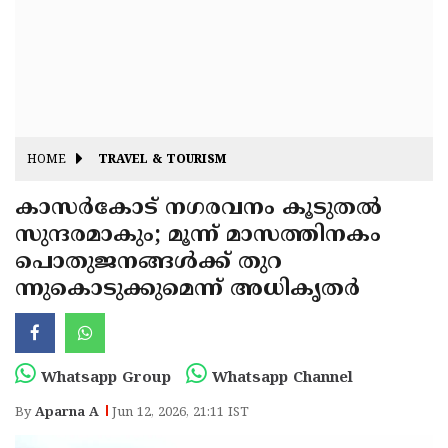
Fitr
May
Day
Eid
Al
Independence
Ad'ha
Day
Onam
HOME
TRAVEL & TOURISM
J&K
State
കാസർകോട് നഗരവനം കൂടുതൽ
Haryana
സുന്ദരമാകും; മൂന്ന് മാസത്തിനകം
Assembly
State
Diwali
പൊതുജനങ്ങൾക്ക് തുറ
Elections
Assembly
Christmas
ന്നുകൊടുക്കുമെന്ന് അധികൃതർ
Elections
New-
Year
Republic
Whatsapp Group
Whatsapp Channel
Day
Budget
By
Aparna A
Jun 12, 2026, 21:11 IST
Delhi