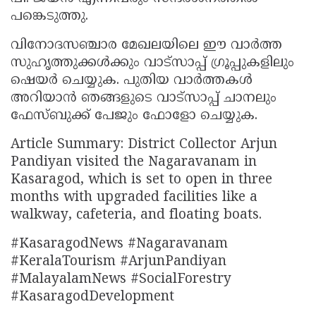
പങ്കെടുത്തു.
വിനോദസഞ്ചാര മേഖലയിലെ ഈ വാർത്ത
സുഹൃത്തുക്കൾക്കും വാട്സാപ്പ് ഗ്രൂപ്പുകളിലും
ഷെയർ ചെയ്യുക. പുതിയ വാർത്തകൾ
അറിയാൻ ഞങ്ങളുടെ വാട്സാപ്പ് ചാനലും
ഫേസ്ബുക്ക് പേജും ഫോളോ ചെയ്യുക.
Article Summary: District Collector Arjun
Pandiyan visited the Nagaravanam in
Kasaragod, which is set to open in three
months with upgraded facilities like a
walkway, cafeteria, and floating boats.
#KasaragodNews #Nagaravanam
#KeralaTourism #ArjunPandiyan
#MalayalamNews #SocialForestry
#KasaragodDevelopment