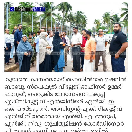
കൂടാതെ കാസർകോട് തഹസിൽദാർ ഷെറിൽ
ബാബു, സ്പെഷ്യൽ വില്ലേജ് ഓഫീസർ ഉമ്മർ
ഫാറൂഖ്, ചെറുകിട ജലസേചന വകുപ്പ്
എക്സിക്യൂട്ടീവ് എൻജിനീയർ എൻജി. ഇ.
കെ. അർജുനൻ, അസിസ്റ്റൻ്റ് എക്സിക്യൂട്ടീവ്
എൻജിനീയർമാരായ എൻജി. എ. അനൂപ്,
എൻജി. നിവ്യ, ശുചിത്വമിഷൻ കോർഡിനേറ്റർ
പി. ജയൻ എന്നിവരും സന്ദർശനത്തിൽ