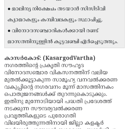
Updates
Assembly
● മാലിന്യ നിക്ഷേപം തടയാൻ സിസിടിവി
Kerala
Polls
Local
Look
ക്യാമറകളും കമ്പിവലകളും സ്ഥാപിച്ചു.
Body
Back
● വിനോദസഞ്ചാരികൾക്കായി രണ്ട്
Election
2025
മാസത്തിനുള്ളിൽ കുട്ടവഞ്ചി ഏർപ്പെടുത്തും.
കാസർകോട്: (KasargodVartha)
നഗരത്തിൻ്റെ പ്രകൃതി സൗഹൃദ
വിനോദസഞ്ചാര വികസനത്തിന് വലിയ
മുതൽക്കൂട്ടാകുന്ന സാമൂഹ്യ വനവൽക്കരണ
വകുപ്പിൻ്റെ നഗരവനം മൂന്ന് മാസത്തിനകം
പൊതുജനങ്ങൾക്ക് തുറന്നുകൊടുക്കും.
ഇതിനു മുന്നോടിയായി പദ്ധതി പ്രദേശത്ത്
നടക്കുന്ന സൗന്ദര്യവൽക്കരണ
പ്രവൃത്തികളുടെ പുരോഗതി
വിലയിരുത്തുന്നതിനായി ജില്ലാ കളക്ടർ