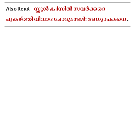
Also Read -
സ്കൂൾ ക്വിസിൽ സവർക്കറെ
പുകഴ്ത്തി വിവാദ ചോദ്യങ്ങൾ; അധ്യാപകനെ
സസ്പെൻഡ് ചെയ്യാൻ ഉത്തരവിട്ട് ഡിജിഇ