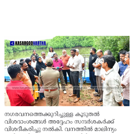
നഗരവനത്തെക്കുറിച്ചുള്ള കൂടുതൽ
വിശദാംശങ്ങൾ അദ്ദേഹം സന്ദർശകർക്ക്
വിശദീകരിച്ചു നൽകി. വനത്തിൽ മാലിന്യം