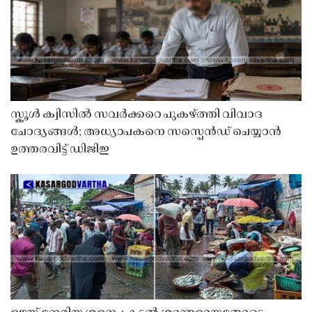
സ്കൂൾ ക്വിസിൽ സവർക്കറെ പുകഴ്ത്തി വിവാദ
ചോദ്യങ്ങൾ; അധ്യാപകനെ സസ്പെൻഡ് ചെയ്യാൻ
ഉത്തരവിട്ട് ഡിജിഇ