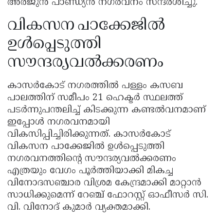
അർജുൻ പാണ്ഡ്യൻ നഗരവനം സന്ദർശിച്ചു.
വികസന പാക്കേജിൽ
ഉൾപ്പെടുത്തി
സൗന്ദര്യവൽക്കരണം
കാസർകോട് നഗരത്തിൽ പള്ളം കസബ
പാലത്തിന് സമീപം 21 ഹെക്ടർ സ്ഥലത്ത്
പടർന്നുപന്തലിച്ച് കിടക്കുന്ന കണ്ടൽവനമാണ്
ഇപ്പോൾ നഗരവനമായി
വികസിപ്പിച്ചിരിക്കുന്നത്. കാസർകോട്
വികസന പാക്കേജിൽ ഉൾപ്പെടുത്തി
നഗരവനത്തിൻ്റെ സൗന്ദര്യവൽക്കരണം
എത്രയും വേഗം പൂർത്തിയാക്കി മികച്ച
വിനോദസഞ്ചാര വിശ്രമ കേന്ദ്രമാക്കി മാറ്റാൻ
സാധിക്കുമെന്ന് റേഞ്ച് ഫോറസ്റ്റ് ഓഫീസർ സി.
വി. വിനോദ് കുമാർ വ്യക്തമാക്കി.