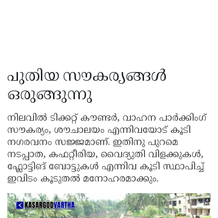
പുതിയ സൗകര്യങ്ങൾ
ഒരുങ്ങുന്നു
നിലവിൽ ടിക്കറ്റ് കൗണ്ടർ, വാഹന പാർക്കിംഗ്
സൗകര്യം, ശൗചാലയം എന്നിവയോട് കൂടി
നഗരവനം സജ്ജമാണ്. ഇതിനു പുറമെ
നടപ്പാത, കഫറ്റീരിയ, വൈദ്യുതി വിളക്കുകൾ,
ഫ്ലോട്ടിങ് ബോട്ടുകൾ എന്നിവ കൂടി സ്ഥാപിച്ച്
ഇവിടം കൂടുതൽ മനോഹരമാക്കും.