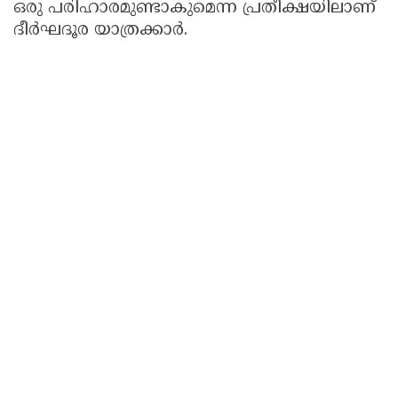
ഒരു പരിഹാരമുണ്ടാകുമെന്ന പ്രതീക്ഷയിലാണ്
ദീർഘദൂര യാത്രക്കാർ.