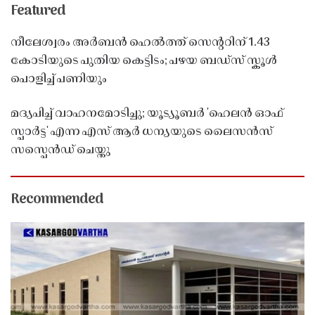
Featured
നീലേശ്വരം അർബൻ ഹെൽത്ത് സെൻ്ററിന് 1.43
കോടിയുടെ പുതിയ കെട്ടിടം; പഴയ ബഡ്സ് സ്കൂൾ
പൊളിച്ച് പണിയും
മദ്യപിച്ച് വാഹനമോടിച്ചു; യൂട്യൂബർ 'ഹെലൻ ഓഫ്
സ്പാർട്ട' എന്ന എസ് ആർ ധന്യയുടെ ലൈസൻസ്
സസ്പെൻഡ് ചെയ്തു ​​​​​​​
Recommended