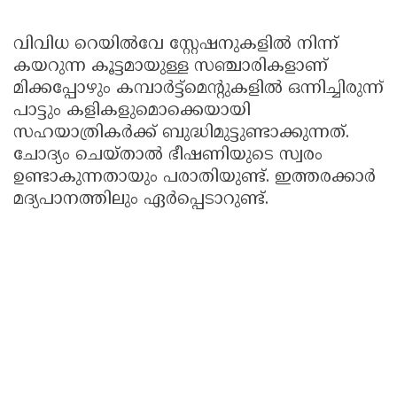
വിവിധ റെയിൽവേ സ്റ്റേഷനുകളിൽ നിന്ന്
കയറുന്ന കൂട്ടമായുള്ള സഞ്ചാരികളാണ്
മിക്കപ്പോഴും കമ്പാർട്ട്മെന്റുകളിൽ ഒന്നിച്ചിരുന്ന്
പാട്ടും കളികളുമൊക്കെയായി
സഹയാത്രികർക്ക് ബുദ്ധിമുട്ടുണ്ടാക്കുന്നത്.
ചോദ്യം ചെയ്താൽ ഭീഷണിയുടെ സ്വരം
ഉണ്ടാകുന്നതായും പരാതിയുണ്ട്. ഇത്തരക്കാർ
മദ്യപാനത്തിലും ഏർപ്പെടാറുണ്ട്.