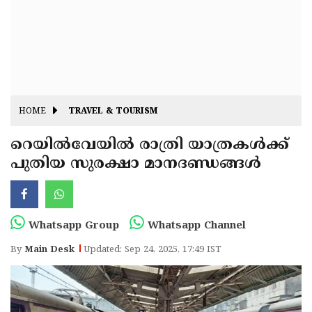
Fitr
May
Day
Eid
Al
Independence
Ad'ha
Day
Onam
HOME
TRAVEL & TOURISM
J&K
State
റെയിൽവേയിൽ രാത്രി യാത്രകൾക്ക്
Haryana
പുതിയ സുരക്ഷാ മാനദണ്ഡങ്ങൾ
Assembly
State
Diwali
Elections
Assembly
Christmas
Elections
New-
Whatsapp Group
Whatsapp Channel
Year
Republic
By
Main Desk
Updated: Sep 24, 2025, 17:49 IST
Day
Budget
Delhi