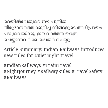
റെയിൽവേയുടെ ഈ പുതിയ
തീരുമാനത്തെക്കുറിച്ച് നിങ്ങളുടെ അഭിപ്രായം
പങ്കുവെയ്ക്കൂ, ഈ വാർത്ത യാത്ര
ചെയ്യുന്നവർക്ക് ഷെയർ ചെയ്യൂ.
Article Summary: Indian Railways introduces
new rules for quiet night travel.
#IndianRailways #TrainTravel
#NightJourney #RailwayRules #TravelSafety
#Railways