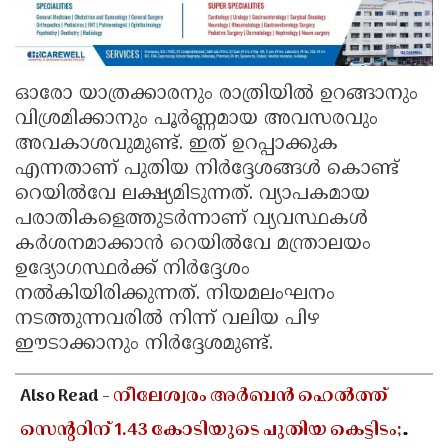
ഓരോ യാത്രക്കാരനും രാത്രിയിൽ ഉറങ്ങാനും
വിശ്രമിക്കാനും പൂർണ്ണമായ അവസരവും
അവകാശവുമുണ്ട്. ഇത് ഉറപ്പാക്കുക
എന്നതാണ് പുതിയ നിർദ്ദേശങ്ങൾ കൊണ്ട്
റെയിൽവേ ലക്ഷ്യമിടുന്നത്. വ്യാപകമായ
പരാതികളെത്തുടർന്നാണ് വ്യവസ്ഥകൾ
കർശനമാക്കാൻ റെയിൽവേ മന്ത്രാലയം
ഉദ്യോഗസ്ഥർക്ക് നിർദ്ദേശം
നൽകിയിരിക്കുന്നത്. നിയമലംഘനം
നടത്തുന്നവരിൽ നിന്ന് വലിയ പിഴ
ഈടാക്കാനും നിർദ്ദേശമുണ്ട്.
Also Read -
നീലേശ്വരം അർബൻ ഹെൽത്ത്
സെൻ്ററിന് 1.43 കോടിയുടെ പുതിയ കെട്ടിടം;