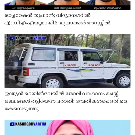
ഓപ്പറേഷൻ തൂഫാൻ; വിദ്യാനഗറിൽ
എംഡിഎംഎയുമായി 3 യുവാക്കൾ അറസ്റ്റിൽ
ഇന്ത്യൻ റെയിൽവേയിൽ ജോലി വാഗ്ദാനം ചെയ്ത്
ലക്ഷങ്ങൾ തട്ടിയെന്ന പരാതി; ദമ്പതികൾക്കെതിരെ
കേസെടുത്തു