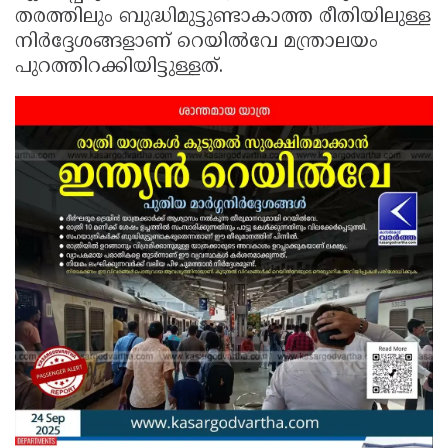
തരത്തിലും ബുദ്ധിമുട്ടുണ്ടാകാത്ത രീതിയിലുള്ള
നിർദ്ദേശങ്ങളാണ് റെയിൽവേ മന്ത്രാലയം
പുറത്തിറക്കിയിട്ടുള്ളത്.