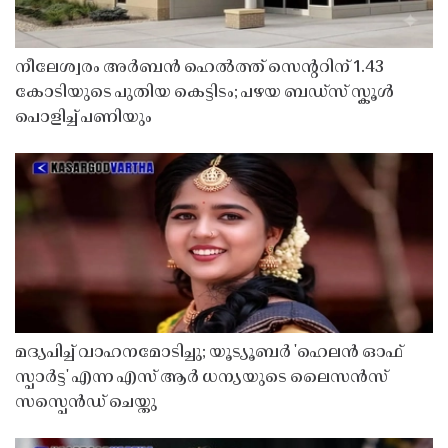
നീലേശ്വരം അർബൻ ഹെൽത്ത് സെൻ്ററിന് 1.43
കോടിയുടെ പുതിയ കെട്ടിടം; പഴയ ബഡ്സ് സ്കൂൾ
പൊളിച്ച് പണിയും
മദ്യപിച്ച് വാഹനമോടിച്ചു; യൂട്യൂബർ 'ഹെലൻ ഓഫ്
സ്പാർട്ട' എന്ന എസ് ആർ ധന്യയുടെ ലൈസൻസ്
സസ്പെൻഡ് ചെയ്തു ​​​​​​​