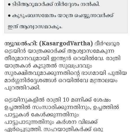
● ടിടിആറുമാർക്ക് നിർദ്ദേശം നൽകി.
Updates
Assembly
Kerala
● കുടുംബസമേതം യാത്ര ചെയ്യുന്നവർക്ക്
Polls
Local
Look
ഇത് ആശ്വാസമാകും.
Body
Back
Election
2025
ന്യൂഡൽഹി: (KasargodVartha)
ദീർഘദൂര
ട്രെയിൻ യാത്രക്കാർക്ക് ആശ്വാസമേകുന്ന
തീരുമാനവുമായി ഇന്ത്യൻ റെയിൽവേ. രാത്രി
യാത്രകൾ കൂടുതൽ സുഖപ്രദവും
സുരക്ഷിതവുമാക്കുന്നതിന്റെ ഭാഗമായി പുതിയ
മാർഗ്ഗനിർദ്ദേശങ്ങൾ റെയിൽവേ മന്ത്രാലയം
പുറത്തിറക്കി.
ട്രെയിനുകളിൽ രാത്രി 10 മണിക്ക് ശേഷം
ഉച്ചത്തിൽ സംസാരിക്കുന്നതിനും, ഉച്ചത്തിൽ
പാട്ടുകൾ കേൾക്കുന്നതിനും
പാട്ടുപാടുന്നതിനും കർശന വിലക്ക്
ഏർപ്പെടുത്തി. സഹയാത്രികർക്ക് ഒരു