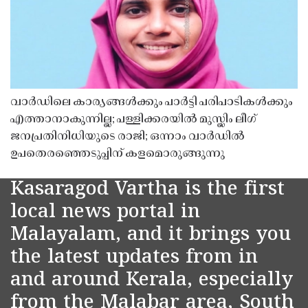
വാർഡിലെ കാര്യങ്ങൾക്കും പാർട്ടി പരിപാടികൾക്കും
എത്താനാകുന്നില്ല; പള്ളിക്കരയിൽ മുസ്ലിം ലീഗ്
ജനപ്രതിനിധിയുടെ രാജി; ഒന്നാം വാർഡിൽ
ഉപതെരഞ്ഞെടുപ്പിന് കളമൊരുങ്ങുന്നു
Kasaragod Vartha is the first
local news portal in
Malayalam, and it brings you
the latest updates from in
and around Kerala, especially
from the Malabar area, South