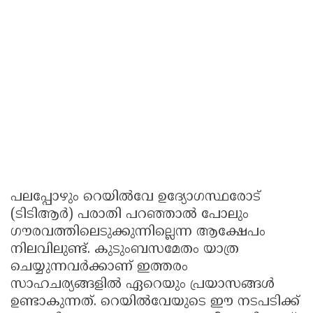
പലപ്പോഴും റെയിൽവേ ഉദ്യോഗസ്ഥരോട്
(ടിടിആർ) പരാതി പറഞ്ഞാൽ പോലും
ഗൗരവത്തിലെടുക്കുന്നില്ലെന്ന ആക്ഷേപം
നിലവിലുണ്ട്. കുടുംബസമേതം യാത്ര
ചെയ്യുന്നവർക്കാണ് ഇത്തരം
സാഹചര്യങ്ങളിൽ ഏറെയും പ്രയാസങ്ങൾ
ഉണ്ടാകുന്നത്. റെയിൽവേയുടെ ഈ നടപടിക്ക്