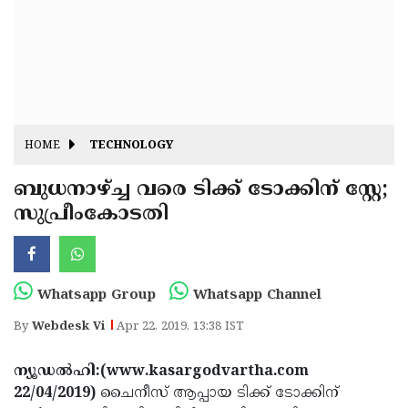
Fitr
May
Day
Eid
Al
Independence
Ad'ha
Day
Onam
HOME
TECHNOLOGY
J&K
State
ബുധനാഴ്ച്ച വരെ ടിക്ക് ടോക്കിന് സ്റ്റേ;
Haryana
സുപ്രീംകോടതി
Assembly
State
Diwali
Elections
Assembly
Christmas
Elections
New-
Whatsapp Group
Whatsapp Channel
Year
Republic
By
Webdesk Vi
Apr 22, 2019, 13:38 IST
Day
Budget
ന്യൂഡല്‍ഹി:(www.kasargodvartha.com
Delhi
22/04/2019)
ചൈനീസ് ആപ്പായ ടിക്ക് ടോക്കിന്