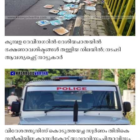
കുമ്പള ദേവീനഗറിൽ ദേശീയപാതയിൽ
ഭക്ഷണാവശിഷ്ടങ്ങൾ തള്ളിയ നിലയിൽ; നടപടി
ആവശ്യപ്പെട്ട് നാട്ടുകാർ
വിദേശത്തുനിന്ന് കൊടുത്തയച്ച സ്വർണം തിരികെ
നൽകിയില്ല; കാസർകോട്ട് യുവാവിനും പിതാവിനും