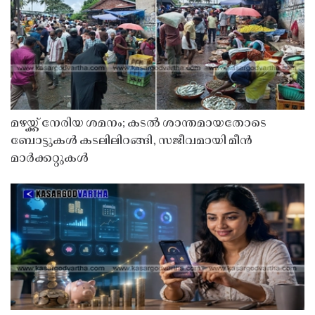
മഴയ്ക്ക് നേരിയ ശമനം; കടൽ ശാന്തമായതോടെ
ബോട്ടുകൾ കടലിലിറങ്ങി, സജീവമായി മീൻ
മാർക്കറ്റുകൾ