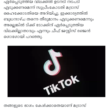
Election
ഏര്‍പ്പെടുത്തിയ വിലക്കില്‍ ഉടനടി നടപടി
Maha
എടുക്കണമെന്ന് സുപ്രീംകോടതി മദ്രാസ്
Shivarathri
International
ഹൈക്കോടതിയെ അറിയിച്ചു. ഇക്കാര്യത്തില്‍
Women's
ബുധനാഴ്ച തന്നെ തീരുമാനം എടുക്കണമെന്നും
Anti-
അല്ലെങ്കില്‍ ടിക്ക് ടോക്കിന് ഏര്‍പ്പെടുത്തിയ
Day
Drug
Attukal
വിലക്കില്ലാതാവും എന്നും ചീഫ് ജസ്റ്റിസ് രഞ്ജന്‍
Campaign
Pongala
ഗൊഗോയി പറഞ്ഞു.
Holi
2025
2025
IPL
2025
Eid
Al-
Waqf
Fitr
Bill
Vishu
2025
Controversy
Festival
Good
2025
Friday
Easter
Observance
Sunday
By-
2025
തങ്ങളുടെ ഭാഗം കേള്‍ക്കാതെയാണ് മദ്രാസ്
2025
Election
Bihar