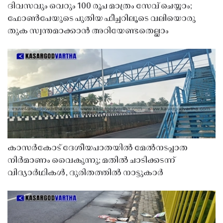
ദിവസവും വെറും 100 രൂപ മാത്രം സേവ് ചെയ്യാം;
ഫോൺപേയുടെ പുതിയ ഫീച്ചറിലൂടെ വലിയൊരു
തുക സ്വന്തമാക്കാൻ അറിയേണ്ടതെല്ലാം
കാസർകോട് ദേശീയപാതയിൽ മേൽനടപ്പാത
നിർമാണം വൈകുന്നു; മതിൽ ചാടിക്കടന്ന്
വിദ്യാർഥികൾ, ദുരിതത്തിൽ നാട്ടുകാർ