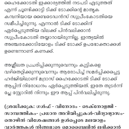
ഹൈക്കോടതി ഇക്കാര്യത്തില്‍ നടപടി എടുത്തത്
Updates
Assembly
Kerala
എന്ന് ചൂണ്ടിക്കാട്ടി ടിക്ക് ടോക്കിന്റെ മാതൃക
കമ്പനിയായ ബൈടെഡന്‍സ് സുപ്രീംകോടതിയെ
Polls
Local
Look
സമീപിച്ചിരുന്നു. എന്നാല്‍ ടിക്ക് ടോക്കിന്
Body
Back
ഏര്‍പ്പെടുത്തിയ വിലക്ക് പിന്‍വലിക്കാന്‍
Election
സുപ്രീംകോടതി തയ്യാറായിരുന്നില്ല. ഇന്ത്യയില്‍
2025
അഞ്ചരക്കോടിയോളം ടിക്ക് ടോക്ക് ഉപഭോക്താക്കള്‍
ഉണ്ടെന്നാണ് കണക്ക്.
അശ്ലീലത പ്രചരിപ്പിക്കുന്നുവെന്നും കുട്ടികളെ
വഴിതെറ്റിക്കുന്നുവെന്നും ആരോപിച്ച് സമര്‍പ്പിക്കപ്പെട്ട
ഹര്‍ജിയിലാണ് മദ്രാസ് ഹൈക്കോടതി ടിക്ക് ടോക്ക്
ആപ്പിന് നിരോധനം ഏര്‍പ്പെടുത്തിയത്. ഇതേ തുടര്‍ന്ന്
പ്ലേ സ്റ്റോറില്‍ നിന്നും ഈ ആപ്പ് പിന്‍വലിച്ചിരുന്നു.
(ശ്രദ്ധിക്കുക: ഗൾഫ് - വിനോദം - ടെക്നോളജി -
സാമ്പത്തികം- പ്രധാന അറിയിപ്പുകൾ-വിദ്യാഭ്യാസം-
തൊഴിൽ വിശേഷങ്ങൾ ഉൾപ്പെടെ മലയാളം
വാർത്തകൾ നിങ്ങളുടെ മൊബൈലിൽ ലഭിക്കാൻ