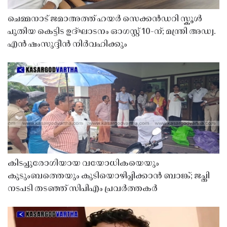
ചെമ്മനാട് ജമാഅത്ത് ഹയർ സെക്കൻഡറി സ്കൂൾ
പുതിയ കെട്ടിട ഉദ്ഘാടനം ഓഗസ്റ്റ് 10-ന്; മന്ത്രി അഡ്വ.
എൻ ഷംസുദ്ദീൻ നിർവഹിക്കും
കിടപ്പുരോഗിയായ വയോധികയെയും
കുടുംബത്തെയും കുടിയൊഴിപ്പിക്കാൻ ബാങ്ക്; ജപ്തി
നടപടി തടഞ്ഞ് സിപിഎം പ്രവർത്തകർ