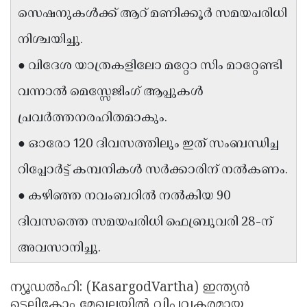
സെഷനുകൾക്ക് ആറ് മണിക്കൂർ സമയപരിധി
Updates
Assembly
Kerala
നിശ്ചയിച്ചു.
Polls
Local
Look
● വിദേശ യാത്രകളിലോ മറ്റോ സിം മാറ്റേണ്ടി
Body
Back
വന്നാൽ മെസ്സേജിംഗ് ആപ്പുകൾ
Election
2025
പ്രവർത്തനരഹിതമാകും.
● ഓരോ 120 ദിവസത്തിലും ഇത് സംബന്ധിച്ച
റിപ്പോർട്ട് കമ്പനികൾ സർക്കാരിന് നൽകണം.
● കഴിഞ്ഞ നവംബറിൽ നൽകിയ 90
ദിവസത്തെ സമയപരിധി ഫെബ്രുവരി 28-ന്
അവസാനിച്ചു.
ന്യൂഡൽഹി: (KasargodVartha) ഇന്ത്യൻ
ടെലികോം മേഖലയിൽ വിപ്ലവകരമായ