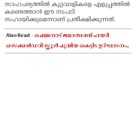
സാഹചര്യത്തിൽ കുറ്റവാളികളെ എളുപ്പത്തിൽ
കണ്ടെത്താൻ ഈ നടപടി
സഹായിക്കുമെന്നാണ് പ്രതീക്ഷിക്കുന്നത്.
Also Read -
ചെമ്മനാട് ജമാഅത്ത് ഹയർ
സെക്കൻഡറി സ്കൂൾ പുതിയ കെട്ടിട ഉദ്ഘാടനം
ഓഗസ്റ്റ് 10-ന്; മന്ത്രി അഡ്വ. എൻ ഷംസുദ്ദീൻ
നിർവഹിക്കും