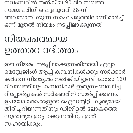
നവംബറിൽ നൽകിയ 90 ദിവസത്തെ
സമയപരിധി ഫെബ്രുവരി 28-ന്
അവസാനിക്കുന്ന സാഹചര്യത്തിലാണ് മാർച്ച്
ഒന്ന് മുതൽ നിയമം നടപ്പിലാക്കുന്നത്.
നിയമപരമായ
ഉത്തരവാദിത്തം
ഈ നിയമം നടപ്പിലാക്കുന്നതിനായി എല്ലാ
മെസ്സേജിംഗ് ആപ്പ് കമ്പനികൾക്കും സർക്കാർ
കർശന നിർദ്ദേശം നൽകിയിട്ടുണ്ട്. ഓരോ 120
ദിവസത്തിലും കമ്പനികൾ ഇതുസംബന്ധിച്ച
റിപ്പോർട്ടുകൾ സർക്കാരിന് സമർപ്പിക്കണം.
ഉപയോക്താക്കളുടെ ഐഡന്റിറ്റി കൃത്യമായി
തിരിച്ചറിയുന്നതിനും ഡിജിറ്റൽ ലോകത്തെ
സുതാര്യത ഉറപ്പാക്കുന്നതിനും ഇത്
സഹായിക്കും.