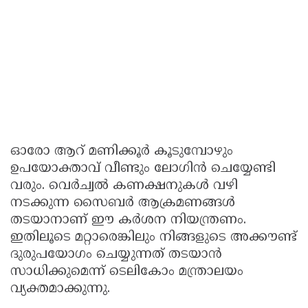
ഓരോ ആറ് മണിക്കൂർ കൂടുമ്പോഴും
ഉപയോക്താവ് വീണ്ടും ലോഗിൻ ചെയ്യേണ്ടി
വരും. വെർച്വൽ കണക്ഷനുകൾ വഴി
നടക്കുന്ന സൈബർ ആക്രമണങ്ങൾ
തടയാനാണ് ഈ കർശന നിയന്ത്രണം.
ഇതിലൂടെ മറ്റാരെങ്കിലും നിങ്ങളുടെ അക്കൗണ്ട്
ദുരുപയോഗം ചെയ്യുന്നത് തടയാൻ
സാധിക്കുമെന്ന് ടെലികോം മന്ത്രാലയം
വ്യക്തമാക്കുന്നു.