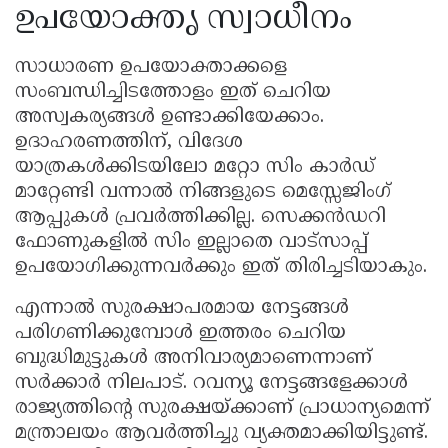
ഉപയോക്തൃ സ്വാധീനം
സാധാരണ ഉപയോക്താക്കളെ
സംബന്ധിച്ചിടത്തോളം ഇത് ചെറിയ
അസ്വകര്യങ്ങൾ ഉണ്ടാക്കിയേക്കാം.
ഉദാഹരണത്തിന്, വിദേശ
യാത്രകൾക്കിടയിലോ മറ്റോ സിം കാർഡ്
മാറ്റേണ്ടി വന്നാൽ നിങ്ങളുടെ മെസ്സേജിംഗ്
ആപ്പുകൾ പ്രവർത്തിക്കില്ല. സെക്കൻഡറി
ഫോണുകളിൽ സിം ഇല്ലാതെ വാട്സാപ്പ്
ഉപയോഗിക്കുന്നവർക്കും ഇത് തിരിച്ചടിയാകും.
എന്നാൽ സുരക്ഷാപരമായ നേട്ടങ്ങൾ
പരിഗണിക്കുമ്പോൾ ഇത്തരം ചെറിയ
ബുദ്ധിമുട്ടുകൾ അനിവാര്യമാണെന്നാണ്
സർക്കാർ നിലപാട്. റവന്യൂ നേട്ടങ്ങളേക്കാൾ
രാജ്യത്തിന്റെ സുരക്ഷയ്ക്കാണ് പ്രാധാന്യമെന്ന്
മന്ത്രാലയം ആവർത്തിച്ചു വ്യക്തമാക്കിയിട്ടുണ്ട്.