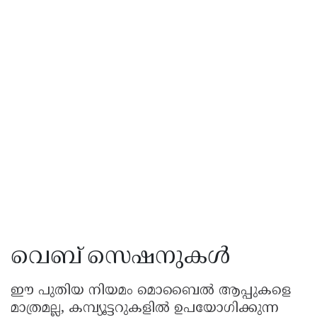
വെബ് സെഷനുകൾ
ഈ പുതിയ നിയമം മൊബൈൽ ആപ്പുകളെ
മാത്രമല്ല, കമ്പ്യൂട്ടറുകളിൽ ഉപയോഗിക്കുന്ന