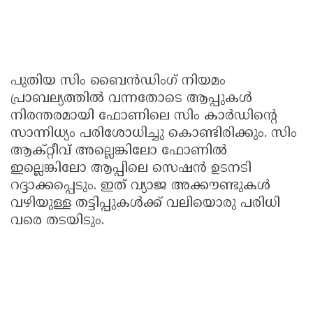
പുതിയ സിം ബൈൻഡിംഗ് നിയമം
പ്രാബല്യത്തിൽ വന്നതോടെ ആപ്പുകൾ
നിരന്തരമായി ഫോണിലെ സിം കാർഡിന്റെ
സാന്നിധ്യം പരിശോധിച്ചു കൊണ്ടിരിക്കും. സിം
ആക്റ്റീവ് അല്ലെങ്കിലോ ഫോണിൽ
ഇല്ലെങ്കിലോ ആപ്പിലെ സെഷൻ ഉടനടി
റദ്ദാക്കപ്പെടും. ഇത് വ്യാജ അക്കൗണ്ടുകൾ
വഴിയുള്ള തട്ടിപ്പുകൾക്ക് വലിയൊരു പരിധി
വരെ തടയിടും.