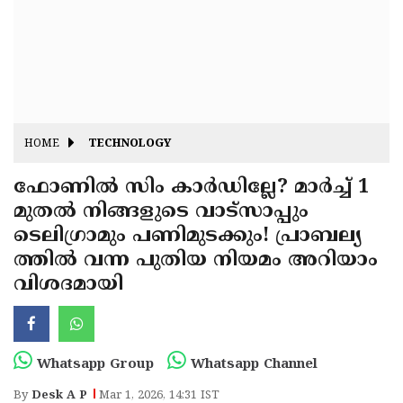
Fitr
May
Day
Eid
Al
Independence
Ad'ha
Day
Onam
HOME
TECHNOLOGY
J&K
State
ഫോണിൽ സിം കാർഡില്ലേ? മാർച്ച് 1
Haryana
മുതൽ നിങ്ങളുടെ വാട്സാപ്പും
Assembly
State
Diwali
ടെലിഗ്രാമും പണിമുടക്കും! പ്രാബല്യ
Elections
Assembly
Christmas
ത്തിൽ വന്ന പുതിയ നിയമം അറിയാം
Elections
വിശദമായി
New-
Year
Republic
Day
Budget
Whatsapp Group
Whatsapp Channel
Delhi
By
Desk A P
Mar 1, 2026, 14:31 IST