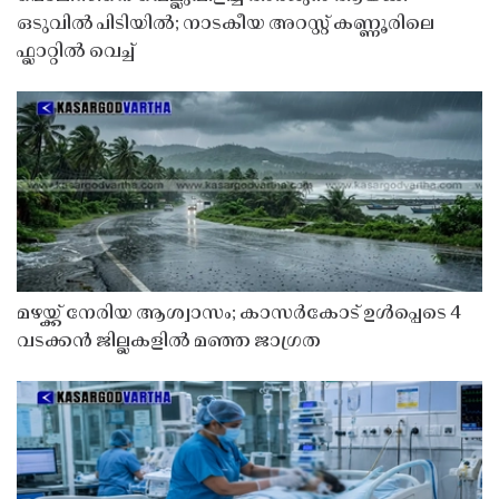
ഒടുവിൽ പിടിയിൽ; നാടകീയ അറസ്റ്റ് കണ്ണൂരിലെ
ഫ്ലാറ്റിൽ വെച്ച്
മഴയ്ക്ക് നേരിയ ആശ്വാസം; കാസർകോട് ഉൾപ്പെടെ 4
വടക്കൻ ജില്ലകളിൽ മഞ്ഞ ജാഗ്രത