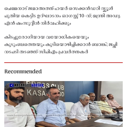
ചെമ്മനാട് ജമാഅത്ത് ഹയർ സെക്കൻഡറി സ്കൂൾ
പുതിയ കെട്ടിട ഉദ്ഘാടനം ഓഗസ്റ്റ് 10-ന്; മന്ത്രി അഡ്വ.
എൻ ഷംസുദ്ദീൻ നിർവഹിക്കും
കിടപ്പുരോഗിയായ വയോധികയെയും
കുടുംബത്തെയും കുടിയൊഴിപ്പിക്കാൻ ബാങ്ക്; ജപ്തി
നടപടി തടഞ്ഞ് സിപിഎം പ്രവർത്തകർ
Recommended