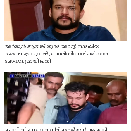
അർജുൻ ആയങ്കിയുടെ അറസ്റ്റ് നാടകീയ
രംഗങ്ങളൊടുവിൽ, പൊലീസിനോട് പരിഹാസ
ചോദ്യവുമായി പ്രതി
പൊലീസിനെ വെല്ലുവിളിച്ച അർജുൻ ആയങ്കി