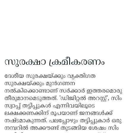
സുരക്ഷാ ക്രമീകരണം
ദേശീയ സുരക്ഷയ്ക്കും വ്യക്തിഗത
സുരക്ഷയ്ക്കും മുൻഗണന
നൽകിക്കൊണ്ടാണ് സർക്കാർ ഇത്തരമൊരു
തീരുമാനമെടുത്തത്. 'ഡിജിറ്റൽ അറസ്റ്റ്', സിം
സ്വാപ്പ് തട്ടിപ്പുകൾ എന്നിവയിലൂടെ
ലക്ഷക്കണക്കിന് രൂപയാണ് ജനങ്ങൾക്ക്
നഷ്ടമാകുന്നത്. പലപ്പോഴും തട്ടിപ്പുകാർ ഒരു
നമ്പറിൽ അക്കൗണ്ട് തുടങ്ങിയ ശേഷം സിം