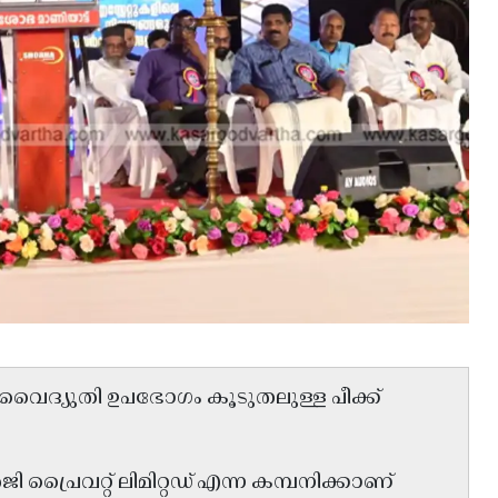
 വൈദ്യുതി ഉപഭോഗം കൂടുതലുള്ള പീക്ക്
്രൈവറ്റ് ലിമിറ്റഡ് എന്ന കമ്പനിക്കാണ്