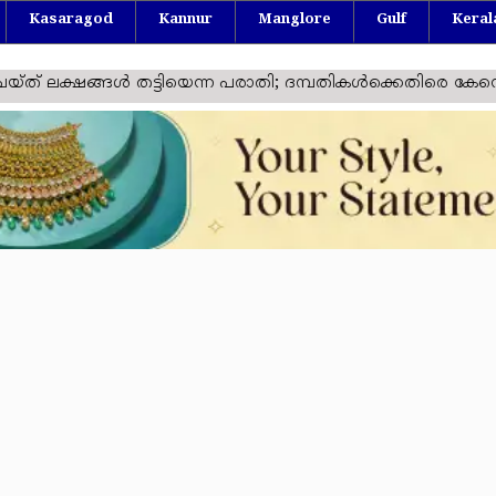
Kasaragod
Kannur
Manglore
Gulf
Keral