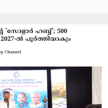
 'സോളാർ ഹബ്ബ്'; 500
, 2027-ൽ പൂർത്തിയാകും
p Channel