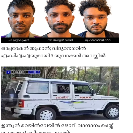
ഓപ്പറേഷൻ തൂഫാൻ; വിദ്യാനഗറിൽ
എംഡിഎംഎയുമായി 3 യുവാക്കൾ അറസ്റ്റിൽ
ഇന്ത്യൻ റെയിൽവേയിൽ ജോലി വാഗ്ദാനം ചെയ്ത്