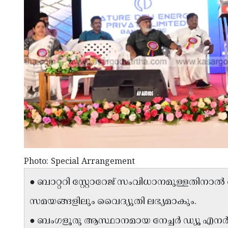
Photo: Special Arrangement
● ബാറ്ററി സ്റ്റോറേജ് സംവിധാനമുള്ളതിനാൽ
സമയങ്ങളിലും വൈദ്യുതി ലഭ്യമാകും.
● ബംഗളൂരു ആസ്ഥാനമായ നേച്ചർ ഡ്യൂ എനർജി പ