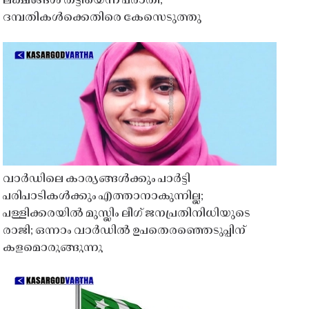
ലക്ഷങ്ങൾ തട്ടിയെന്ന പരാതി;
ദമ്പതികൾക്കെതിരെ കേസെടുത്തു
വാർഡിലെ കാര്യങ്ങൾക്കും പാർട്ടി
പരിപാടികൾക്കും എത്താനാകുന്നില്ല;
പള്ളിക്കരയിൽ മുസ്ലിം ലീഗ് ജനപ്രതിനിധിയുടെ
രാജി; ഒന്നാം വാർഡിൽ ഉപതെരഞ്ഞെടുപ്പിന്
കളമൊരുങ്ങുന്നു