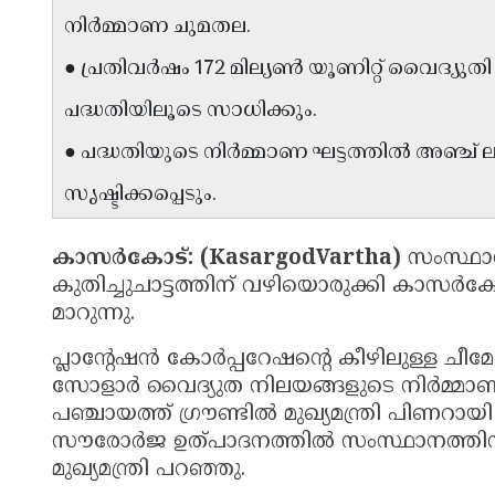
നിർമ്മാണ ചുമതല.
● പ്രതിവർഷം 172 മില്യൺ യൂണിറ്റ് വൈദ്യു
പദ്ധതിയിലൂടെ സാധിക്കും.
● പദ്ധതിയുടെ നിർമ്മാണ ഘട്ടത്തിൽ അഞ്ച
സൃഷ്ടിക്കപ്പെടും.
കാസർകോട്: (KasargodVartha)
സംസ്ഥാ
കുതിച്ചുചാട്ടത്തിന് വഴിയൊരുക്കി കാസർക
മാറുന്നു.
പ്ലാന്റേഷൻ കോർപ്പറേഷന്റെ കീഴിലുള്ള ചീമേ
സോളാർ വൈദ്യുത നിലയങ്ങളുടെ നിർമ്മാണ 
പഞ്ചായത്ത് ഗ്രൗണ്ടിൽ മുഖ്യമന്ത്രി പിണറാ
സൗരോർജ ഉത്പാദനത്തിൽ സംസ്ഥാനത്തി
മുഖ്യമന്ത്രി പറഞ്ഞു.