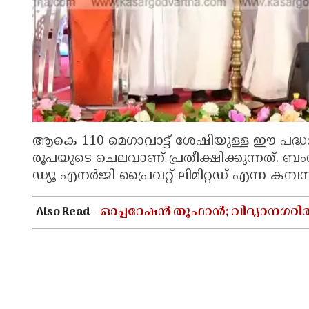
ആകെ 110 മെഗാവാട്ട് ശേഷിയുള്ള ഈ പദ
രൂപയുടെ ചെലവാണ് പ്രതീക്ഷിക്കുന്നത്. ബം
ഡ്യൂ എനർജി പ്രൈവറ്റ് ലിമിറ്റഡ് എന്ന കമ
Also Read -
ഓപ്പറേഷൻ തൂഫാൻ; വിദ്യാനഗറി