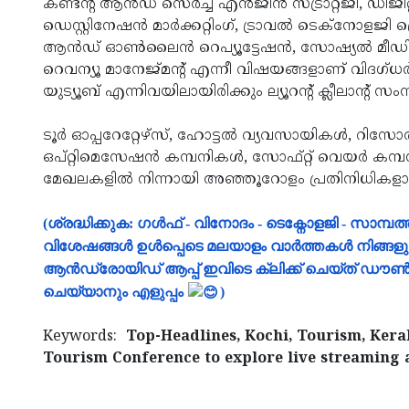
കണ്ടന്റ് ആന്‍ഡ് സെര്‍ച്ച് എന്‍ജിന്‍ സ്ട്രാറ്റജി, ഡിജ
ഡെസ്റ്റിനേഷന്‍ മാര്‍ക്കറ്റിംഗ്, ട്രാവല്‍ ടെക്‌നോളജി ട്
ആന്‍ഡ് ഓണ്‍ലൈന്‍ റെപ്യൂട്ടേഷന്‍, സോഷ്യല്‍ മീ
റെവന്യൂ മാനേജ്മന്റ് എന്നീ വിഷയങ്ങളാണ് വിദഗ്ധര
യുട്യൂബ് എന്നിവയിലായിരിക്കും ല്യൂറന്റ് ക്ലീലാന്റ് സം
ടൂര്‍ ഓപ്പറേറ്റേഴ്‌സ്, ഹോട്ടല്‍ വ്യവസായികള്‍, റിസോര്‍
ഒപ്റ്റിമെസേഷന്‍ കമ്പനികള്‍, സോഫ്റ്റ് വെയര്‍ കമ്പനി
മേഖലകളില്‍ നിന്നായി അഞ്ഞൂറോളം പ്രതിനിധികളാണ് 
(ശ്രദ്ധിക്കുക: ഗൾഫ് - വിനോദം - ടെക്നോളജി - സാമ
വിശേഷങ്ങൾ ഉൾപ്പെടെ മലയാളം വാർത്തകൾ നിങ്ങ
ആൻഡ്രോയിഡ് ആപ്പ് ഇവിടെ ക്ലിക്ക് ചെയ്ത് ഡ
ചെയ്യാനും എളുപ്പം
)
Keywords:
Top-Headlines, Kochi, Tourism, Kera
Tourism Conference to explore live streaming 