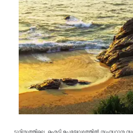
ടൂറിസത്തിലെ ഐടി ഉപയോഗത്തില്‍ സംസ്ഥാന സര്‍ക