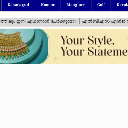
Kasaragod
Kannur
Manglore
Gulf
Keral