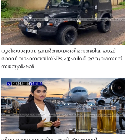
ദുരിതാശ്വാസ പ്രവർത്തനത്തിനെത്തിയ ഓഫ്
റോഡ് വാഹനത്തിന് പിഴ; എംവിഡി ഉദ്യോഗസ്ഥന്
സസ്പെൻഷൻ