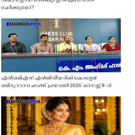
വിമാന ഇന്ധനത്തിലും ഇനി എഥനോൾ
ചേർക്കുമോ?
എൽബിഎസ് എൻജിനീയറിങ് കോളേജ്
ബിരുദദാന ചടങ്ങ് 'പ്രയാൺ 2026' ഓഗസ്റ്റ് 8-ന്