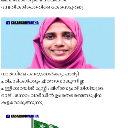
ലക്ഷങ്ങൾ തട്ടിയെന്ന പരാതി;
ദമ്പതികൾക്കെതിരെ കേസെടുത്തു
വാർഡിലെ കാര്യങ്ങൾക്കും പാർട്ടി
പരിപാടികൾക്കും എത്താനാകുന്നില്ല;
പള്ളിക്കരയിൽ മുസ്ലിം ലീഗ് ജനപ്രതിനിധിയുടെ
രാജി; ഒന്നാം വാർഡിൽ ഉപതെരഞ്ഞെടുപ്പിന്
കളമൊരുങ്ങുന്നു