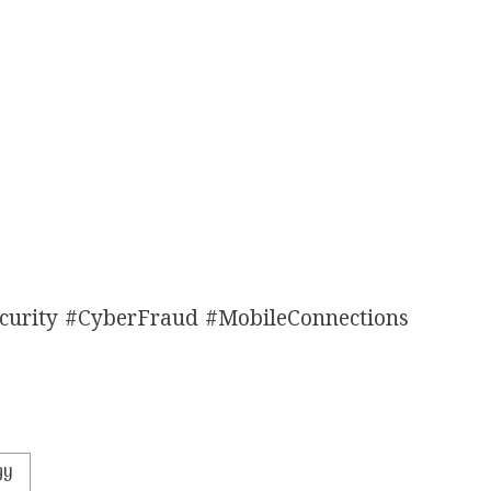
urity #CyberFraud #MobileConnections
gy