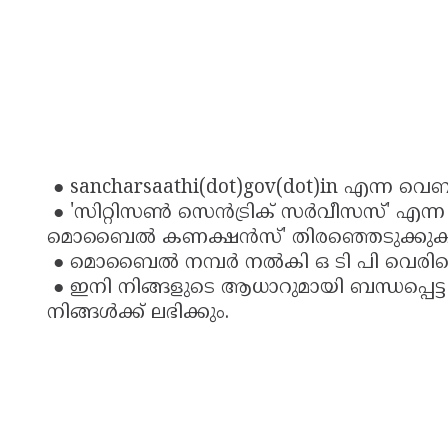
● sancharsaathi(dot)gov(dot)in എന്ന വെബ
● 'സിറ്റിസൺ സെൻട്രിക് സർവീസസ്' എന്ന 
മൊബൈൽ കണക്ഷൻസ്' തിരഞ്ഞെടുക്കുക
● മൊബൈൽ നമ്പർ നൽകി ഒ ടി പി വെരിഫ
● ഇനി നിങ്ങളുടെ ആധാറുമായി ബന്ധപ്പെട്
നിങ്ങൾക്ക് ലഭിക്കും.