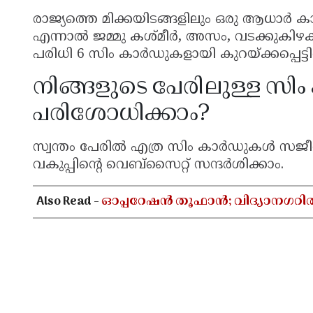
രാജ്യത്തെ മിക്കയിടങ്ങളിലും ഒരു ആധാർ
എന്നാൽ ജമ്മു കശ്മീർ, അസം, വടക്കുകി
പരിധി 6 സിം കാർഡുകളായി കുറയ്ക്കപ്പെട്ടിരി
നിങ്ങളുടെ പേരിലുള്ള 
പരിശോധിക്കാം?
സ്വന്തം പേരിൽ എത്ര സിം കാർഡുകൾ സജ
വകുപ്പിന്റെ വെബ്സൈറ്റ് സന്ദർശിക്കാം.
Also Read -
ഓപ്പറേഷൻ തൂഫാൻ; വിദ്യാനഗറി