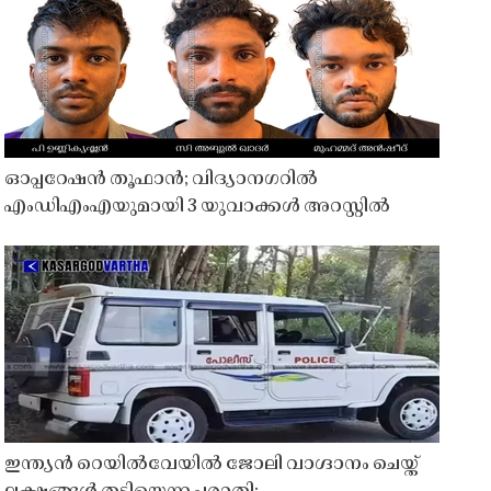
ഓപ്പറേഷൻ തൂഫാൻ; വിദ്യാനഗറിൽ
എംഡിഎംഎയുമായി 3 യുവാക്കൾ അറസ്റ്റിൽ
ഇന്ത്യൻ റെയിൽവേയിൽ ജോലി വാഗ്ദാനം ചെയ്ത്