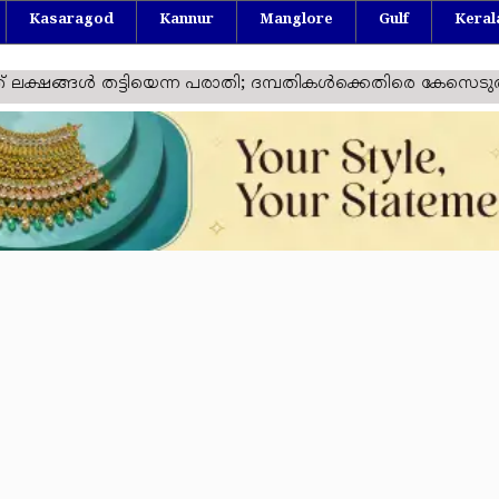
Kasaragod
Kannur
Manglore
Gulf
Keral