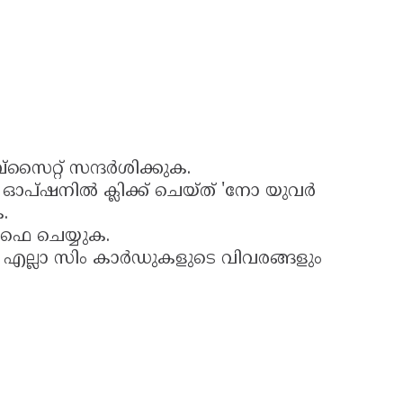
്സൈറ്റ് സന്ദർശിക്കുക.
ഓപ്ഷനിൽ ക്ലിക്ക് ചെയ്ത് 'നോ യുവർ
.
ൈ ചെയ്യുക.
ട എല്ലാ സിം കാർഡുകളുടെ വിവരങ്ങളും