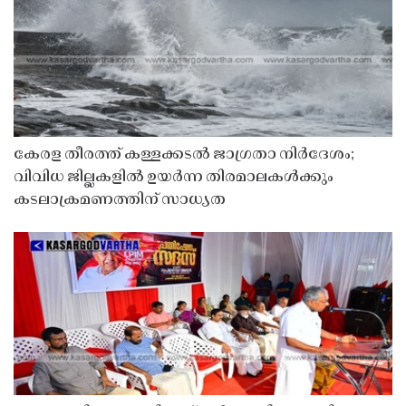
കേരള തീരത്ത് കള്ളക്കടൽ ജാഗ്രതാ നിർദേശം;
വിവിധ ജില്ലകളിൽ ഉയർന്ന തിരമാലകൾക്കും
കടലാക്രമണത്തിന് സാധ്യത