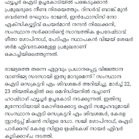
Election
ഫ്യൂച്ചര്‍ ഐടി ഉച്ചകോടിയില്‍ പങ്കെടുക്കാന്‍
Maha
പ്രമുഖരുടെ നീണ്ട നിരയെത്തും. റിസര്‍വ് ബാങ്ക് മുന്‍
Shivarathri
International
ഗവര്‍ണര്‍ രഘുറാം രാജന്‍, ഇന്‍ഫോസിസ് നോ
Women's
എക്‌സിക്യൂട്ടിവ് ചെയര്‍മാന്‍ നന്ദന്‍ നിലേക്കനി,
Anti-
സംസ്ഥാന സര്‍ക്കാരിന്റെ സാമ്പത്തിക ഉപദേഷ്ടാവ്
Day
Drug
Attukal
ഗീതാ ഗോപിനാഥ്, പേടിഎം സ്ഥാപകന്‍ വിജയ് ശേഖര്‍
Campaign
Pongala
ശര്‍മ എിവരടക്കമുള്ള പ്രമുഖരാണ്
Holi
കൊച്ചിയിലെത്തുന്നത്.
2025
2025
IPL
2025
രാജ്യത്തെ തന്നെ ഏറ്റവും പ്രധാനപ്പെട്ട വിജ്ഞാന
Eid
വാണിജ്യ സദസായി ഇതു മാറുമെന്ന്് സംസ്ഥാന
Al-
Waqf
ഐടി സെക്രട്ടറി എം ശിവശങ്കര്‍ അറിയിച്ചു. മാര്‍ച്ച് 22,
Fitr
Bill
23 തിയതികളില്‍ ലെ മെറിഡിയനില്‍ വച്ചാണ്
Vishu
ഹാഷ്ടാഗ് ഫ്യൂച്ചര്‍ ഉച്ചകോടി നടക്കുന്നത്. ഇതിനു
2025
Controversy
Festival
Good
മുന്നോടിയായി കോഴിക്കോെട്ട ഐടി സമൂഹവുമായി
2025
Friday
സംസ്ഥാന ഐടി സെക്രട്ടറി എം ശിവശങ്കര്‍, കേരള
Easter
സ്റ്റാര്‍ട്ടപ്പ് മിഷന്‍ സിഇഒ ഡോ. സജി ഗോപിനാഥ്, ഐടി
Observance
Sunday
By-
പാര്‍ക്കസ് കേരള സിഇഒ ഋഷികേശ് നായര്‍ എിവര്‍
2025
2025
Election
കൂടിക്കാഴ്ച നടത്തി.
Bihar