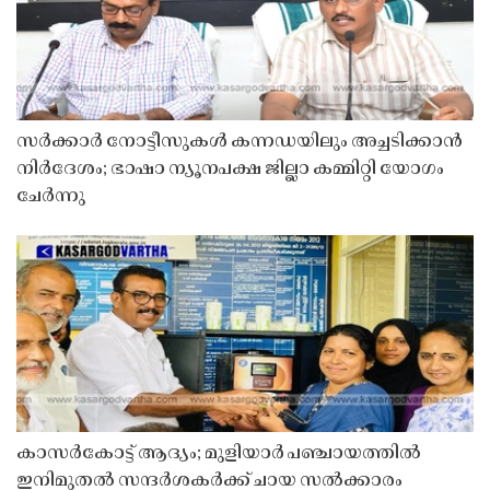
സർക്കാർ നോട്ടീസുകൾ കന്നഡയിലും അച്ചടിക്കാൻ
നിർദേശം; ഭാഷാ ന്യൂനപക്ഷ ജില്ലാ കമ്മിറ്റി യോഗം
ചേർന്നു
കാസർകോട്ട് ആദ്യം; മുളിയാർ പഞ്ചായത്തിൽ
ഇനിമുതൽ സന്ദർശകർക്ക് ചായ സൽക്കാരം