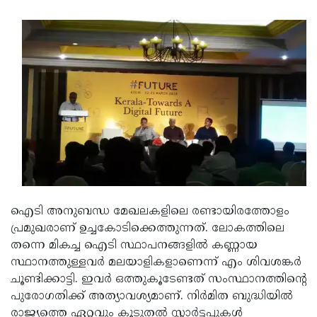
Updates
Assembly
Kerala
Polls
Local
Look
Body
Back
Election
2025
ഐടി അനുബന്ധ മേഖലകളിലെ രണ്ടായിരത്തോളം
പ്രമുഖരാണ് ഉച്ചകോടിക്കെത്തുന്നത്. ലോകത്തിലെ
തന്നെ മികച്ച ഐടി സ്ഥാപനങ്ങളില്‍ കണ്ണായ
സ്ഥാനത്തുള്ളവര്‍ മലയാളികളാണെന്ന് എം ശിവശങ്കര്‍
ചൂണ്ടിക്കാട്ടി. ഇവര്‍ ഒത്തുകൂടേണ്ടത് സംസ്ഥാനത്തിന്റെ
പുരോഗതിക്ക് അത്യാവശ്യമാണ്. നിര്‍മിത ബുദ്ധിയില്‍
രാജ്യത്തെ ഏറ്റവും കൂടുതല്‍ സ്റ്റാര്‍ട്ടപ്പുകള്‍