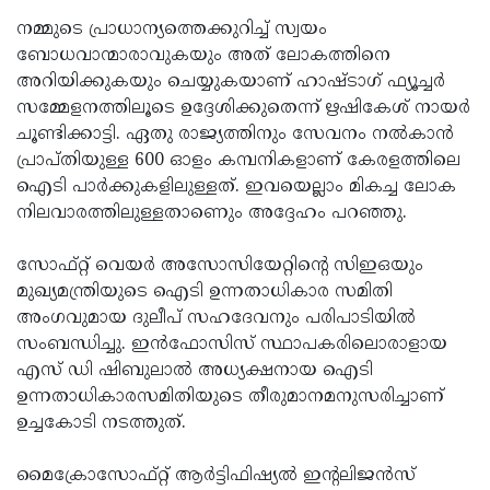
നമ്മുടെ പ്രാധാന്യത്തെക്കുറിച്ച് സ്വയം
ബോധവാന്മാരാവുകയും അത് ലോകത്തിനെ
അറിയിക്കുകയും ചെയ്യുകയാണ് ഹാഷ്ടാഗ് ഫ്യൂച്ചര്‍
സമ്മേളനത്തിലൂടെ ഉദ്ദേശിക്കുതെന്ന് ഋഷികേശ് നായര്‍
ചൂണ്ടിക്കാട്ടി. ഏതു രാജ്യത്തിനും സേവനം നല്‍കാന്‍
പ്രാപ്തിയുള്ള 600 ഓളം കമ്പനികളാണ് കേരളത്തിലെ
ഐടി പാര്‍ക്കുകളിലുള്ളത്. ഇവയെല്ലാം മികച്ച ലോക
നിലവാരത്തിലുള്ളതാണെും അദ്ദേഹം പറഞ്ഞു.
സോഫ്റ്റ് വെയര്‍ അസോസിയേറ്റിന്റെ സിഇഒയും
മുഖ്യമന്ത്രിയുടെ ഐടി ഉന്നതാധികാര സമിതി
അംഗവുമായ ദുലീപ് സഹദേവനും പരിപാടിയില്‍
സംബന്ധിച്ചു. ഇന്‍ഫോസിസ് സ്ഥാപകരിലൊരാളായ
എസ് ഡി ഷിബുലാല്‍ അധ്യക്ഷനായ ഐടി
ഉന്നതാധികാരസമിതിയുടെ തീരുമാനമനുസരിച്ചാണ്
ഉച്ചകോടി നടത്തുത്.
മൈക്രോസോഫ്റ്റ് ആര്‍ട്ടിഫിഷ്യല്‍ ഇന്റലിജന്‍സ്