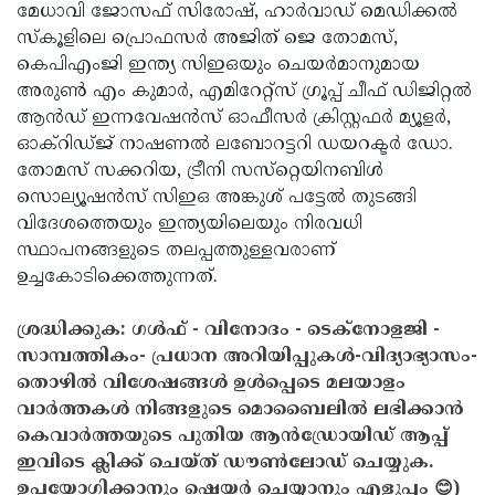
മേധാവി ജോസഫ് സിരോഷ്, ഹാര്‍വാഡ് മെഡിക്കല്‍
സ്‌കൂളിലെ പ്രൊഫസര്‍ അജിത് ജെ തോമസ്,
കെപിഎംജി ഇന്ത്യ സിഇഒയും ചെയര്‍മാനുമായ
അരുണ്‍ എം കുമാര്‍, എമിറേറ്റ്‌സ് ഗ്രൂപ്പ് ചീഫ് ഡിജിറ്റല്‍
ആന്‍ഡ് ഇന്നവേഷന്‍സ് ഓഫീസര്‍ ക്രിസ്റ്റഫര്‍ മ്യൂളര്‍,
ഓക്‌റിഡ്ജ് നാഷണല്‍ ലബോറട്ടറി ഡയറക്ടര്‍ ഡോ.
തോമസ് സക്കറിയ, ട്രീനി സസ്‌റ്റെയിനബിള്‍
സൊല്യൂഷന്‍സ് സിഇഒ അങ്കുശ് പട്ടേല്‍ തുടങ്ങി
വിദേശത്തെയും ഇന്ത്യയിലെയും നിരവധി
സ്ഥാപനങ്ങളുടെ തലപ്പത്തുള്ളവരാണ്
ഉച്ചകോടിക്കെത്തുന്നത്.
ശ്രദ്ധിക്കുക: ഗൾഫ് - വിനോദം - ടെക്നോളജി -
സാമ്പത്തികം- പ്രധാന അറിയിപ്പുകൾ-വിദ്യാഭ്യാസം-
തൊഴിൽ വിശേഷങ്ങൾ ഉൾപ്പെടെ മലയാളം
വാർത്തകൾ നിങ്ങളുടെ മൊബൈലിൽ ലഭിക്കാൻ
കെവാർത്തയുടെ പുതിയ ആൻഡ്രോയിഡ് ആപ്പ്
ഇവിടെ ക്ലിക്ക് ചെയ്ത് ഡൗൺലോഡ് ചെയ്യുക.
ഉപയോഗിക്കാനും ഷെയർ ചെയ്യാനും എളുപ്പം 😊)