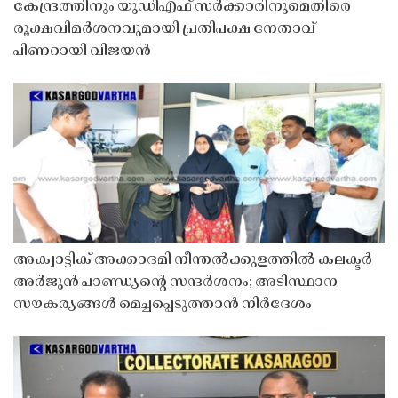
കേന്ദ്രത്തിനും യുഡിഎഫ് സർക്കാരിനുമെതിരെ
രൂക്ഷവിമർശനവുമായി പ്രതിപക്ഷ നേതാവ്
പിണറായി വിജയൻ
അക്വാട്ടിക് അക്കാദമി നീന്തൽക്കുളത്തിൽ കലക്ടർ
അർജുൻ പാണ്ഡ്യൻ്റെ സന്ദർശനം; അടിസ്ഥാന
സൗകര്യങ്ങൾ മെച്ചപ്പെടുത്താൻ നിർദേശം