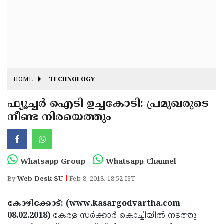
Fitr
May
Day
Eid
Al
Independence
Ad'ha
Day
Onam
HOME
TECHNOLOGY
J&K
State
ഫ്യൂച്ചര്‍ ഐടി ഉച്ചകോടി: പ്രമുഖരുടെ
Haryana
നീണ്ട നിരയെത്തും
Assembly
State
Diwali
Elections
Assembly
Christmas
Elections
New-
Whatsapp Group
Whatsapp Channel
Year
Republic
By
Web Desk SU
Feb 8, 2018, 18:52 IST
Day
Budget
കോഴിക്കോട്: (www.kasargodvartha.com
Delhi
08.02.2018)
കേരള സര്‍ക്കാര്‍ കൊച്ചിയില്‍ നടത്തു