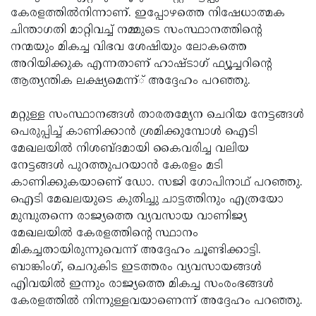
കേരളത്തില്‍നിന്നാണ്. ഇപ്പോഴത്തെ നിഷേധാത്മക
ചിന്താഗതി മാറ്റിവച്ച് നമ്മുടെ സംസ്ഥാനത്തിന്റെ
നന്മയും മികച്ച വിഭവ ശേഷിയും ലോകത്തെ
അറിയിക്കുക എന്നതാണ് ഹാഷ്ടാഗ് ഫ്യൂച്ചറിന്റെ
ആത്യന്തിക ലക്ഷ്യമെന്ന്് അദ്ദേഹം പറഞ്ഞു.
മറ്റുള്ള സംസ്ഥാനങ്ങള്‍ താരതമ്യേന ചെറിയ നേട്ടങ്ങള്‍
പെരുപ്പിച്ച് കാണിക്കാന്‍ ശ്രമിക്കുമ്പോള്‍ ഐടി
മേഖലയില്‍ നിശബ്ദമായി കൈവരിച്ച വലിയ
നേട്ടങ്ങള്‍ പുറത്തുപറയാന്‍ കേരളം മടി
കാണിക്കുകയാണെ് ഡോ. സജി ഗോപിനാഥ് പറഞ്ഞു.
ഐടി മേഖലയുടെ കുതിച്ചു ചാട്ടത്തിനും എത്രയോ
മുമ്പുതന്നെ രാജ്യത്തെ വ്യവസായ വാണിജ്യ
മേഖലയില്‍ കേരളത്തിന്റെ സ്ഥാനം
മികച്ചതായിരുന്നുവെന്ന് അദ്ദേഹം ചൂണ്ടിക്കാട്ടി.
ബാങ്കിംഗ്, ചെറുകിട ഇടത്തരം വ്യവസായങ്ങള്‍
എിവയില്‍ ഇന്നും രാജ്യത്തെ മികച്ച സംരംഭങ്ങള്‍
കേരളത്തില്‍ നിന്നുള്ളവയാണെന്ന് അദ്ദേഹം പറഞ്ഞു.