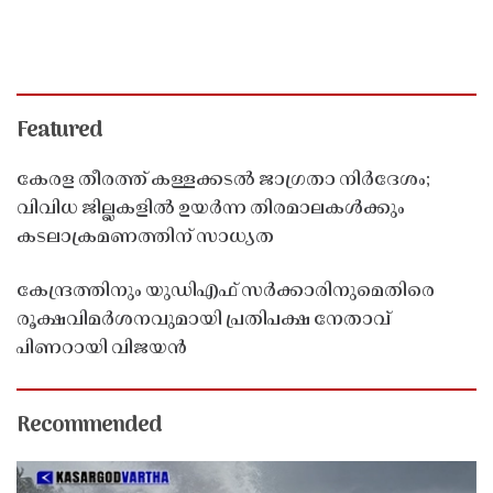
Featured
കേരള തീരത്ത് കള്ളക്കടൽ ജാഗ്രതാ നിർദേശം;
വിവിധ ജില്ലകളിൽ ഉയർന്ന തിരമാലകൾക്കും
കടലാക്രമണത്തിന് സാധ്യത
കേന്ദ്രത്തിനും യുഡിഎഫ് സർക്കാരിനുമെതിരെ
രൂക്ഷവിമർശനവുമായി പ്രതിപക്ഷ നേതാവ്
പിണറായി വിജയൻ
Recommended