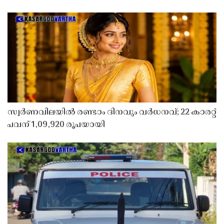
സ്വർണവിലയിൽ രണ്ടാം ദിനവും വർധനവ്; 22 കാരറ്റ്
പവന് 1,09,920 രൂപയായി