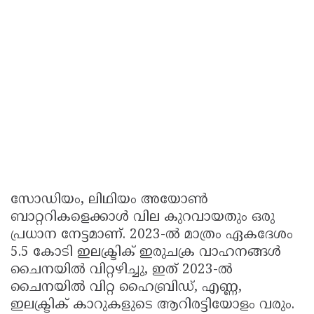
സോഡിയം, ലിഥിയം അയോൺ
ബാറ്ററികളെക്കാൾ വില കുറവായതും ഒരു
പ്രധാന നേട്ടമാണ്. 2023-ൽ മാത്രം ഏകദേശം
5.5 കോടി ഇലക്ട്രിക് ഇരുചക്ര വാഹനങ്ങൾ
ചൈനയിൽ വിറ്റഴിച്ചു, ഇത് 2023-ൽ
ചൈനയിൽ വിറ്റ ഹൈബ്രിഡ്, എണ്ണ,
ഇലക്ട്രിക് കാറുകളുടെ ആറിരട്ടിയോളം വരും.