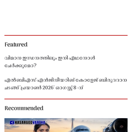
Featured
വിമാന ഇന്ധനത്തിലും ഇനി എഥനോൾ
ചേർക്കുമോ?
എൽബിഎസ് എൻജിനീയറിങ് കോളേജ് ബിരുദദാന
ചടങ്ങ് 'പ്രയാൺ 2026' ഓഗസ്റ്റ് 8-ന്
Recommended