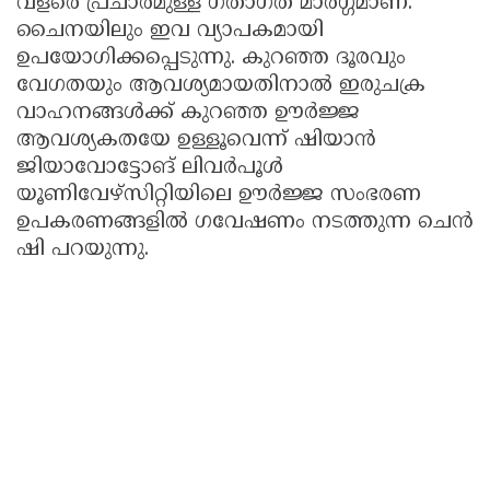
വളരെ പ്രചാരമുള്ള ഗതാഗത മാർഗ്ഗമാണ്.
ചൈനയിലും ഇവ വ്യാപകമായി
ഉപയോഗിക്കപ്പെടുന്നു. കുറഞ്ഞ ദൂരവും
വേഗതയും ആവശ്യമായതിനാൽ ഇരുചക്ര
വാഹനങ്ങൾക്ക് കുറഞ്ഞ ഊർജ്ജ
ആവശ്യകതയേ ഉള്ളൂവെന്ന് ഷിയാൻ
ജിയാവോട്ടോങ് ലിവർപൂൾ
യൂണിവേഴ്സിറ്റിയിലെ ഊർജ്ജ സംഭരണ
ഉപകരണങ്ങളിൽ ഗവേഷണം നടത്തുന്ന ചെൻ
ഷി പറയുന്നു.