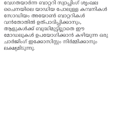
വേഗതയാർന്ന ബാറ്ററി സ്വാപ്പിംഗ് ശൃംഖല
ചൈനയിലെ യാഡിയ പോലുള്ള കമ്പനികൾ
സോഡിയം അയോൺ ബാറ്ററികൾ
വൻതോതിൽ ഉത്പാദിപ്പിക്കാനും,
ആളുകൾക്ക് ബുദ്ധിമുട്ടില്ലാതെ ഈ
മോഡലുകൾ ഉപയോഗിക്കാൻ കഴിയുന്ന ഒരു
ചാർജിംഗ് ഇക്കോസിസ്റ്റം നിർമ്മിക്കാനും
ലക്ഷ്യമിടുന്നു.