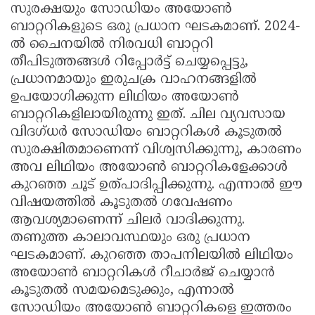
സുരക്ഷയും സോഡിയം അയോൺ
ബാറ്ററികളുടെ ഒരു പ്രധാന ഘടകമാണ്. 2024-
ൽ ചൈനയിൽ നിരവധി ബാറ്ററി
തീപിടുത്തങ്ങൾ റിപ്പോർട്ട് ചെയ്യപ്പെട്ടു,
പ്രധാനമായും ഇരുചക്ര വാഹനങ്ങളിൽ
ഉപയോഗിക്കുന്ന ലിഥിയം അയോൺ
ബാറ്ററികളിലായിരുന്നു ഇത്. ചില വ്യവസായ
വിദഗ്ധർ സോഡിയം ബാറ്ററികൾ കൂടുതൽ
സുരക്ഷിതമാണെന്ന് വിശ്വസിക്കുന്നു, കാരണം
അവ ലിഥിയം അയോൺ ബാറ്ററികളേക്കാൾ
കുറഞ്ഞ ചൂട് ഉത്പാദിപ്പിക്കുന്നു. എന്നാൽ ഈ
വിഷയത്തിൽ കൂടുതൽ ഗവേഷണം
ആവശ്യമാണെന്ന് ചിലർ വാദിക്കുന്നു.
തണുത്ത കാലാവസ്ഥയും ഒരു പ്രധാന
ഘടകമാണ്. കുറഞ്ഞ താപനിലയിൽ ലിഥിയം
അയോൺ ബാറ്ററികൾ റീചാർജ് ചെയ്യാൻ
കൂടുതൽ സമയമെടുക്കും, എന്നാൽ
സോഡിയം അയോൺ ബാറ്ററികളെ ഇത്തരം