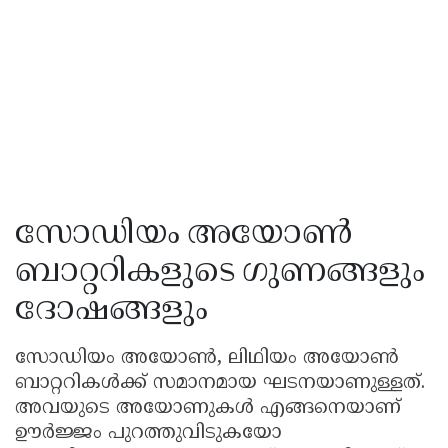
സോഡിയം അയോൺ
ബാറ്ററികളുടെ ഗുണങ്ങളും
ദോഷങ്ങളും
സോഡിയം അയോൺ, ലിഥിയം അയോൺ
ബാറ്ററികൾക്ക് സമാനമായ ഘടനയാണുള്ളത്.
അവയുടെ അയോണുകൾ എങ്ങനെയാണ്
ഊർജ്ജം പുറത്തുവിടുകയോ