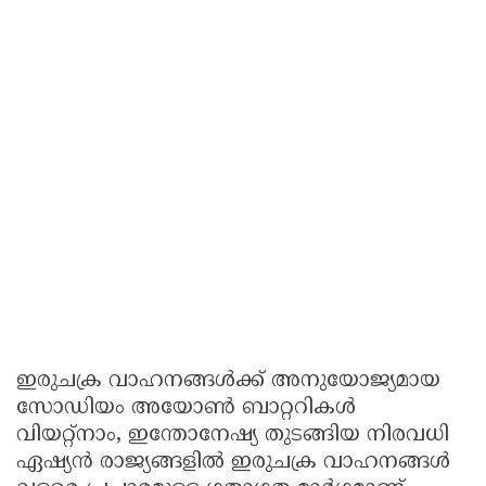
ഇരുചക്ര വാഹനങ്ങൾക്ക് അനുയോജ്യമായ
സോഡിയം അയോൺ ബാറ്ററികൾ
വിയറ്റ്നാം, ഇന്തോനേഷ്യ തുടങ്ങിയ നിരവധി
ഏഷ്യൻ രാജ്യങ്ങളിൽ ഇരുചക്ര വാഹനങ്ങൾ