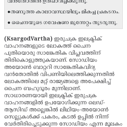
വൻതോതിൽ ഉത്പാദിപ്പിക്കുന്നു.
Updates
Assembly
Kerala
●തണുത്ത കാലാവസ്ഥയിലും മികച്ച പ്രകടനം.
Polls
Local
Look
● ചൈനയുടെ ഗവേഷണ മുന്നേറ്റം തുടരുന്നു.
Body
Back
Election
2025
(KsargodVartha)
ഇരുചക്ര ഇലക്ട്രിക്
വാഹനങ്ങളുടെ ലോകത്ത് ചൈന
പുതിയൊരു സാങ്കേതിക വിപ്ലവത്തിന്
തിരികൊളുത്തുകയാണ്. സോഡിയം
അയോൺ ബാറ്ററി സാങ്കേതികവിദ്യ
വൻതോതിൽ വിപണിയിലെത്തിക്കുന്നതിൽ
ലോകത്തിലെ മറ്റ് രാജ്യങ്ങളെ അപേക്ഷിച്ച്
ചൈന ബഹുദൂരം മുന്നിലാണ്.
സാധാരണയായി ഇലക്ട്രിക് ഇരുചക്ര
വാഹനങ്ങളിൽ ഉപയോഗിക്കുന്ന ലെഡ്-
ആസിഡ് അല്ലെങ്കിൽ ലിഥിയം-അയോൺ
സെല്ലുകൾക്ക് പകരം, കടൽ ഉപ്പിൽ നിന്ന്
വേർതിരിച്ചെടുക്കുന്ന സോഡിയം എന്ന മൂലകം