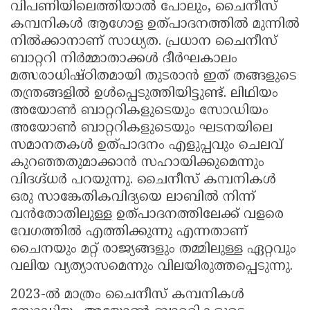
വിപണിയിലെത്തിയാൽ പോലും, ചൈനീസ്
കമ്പനികൾ ആഗോള ഉത്പാദനത്തിൽ മുന്നിൽ
നിൽക്കാനാണ് സാധ്യത. പ്രധാന ചൈനീസ്
ബാറ്ററി നിർമ്മാതാക്കൾ ദീർഘകാലം
മത്സരാധിഷ്ഠിതമായി തുടരാൻ ഇത് തങ്ങളുടെ
തന്ത്രങ്ങളിൽ ഉൾപ്പെടുത്തിയിട്ടുണ്ട്. ലിഥിയം
അയോൺ ബാറ്ററികളുടെയും സോഡിയം
അയോൺ ബാറ്ററികളുടെയും ഘടനയിലെ
സമാനതകൾ ഉത്പാദനം എളുപ്പവും ചെലവ്
കുറഞ്ഞതുമാക്കാൻ സഹായിക്കുമെന്നും
വിദഗ്ദ്ധർ പറയുന്നു. ചൈനീസ് കമ്പനികൾ
ഒരു സാങ്കേതികവിദ്യയെ ലാബിൽ നിന്ന്
വൻതോതിലുള്ള ഉത്പാദനത്തിലേക്ക് വളരെ
വേഗത്തിൽ എത്തിക്കുന്നു എന്നതാണ്
ചൈനയും മറ്റ് രാജ്യങ്ങളും തമ്മിലുള്ള ഏറ്റവും
വലിയ വ്യത്യാസമെന്നും വിലയിരുത്തപ്പെടുന്നു.
2023-ൽ മാത്രം ചൈനീസ് കമ്പനികൾ