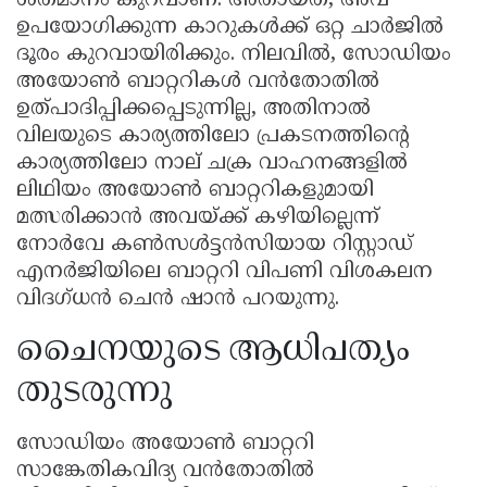
ശതമാനം കുറവാണ്. അതായത്, അവ
ഉപയോഗിക്കുന്ന കാറുകൾക്ക് ഒറ്റ ചാർജിൽ
ദൂരം കുറവായിരിക്കും. നിലവിൽ, സോഡിയം
അയോൺ ബാറ്ററികൾ വൻതോതിൽ
ഉത്പാദിപ്പിക്കപ്പെടുന്നില്ല, അതിനാൽ
വിലയുടെ കാര്യത്തിലോ പ്രകടനത്തിന്റെ
കാര്യത്തിലോ നാല് ചക്ര വാഹനങ്ങളിൽ
ലിഥിയം അയോൺ ബാറ്ററികളുമായി
മത്സരിക്കാൻ അവയ്ക്ക് കഴിയില്ലെന്ന്
നോർവേ കൺസൾട്ടൻസിയായ റിസ്റ്റാഡ്
എനർജിയിലെ ബാറ്ററി വിപണി വിശകലന
വിദഗ്ധൻ ചെൻ ഷാൻ പറയുന്നു.
ചൈനയുടെ ആധിപത്യം
തുടരുന്നു
സോഡിയം അയോൺ ബാറ്ററി
സാങ്കേതികവിദ്യ വൻതോതിൽ