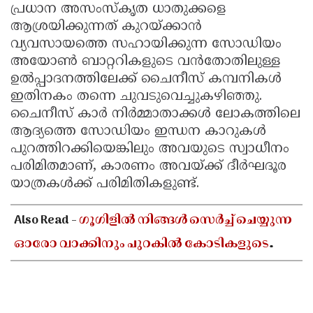
പ്രധാന അസംസ്കൃത ധാതുക്കളെ
ആശ്രയിക്കുന്നത് കുറയ്ക്കാൻ
വ്യവസായത്തെ സഹായിക്കുന്ന സോഡിയം
അയോൺ ബാറ്ററികളുടെ വൻതോതിലുള്ള
ഉൽപ്പാദനത്തിലേക്ക് ചൈനീസ് കമ്പനികൾ
ഇതിനകം തന്നെ ചുവടുവെച്ചുകഴിഞ്ഞു.
ചൈനീസ് കാർ നിർമ്മാതാക്കൾ ലോകത്തിലെ
ആദ്യത്തെ സോഡിയം ഇന്ധന കാറുകൾ
പുറത്തിറക്കിയെങ്കിലും അവയുടെ സ്വാധീനം
പരിമിതമാണ്, കാരണം അവയ്ക്ക് ദീർഘദൂര
യാത്രകൾക്ക് പരിമിതികളുണ്ട്.
Also Read -
ഗൂഗിളിൽ നിങ്ങൾ സെർച്ച് ചെയ്യുന്ന
ഓരോ വാക്കിനും പുറകിൽ കോടികളുടെ
ബിസിനസുണ്ട്! ഗൂഗിളിന്റെ യഥാർത്ഥ
വരുമാന മാർഗങ്ങൾ ഇതാ