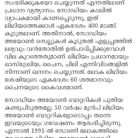
സംഭരിക്കുകയോ ചെയ്യുന്നത് എന്നതിലാണ്
പ്രധാന വ്യത്യാസം. സോഡിയം കടലിൽ
വ്യാപകമായി കാണപ്പെടുന്നു, ഇത്
ലിഥിയത്തെക്കാൾ ഏകദേശം 400 മടങ്ങ്
കൂടുതലാണ്. അതിനാൽ, സോഡിയം
അയോൺ സെല്ലുകൾ കൂടുതൽ എളുപ്പത്തിൽ
ലഭ്യവും വൻതോതിൽ ഉത്പാദിപ്പിക്കുമ്പോൾ
വില കുറഞ്ഞതുമാണ്. ലിഥിയം പ്രധാനമായും
ഓസ്ട്രേലിയ, ചൈന, ചിലി എന്നിവിടങ്ങളിൽ
നിന്നാണ് ഖനനം ചെയ്യുന്നത്. ലോക ലിഥിയം
ശേഷിയുടെ ഏകദേശം 60 ശതമാനവും
ചൈനയുടെ കൈവശമാണ്.
സോഡിയം അയോൺ ബാറ്ററികൾ പുതിയ
കണ്ടുപിടുത്തമല്ല. 50 വർഷം മുൻപ് ലിഥിയം
അയോൺ ബാറ്ററികളോടൊപ്പം തന്നെ
ഇവയുടെയും ഗവേഷണം ആരംഭിച്ചിരുന്നു.
എന്നാൽ 1991-ൽ സോണി ലോകത്തിലെ