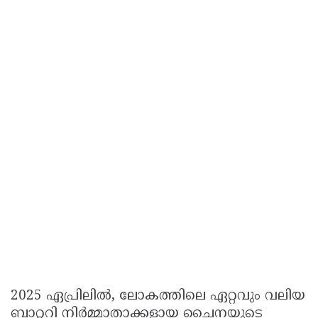
2025 ഏപ്രിലിൽ, ലോകത്തിലെ ഏറ്റവും വലിയ
ബാറ്ററി നിർമ്മാതാക്കളായ ചൈനയുടെ