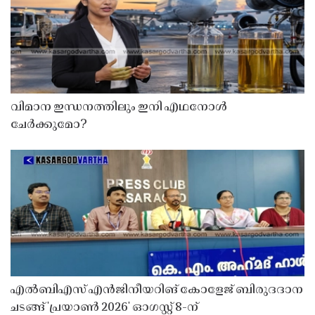
വിമാന ഇന്ധനത്തിലും ഇനി എഥനോൾ
ചേർക്കുമോ?
എൽബിഎസ് എൻജിനീയറിങ് കോളേജ് ബിരുദദാന
ചടങ്ങ് 'പ്രയാൺ 2026' ഓഗസ്റ്റ് 8-ന്