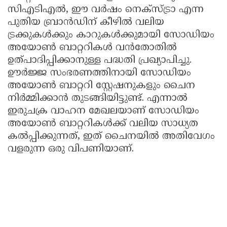
സിഎടിഎൽ, ഈ വർഷം നെക്സ്ട്രാ എന്ന
പുതിയ ബ്രാൻഡിന് കീഴിൽ വലിയ
ട്രക്കുകൾക്കും കാറുകൾക്കുമായി സോഡിയം
അയോൺ ബാറ്ററികൾ വൻതോതിൽ
ഉത്പാദിപ്പിക്കാനുള്ള പദ്ധതി പ്രഖ്യാപിച്ചു.
ഊർജ്ജ സംഭരണത്തിനായി സോഡിയം
അയോൺ ബാറ്ററി സ്റ്റേഷനുകളും ചൈന
നിർമ്മിക്കാൻ തുടങ്ങിയിട്ടുണ്ട്. എന്നാൽ
ഇരുചക്ര വാഹന മേഖലയാണ് സോഡിയം
അയോൺ ബാറ്ററികൾക്ക് വലിയ സാധ്യത
കൽപ്പിക്കുന്നത്, ഇത് ചൈനയിൽ അതിവേഗം
വളരുന്ന ഒരു വിപണിയാണ്.