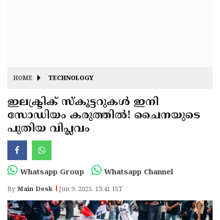
Fitr
May
Day
Eid
Al
Independence
Ad'ha
Day
Onam
HOME
TECHNOLOGY
J&K
State
ഇലക്ട്രിക് സ്കൂട്ടറുകൾ ഇനി
Haryana
സോഡിയം കരുത്തിൽ! ചൈനയുടെ
Assembly
State
Diwali
പുതിയ വിപ്ലവം
Elections
Assembly
Christmas
Elections
New-
Year
Republic
Whatsapp Group
Whatsapp Channel
Day
Budget
By
Main Desk
Jun 9, 2025, 13:41 IST
Delhi