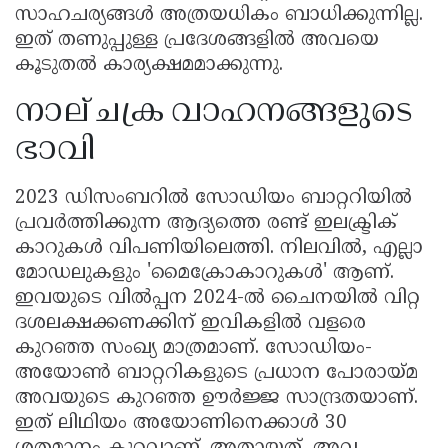
സാഹചര്യങ്ങൾ അത്രയധികം ബാധിക്കുന്നില്ല.
ഇത് തണുപ്പുള്ള പ്രദേശങ്ങളിൽ അവയെ
കൂടുതൽ കാര്യക്ഷമമാക്കുന്നു.
നാല് ചക്ര വാഹനങ്ങളുടെ
ഭാവി
2023 ഡിസംബറിൽ സോഡിയം ബാറ്ററിയിൽ
പ്രവർത്തിക്കുന്ന ആദ്യത്തെ രണ്ട് ഇലക്ട്രിക്
കാറുകൾ വിപണിയിലെത്തി. നിലവിൽ, എല്ലാ
മോഡലുകളും 'മൈക്രോകാറുകൾ' ആണ്.
ഇവയുടെ വിൽപ്പന 2024-ൽ ചൈനയിൽ വിറ്റ
ദശലക്ഷക്കണക്കിന് ഇവികളിൽ വളരെ
കുറഞ്ഞ സംഖ്യ മാത്രമാണ്. സോഡിയം-
അയോൺ ബാറ്ററികളുടെ പ്രധാന പോരായ്മ
അവയുടെ കുറഞ്ഞ ഊർജ്ജ സാന്ദ്രതയാണ്.
ഇത് ലിഥിയം അയോണിനെക്കാൾ 30