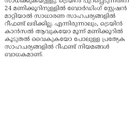
സാധിക്കുകയുള്ളു. ട്രെയിൻ പുറപ്പെടുന്നതിന്
24 മണിക്കൂറിനുള്ളിൽ ബോർഡിംഗ് സ്റ്റേഷൻ
മാറ്റിയാൽ സാധാരണ സാഹചര്യങ്ങളിൽ
റീഫണ്ട് ലഭിക്കില്ല. എന്നിരുന്നാലും, ട്രെയിൻ
കാൻസൽ ആവുകയോ മൂന്ന് മണിക്കൂറിൽ
കൂടുതൽ വൈകുകയോ പോലുള്ള പ്രത്യേക
സാഹചര്യങ്ങളിൽ റീഫണ്ട് നിയമങ്ങൾ
ബാധകമാണ്.