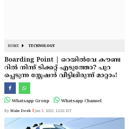
Fitr
May
Day
Eid
Al
Independence
Ad'ha
Day
Onam
HOME
TECHNOLOGY
J&K
State
Boarding Point | റെയിൽവേ കൗണ്ട
Haryana
റിൽ നിന്ന് ടിക്കറ്റ് എടുത്തോ? പുറ
Assembly
State
Diwali
പ്പെടുന്ന സ്റ്റേഷൻ വീട്ടിലിരുന്ന് മാറ്റാം!
Elections
Assembly
Christmas
Elections
New-
Year
Republic
Whatsapp Group
Whatsapp Channel
Day
Budget
By
Main Desk
Jan 3, 2025, 12:02 IST
Delhi