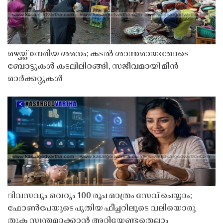
മഴയ്ക്ക് നേരിയ ശമനം; കടൽ ശാന്തമായതോടെ
ബോട്ടുകൾ കടലിലിറങ്ങി, സജീവമായി മീൻ
മാർക്കറ്റുകൾ
ദിവസവും വെറും 100 രൂപ മാത്രം സേവ് ചെയ്യാം;
ഫോൺപേയുടെ പുതിയ ഫീച്ചറിലൂടെ വലിയൊരു
തുക സ്വന്തമാക്കാൻ അറിയേണ്ടതെല്ലാം