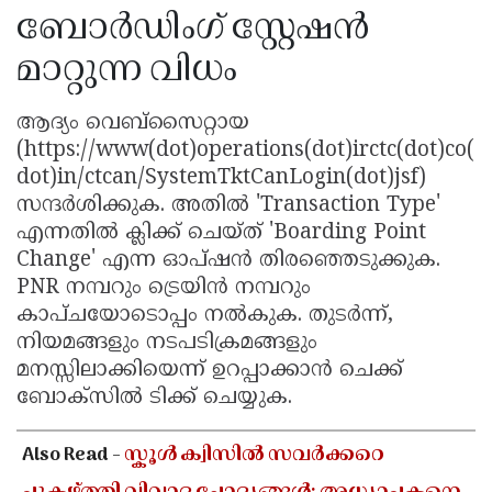
ബോർഡിംഗ് സ്റ്റേഷൻ
മാറ്റുന്ന വിധം
ആദ്യം വെബ്സൈറ്റായ
(https://www(dot)operations(dot)irctc(dot)co(
dot)in/ctcan/SystemTktCanLogin(dot)jsf)
സന്ദർശിക്കുക. അതിൽ 'Transaction Type'
എന്നതിൽ ക്ലിക്ക് ചെയ്ത് 'Boarding Point
Change' എന്ന ഓപ്ഷൻ തിരഞ്ഞെടുക്കുക.
PNR നമ്പറും ട്രെയിൻ നമ്പറും
കാപ്ചയോടൊപ്പം നൽകുക. തുടർന്ന്,
നിയമങ്ങളും നടപടിക്രമങ്ങളും
മനസ്സിലാക്കിയെന്ന് ഉറപ്പാക്കാൻ ചെക്ക്
ബോക്സിൽ ടിക്ക് ചെയ്യുക.
Also Read -
സ്കൂൾ ക്വിസിൽ സവർക്കറെ