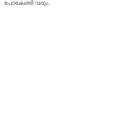
പോകേണ്ടി വരും.