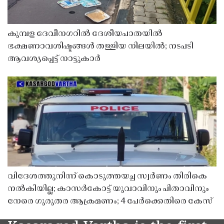
കുമ്പള ദേവീനഗറിൽ ദേശീയപാതയിൽ
ഭക്ഷണാവശിഷ്ടങ്ങൾ തള്ളിയ നിലയിൽ; നടപടി
ആവശ്യപ്പെട്ട് നാട്ടുകാർ
വിദേശത്തുനിന്ന് കൊടുത്തയച്ച സ്വർണം തിരികെ
നൽകിയില്ല; കാസർകോട്ട് യുവാവിനും പിതാവിനും
നേരെ ഗുരുതര ആക്രമണം; 4 പേർക്കെതിരെ കേസ്