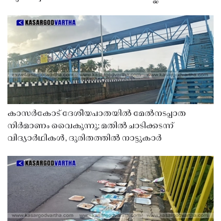
കാസർകോട് ദേശീയപാതയിൽ മേൽനടപ്പാത
നിർമാണം വൈകുന്നു; മതിൽ ചാടിക്കടന്ന്
വിദ്യാർഥികൾ, ദുരിതത്തിൽ നാട്ടുകാർ