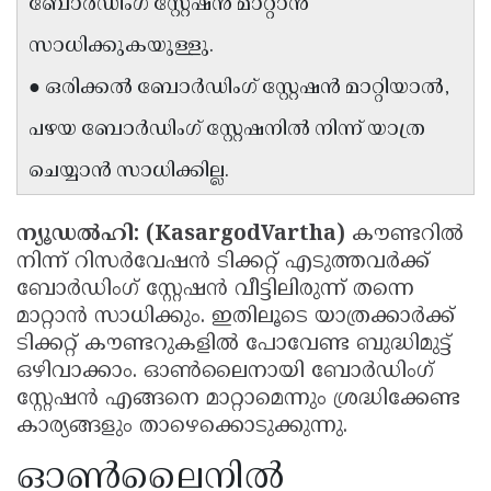
ബോർഡിംഗ് സ്റ്റേഷൻ മാറ്റാൻ
Updates
Assembly
Kerala
സാധിക്കുകയുള്ളു.
Polls
Local
Look
● ഒരിക്കൽ ബോർഡിംഗ് സ്റ്റേഷൻ മാറ്റിയാൽ,
Body
Back
പഴയ ബോർഡിംഗ് സ്റ്റേഷനിൽ നിന്ന് യാത്ര
Election
2025
ചെയ്യാൻ സാധിക്കില്ല.
ന്യൂഡൽഹി: (KasargodVartha)
കൗണ്ടറിൽ
നിന്ന് റിസർവേഷൻ ടിക്കറ്റ് എടുത്തവർക്ക്
ബോർഡിംഗ് സ്റ്റേഷൻ വീട്ടിലിരുന്ന് തന്നെ
മാറ്റാൻ സാധിക്കും. ഇതിലൂടെ യാത്രക്കാർക്ക്
ടിക്കറ്റ് കൗണ്ടറുകളിൽ പോവേണ്ട ബുദ്ധിമുട്ട്
ഒഴിവാക്കാം. ഓൺലൈനായി ബോർഡിംഗ്
സ്റ്റേഷൻ എങ്ങനെ മാറ്റാമെന്നും ശ്രദ്ധിക്കേണ്ട
കാര്യങ്ങളും താഴെക്കൊടുക്കുന്നു.
ഓൺലൈനിൽ