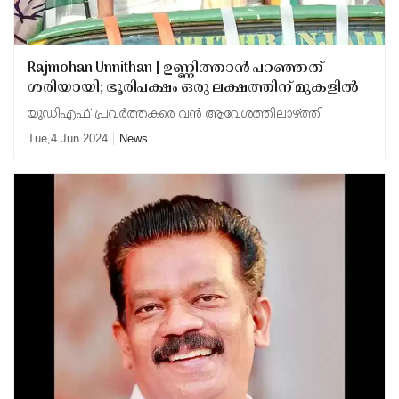
Rajmohan Unnithan | ഉണ്ണിത്താൻ പറഞ്ഞത്
ശരിയായി; ഭൂരിപക്ഷം ഒരു ലക്ഷത്തിന് മുകളിൽ
യുഡിഎഫ് പ്രവർത്തകരെ വൻ ആവേശത്തിലാഴ്ത്തി
Tue,4 Jun 2024
News