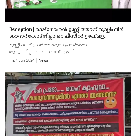
Reception | രാജ്‌മോഹൻ ഉണ്ണിത്താന് മുസ്ലിം ലീഗ്
കാസർകോട് ജില്ലാ ഓഫീസിൽ ഊഷ്‌മള
സ്വീകരണം
മുസ്ലിം ലീഗ് പ്രവർത്തകരുടെ പ്രവർത്തനം
തുല്യതയില്ലാത്തതാണെന്ന് എം പി
Fri,7 Jun 2024
News