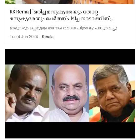
KK Rema | 'മരിച്ച മനുഷ്യരേയും തോറ്റ
മനുഷ്യരേയും ചേര്‍ത്ത് പിടിച്ച നാടാണിത്';
വടകരയില്‍നിന്ന് ചിരി മായാതെ മടങ്ങൂ
ഇരുവരും ഒപ്പമുള്ള മനോഹരമായ ചിത്രവും പങ്കുവെച്ചു
ടീചറേയെന്ന് സ്‌നേഹ കുറിപ്പുമായി കെകെ രമ
Tue,4 Jun 2024
Kerala