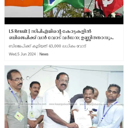
LS Result | സിപിഎമിന്റെ കോട്ടകളിൽ
ബിജെപിക്ക് വൻ വോട് വർധന; ഉണ്ണിത്താനും
കടന്നുകയറി; വിശദമായി പരിശോധിക്കുമെന്ന്
ബിജെപിക്ക് കൂടിയത് 43,000 ലധികം വോട്
ഇടത് നേതാക്കൾ
Wed,5 Jun 2024
News