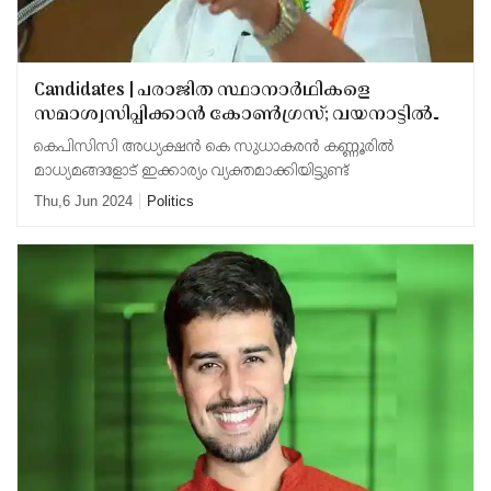
Candidates | പരാജിത സ്ഥാനാര്‍ഥികളെ
സമാശ്വസിപ്പിക്കാന്‍ കോണ്‍ഗ്രസ്; വയനാട്ടില്‍
കെ മുരളീധരനും ചേലക്കരയില്‍ രമ്യാ
കെപിസിസി അധ്യക്ഷന്‍ കെ സുധാകരന്‍ കണ്ണൂരില്‍
ഹരിദാസും പരിഗണനയില്‍
മാധ്യമങ്ങളോട് ഇക്കാര്യം വ്യക്തമാക്കിയിട്ടുണ്ട്
Thu,6 Jun 2024
Politics