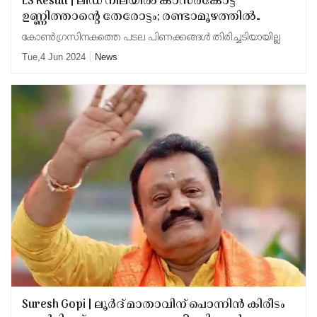
LS Result | ലീഡ് നിലയിൽ കാസര്‍കോട്ട്
ഉണ്ണിത്താന്റെ തേരോട്ടം; രണ്ടാമൂഴത്തിൽ
കൂടുതല്‍ കരുത്തനായി മാറി
കോണ്‍ഗ്രസിനകത്തെ പടല പിണക്കങ്ങള്‍ തിരിച്ചടിയായില്ല
Tue,4 Jun 2024
News
Suresh Gopi | ലൂർദ് മാതാവിന് പൊന്നിന്‍ കിരീടം