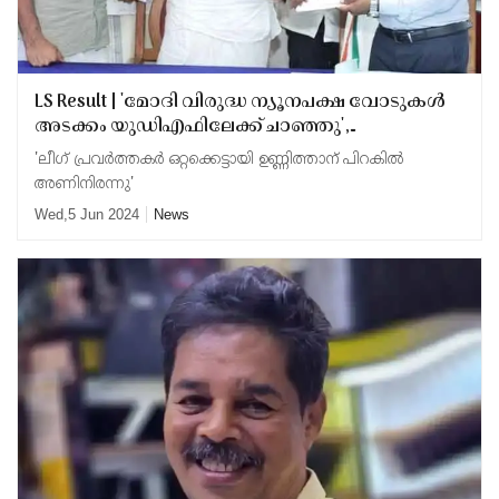
LS Result | 'മോദി വിരുദ്ധ ന്യൂനപക്ഷ വോടുകൾ
അടക്കം യുഡിഎഫിലേക്ക് ചാഞ്ഞു',
കാസർകോട്ടെ തോൽ‌വിയിൽ
'ലീഗ് പ്രവർത്തകർ ഒറ്റക്കെട്ടായി ഉണ്ണിത്താന് പിറകിൽ
വിലയിരുത്തലുമായി സിപിഎം മുഖപത്രം
അണിനിരന്നു'
Wed,5 Jun 2024
News