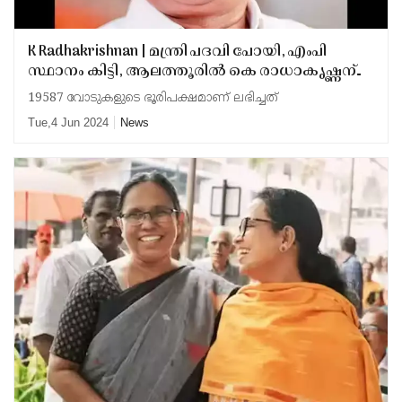
K Radhakrishnan | മന്ത്രി പദവി പോയി, എംപി
സ്ഥാനം കിട്ടി, ആലത്തൂരില്‍ കെ രാധാകൃഷ്ണന്
ലാഭമോ നഷ്ടമോ? പിണറായി മന്ത്രിസഭയില്‍
19587 വോടുകളുടെ ഭൂരിപക്ഷമാണ് ലഭിച്ചത്
അഴിച്ചുപണി വരും, പി വി ശ്രീനിജന് നറുക്ക്
Tue,4 Jun 2024
News
വീഴാന്‍ സാധ്യത