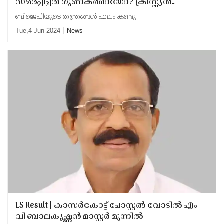
സമര്‍പ്പിച്ചത് ഗുണകരമായോ? ക്രിസ്ത്യന്‍
മേഖലയിലെ വോട് സുരേഷ് ഗോപിക്ക്
ബിജെപിയുടെ തന്ത്രങ്ങൾ ഫലം കണ്ടു
തുണയായി
Tue,4 Jun 2024
News
LS Result | കാസര്‍കോട്ട് പോസ്റ്റല്‍ വോടില്‍ എം
വി ബാലകൃഷ്ണന്‍ മാസ്റ്റര്‍ മുന്നില്‍