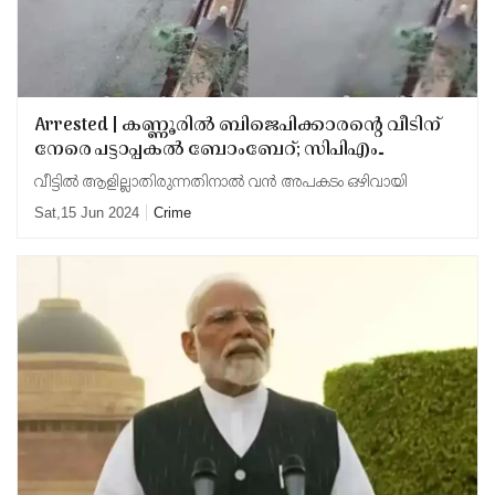
Arrested | കണ്ണൂരിൽ ബിജെപിക്കാരന്റെ വീടിന്
നേരെ പട്ടാപ്പകൽ ബോംബേറ്; സിപിഎം
പ്രവര്‍ത്തകന്‍ അറസ്റ്റിൽ; വീഡിയോ
വീട്ടിൽ ആളില്ലാതിരുന്നതിനാൽ വൻ അപകടം ഒഴിവായി
Sat,15 Jun 2024
Crime