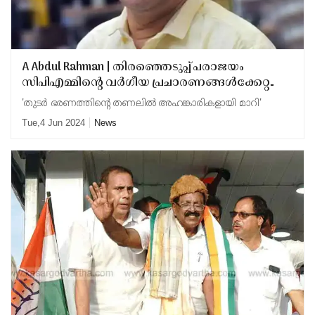
A Abdul Rahman | തിരഞ്ഞെടുപ്പ് പരാജയം
സിപിഎമ്മിൻ്റെ വർഗീയ പ്രചാരണങ്ങൾക്കേറ്റ
തിരിച്ചടിയെന്ന് എ അബ്ദുൽ റഹ്‌മാൻ
'തുടർ ഭരണത്തിൻ്റെ തണലിൽ അഹങ്കാരികളായി മാറി'
Tue,4 Jun 2024
News