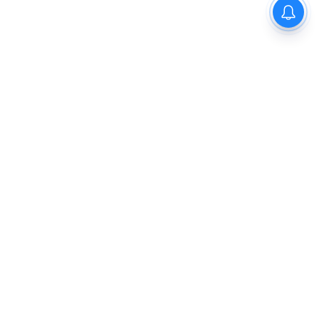
ഓണക്കാലത്ത് 1,65,000
മെട്രിക് ടൺ അരി
പൊതുവിതരണ ശൃംഖല വഴി
നൽകും;
ഗോത്രവിഭാഗങ്ങൾക്കായി
'സഞ്ചരിക്കുന്ന റേഷൻ കട'
പദ്ധതിക്ക് വെള്ളരിക്കുണ്ടിൽ
തുടക്കം