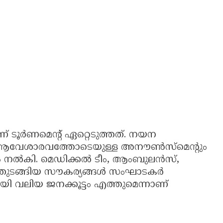
ൂർണമെന്റ് ഏറ്റെടുത്തത്. നയന
ം ആവേശാരവത്തോടെയുള്ള അനൗൺസ്മെന്റും
 നൽകി. മെഡിക്കൽ ടീം, ആംബുലൻസ്,
 തുടങ്ങിയ സൗകര്യങ്ങൾ സംഘാടകർ
യി വലിയ ജനക്കൂട്ടം എത്തുമെന്നാണ്