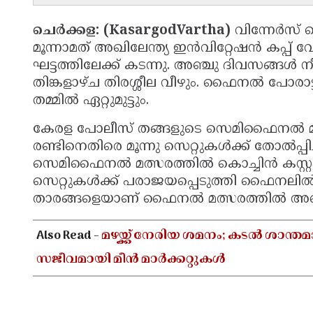
ചെർക്കള: (KasargodVartha)
വിന്നേർസ് 
മൂന്നാമത് അഖിലേന്ത്യ ഇൻവിറ്റേഷൻ കപ്
ഘട്ടത്തിലേക്ക് കടന്നു. അഞ്ചു ദിവസങ്ങൾ
തിങ്കളാഴ്ച തിരശ്ശീല വീഴും. ഫൈനൽ പോരാട
തമ്മിൽ ഏറ്റുമുട്ടും.
കേരള പോലീസ് തങ്ങളുടെ സെമിഫൈനൽ മ
രണ്ടിനെതിരെ മൂന്നു സെറ്റുകൾക്ക് തോൽപ്പി
സെമിഫൈനൽ മത്സരത്തിൽ കൊച്ചിൻ കസ്റ്റംസ്
സെറ്റുകൾക്ക് പരാജയപ്പെടുത്തി ഫൈനലിൽ എ
താരങ്ങളെയാണ് ഫൈനൽ മത്സരത്തിൽ അണി
Also Read -
മഴയ്ക്ക് നേരിയ ശമനം; കടൽ ശാന
സജീവമായി മീൻ മാർക്കറ്റുകൾ