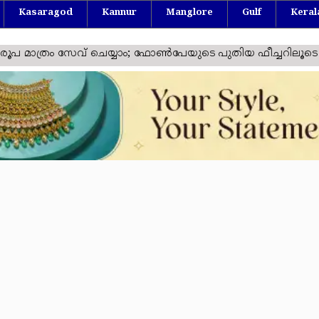
Kasaragod
Kannur
Manglore
Gulf
Keral