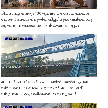
ദിവസവും വെറും 100 രൂപ മാത്രം സേവ് ചെയ്യാം;
ഫോൺപേയുടെ പുതിയ ഫീച്ചറിലൂടെ വലിയൊരു
തുക സ്വന്തമാക്കാൻ അറിയേണ്ടതെല്ലാം
കാസർകോട് ദേശീയപാതയിൽ മേൽനടപ്പാത
നിർമാണം വൈകുന്നു; മതിൽ ചാടിക്കടന്ന്
വിദ്യാർഥികൾ, ദുരിതത്തിൽ നാട്ടുകാർ