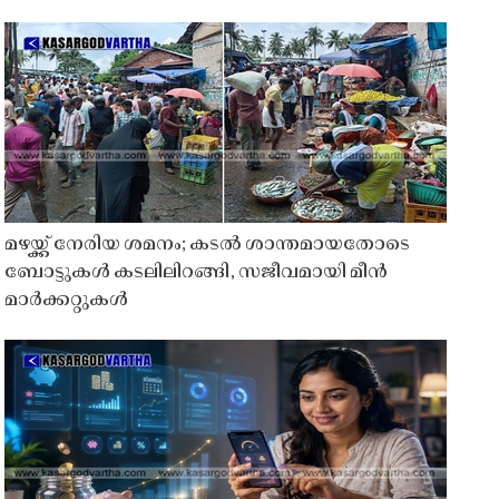
മഴയ്ക്ക് നേരിയ ശമനം; കടൽ ശാന്തമായതോടെ
ബോട്ടുകൾ കടലിലിറങ്ങി, സജീവമായി മീൻ
മാർക്കറ്റുകൾ