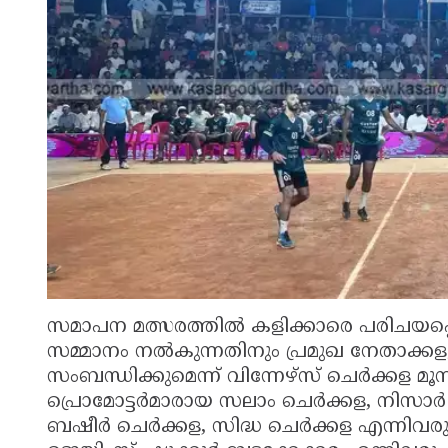
സമാപന മത്സരത്തിൽ കളിക്കാരെ പരിചയപ്
സമ്മാനം നൽകുന്നതിനും പ്രമുഖ നേതാക്ക
സംബന്ധിക്കുമെന്ന് വിന്നേഴ്സ് ചെർക്കള മൂന
പ്രൊമോട്ടർമാരായ സലാം ചെർക്കള, നിസാർ 
ബഷീർ ചെർക്കള, സിദ്ധ ചെർക്കള എന്നിവരു