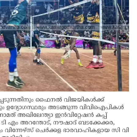
പെടുന്നതിനും ഫൈനൽ വിജയികൾക്ക്
ളും ഉദ്യോഗസ്ഥരും അടങ്ങുന്ന വിവിഐപികൾ
്നാമത് അഖിലേന്ത്യാ ഇൻവിറ്റേഷൻ കപ്പ്‌
ടി എം അറന്തോട്, നൗഷാദ് ബടക്കേക്കര,
ം വിന്നേഴ്സ് ചെർക്കള ഭാരവാഹികളായ സി വി