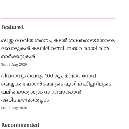
Featured
മഴയ്ക്ക് നേരിയ ശമനം; കടൽ ശാന്തമായതോടെ
ബോട്ടുകൾ കടലിലിറങ്ങി, സജീവമായി മീൻ
മാർക്കറ്റുകൾ
Sun,9 Aug 2026
ദിവസവും വെറും 100 രൂപ മാത്രം സേവ്
ചെയ്യാം; ഫോൺപേയുടെ പുതിയ ഫീച്ചറിലൂടെ
വലിയൊരു തുക സ്വന്തമാക്കാൻ
അറിയേണ്ടതെല്ലാം
Sun,9 Aug 2026
Recommended