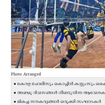
Photo: Arranged
● കേരള പോലീസും കൊച്ചിൻ കസ്റ്റംസും 
● അഞ്ചു ദിവസങ്ങൾ നീണ്ടുനിന്ന ആവേശക
● മികച്ച സൗകര്യങ്ങൾ ഒരുക്കി സംഘാടകർ