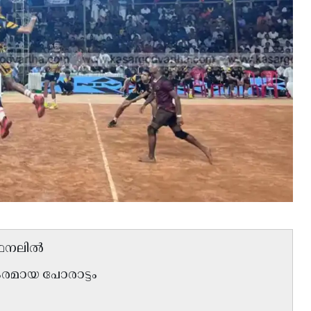
ഫൈനലിൽ
രമായ പോരാട്ടം