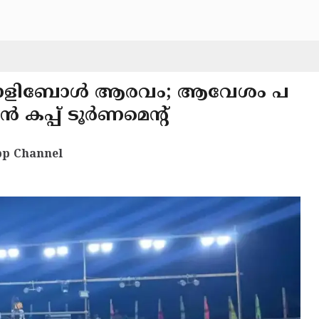
ൽ വോളിബോൾ ആരവം; ആവേശം പ
 കപ്പ് ടൂർണമെന്റ്
p Channel