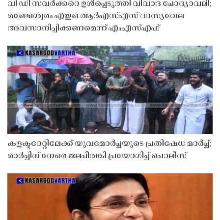
വി ഡി സവർക്കറെ ഉൾപ്പെടുത്തി വിവാദ ചോദ്യാവലി;
മഞ്ചേശ്വരം എഇഒ ആർഎസ്എസ് ദാസ്യവേല
അവസാനിപ്പിക്കണമെന്ന് എംഎസ്എഫ്
കളക്ടറേറ്റിലേക്ക് യുവമോർച്ചയുടെ പ്രതിഷേധ മാർച്ച്;
മാർച്ചിന് നേരെ ജലപീരങ്കി പ്രയോഗിച്ച് പൊലീസ്