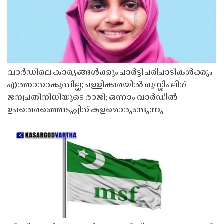
വാർഡിലെ കാര്യങ്ങൾക്കും പാർട്ടി പരിപാടികൾക്കും
എത്താനാകുന്നില്ല; പള്ളിക്കരയിൽ മുസ്ലിം ലീഗ്
ജനപ്രതിനിധിയുടെ രാജി; ഒന്നാം വാർഡിൽ
ഉപതെരഞ്ഞെടുപ്പിന് കളമൊരുങ്ങുന്നു