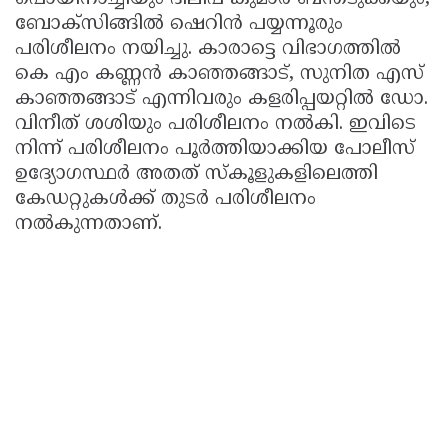
ബോക്സിങ്ങിൽ ഷെറിൻ പയ്യന്നൂരും
പരിശീലനം നയിച്ചു. കാരാട്ടെ വിഭാഗത്തിൽ
കെ എം കണ്ണൻ കാഞ്ഞങ്ങാട്, സുനിത എസ്
കാഞ്ഞങ്ങാട് എന്നിവരും കളരിപ്പയറ്റിൽ ഡോ.
വിനീത് ശശിയും പരിശീലനം നൽകി. ഇവിടെ
നിന്ന് പരിശീലനം പൂർത്തിയാക്കിയ പോലീസ്
ഉദ്യോഗസ്ഥർ അതത് സ്കൂളുകളിലെത്തി
കേഡറ്റുകൾക്ക് തുടർ പരിശീലനം
നൽകുന്നതാണ്.