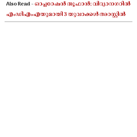
Also Read -
ഓപ്പറേഷൻ തൂഫാൻ; വിദ്യാനഗറിൽ
എംഡിഎംഎയുമായി 3 യുവാക്കൾ അറസ്റ്റിൽ