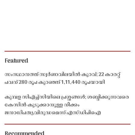
Featured
സംസ്ഥാനത്ത് സ്വർണവിലയിൽ കുറവ്; 22 കാരറ്റ്
പവന് 280 രൂപ കുറഞ്ഞ് 1,11,440 രൂപയായി
കുമ്പള സിഎച്ച്സിയിലെ പ്രശ്നങ്ങൾ; ശബ്ദിക്കുന്നവരെ
കേസിൽ കുടുക്കാനുള്ള നീക്കം
ജനാധിപത്യവിരുദ്ധമെന്ന് എസ്ഡിപിഐ
Recommended