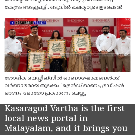
ഡോക്ടർമാരില്ല; പാണത്തൂർ കുടുംബാരോഗ്യ
കേന്ദ്രം അടച്ചുപൂട്ടി, ഒടുവിൽ കലക്ടറുടെ ഇടപെടൽ
ശോഭിക വെഡ്ഡിങ്സിൽ ഓണാഘോഷങ്ങൾക്ക്
വർണാഭമായ തുടക്കം; 'ട്രെൻഡ് ഓണം, ട്രഡിഷൻ
ഓണം' ലോഗോ പ്രകാശനം ചെയ്തു
Kasaragod Vartha is the first
local news portal in
Malayalam, and it brings you