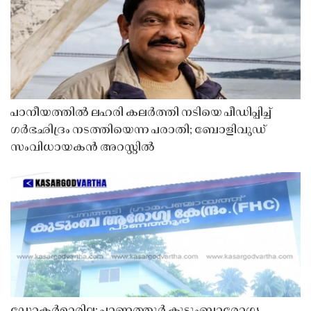
പാനീയത്തിൽ ലഹരി കലർത്തി നടിയെ പീഡിപ്പിച്ച്
ഗർഭഛിദ്രം നടത്തിയെന്ന പരാതി; ബോളിവുഡ്
സംവിധായകൻ അറസ്റ്റിൽ