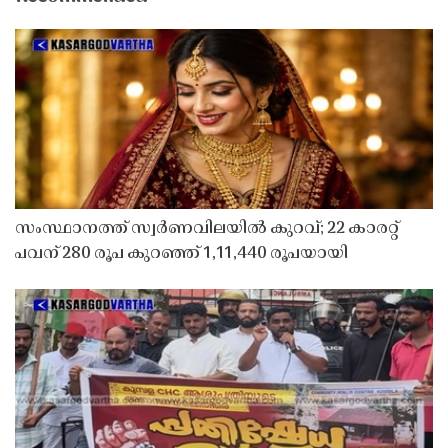
സംസ്ഥാനത്ത് സ്വർണവിലയിൽ കുറവ്; 22 കാരറ്റ്
പവന് 280 രൂപ കുറഞ്ഞ് 1,11,440 രൂപയായി