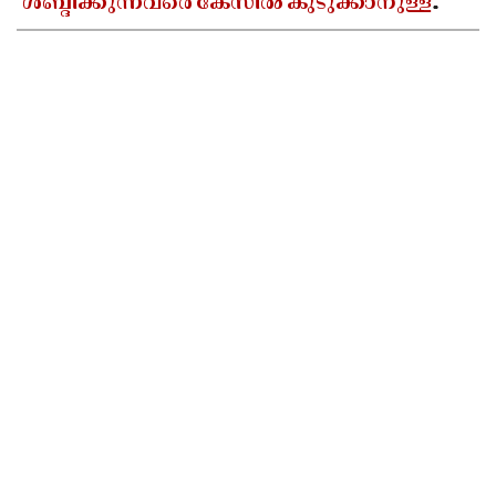
ശബ്ദിക്കുന്നവരെ കേസിൽ കുടുക്കാനുള്ള
നീക്കം ജനാധിപത്യവിരുദ്ധമെന്ന്
എസ്ഡിപിഐ