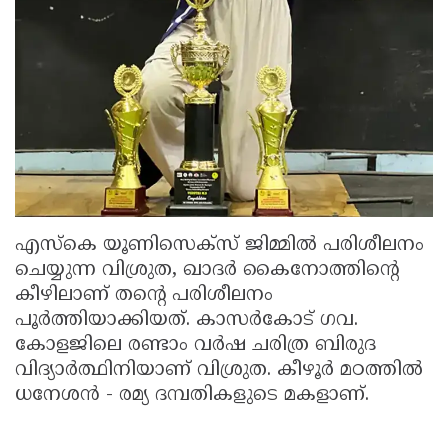
എസ്കെ യൂണിസെക്സ് ജിമ്മിൽ പരിശീലനം
ചെയ്യുന്ന വിശ്രുത, ഖാദർ കൈനോത്തിൻ്റെ
കീഴിലാണ് തന്റെ പരിശീലനം
പൂർത്തിയാക്കിയത്. കാസർകോട് ഗവ.
കോളജിലെ രണ്ടാം വർഷ ചരിത്ര ബിരുദ
വിദ്യാർത്ഥിനിയാണ് വിശ്രുത. കീഴൂർ മഠത്തിൽ
ധനേശൻ - രമ്യ ദമ്പതികളുടെ മകളാണ്.