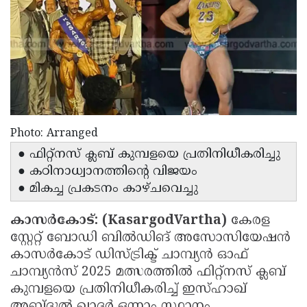
Election
Maha
Shivarathri
International
Women's
Anti-
Day
Drug
Attukal
Campaign
Pongala
Holi
2025
2025
IPL
Photo: Arranged
2025
● ഫിറ്റ്നസ് ക്ലബ് കുമ്പളയെ പ്രതിനിധീകരിച്ചു
Eid
● കഠിനാധ്വാനത്തിന്റെ വിജയം
Al-
Waqf
● മികച്ച പ്രകടനം കാഴ്ചവെച്ചു
Fitr
Bill
Vishu
കാസർകോട്: (KasargodVartha)
കേരള
2025
Controversy
Festival
Good
സ്റ്റേറ്റ് ബോഡി ബിൽഡിങ് അസോസിയേഷൻ
2025
Friday
Easter
കാസർകോട് ഡിസ്ട്രിക്ട് ചാമ്പ്യൻ ഓഫ്
ചാമ്പ്യൻസ് 2025 മത്സരത്തിൽ ഫിറ്റ്നസ് ക്ലബ്
Observance
Sunday
By-
കുമ്പളയെ പ്രതിനിധീകരിച്ച് ഇസ്ഹാഖ്
2025
2025
Election
Bihar
അബ്ദുൽ ഖാദർ ഒന്നാം സ്ഥാനം