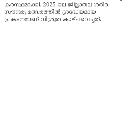
കരസ്ഥമാക്കി. 2025 ലെ ജില്ലാതല ശരീര
സൗന്ദര്യ മത്സരത്തിൽ ശ്രദ്ധേയമായ
പ്രകടനമാണ് വിശ്രുത കാഴ്ചവെച്ചത്.