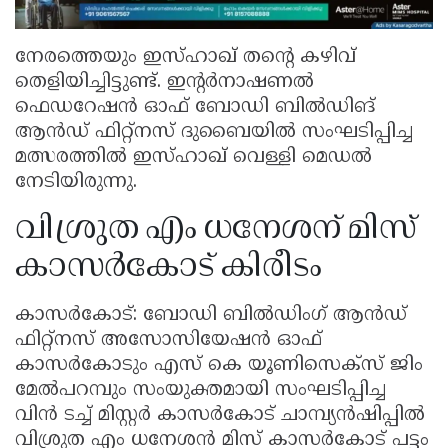
നേരത്തെയും ഇസ്ഹാഖ് തന്റെ കഴിവ്
തെളിയിച്ചിട്ടുണ്ട്. ഇന്റർനാഷണൽ
ഫെഡറേഷൻ ഓഫ് ബോഡി ബിൽഡിങ്
ആൻഡ് ഫിറ്റ്നസ് ദുബൈയിൽ സംഘടിപ്പിച്ച
മത്സരത്തിൽ ഇസ്ഹാഖ് വെള്ളി മെഡൽ
നേടിയിരുന്നു.
വിശ്രുത എം ധനേശന് മിസ്
കാസർകോട് കിരീടം
കാസർകോട്: ബോഡി ബിൽഡിംഗ് ആൻഡ്
ഫിറ്റ്നസ് അസോസിയേഷൻ ഓഫ്
കാസർകോടും എസ് കെ യൂണിസെക്സ് ജിം
മേൽപറമ്പും സംയുക്തമായി സംഘടിപ്പിച്ച
വിൻ ടച്ച് മിസ്റ്റർ കാസർകോട് ചാമ്പ്യൻഷിപ്പിൽ
വിശ്രുത എം ധനേശൻ മിസ് കാസർകോട് പട്ടം