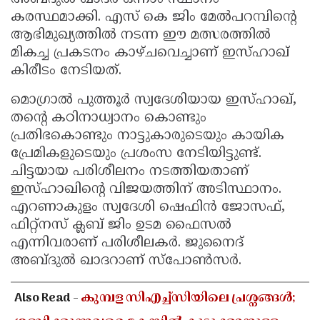
കരസ്ഥമാക്കി. എസ് കെ ജിം മേൽപറമ്പിന്റെ
Updates
Assembly
Kerala
ആഭിമുഖ്യത്തിൽ നടന്ന ഈ മത്സരത്തിൽ
Polls
Local
Look
മികച്ച പ്രകടനം കാഴ്ചവെച്ചാണ് ഇസ്ഹാഖ്
Body
കിരീടം നേടിയത്.
Back
Election
2025
മൊഗ്രാൽ പുത്തൂർ സ്വദേശിയായ ഇസ്ഹാഖ്,
തന്റെ കഠിനാധ്വാനം കൊണ്ടും
പ്രതിഭകൊണ്ടും നാട്ടുകാരുടെയും കായിക
പ്രേമികളുടെയും പ്രശംസ നേടിയിട്ടുണ്ട്.
ചിട്ടയായ പരിശീലനം നടത്തിയതാണ്
ഇസ്ഹാഖിന്റെ വിജയത്തിന് അടിസ്ഥാനം.
എറണാകുളം സ്വദേശി ഷെഫിൻ ജോസഫ്,
ഫിറ്റ്നസ് ക്ലബ്‌ ജിം ഉടമ ഫൈസൽ
എന്നിവരാണ് പരിശീലകർ. ജുനൈദ്
അബ്ദുൽ ഖാദറാണ് സ്പോൺസർ.
Also Read -
കുമ്പള സിഎച്ച്സിയിലെ പ്രശ്നങ്ങൾ;