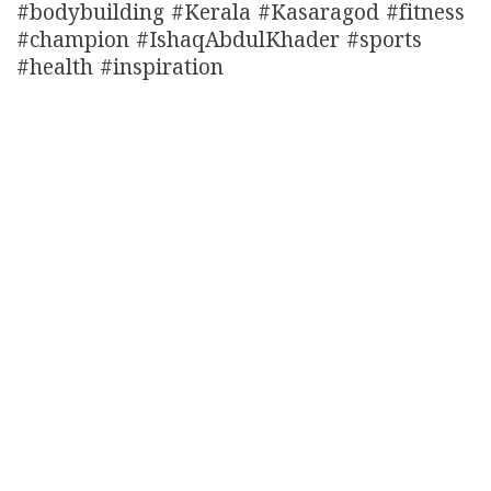
#bodybuilding #Kerala #Kasaragod #fitness
#champion #IshaqAbdulKhader #sports
#health #inspiration