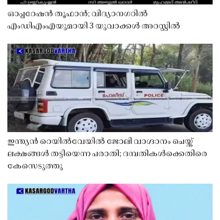
ഓപ്പറേഷൻ തൂഫാൻ; വിദ്യാനഗറിൽ
എംഡിഎംഎയുമായി 3 യുവാക്കൾ അറസ്റ്റിൽ
ഇന്ത്യൻ റെയിൽവേയിൽ ജോലി വാഗ്ദാനം ചെയ്ത്
ലക്ഷങ്ങൾ തട്ടിയെന്ന പരാതി; ദമ്പതികൾക്കെതിരെ
കേസെടുത്തു