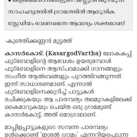
● കളിമൈതാനങ്ങളുടെ വിസ്തൃതി കുറയുന്ന
സാഹചര്യത്തിൽ ഗ്രാമത്തിൽ ആധുനിക
സ്റ്റേഡിയം വേണമെന്ന ആവശ്യം ശക്തമാണ്
-കുഞ്ഞിക്കണ്ണൻ മുട്ടത്ത്
കാസർകോട്: (KasargodVartha)
ലോകകപ്പ്
ഫുട്ബോളിൻ്റെ ആവേശം ഉയരുമ്പോൾ
ഫുട്ബോളിനെ ആസ്പദമാക്കി ഗാനങ്ങളും
സംഗീത ആൽബങ്ങളും പുറത്തിറങ്ങുന്നത്
ഇന്ന് സാധാരണമാണ്. എന്നാൽ
ഫുട്ബോളിനെക്കുറിച്ച് പാട്ടുകൾ
രചിക്കുകയും ആ പാരമ്പര്യം തലമുറകളിലേക്ക്
കൈമാറുകയും ചെയ്ത ഒരു ഗ്രാമമുണ്ട്
കാസർകോട്ട്. അത് മൊഗ്രാലാണ്.
മാപ്പിളപ്പാട്ടുകളുടെ സമ്പന്ന പാരമ്പര്യം
ഉൾക്കൊണ്ട് 'ഇശൽ ഗ്രാമം' എന്നറിയപ്പെടുന്ന