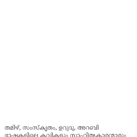
തമിഴ്, സംസ്കൃതം, ഉറുദു, അറബി
ഭാഷകളിലെ കവികളും സാഹിത്യകാരന്മാരും