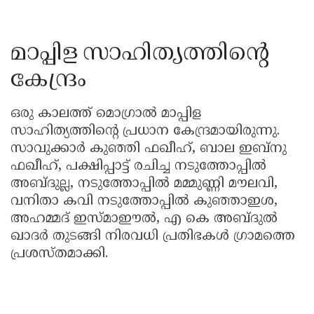
മാപ്പിള സാഹിത്യത്തിൻ്റെ
കേന്ദ്രം
ഒരു കാലത്ത് മൊഗ്രാൽ മാപ്പിള
സാഹിത്യത്തിൻ്റെ പ്രധാന കേന്ദ്രമായിരുന്നു.
സാവുക്കാർ കുഞ്ഞി ഫഖീഹ്, ബാല ഇബ്നു
ഫഖീഹ്, പക്ഷിപ്പാട്ട് രചിച്ച നടുത്തോപ്പിൽ
അബ്ദുല്ല, നടുത്തോപ്പിൽ മമ്മുണ്ണി മൗലവി,
വനിതാ കവി നടുത്തോപ്പിൽ കുഞ്ഞാഇശ,
അഹമ്മദ് ഇസ്മാഈൽ, എ കെ അബ്ദുൽ
ഖാദർ തുടങ്ങി നിരവധി പ്രതിഭകൾ ഗ്രാമത്തെ
പ്രശസ്തമാക്കി.