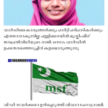
വാർഡിലെ കാര്യങ്ങൾക്കും പാർട്ടി പരിപാടികൾക്കും
എത്താനാകുന്നില്ല; പള്ളിക്കരയിൽ മുസ്ലിം ലീഗ്
ജനപ്രതിനിധിയുടെ രാജി; ഒന്നാം വാർഡിൽ
ഉപതെരഞ്ഞെടുപ്പിന് കളമൊരുങ്ങുന്നു
വി ഡി സവർക്കറെ ഉൾപ്പെടുത്തി വിവാദ ചോദ്യാവലി;