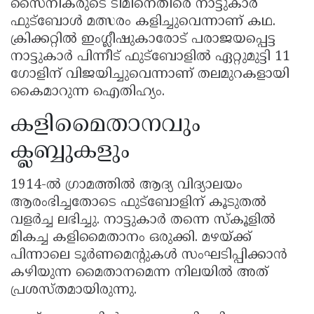
സൈനികരുടെ ടീമിനെതിരെ നാട്ടുകാർ
ഫുട്ബോൾ മത്സരം കളിച്ചുവെന്നാണ് കഥ.
ക്രിക്കറ്റിൽ ഇംഗ്ലീഷുകാരോട് പരാജയപ്പെട്ട
നാട്ടുകാർ പിന്നീട് ഫുട്ബോളിൽ ഏറ്റുമുട്ടി 11
ഗോളിന് വിജയിച്ചുവെന്നാണ് തലമുറകളായി
കൈമാറുന്ന ഐതിഹ്യം.
കളിമൈതാനവും
ക്ലബ്ബുകളും
1914-ൽ ഗ്രാമത്തിൽ ആദ്യ വിദ്യാലയം
ആരംഭിച്ചതോടെ ഫുട്ബോളിന് കൂടുതൽ
വളർച്ച ലഭിച്ചു. നാട്ടുകാർ തന്നെ സ്കൂളിൽ
മികച്ച കളിമൈതാനം ഒരുക്കി. മഴയ്ക്ക്
പിന്നാലെ ടൂർണമെൻ്റുകൾ സംഘടിപ്പിക്കാൻ
കഴിയുന്ന മൈതാനമെന്ന നിലയിൽ അത്
പ്രശസ്തമായിരുന്നു.