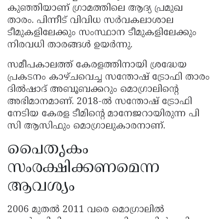
കുഞ്ഞിയാണ് ഗ്രാമത്തിലെ ആദ്യ പ്രമുഖ
താരം. പിന്നീട് വിവിധ സർവകലാശാല
ടീമുകളിലേക്കും സംസ്ഥാന ടീമുകളിലേക്കും
നിരവധി താരങ്ങൾ ഉയർന്നു.
സമീപകാലത്ത് കേരളത്തിനായി ശ്രദ്ധേയ
പ്രകടനം കാഴ്ചവെച്ച സന്തോഷ് ട്രോഫി താരം
ദിൽഷാദ് അബൂബക്കറും മൊഗ്രാലിൻ്റെ
അഭിമാനമാണ്. 2018-ൽ സന്തോഷ് ട്രോഫി
നേടിയ കേരള ടീമിൻ്റെ മാനേജറായിരുന്ന പി
സി ആസിഫും മൊഗ്രാലുകാരനാണ്.
പൈതൃകം
സംരക്ഷിക്കണമെന്ന
ആവശ്യം
2006 മുതൽ 2011 വരെ മൊഗ്രാലിൽ