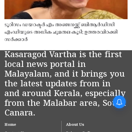
ടൂറിസം ഡയറക്ടർ എം അഞ്ജനയ്ക്ക് ബിആർഡിസി
എംഡിയുടെ അധിക ചുമതല കൂടി; ഉത്തരവിറക്കി
സർക്കാർ
Kasaragod Vartha is the first
local news portal in
Malayalam, and it brings you
the latest updates from in
and around Kerala, especially
from the Malabar area, South
Canara.
Home
About Us