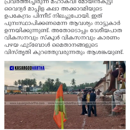
പ്രവർത്തിച്ചിരുന്ന മഹാകവി മോയിൻകുട്ടി
വൈദ്യർ മാപ്പിള കലാ അക്കാദമിയുടെ
ഉപകേന്ദ്രം പിന്നീട് നിലച്ചുപോയി. ഇത്
പുനഃസ്ഥാപിക്കണമെന്ന ആവശ്യം നാട്ടുകാർ
ഉന്നയിക്കുന്നുണ്ട്. അതോടൊപ്പം ദേശീയപാത
വികസനവും സ്കൂൾ വികസനവും കാരണം
പഴയ ഫുട്ബോൾ മൈതാനങ്ങളുടെ
വിസ്തൃതി കുറഞ്ഞുവരുന്നതും ആശങ്കയുണ്ട്.