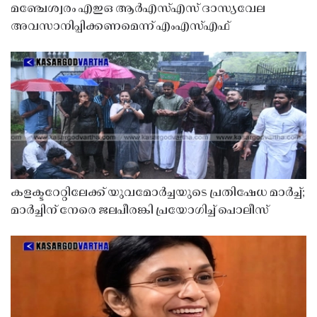
മഞ്ചേശ്വരം എഇഒ ആർഎസ്എസ് ദാസ്യവേല
അവസാനിപ്പിക്കണമെന്ന് എംഎസ്എഫ്
കളക്ടറേറ്റിലേക്ക് യുവമോർച്ചയുടെ പ്രതിഷേധ മാർച്ച്;
മാർച്ചിന് നേരെ ജലപീരങ്കി പ്രയോഗിച്ച് പൊലീസ്