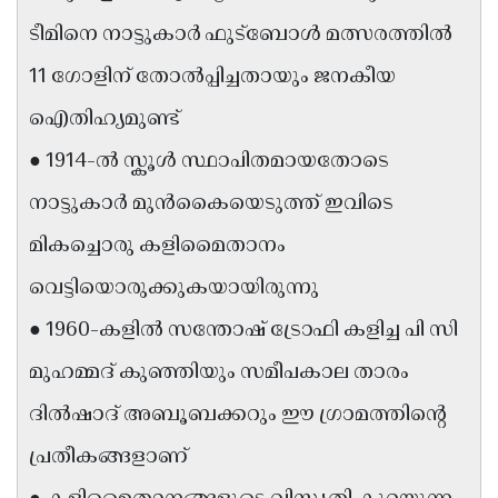
Updates
Assembly
ടീമിനെ നാട്ടുകാർ ഫുട്ബോൾ മത്സരത്തിൽ
Kerala
Polls
Local
Look
11 ഗോളിന് തോൽപ്പിച്ചതായും ജനകീയ
Body
Back
ഐതിഹ്യമുണ്ട്
Election
2025
● 1914-ൽ സ്കൂൾ സ്ഥാപിതമായതോടെ
നാട്ടുകാർ മുൻകൈയെടുത്ത് ഇവിടെ
മികച്ചൊരു കളിമൈതാനം
വെട്ടിയൊരുക്കുകയായിരുന്നു
● 1960-കളിൽ സന്തോഷ് ട്രോഫി കളിച്ച പി സി
മുഹമ്മദ് കുഞ്ഞിയും സമീപകാല താരം
ദിൽഷാദ് അബൂബക്കറും ഈ ഗ്രാമത്തിന്റെ
പ്രതീകങ്ങളാണ്