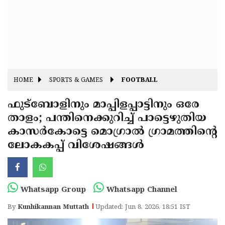
Fitr
May
Day
Eid
Al
Independence
Ad'ha
Day
Onam
HOME
SPORTS & GAMES
FOOTBALL
J&K
State
ഫുട്ബോളിനും മാപ്പിളപ്പാട്ടിനും ഒരേ
Haryana
താളം; പന്തിനെക്കുറിച്ച് പാട്ടെഴുതിയ
Assembly
State
Diwali
കാസർകോട്ടെ മൊഗ്രാൽ ഗ്രാമത്തിൻ്റെ
Elections
Assembly
Christmas
ലോകകപ്പ് വിശേഷങ്ങൾ
Elections
New-
Year
Republic
Whatsapp Group
Whatsapp Channel
Day
Budget
By
Kunhikannan Muttath
Updated: Jun 8, 2026, 18:51 IST
Delhi