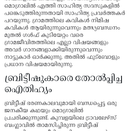
മൊഗ്രാലിൽ എത്തി സാഹിത്യ സദസുകളിൽ
പങ്കെടുത്തിരുന്നതായി സാഹിത്യ പ്രവർത്തകർ
പറയുന്നു. ഗ്രാമത്തിലെ കവികൾ നിമിഷ
കവികൾ ആയിരുന്നുവെന്നും മത്സ്യബന്ധനം
മുതൽ ഗൾഫ് കുടിയേറ്റം വരെ
ഗ്രാമജീവിതത്തിലെ എല്ലാ വിഷയങ്ങളും
അവർ ഗാനങ്ങളാക്കിയിരുന്നുവെന്നും
നാട്ടുകാർ ഓർക്കുന്നു. അതിൽ ഫുട്ബോളും
പ്രധാന വിഷയമായിരുന്നു.
ബ്രിട്ടീഷുകാരെ തോൽപ്പിച്ച
ഐതിഹ്യം
ബ്രിട്ടീഷ് ഭരണകാലവുമായി ബന്ധപ്പെട്ട ഒരു
ജനകീയ കഥയും മൊഗ്രാലിൽ
പ്രചരിക്കുന്നുണ്ട്. കുമ്പളയിലെ ട്രാവലേഴ്സ്
ബംഗ്ലാവിൽ താമസിച്ചിരുന്ന ബ്രിട്ടീഷ്