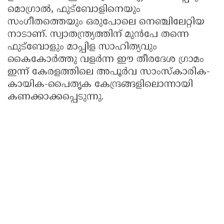
മൊഗ്രാൽ, ഫുട്ബോളിനെയും
സംഗീതത്തെയും ഒരുപോലെ നെഞ്ചിലേറ്റിയ
നാടാണ്. സ്വാതന്ത്ര്യത്തിന് മുൻപേ തന്നെ
ഫുട്ബോളും മാപ്പിള സാഹിത്യവും
കൈകോർത്തു വളർന്ന ഈ തീരദേശ ഗ്രാമം
ഇന്ന് കേരളത്തിലെ അപൂർവ സാംസ്കാരിക-
കായിക-പൈതൃക കേന്ദ്രങ്ങളിലൊന്നായി
കണക്കാക്കപ്പെടുന്നു.