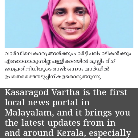
വാർഡിലെ കാര്യങ്ങൾക്കും പാർട്ടി പരിപാടികൾക്കും
എത്താനാകുന്നില്ല; പള്ളിക്കരയിൽ മുസ്ലിം ലീഗ്
ജനപ്രതിനിധിയുടെ രാജി; ഒന്നാം വാർഡിൽ
ഉപതെരഞ്ഞെടുപ്പിന് കളമൊരുങ്ങുന്നു
Kasaragod Vartha is the first
local news portal in
Malayalam, and it brings you
the latest updates from in
and around Kerala, especially