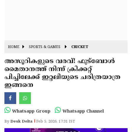
Fitr
May
Day
Eid
Al
Independence
Ad'ha
Day
Onam
HOME
SPORTS & GAMES
CRICKET
J&K
State
അസൂറികളുടെ വരവ്! ഫുട്ബോൾ
Haryana
മൈതാനത്ത് നിന്ന് ക്രിക്കറ്റ്
Assembly
State
Diwali
പിച്ചിലേക്ക് ഇറ്റലിയുടെ ചരിത്രയാത്ര
Elections
Assembly
Christmas
ഇങ്ങനെ
Elections
New-
Year
Republic
Whatsapp Group
Whatsapp Channel
Day
Budget
By
Desk Delta
Feb 5, 2026, 17:31 IST
Delhi