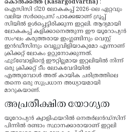
കൊൽക്കത്ത (KasargodVartha)
:
ഐസിസി ടി20 ലോകകപ്പ് 2026-ലെ ഏറ്റവും
വലിയ സർപ്രൈസ് പാക്കേജാണ് ഗ്രൂപ്പ്
സിയിൽ ഉൾപ്പെട്ടിരിക്കുന്ന ഇറ്റലി. ആദ്യമായി
ലോകകപ്പ് കളിക്കാനെത്തുന്ന ഈ യൂറോപ്യൻ
സംഘം കരുത്തരായ ഇംഗ്ലണ്ടിനും വെസ്റ്റ്
ഇൻഡീസിനും വെല്ലുവിളിയാകുമോ എന്നാണ്
ക്രിക്കറ്റ് ലോകം ഉറ്റുനോക്കുന്നത്.
ഫുട്ബോളിന്റെ ഈറ്റില്ലമായ ഇറ്റലിയിൽ നിന്ന്
ഒരു ക്രിക്കറ്റ് ടീം ലോകവേദിയിൽ
എത്തുമ്പോൾ അത് കായിക ചരിത്രത്തിലെ
തന്നെ ഒരു സുപ്രധാന അധ്യായമായി
മാറുകയാണ്.
അപ്രതീക്ഷിത യോഗ്യത
യൂറോപ്യൻ ക്വാളിഫയറിൽ നെതർലൻഡ്‌സിന്
പിന്നിൽ രണ്ടാം സ്ഥാനക്കാരായാണ് ഇറ്റലി