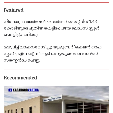
Featured
നീലേശ്വരം അർബൻ ഹെൽത്ത് സെൻ്ററിന് 1.43
കോടിയുടെ പുതിയ കെട്ടിടം; പഴയ ബഡ്സ് സ്കൂൾ
പൊളിച്ച് പണിയും
മദ്യപിച്ച് വാഹനമോടിച്ചു; യൂട്യൂബർ 'ഹെലൻ ഓഫ്
സ്പാർട്ട' എന്ന എസ് ആർ ധന്യയുടെ ലൈസൻസ്
സസ്പെൻഡ് ചെയ്തു ​​​​​​​
Recommended