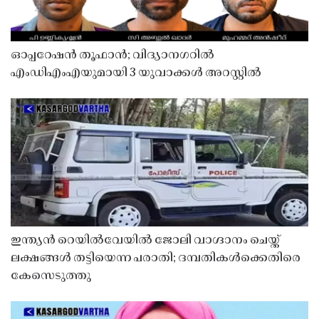
ഓപ്പറേഷൻ തൂഫാൻ; വിദ്യാനഗറിൽ
എംഡിഎംഎയുമായി 3 യുവാക്കൾ അറസ്റ്റിൽ
ഇന്ത്യൻ റെയിൽവേയിൽ ജോലി വാഗ്ദാനം ചെയ്ത്
ലക്ഷങ്ങൾ തട്ടിയെന്ന പരാതി; ദമ്പതികൾക്കെതിരെ
കേസെടുത്തു