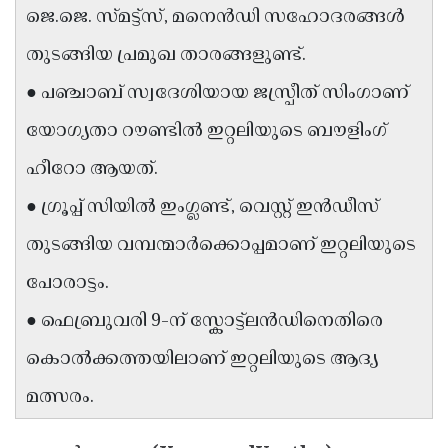
ജെ.ജെ. സ്മട്ട്സ്, മനെൻഡി സഹോദരങ്ങൾ
Updates
Assembly
Kerala
തുടങ്ങിയ പ്രമുഖ താരങ്ങളുണ്ട്.
Polls
Local
Look
● പഞ്ചാബ് സ്വദേശിയായ ജസ്പ്രീത് സിംഗാണ്
Body
Back
യോഗ്യതാ റൗണ്ടിൽ ഇറ്റലിയുടെ ബൗളിംഗ്
Election
2025
ഹീറോ ആയത്.
● ഗ്രൂപ്പ് സിയിൽ ഇംഗ്ലണ്ട്, വെസ്റ്റ് ഇൻഡീസ്
തുടങ്ങിയ വമ്പന്മാർക്കൊപ്പമാണ് ഇറ്റലിയുടെ
പോരാട്ടം.
● ഫെബ്രുവരി 9-ന് സ്കോട്ട്‌ലൻഡിനെതിരെ
കൊൽക്കത്തയിലാണ് ഇറ്റലിയുടെ ആദ്യ
മത്സരം.