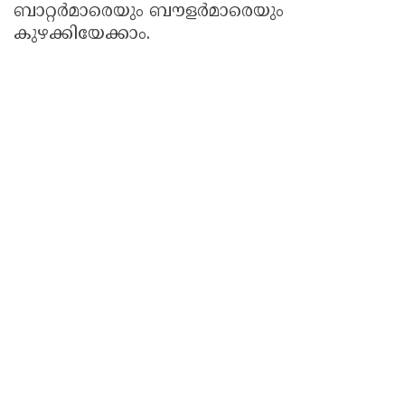
ബാറ്റർമാരെയും ബൗളർമാരെയും
കുഴക്കിയേക്കാം.