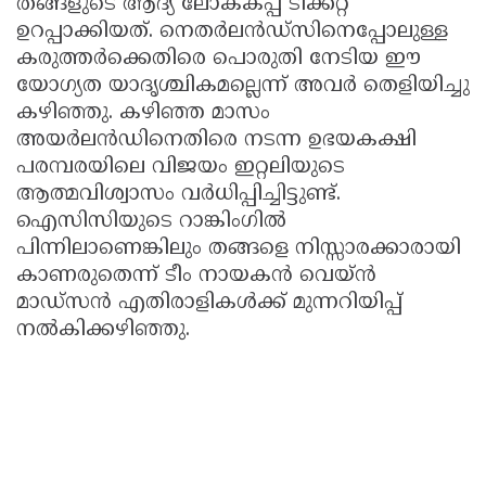
തങ്ങളുടെ ആദ്യ ലോകകപ്പ് ടിക്കറ്റ്
ഉറപ്പാക്കിയത്. നെതർലൻഡ്‌സിനെപ്പോലുള്ള
കരുത്തർക്കെതിരെ പൊരുതി നേടിയ ഈ
യോഗ്യത യാദൃശ്ചികമല്ലെന്ന് അവർ തെളിയിച്ചു
കഴിഞ്ഞു. കഴിഞ്ഞ മാസം
അയർലൻഡിനെതിരെ നടന്ന ഉഭയകക്ഷി
പരമ്പരയിലെ വിജയം ഇറ്റലിയുടെ
ആത്മവിശ്വാസം വർധിപ്പിച്ചിട്ടുണ്ട്.
ഐസിസിയുടെ റാങ്കിംഗിൽ
പിന്നിലാണെങ്കിലും തങ്ങളെ നിസ്സാരക്കാരായി
കാണരുതെന്ന് ടീം നായകൻ വെയ്ൻ
മാഡ്‌സൻ എതിരാളികൾക്ക് മുന്നറിയിപ്പ്
നൽകിക്കഴിഞ്ഞു.