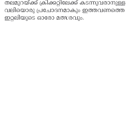
തലമുറയ്ക്ക് ക്രിക്കറ്റിലേക്ക് കടന്നുവരാനുള്ള
വലിയൊരു പ്രചോദനമാകും ഇത്തവണത്തെ
ഇറ്റലിയുടെ ഓരോ മത്സരവും.