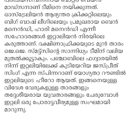
പരിചയസമ്പന്നനായ ബാറ്റർ വെയ്ൻ
മാഡ്‌സനാണ് ടീമിനെ നയിക്കുന്നത്.
ഓസ്ട്രേലിയൻ ആഭ്യന്തര ക്രിക്കറ്റിലെയും
ബിഗ് ബാഷ് ലീഗിലെയും പ്രമുഖരായ ബെൻ
മനെൻഡി, ഹാരി മനെൻഡി എന്നീ
സഹോദരങ്ങൾ ഇറ്റാലിയൻ നിരയിലെ
കരുത്താണ്. ദക്ഷിണാഫ്രിക്കയുടെ മുൻ താരം
ജെ.ജെ. സ്മട്ട്സിന്റെ സാന്നിധ്യം ടീമിന് വലിയ
മുതൽക്കൂട്ടാകും. പഞ്ചാബിലെ ഫഗ്വാരയിൽ
നിന്ന് ഇറ്റലിയിലേക്ക് കുടിയേറിയ ജസ്പ്രീത്
സിംഗ് എന്ന സ്പിന്നറാണ് യോഗ്യതാ റൗണ്ടിൽ
ഇറ്റലിയുടെ ഹീറോ ആയത്. ഇങ്ങനെയുള്ള
വിദേശ വേരുകളുള്ള താരങ്ങളും
തദ്ദേശീയരായ യുവതാരങ്ങളും ചേരുമ്പോൾ
ഇറ്റലി ഒരു പോരാട്ടവീര്യമുള്ള സംഘമായി
മാറുന്നു.