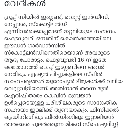
വേദികൾ
ഗ്രൂപ്പ് സിയിൽ ഇംഗ്ലണ്ട്, വെസ്റ്റ് ഇൻഡീസ്,
നേപ്പാൾ, സ്കോട്ട്‌ലൻഡ്
എന്നിവർക്കൊപ്പമാണ് ഇറ്റലിയുടെ സ്ഥാനം.
ഫെബ്രുവരി ഒമ്പതിന് കൊൽക്കത്തയിലെ
ഈഡൻ ഗാർഡൻസിൽ
സ്കോട്ട്‌ലൻഡിനെതിരെയാണ് അവരുടെ
ആദ്യ പോരാട്ടം. ഫെബ്രുവരി 16-ന് ഇതേ
മൈതാനത്ത് വെച്ച് ഇംഗ്ലണ്ടിനെ അവർ
നേരിടും. ഏഷ്യൻ പിച്ചുകളിലെ സ്പിൻ
സാഹചര്യങ്ങൾ യൂറോപ്യൻ ടീമുകൾക്ക് വലിയ
വെല്ലുവിളിയാണ്. അതിനാൽ തന്നെ മുൻ
ഐറിഷ് താരം കെവിൻ ഒബ്രയൻ
ഉൾപ്പെടെയുള്ള പരിശീലകരുടെ സാങ്കേതിക
സഹായം ഇറ്റലിക്ക് തുണയാകും. ഫിസിക്കൽ
ട്രെയിനിംഗിലും ഫീൽഡിംഗിലും ഇറ്റാലിയൻ
താരങ്ങൾ പുലർത്തുന്ന മികവ് സ്പെഷ്യലിസ്റ്റ്