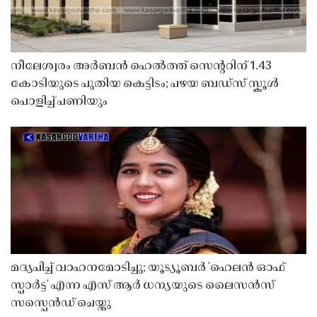
നീലേശ്വരം അർബൻ ഹെൽത്ത് സെൻ്ററിന് 1.43
കോടിയുടെ പുതിയ കെട്ടിടം; പഴയ ബഡ്സ് സ്കൂൾ
പൊളിച്ച് പണിയും
മദ്യപിച്ച് വാഹനമോടിച്ചു; യൂട്യൂബർ 'ഹെലൻ ഓഫ്
സ്പാർട്ട' എന്ന എസ് ആർ ധന്യയുടെ ലൈസൻസ്
സസ്പെൻഡ് ചെയ്തു ​​​​​​​