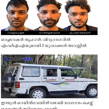
ഓപ്പറേഷൻ തൂഫാൻ; വിദ്യാനഗറിൽ
എംഡിഎംഎയുമായി 3 യുവാക്കൾ അറസ്റ്റിൽ
ഇന്ത്യൻ റെയിൽവേയിൽ ജോലി വാഗ്ദാനം ചെയ്ത്