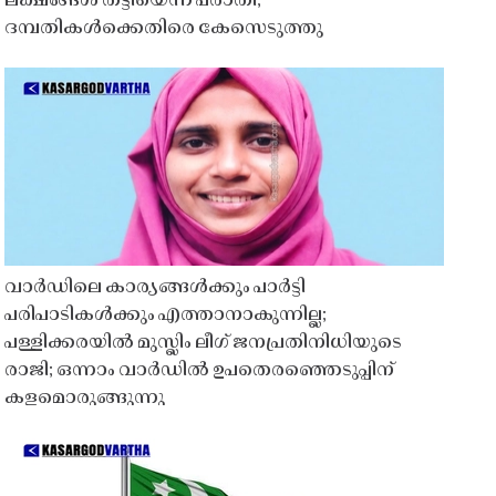
ലക്ഷങ്ങൾ തട്ടിയെന്ന പരാതി;
ദമ്പതികൾക്കെതിരെ കേസെടുത്തു
വാർഡിലെ കാര്യങ്ങൾക്കും പാർട്ടി
പരിപാടികൾക്കും എത്താനാകുന്നില്ല;
പള്ളിക്കരയിൽ മുസ്ലിം ലീഗ് ജനപ്രതിനിധിയുടെ
രാജി; ഒന്നാം വാർഡിൽ ഉപതെരഞ്ഞെടുപ്പിന്
കളമൊരുങ്ങുന്നു