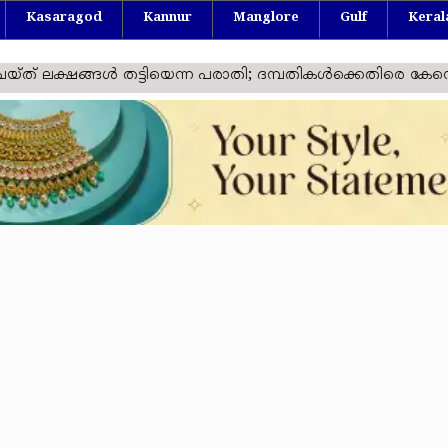
Kasaragod
Kannur
Manglore
Gulf
Keral