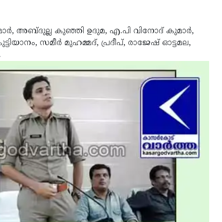
ുമാര്‍, അബ്ദുല്ല കുഞ്ഞി ഉദുമ, എ.പി വിനോദ് കുമാര്‍,
ടിയാനം, സമീര്‍ മുഹമ്മദ്, പ്രദീപ്, രാജേഷ് ഓട്ടമല,
.