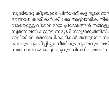
സുന്ദിയാറ്റ കീറ്റയുടെ പിൻഗാമികളിലൂടെ മ
ഭരണാധികാരികൾ കിഴക്ക് അറ്റ്ലാന്റിക് ത
വരെയുള്ള വിശാലമായ പ്രദേശങ്ങൾ തങ്ങ
സ്വർണഖനികളുടെ സമൃദ്ധി സാമ്രാജ്യത്തിന
മാലിയിലെ ഭരണാധികാരികൾ തങ്ങളുടെ സമ്പത
പോലും വ്യാപിപ്പിച്ചു. നീതിയും ന്യായവും 
സമാധാനവും ഐശ്വര്യവും നിലനിർത്താൻ സ