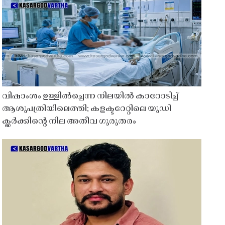
വിഷാംശം ഉള്ളിൽച്ചെന്ന നിലയിൽ കാറോടിച്ച്
ആശുപത്രിയിലെത്തി; കളക്ടറേറ്റിലെ യുഡി
ക്ലർക്കിൻ്റെ നില അതീവ ഗുരുതരം