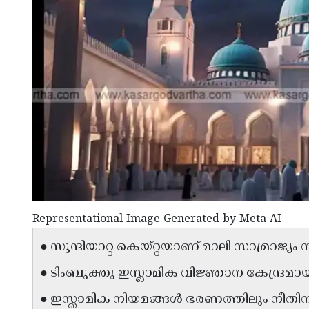
Representational Image Generated by Meta AI
● സുന്ദിയാറ്റ കെയ്‌റ്റയാണ് മാലി സാമ്രാജ്യം സ
● ടിംബുക്തു ഇസ്ലാമിക വിജ്ഞാന കേന്ദ്രമായ
● ഇസ്ലാമിക നിയമങ്ങൾ ഭരണത്തിലും നീതിന്