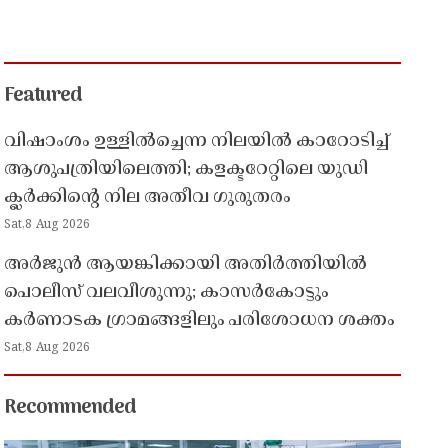
Featured
വിഷാംശം ഉള്ളിൽച്ചെന്ന നിലയിൽ കാറോടിച്ച്
ആശുപത്രിയിലെത്തി; കളക്ടറേറ്റിലെ യുഡി
ക്ലർക്കിൻ്റെ നില അതീവ ഗുരുതരം
Sat,8 Aug 2026
അർജുൻ ആയങ്കിക്കായി അതിർത്തിയിൽ
പൊലീസ് വലവീശുന്നു; കാസർകോട്ടും
കർണാടക ഗ്രാമങ്ങളിലും പരിശോധന ശക്തം
Sat,8 Aug 2026
Recommended