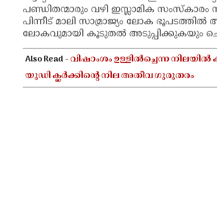
പണ്ഡിതന്മാരും വഴി ഇസ്ലാമിക സംസ്കാരം സമ
പിന്നീട് മാലി സാമ്രാജ്യം ലോക ഭൂപടത്തിൽ
ലോകവുമായി കൂടുതൽ അടുപ്പിക്കുകയും ച
Also Read -
വിഷാംശം ഉള്ളിൽച്ചെന്ന നിലയിൽ ക
യുഡി ക്ലർക്കിൻ്റെ നില അതീവ ഗുരുതരം