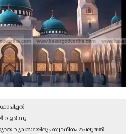
്ഥാപിച്ചത്
ി വളർന്നു
യായ വ്യവസ്ഥയിലും സ്വാധീനം ചെലുത്തി.