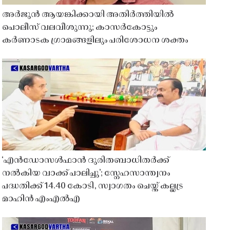
അർജുൻ ആയങ്കിക്കായി അതിർത്തിയിൽ
പൊലീസ് വലവീശുന്നു; കാസർകോട്ടും
കർണാടക ഗ്രാമങ്ങളിലും പരിശോധന ശക്തം
‘എൻഡോസൾഫാൻ ദുരിതബാധിതർക്ക്
നൽകിയ വാക്ക് പാലിച്ചു’; സ്നേഹസാന്ത്വനം
പദ്ധതിക്ക് 14.40 കോടി, സ്വാഗതം ചെയ്ത് കല്ലട്ര
മാഹിൻ എംഎൽഎ