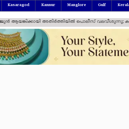
Kasaragod
Kannur
Manglore
Gulf
Keral