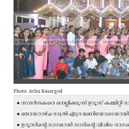
Photo: Achu Kasargod
● സന്ദർശകരെ നെല്ലിക്കുന്ന് ഉറൂസ് കമ്മിറ്റി
● ഞായറാഴ്ച രാത്രി എട്ടര മണിയോടെയായിര
● ഉറൂസിന്റെ ഭാഗമായി നാടിന്റെ വിവിധ ഭാഗങ്