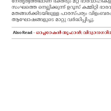
നേതൃത്വത്തിലാണ് ഭക്തരും മറ്റ് ഭാരവാഹികള
സംഘത്തെ നെല്ലിക്കുന്ന് ഉറൂസ് കമ്മിറ്റി ഭ
മതങ്ങൾക്കിടയിലുള്ള പാരസ്പര്യം വിളംബര
ആഘോഷങ്ങളുടെ മാറ്റു വർദ്ധിപ്പിച്ചു.
Also Read -
ഓപ്പറേഷൻ തൂഫാൻ; വിദ്യാനഗറി