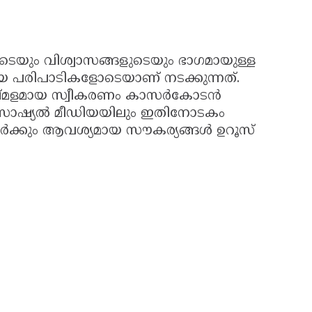
െയും വിശ്വാസങ്ങളുടെയും ഭാഗമായുള്ള
ായ പരിപാടികളോടെയാണ് നടക്കുന്നത്.
ഷ്മളമായ സ്വീകരണം കാസർകോടൻ
സോഷ്യൽ മീഡിയയിലും ഇതിനോടകം
ശകർക്കും ആവശ്യമായ സൗകര്യങ്ങൾ ഉറൂസ്