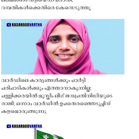
ലക്ഷങ്ങൾ തട്ടിയെന്ന പരാതി;
ദമ്പതികൾക്കെതിരെ കേസെടുത്തു
വാർഡിലെ കാര്യങ്ങൾക്കും പാർട്ടി
പരിപാടികൾക്കും എത്താനാകുന്നില്ല;
പള്ളിക്കരയിൽ മുസ്ലിം ലീഗ് ജനപ്രതിനിധിയുടെ
രാജി; ഒന്നാം വാർഡിൽ ഉപതെരഞ്ഞെടുപ്പിന്
കളമൊരുങ്ങുന്നു