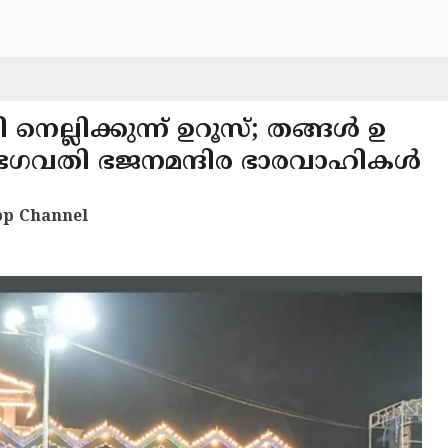
ല്ലിക്കുന്ന് ഉറൂസ്; തങ്ങൾ ഉ
ുമ്പ ഭഗവതി ഭജനമന്ദിര ഭാരവാഹികൾ
p Channel