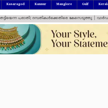
Kasaragod
Kannur
Manglore
Gulf
Keral