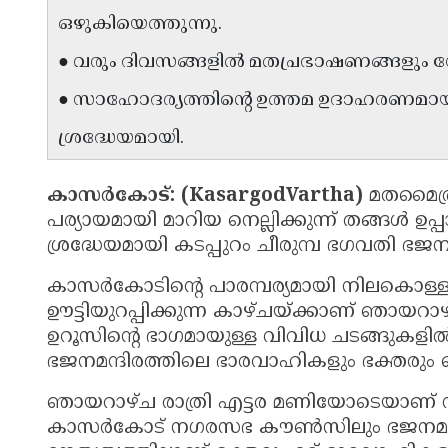
ഒഴുകിയെത്തുന്നു.
● വരും ദിവസങ്ങളിൽ മതപ്രഭാഷണങ്ങളും നേർ
● സാഹോദര്യത്തിന്റെ ഉത്തമ ഉദാഹരണമാ
ശ്രദ്ധേയമായി.
കാസർകോട്: (KasargodVartha)
മതമൈത്ര
പര്യായമായി മാറിയ നെല്ലിക്കുന്ന് തങ്ങൾ 
ശ്രദ്ധേയമായി കടപ്പുറം ചീരുമ്പ ഭഗവതി ഭ
കാസർകോടിന്റെ പാരമ്പര്യമായി നിലകൊള്
ഊട്ടിയുറപ്പിക്കുന്ന കാഴ്ചയ്ക്കാണ് ഞായറാഴ്ച 
ഉറൂസിന്റെ ഭാഗമായുള്ള വിവിധ ചടങ്ങുകളിൽ
ഭജനമന്ദിരത്തിലെ ഭാരവാഹികളും ഭക്തരും നെ
ഞായറാഴ്ച രാത്രി എട്ടര മണിയോടെയാണ് സംഘ
കാസർകോട് നഗരസഭ കൗൺസിലും ഭജനമന്ദി