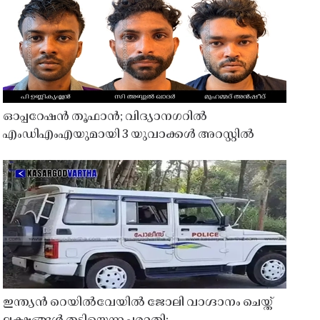
ഓപ്പറേഷൻ തൂഫാൻ; വിദ്യാനഗറിൽ
എംഡിഎംഎയുമായി 3 യുവാക്കൾ അറസ്റ്റിൽ
ഇന്ത്യൻ റെയിൽവേയിൽ ജോലി വാഗ്ദാനം ചെയ്ത്