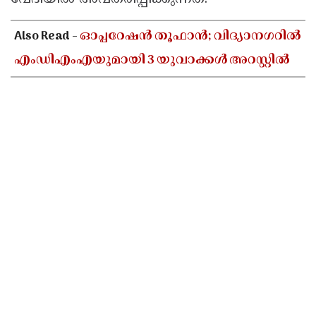
Also Read -
ഓപ്പറേഷൻ തൂഫാൻ; വിദ്യാനഗറിൽ
എംഡിഎംഎയുമായി 3 യുവാക്കൾ അറസ്റ്റിൽ