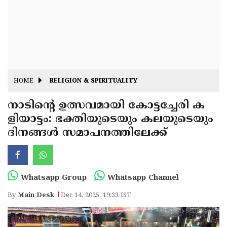
Fitr
May
Day
Eid
Al
Independence
Ad'ha
Day
Onam
HOME
RELIGION & SPIRITUALITY
J&K
State
നാടിന്റെ ഉത്സവമായി കോട്ടച്ചേരി ക
Haryana
ളിയാട്ടം: ഭക്തിയുടെയും കലയുടെയും
Assembly
State
Diwali
ദിനങ്ങൾ സമാപനത്തിലേക്ക്
Elections
Assembly
Christmas
Elections
New-
Year
Republic
Whatsapp Group
Whatsapp Channel
Day
Budget
By
Main Desk
Dec 14, 2025, 19:33 IST
Delhi