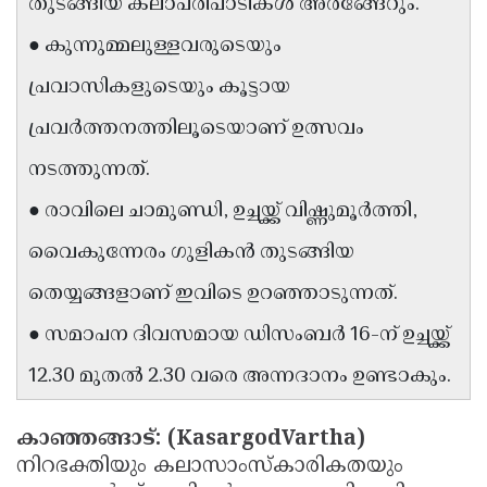
തുടങ്ങിയ കലാപരിപാടികൾ അരങ്ങേറും.
Updates
Assembly
Kerala
● കുന്നുമ്മലുള്ളവരുടെയും
Polls
Local
Look
പ്രവാസികളുടെയും കൂട്ടായ
Body
Back
പ്രവർത്തനത്തിലൂടെയാണ് ഉത്സവം
Election
2025
നടത്തുന്നത്.
● രാവിലെ ചാമുണ്ഡി, ഉച്ചയ്ക്ക് വിഷ്ണുമൂർത്തി,
വൈകുന്നേരം ഗുളികൻ തുടങ്ങിയ
തെയ്യങ്ങളാണ് ഇവിടെ ഉറഞ്ഞാടുന്നത്.
● സമാപന ദിവസമായ ഡിസംബർ 16-ന് ഉച്ചയ്ക്ക്
12.30 മുതൽ 2.30 വരെ അന്നദാനം ഉണ്ടാകും.
കാഞ്ഞങ്ങാട്: (KasargodVartha)
നിറഭക്തിയും കലാസാംസ്കാരികതയും