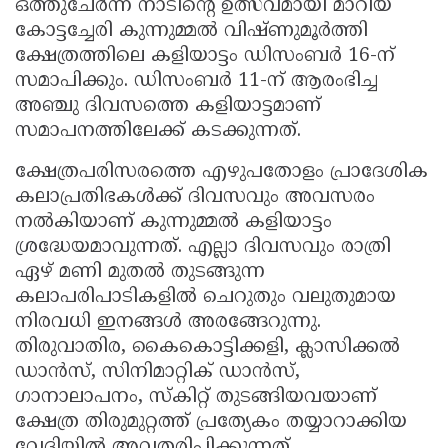
ഒത്തുചേർന്ന് നാടിൻ്റെ ഉത്സവമായി മാറിയ
കോട്ടച്ചേരി കുന്നുമ്മൽ വിഷ്ണുമൂർത്തി
ക്ഷേത്രത്തിലെ കളിയാട്ടം ഡിസംബർ 16-ന്
സമാപിക്കും. ഡിസംബർ 11-ന് ആരംഭിച്ച
അഞ്ചു ദിവസത്തെ കളിയാട്ടമാണ്
സമാപനത്തിലേക്ക് കടക്കുന്നത്.
ക്ഷേത്രപരിസരത്തെ എഴുപതോളം പ്രാദേശിക
കലാപ്രതിഭകൾക്ക് ദിവസവും അവസരം
നൽകിയാണ് കുന്നുമ്മൽ കളിയാട്ടം
ശ്രദ്ധേയമാവുന്നത്. എല്ലാ ദിവസവും രാത്രി
ഏഴ് മണി മുതൽ തുടങ്ങുന്ന
കലാപരിപാടികളിൽ ചെറുതും വലുതുമായ
നിരവധി ഇനങ്ങൾ അരങ്ങേറുന്നു.
തിരുവാതിര, കൈകൊട്ടിക്കളി, ക്ലാസിക്കൽ
ഡാൻസ്, സിനിമാറ്റിക് ഡാൻസ്,
ഗാനാലാപനം, സ്കിറ്റ് തുടങ്ങിയവയാണ്
ക്ഷേത്ര തിരുമുറ്റത്ത് പ്രത്യേകം തയ്യാറാക്കിയ
വേദിയിൽ അവതരിപ്പിക്കുന്നത്.