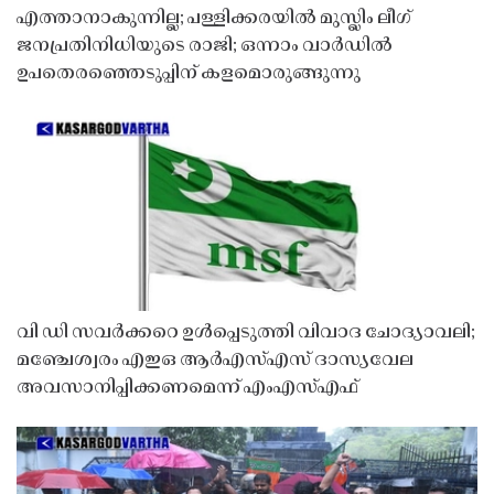
എത്താനാകുന്നില്ല; പള്ളിക്കരയിൽ മുസ്ലിം ലീഗ്
ജനപ്രതിനിധിയുടെ രാജി; ഒന്നാം വാർഡിൽ
ഉപതെരഞ്ഞെടുപ്പിന് കളമൊരുങ്ങുന്നു
വി ഡി സവർക്കറെ ഉൾപ്പെടുത്തി വിവാദ ചോദ്യാവലി;
മഞ്ചേശ്വരം എഇഒ ആർഎസ്എസ് ദാസ്യവേല
അവസാനിപ്പിക്കണമെന്ന് എംഎസ്എഫ്