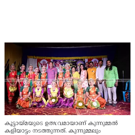
കൂട്ടായ്മയുടെ ഉത്സവമായാണ് കുന്നുമ്മൽ
കളിയാട്ടം നടത്തുന്നത്. കുന്നുമ്മലും