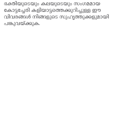
ഭക്തിയുടെയും കലയുടെയും സംഗമമായ
കോട്ടച്ചേരി കളിയാട്ടത്തെക്കുറിച്ചുള്ള ഈ
വിവരങ്ങൾ നിങ്ങളുടെ സുഹൃത്തുക്കളുമായി
പങ്കുവയ്ക്കുക.