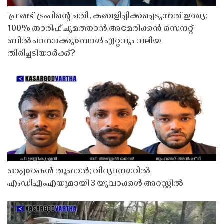
'ഫ്രണ്ട്' ട്രംപിന്റെ ചതി, കബളിപ്പിക്കപ്പെടുന്നത് ഇന്ത്യ;
100% താരിഫ് ചുമത്താൻ അമേരിക്കൻ സെനറ്റ്
ബിൽ പാസാക്കുമ്പോൾ ഏറ്റവും വലിയ
തിരിച്ചടിയാർക്ക്?
ഓപ്പറേഷൻ തൂഫാൻ; വിദ്യാനഗറിൽ
എംഡിഎംഎയുമായി 3 യുവാക്കൾ അറസ്റ്റിൽ