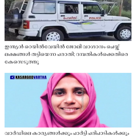
ഇന്ത്യൻ റെയിൽവേയിൽ ജോലി വാഗ്ദാനം ചെയ്ത്
ലക്ഷങ്ങൾ തട്ടിയെന്ന പരാതി; ദമ്പതികൾക്കെതിരെ
കേസെടുത്തു
വാർഡിലെ കാര്യങ്ങൾക്കും പാർട്ടി പരിപാടികൾക്കും