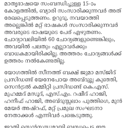
മാതൃഭാഷയെ സംബന്ധിച്ചുള്ള 15-ാം
കോളത്തിൽ, ബ്യാരി സംസാരിക്കുന്നവർ അത്
രേഖപ്പെടുത്തണം. ഉറുദു, നവയാത്തി
അല്ലെങ്കിൽ മറ്റ് ഭാഷകൾ സംസാരിക്കുന്നവർ
അവരുടെ ഭാഷയുടെ പേര് എഴുതണം.
ചോദ്യാവലിയിൽ 60 ചോദ്യങ്ങളുണ്ടെങ്കിലും,
അവയിൽ പലതും എല്ലാവർക്കും
ബാധകമായിരിക്കില്ല. അത്തരം ചോദ്യങ്ങൾക്ക്
ഉത്തരം നൽകേണ്ടതില്ല.
യോഗത്തിൽ സീനത്ത് ബക്ഷ് ജുമാ മസ്ജിദ്
പ്രസിഡണ്ട് യേനേപോയ അബ്ദുല്ല കുഞ്ഞി,
സെൻട്രൽ കമ്മിറ്റി പ്രസിഡണ്ട് കെ.എസ്.
മുഹമ്മദ് മസൂദ്, എസ്.എം. റഷീദ് ഹാജി,
ഹനീഫ് ഹാജി, അബ്ദുസ്സലാം പുത്തിഗെ, മുൻ
മേയർ അഷ്റഫ്, മറ്റ് പ്രമുഖ സംഘടനാ
നേതാക്കൾ എന്നിവർ പങ്കെടുത്തു.
ജാതി സെൻസസുമായി ബന്ധപ്പെട്ട ഈ