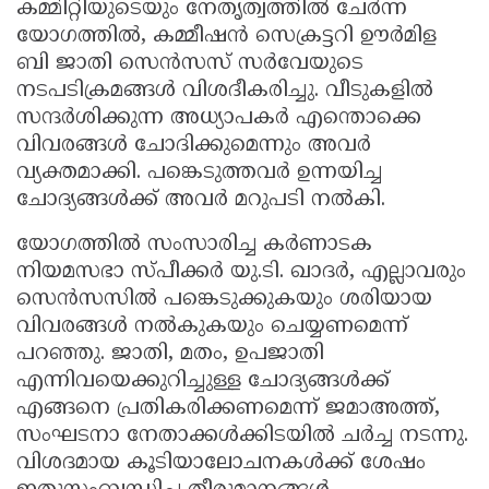
കമ്മിറ്റിയുടെയും നേതൃത്വത്തിൽ ചേർന്ന
യോഗത്തിൽ, കമ്മീഷൻ സെക്രട്ടറി ഊർമിള
ബി ജാതി സെൻസസ് സർവേയുടെ
നടപടിക്രമങ്ങൾ വിശദീകരിച്ചു. വീടുകളിൽ
സന്ദർശിക്കുന്ന അധ്യാപകർ എന്തൊക്കെ
വിവരങ്ങൾ ചോദിക്കുമെന്നും അവർ
വ്യക്തമാക്കി. പങ്കെടുത്തവർ ഉന്നയിച്ച
ചോദ്യങ്ങൾക്ക് അവർ മറുപടി നൽകി.
യോഗത്തിൽ സംസാരിച്ച കർണാടക
നിയമസഭാ സ്പീക്കർ യു.ടി. ഖാദർ, എല്ലാവരും
സെൻസസിൽ പങ്കെടുക്കുകയും ശരിയായ
വിവരങ്ങൾ നൽകുകയും ചെയ്യണമെന്ന്
പറഞ്ഞു. ജാതി, മതം, ഉപജാതി
എന്നിവയെക്കുറിച്ചുള്ള ചോദ്യങ്ങൾക്ക്
എങ്ങനെ പ്രതികരിക്കണമെന്ന് ജമാഅത്ത്,
സംഘടനാ നേതാക്കൾക്കിടയിൽ ചർച്ച നടന്നു.
വിശദമായ കൂടിയാലോചനകൾക്ക് ശേഷം