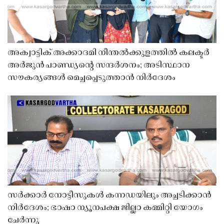
അക്വാട്ടിക് അക്കാദമി നീന്തൽക്കുളത്തിൽ കലക്ടർ
അർജുൻ പാണ്ഡ്യൻ്റെ സന്ദർശനം; അടിസ്ഥാന
സൗകര്യങ്ങൾ മെച്ചപ്പെടുത്താൻ നിർദേശം
സർക്കാർ നോട്ടീസുകൾ കന്നഡയിലും അച്ചടിക്കാൻ
നിർദേശം; ഭാഷാ ന്യൂനപക്ഷ ജില്ലാ കമ്മിറ്റി യോഗം
ചേർന്നു