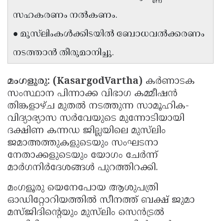
Updates
Assembly
സഹകരണം നൽകണം.
Kerala
Polls
Local
Look
● മുസ്‌ലിംകൾക്കിടയിൽ ബോധവൽക്കരണം
Body
Back
നടത്താൻ തീരുമാനിച്ചു.
Election
2025
മംഗളൂരു: (KasargodVartha)
കർണാടക
സംസ്ഥാന പിന്നാക്ക വിഭാഗ കമ്മീഷൻ
തിങ്കളാഴ്ച മുതൽ നടത്തുന്ന സാമൂഹിക-
വിദ്യാഭ്യാസ സർവേയുടെ മുന്നോടിയായി
ദക്ഷിണ കന്നഡ ജില്ലയിലെ മുസ്‌ലിം
ജമാഅത്തുകളുടെയും സംഘടനാ
നേതാക്കളുടെയും യോഗം ചേർന്ന്
മാർഗനിർദേശങ്ങൾ പുറത്തിറക്കി.
മംഗളൂരു യെനേപോയ ആശുപത്രി
ഓഡിറ്റോറിയത്തിൽ സീനത്ത് ബക്ഷ് ജുമാ
മസ്ജിദിന്റെയും മുസ്‌ലിം സെൻട്രൽ