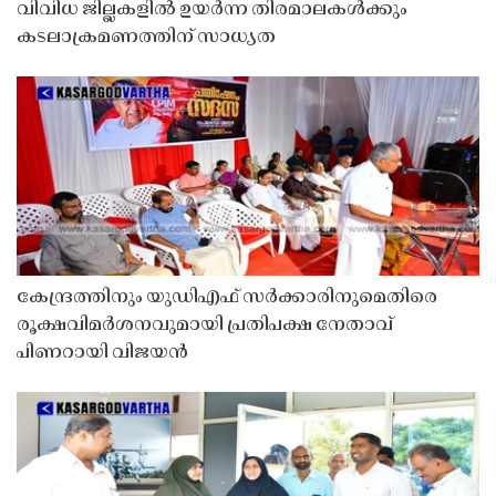
വിവിധ ജില്ലകളിൽ ഉയർന്ന തിരമാലകൾക്കും
കടലാക്രമണത്തിന് സാധ്യത
കേന്ദ്രത്തിനും യുഡിഎഫ് സർക്കാരിനുമെതിരെ
രൂക്ഷവിമർശനവുമായി പ്രതിപക്ഷ നേതാവ്
പിണറായി വിജയൻ