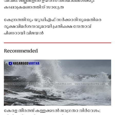
വിവിധ ജില്ലകളിൽ ഉയർന്ന തിരമാലകൾക്കും
കടലാക്രമണത്തിന് സാധ്യത
കേന്ദ്രത്തിനും യുഡിഎഫ് സർക്കാരിനുമെതിരെ
രൂക്ഷവിമർശനവുമായി പ്രതിപക്ഷ നേതാവ്
പിണറായി വിജയൻ
Recommended
കേരള തീരത്ത് കള്ളക്കടൽ ജാഗ്രതാ നിർദേശം;