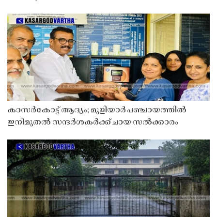
കാസർകോട്ട് ആദ്യം; മുളിയാർ പഞ്ചായത്തിൽ
ഇനിമുതൽ സന്ദർശകർക്ക് ചായ സൽക്കാരം