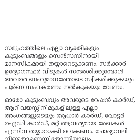
സമൂഹത്തിലെ എല്ലാ വ്യക്തികളും
കുടുംബങ്ങളും സെൻസസിനായി
മാനസികമായി തയ്യാറെടുക്കണം. സർക്കാർ
ഉദ്യോഗസ്ഥർ വീടുകൾ സന്ദർശിക്കുമ്പോൾ
അവരെ ബഹുമാനത്തോടെ സ്വീകരിക്കുകയും
പൂർണ സഹകരണം നൽകുകയും വേണം.
ഓരോ കുടുംബവും അവരുടെ റേഷൻ കാർഡ്,
ആറ് വയസ്സിന് മുകളിലുള്ള എല്ലാ
അംഗങ്ങളുടെയും ആധാർ കാർഡ്, വോട്ടർ
ഐഡി കാർഡ്, മറ്റ് ആവശ്യമായ രേഖകൾ
എന്നിവ തയ്യാറാക്കി വെക്കണം. ചോദ്യാവലി
നീണ്ടതാണെന്ന് തോന്നിയാലും