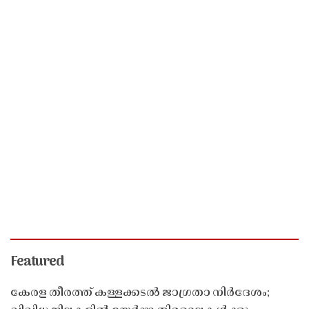
Featured
കേരള തീരത്ത് കള്ളക്കടൽ ജാഗ്രതാ നിർദേശം;