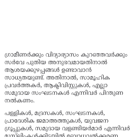
ഗ്രാമീണർക്കും വിദ്യാഭ്യാസം കുറഞ്ഞവർക്കും
സർവേ പുതിയ അനുഭവമായതിനാൽ
ആശയക്കുഴപ്പങ്ങൾ ഉണ്ടാവാൻ
സാധ്യതയുണ്ട്. അതിനാൽ, സാമൂഹിക
പ്രവർത്തകർ, ആക്ടിവിസ്റ്റുകൾ, എല്ലാ
സമുദായ സംഘടനകൾ എന്നിവർ പിന്തുണ
നൽകണം.
പള്ളികൾ, മദ്രസകൾ, സംഘടനകൾ,
പ്രാദേശിക ജമാഅത്തുകൾ, യുവജന
ഗ്രൂപ്പുകൾ, സമുദായ വളണ്ടിയർമാർ എന്നിവർ
മുസ്‌ലിംകൾക്കിടയിൽ ബോധവൽക്കരണ