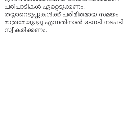
പരിപാടികൾ ഏറ്റെടുക്കണം.
തയ്യാറെടുപ്പുകൾക്ക് പരിമിതമായ സമയം
മാത്രമേയുള്ളൂ എന്നതിനാൽ ഉടനടി നടപടി
സ്വീകരിക്കണം.