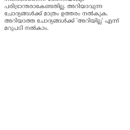
പരിഭ്രാന്തരാകേണ്ടതില്ല. അറിയാവുന്ന
ചോദ്യങ്ങൾക്ക് മാത്രം ഉത്തരം നൽകുക.
അറിയാത്ത ചോദ്യങ്ങൾക്ക് 'അറിയില്ല' എന്ന്
മറുപടി നൽകാം.