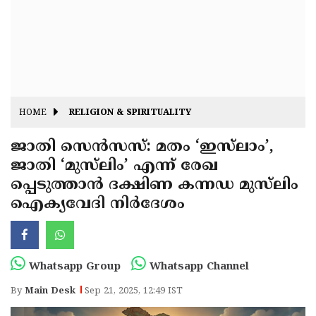
Fitr
May
Day
Eid
Al
Independence
Ad'ha
Day
Onam
HOME
RELIGION & SPIRITUALITY
J&K
State
ജാതി സെൻസസ്: മതം ‘ഇസ്‌ലാം’,
Haryana
ജാതി ‘മുസ്‌ലിം’ എന്ന് രേഖ
Assembly
State
Diwali
പ്പെടുത്താൻ ദക്ഷിണ കന്നഡ മുസ്‌ലിം
Elections
Assembly
Christmas
ഐക്യവേദി നിർദേശം
Elections
New-
Year
Republic
Whatsapp Group
Whatsapp Channel
Day
Budget
By
Main Desk
Sep 21, 2025, 12:49 IST
Delhi