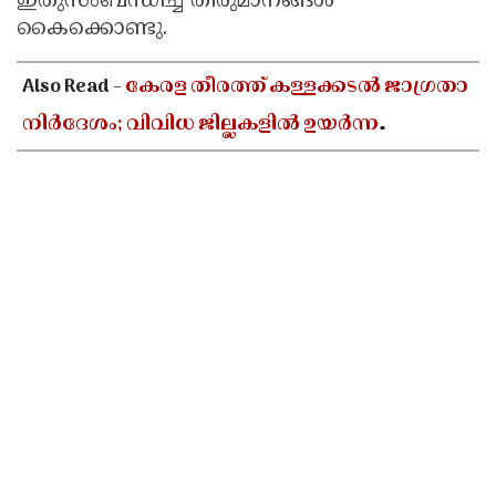
ഇതുസംബന്ധിച്ച തീരുമാനങ്ങൾ
കൈക്കൊണ്ടു.
Also Read -
കേരള തീരത്ത് കള്ളക്കടൽ ജാഗ്രതാ
നിർദേശം; വിവിധ ജില്ലകളിൽ ഉയർന്ന
തിരമാലകൾക്കും കടലാക്രമണത്തിന്
സാധ്യത