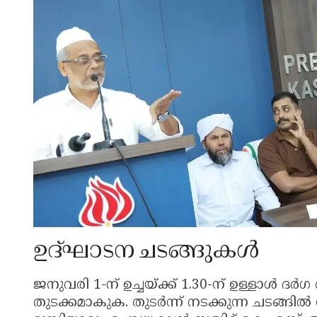
ഉദ്ഘാടന ചടങ്ങുകൾ
ജനുവരി 1-ന് ഉച്ചയ്ക്ക് 1.30-ന് ഉള്ളാൾ ദ
തുടക്കമാകുക. തുടർന്ന് നടക്കുന്ന ചടങ്ങ