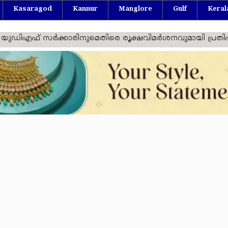
Kasaragod
Kannur
Manglore
Gulf
Keral