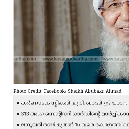
Photo Credit: Facebook/ Sheikh Abubakr Ahmad
● കർണാടക സ്പീക്കർ യു.ടി. ഖാദർ ഉദ്ഘാടന ച
● 313 അംഗ സെന്റിനറി ഗാർഡിന്റെ മാർച്ച് കാ
● ജനുവരി രണ്ട് മുതൽ 16 വരെ കേരളത്തിലെ