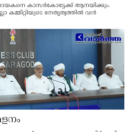
ാ നായകനെ കാസർകോട്ടേക്ക് ആനയിക്കും.
 കമ്മിറ്റിയുടെ നേതൃത്വത്തിൽ വൻ
േളനം