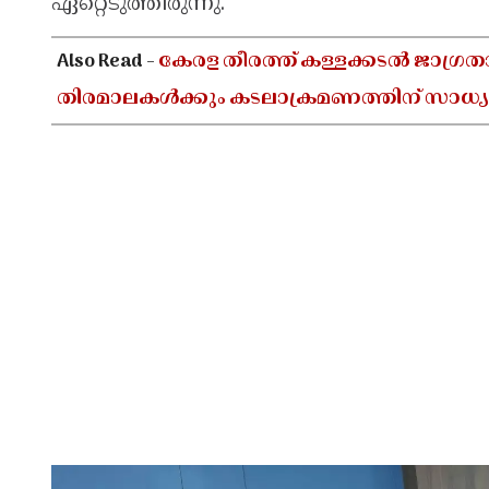
ഏറ്റെടുത്തിരുന്നു.
Also Read -
കേരള തീരത്ത് കള്ളക്കടൽ ജാഗ്രത
തിരമാലകൾക്കും കടലാക്രമണത്തിന് സാധ്