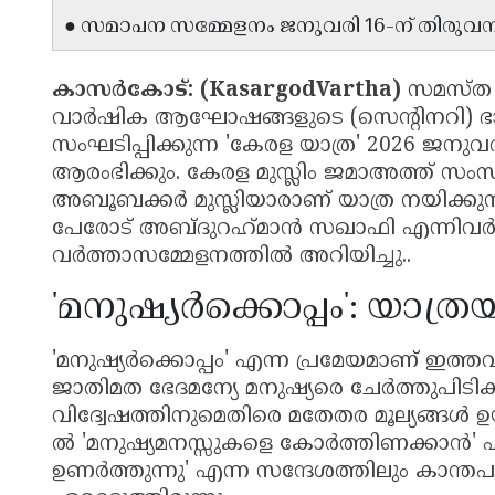
● സമാപന സമ്മേളനം ജനുവരി 16-ന് തിരുവന
കാസർകോട്: (KasargodVartha)
സമസ്ത 
വാർഷിക ആഘോഷങ്ങളുടെ (സെന്റിനറി) ഭാഗ
സംഘടിപ്പിക്കുന്ന 'കേരള യാത്ര' 2026 ജനുവര
ആരംഭിക്കും. കേരള മുസ്ലിം ജമാഅത്ത് സംസ്
അബൂബക്കർ മുസ്ലിയാരാണ് യാത്ര നയിക്കുന്
പേരോട് അബ്ദുറഹ്‌മാൻ സഖാഫി എന്നിവർ 
വർത്താസമ്മേളനത്തിൽ അറിയിച്ചു..
'മനുഷ്യർക്കൊപ്പം': യാത്
'മനുഷ്യർക്കൊപ്പം' എന്ന പ്രമേയമാണ് ഇത്തവ
ജാതിമത ഭേദമന്യേ മനുഷ്യരെ ചേർത്തുപിടിക
വിദ്വേഷത്തിനുമെതിരെ മതേതര മൂല്യങ്ങൾ ഉയർത്
ൽ 'മനുഷ്യമനസ്സുകളെ കോർത്തിണക്കാൻ' എ
ഉണർത്തുന്നു' എന്ന സന്ദേശത്തിലും കാന