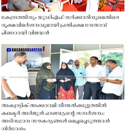
കേന്ദ്രത്തിനും യുഡിഎഫ് സർക്കാരിനുമെതിരെ
രൂക്ഷവിമർശനവുമായി പ്രതിപക്ഷ നേതാവ്
പിണറായി വിജയൻ
അക്വാട്ടിക് അക്കാദമി നീന്തൽക്കുളത്തിൽ
കലക്ടർ അർജുൻ പാണ്ഡ്യൻ്റെ സന്ദർശനം;
അടിസ്ഥാന സൗകര്യങ്ങൾ മെച്ചപ്പെടുത്താൻ
നിർദേശം