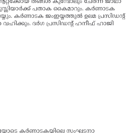
 ആറ്റക്കോയ തങ്ങൾ കുമ്പോലും ചേർന്ന് ജാഥാ
സ്ലിയാർക്ക് പതാക കൈമാറും. കർണാടക
െയ്യും. കർണാടക ജംഇയ്യത്തുൽ ഉലമ പ്രസിഡൻ്റ്
 വഹിക്കും. ദർഗ പ്രസിഡൻ്റ് ഹനീഫ് ഹാജി
്പടിയോടെ കർണാടകയിലെ സംഘടനാ