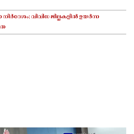
ാ നിർദേശം; വിവിധ ജില്ലകളിൽ ഉയർന്ന
യത