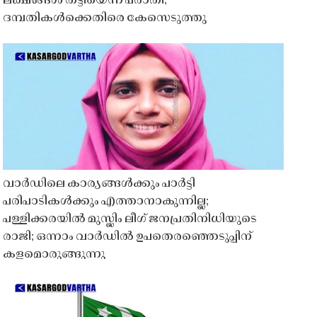
ലക്ഷങ്ങൾ തട്ടിയെന്ന പരാതി;
ദമ്പതികൾക്കെതിരെ കേസെടുത്തു
വാർഡിലെ കാര്യങ്ങൾക്കും പാർട്ടി
പരിപാടികൾക്കും എത്താനാകുന്നില്ല;
പള്ളിക്കരയിൽ മുസ്ലിം ലീഗ് ജനപ്രതിനിധിയുടെ
രാജി; ഒന്നാം വാർഡിൽ ഉപതെരഞ്ഞെടുപ്പിന്
കളമൊരുങ്ങുന്നു