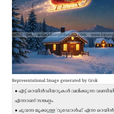
Representational Image generated by Grok
● എട്ട് റെയിൻഡിയറുകൾ വലിക്കുന്ന വണ്ടിയ
എന്നാണ് സങ്കല്പം.
● ചുവന്ന മൂക്കുള്ള 'റുഡോൾഫ്' എന്ന റെയിൻ