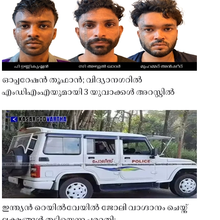
ഓപ്പറേഷൻ തൂഫാൻ; വിദ്യാനഗറിൽ
എംഡിഎംഎയുമായി 3 യുവാക്കൾ അറസ്റ്റിൽ
ഇന്ത്യൻ റെയിൽവേയിൽ ജോലി വാഗ്ദാനം ചെയ്ത്