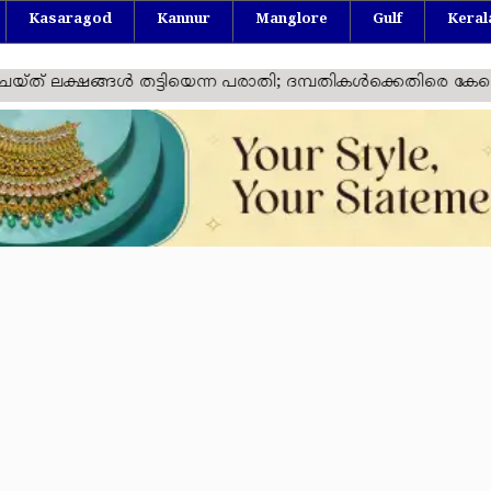
Kasaragod
Kannur
Manglore
Gulf
Keral