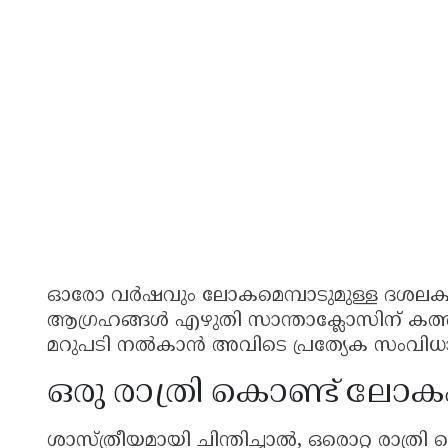
ഓരോ വർഷവും ലോകമെമ്പാടുമുള്ള ദശലക്ഷക
ആഗ്രഹങ്ങൾ എഴുതി സാന്താക്ലോസിന് കത്
മറുപടി നൽകാൻ അവിടെ പ്രത്യേക സംവിധാനങ്ങ
ഒരു രാത്രി കൊണ്ട് ലോകം 
ശാസ്ത്രീയമായി ചിന്തിച്ചാൽ, ഒരൊറ്റ രാത്