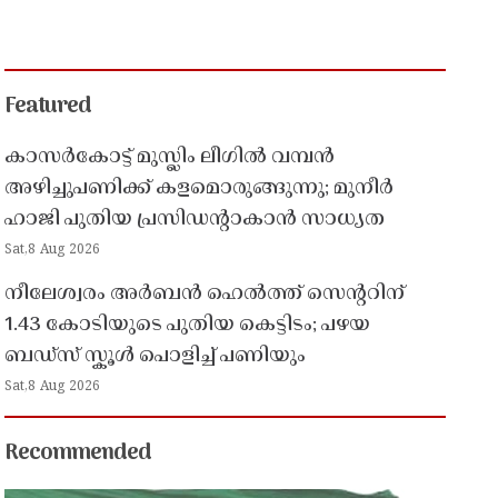
Featured
കാസർകോട്ട് മുസ്ലിം ലീഗിൽ വമ്പൻ
അഴിച്ചുപണിക്ക് കളമൊരുങ്ങുന്നു; മുനീർ
ഹാജി പുതിയ പ്രസിഡൻ്റാകാൻ സാധ്യത
Sat,8 Aug 2026
നീലേശ്വരം അർബൻ ഹെൽത്ത് സെൻ്ററിന്
1.43 കോടിയുടെ പുതിയ കെട്ടിടം; പഴയ
ബഡ്സ് സ്കൂൾ പൊളിച്ച് പണിയും
Sat,8 Aug 2026
Recommended