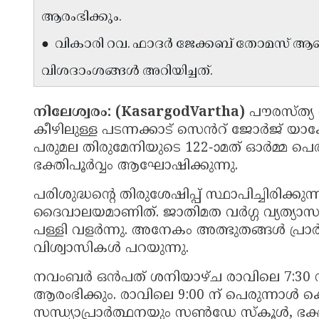
ആരംഭിക്കും.
● വികാരി റവ. ഫാദർ ജേക്കബ് തോമസ് 
വിശദാംശങ്ങൾ അറിയിച്ചത്.
നിലേശ്വരം: (KasargodVartha)
പൗരസ്ത്
കീഴിലുള്ള പടന്നക്കാട് സെൻറ് ജോർജ് യാ
പരുമല തിരുമേനിയുടെ 122-ാമത് ഓർമ്മ പ
ഭക്തിപൂർവ്വം ആഘോഷിക്കുന്നു.
പരിശുദ്ധന്റെ തിരുശേഷിപ്പ് സ്ഥാപിച്ചിരിക
ദൈവാലയമാണിത്. ജാതിമത വർഗ്ഗ വ്യത്യാ
പള്ളി വളർന്നു. അനേകം അത്ഭുതങ്ങൾ പ്ര
വിശ്വാസികൾ പറയുന്നു.
നവംബർ ഒൻപത് ശനിയാഴ്ച രാവിലെ 7:30 
ആരംഭിക്കും. രാവിലെ 9:00 ന് പെരുന്നാൾ കൊട
സന്ധ്യാപ്രാര്‍ത്ഥനയും സൺഡേ സ്കൂൾ, 