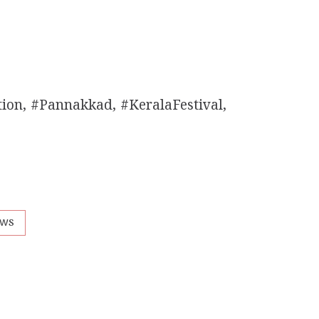
n, #Pannakkad, #KeralaFestival,
ews