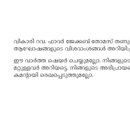
വികാരി റവ. ഫാദർ ജേക്കബ് തോമസ് തണുങ
ആഘോഷങ്ങളുടെ വിശദാംശങ്ങൾ അറിയിച്ച
ഈ വാർത്ത ഷെയർ ചെയ്യുമല്ലോ. നിങ്ങളുട
മറ്റുള്ളവർ അറിയട്ടെ. നിങ്ങളുടെ അഭിപ്രാ
കമൻ്റായി രെഖപ്പെടുത്തുമല്ലോ.