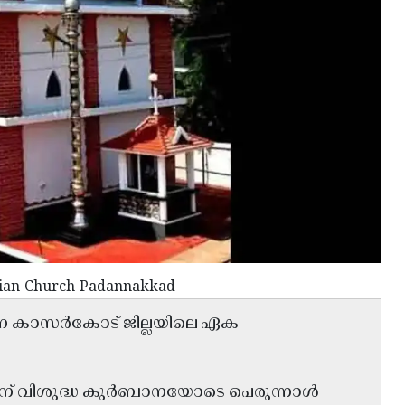
yrian Church Padannakkad
്കുന്ന കാസർകോട് ജില്ലയിലെ ഏക
 ന് വിശുദ്ധ കുർബാനയോടെ പെരുന്നാൾ