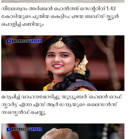
നീലേശ്വരം അർബൻ ഹെൽത്ത് സെൻ്ററിന് 1.43
കോടിയുടെ പുതിയ കെട്ടിടം; പഴയ ബഡ്സ് സ്കൂൾ
പൊളിച്ച് പണിയും
മദ്യപിച്ച് വാഹനമോടിച്ചു; യൂട്യൂബർ 'ഹെലൻ ഓഫ്
സ്പാർട്ട' എന്ന എസ് ആർ ധന്യയുടെ ലൈസൻസ്
സസ്പെൻഡ് ചെയ്തു ​​​​​​​