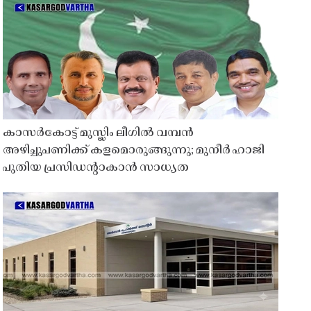
കാസർകോട്ട് മുസ്ലിം ലീഗിൽ വമ്പൻ
അഴിച്ചുപണിക്ക് കളമൊരുങ്ങുന്നു; മുനീർ ഹാജി
പുതിയ പ്രസിഡൻ്റാകാൻ സാധ്യത