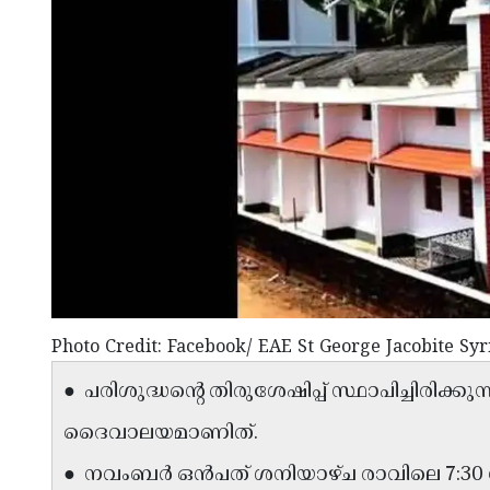
Photo Credit: Facebook/ EAE St George Jacobite S
● പരിശുദ്ധന്റെ തിരുശേഷിപ്പ് സ്ഥാപിച്ചിരിക
ദൈവാലയമാണിത്.
● നവംബർ ഒൻപത് ശനിയാഴ്ച രാവിലെ 7:30