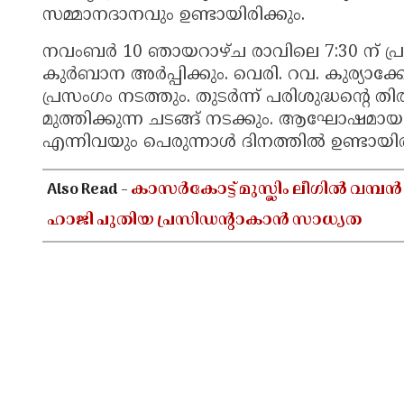
സമ്മാനദാനവും ഉണ്ടായിരിക്കും.
നവംബർ 10 ഞായറാഴ്ച രാവിലെ 7:30 ന് പ്രഭാ
കുർബാന അർപ്പിക്കും. വെരി. റവ. കുര്യാ
പ്രസംഗം നടത്തും. തുടർന്ന് പരിശുദ്ധന്റെ ത
മുത്തിക്കുന്ന ചടങ്ങ് നടക്കും. ആഘോഷമായ
എന്നിവയും പെരുന്നാൾ ദിനത്തിൽ ഉണ്ടായിരി
Also Read -
കാസർകോട്ട് മുസ്ലിം ലീഗിൽ വമ്പൻ
ഹാജി പുതിയ പ്രസിഡൻ്റാകാൻ സാധ്യത