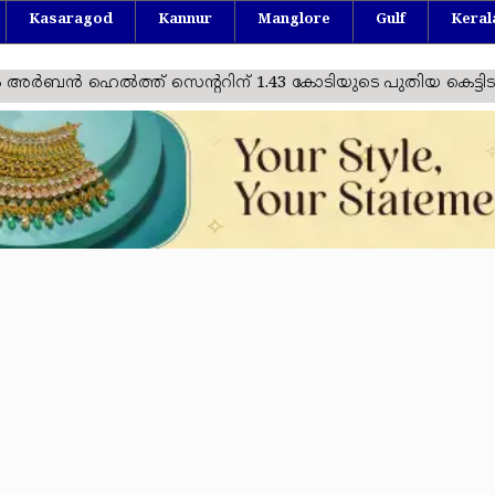
Kasaragod
Kannur
Manglore
Gulf
Keral