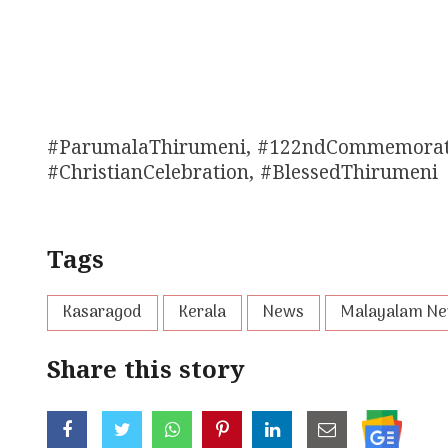
#ParumalaThirumeni, #122ndCommemoratio
#ChristianCelebration, #BlessedThirumeni
Tags
Kasaragod
Kerala
News
Malayalam N
Share this story