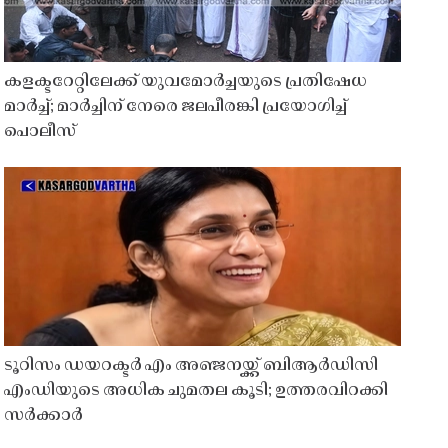
കളക്ടറേറ്റിലേക്ക് യുവമോർച്ചയുടെ പ്രതിഷേധ
മാർച്ച്; മാർച്ചിന് നേരെ ജലപീരങ്കി പ്രയോഗിച്ച്
പൊലീസ്
ടൂറിസം ഡയറക്ടർ എം അഞ്ജനയ്ക്ക് ബിആർഡിസി
എംഡിയുടെ അധിക ചുമതല കൂടി; ഉത്തരവിറക്കി
സർക്കാർ