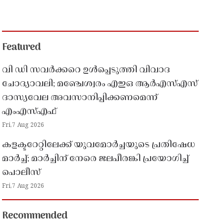
Featured
വി ഡി സവർക്കറെ ഉൾപ്പെടുത്തി വിവാദ
ചോദ്യാവലി; മഞ്ചേശ്വരം എഇഒ ആർഎസ്എസ്
ദാസ്യവേല അവസാനിപ്പിക്കണമെന്ന്
എംഎസ്എഫ്
Fri,7 Aug 2026
കളക്ടറേറ്റിലേക്ക് യുവമോർച്ചയുടെ പ്രതിഷേധ
മാർച്ച്; മാർച്ചിന് നേരെ ജലപീരങ്കി പ്രയോഗിച്ച്
പൊലീസ്
Fri,7 Aug 2026
Recommended