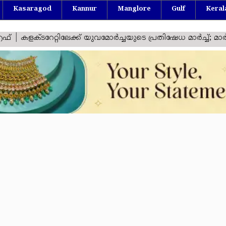
Kasaragod
Kannur
Manglore
Gulf
Keral