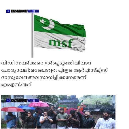
വി ഡി സവർക്കറെ ഉൾപ്പെടുത്തി വിവാദ
ചോദ്യാവലി; മഞ്ചേശ്വരം എഇഒ ആർഎസ്എസ്
ദാസ്യവേല അവസാനിപ്പിക്കണമെന്ന്
എംഎസ്എഫ്