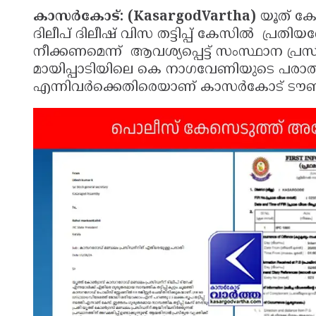
കാസർകോട്: (KasargodVartha)
യൂത് ക
ദിലീപ് ദിലീഷ് വിസ തട്ടിപ്പ് കേസിൽ പ്രത
നീക്കണമെന്ന് ആവശ്യപ്പെട്ട് സംസ്ഥാന പ്രസ
മായിപ്പാടിയിലെ കെ നാഗവേണിയുടെ പരാതിയ
എന്നിവർക്കെതിരെയാണ് കാസർകോട് ടൗൺ 