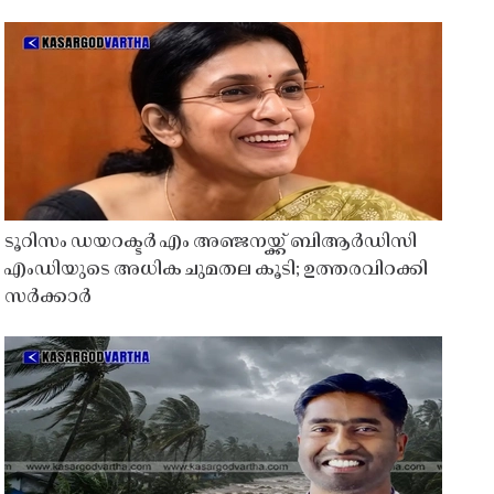
ടൂറിസം ഡയറക്ടർ എം അഞ്ജനയ്ക്ക് ബിആർഡിസി
എംഡിയുടെ അധിക ചുമതല കൂടി; ഉത്തരവിറക്കി
സർക്കാർ