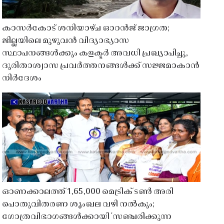
കാസർകോട് ശനിയാഴ്ച ഓറൻജ് ജാഗ്രത;
ജില്ലയിലെ മുഴുവൻ വിദ്യാഭ്യാസ
സ്ഥാപനങ്ങൾക്കും കളക്ടർ അവധി പ്രഖ്യാപിച്ചു,
ദുരിതാശ്വാസ പ്രവർത്തനങ്ങൾക്ക് സജ്ജമാകാൻ
നിർദേശം
ഓണക്കാലത്ത് 1,65,000 മെട്രിക് ടൺ അരി
പൊതുവിതരണ ശൃംഖല വഴി നൽകും;
ഗോത്രവിഭാഗങ്ങൾക്കായി 'സഞ്ചരിക്കുന്ന