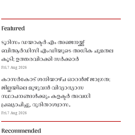
Featured
ടൂറിസം ഡയറക്ടർ എം അഞ്ജനയ്ക്ക്
ബിആർഡിസി എംഡിയുടെ അധിക ചുമതല
കൂടി; ഉത്തരവിറക്കി സർക്കാർ
Fri,7 Aug 2026
കാസർകോട് ശനിയാഴ്ച ഓറൻജ് ജാഗ്രത;
ജില്ലയിലെ മുഴുവൻ വിദ്യാഭ്യാസ
സ്ഥാപനങ്ങൾക്കും കളക്ടർ അവധി
പ്രഖ്യാപിച്ചു, ദുരിതാശ്വാസ
പ്രവർത്തനങ്ങൾക്ക് സജ്ജമാകാൻ നിർദേശം
Fri,7 Aug 2026
Recommended