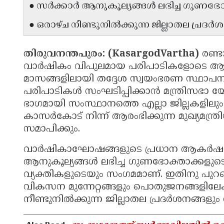
● സർക്കാർ ആനുകൂല്യങ്ങൾ ലഭിച്ച ഗുണഭോ
● ഒരാഴ്ച നീണ്ടുനിൽക്കുന്ന ജില്ലാതല പ്രദ
തിരുവനന്തപുരം: (KasargodVartha)
രണ്ട
വാർഷികം വിപുലമായ പരിപാടികളോടെ ആഘോഷ
മാസങ്ങളിലായി തദ്ദേശ സ്വയംഭരണ സ്ഥാ
പരിപാടികൾ സംഘടിപ്പിക്കാൻ മന്ത്രിസഭാ
ഭാഗമായി സംസ്ഥാനത്തെ എല്ലാ ജില്ലകളിലും മുഖ
കാസർകോട് നിന്ന് ആരംഭിക്കുന്ന മുഖ്യമന്ത്ര
സമാപിക്കും.
വാർഷികാഘോഷങ്ങളുടെ പ്രധാന ആകർഷണങ്
ആനുകൂല്യങ്ങൾ ലഭിച്ച ഗുണഭോക്താക്കളു
വ്യക്തികളുടെയും സംഗമമാണ്. ഇതിനു പുറമ
വികസന മുന്നേറ്റങ്ങളും പൊതുജനങ്ങളിലേക്
നീണ്ടുനിൽക്കുന്ന ജില്ലാതല പ്രദർശനങ്ങളു