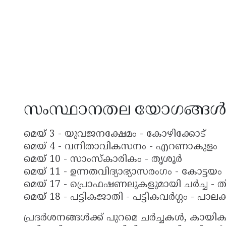
സംസ്ഥാനതല യോഗങ്ങൾ
മെയ് 3 - യുവജനക്ഷേമം - കോഴിക്കോട്
മെയ് 4 - വനിതാവികസനം - എറണാകുളം
മെയ് 10 - സാംസ്കാരികം - തൃശൂർ
മെയ് 11 - ഉന്നതവിദ്യാഭ്യാസരംഗം - കോട്ടയം
മെയ് 17 - പ്രൊഫഷണലുകളുമായി ചർച്ച - ത
മെയ് 18 - പട്ടികജാതി - പട്ടികവർഗ്ഗം - പാലക്
പ്രദർശനങ്ങൾക്ക് പുറമെ ചർച്ചകൾ, കായി