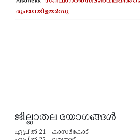
Also Read -
സംസ്ഥാനത്ത് സ്വർണവിലയിൽ വൈകു
രൂപയായി ഉയർന്നു
ജില്ലാതല യോഗങ്ങൾ
ഏപ്രിൽ 21 - കാസർകോട്