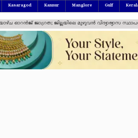
Kasaragod
Kannur
Manglore
Gulf
Keral