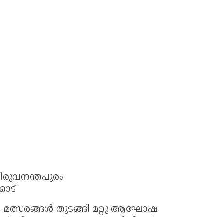
ിരുവനന്തപുരം
കാട്
ക മത്സരങ്ങൾ തുടങ്ങി മറ്റു ആഘോഷ