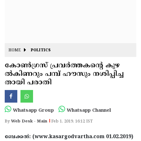
Fitr
May
Day
Eid
Al
Independence
Ad'ha
Day
Onam
HOME
POLITICS
J&K
State
കോണ്‍ഗ്രസ് പ്രവര്‍ത്തകന്റെ കുഴ
Haryana
ല്‍കിണറും പമ്പ് ഹൗസും നശിപ്പിച്ച
Assembly
State
Diwali
തായി പരാതി
Elections
Assembly
Christmas
Elections
New-
Year
Republic
Whatsapp Group
Whatsapp Channel
Day
Budget
By
Web Desk - Main
Feb 1, 2019, 16:12 IST
Delhi
ബേക്കല്‍: (www.kasargodvartha.com 01.02.2019)