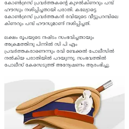
Election
Maha
കോണ്‍ഗ്രസ് പ്രവര്‍ത്തകന്റെ കുഴല്‍കിണറും പമ്പ്
ഹൗസും നശിപ്പിച്ചതായി പരാതി. കല്യോട്ടെ
Shivarathri
International
കോണ്‍ഗ്രസ് പ്രവര്‍ത്തകന്‍ രവിയുടെ വീട്ടുപറമ്പിലെ
Women's
Anti-
കിണറും പമ്പ് ഹൗസുമാണ് നശിപ്പിച്ചത്.
Day
Drug
Attukal
ലക്ഷം രൂപയുടെ നഷ്ടം സംഭവിച്ചതായും
Campaign
Pongala
Holi
അക്രമത്തിനു പിന്നില്‍ സി പി എം
പ്രവര്‍ത്തകരാണെന്നും രവി ബേക്കല്‍ പോലീസില്‍
2025
2025
IPL
നല്‍കിയ പരാതിയില്‍ പറയുന്നു. സംഭവത്തില്‍
2025
Eid
പോലീസ് കേസെടുത്ത് അന്വേഷണം ആരംഭിച്ചു.
Al-
Waqf
Fitr
Bill
Vishu
2025
Controversy
Festival
Good
2025
Friday
Easter
Observance
Sunday
By-
2025
2025
Election
Bihar