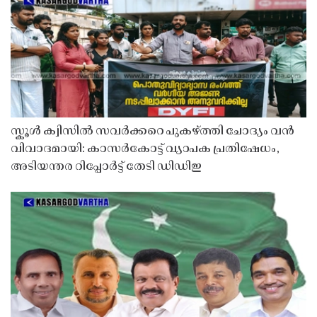
സ്കൂൾ ക്വിസിൽ സവർക്കറെ പുകഴ്ത്തി ചോദ്യം വൻ
വിവാദമായി: കാസർകോട്ട് വ്യാപക പ്രതിഷേധം,
അടിയന്തര റിപ്പോർട്ട് തേടി ഡിഡിഇ