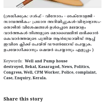
Updates
Assembly
Kerala
Polls
Local
Look
(ശ്രദ്ധിക്കുക: ഗൾഫ് - വിനോദം - ടെക്നോളജി -
സാമ്പത്തികം- പ്രധാന അറിയിപ്പുകൾ-വിദ്യാഭ്യാസം-
Body
Back
തൊഴിൽ വിശേഷങ്ങൾ ഉൾപ്പെടെ മലയാളം
Election
2025
വാർത്തകൾ നിങ്ങളുടെ മൊബൈലിൽ ലഭിക്കാൻ
കെവാർത്തയുടെ പുതിയ ആൻഡ്രോയിഡ് ആപ്പ്
ഇവിടെ ക്ലിക്ക് ചെയ്ത് ഡൗൺലോഡ് ചെയ്യുക.
ഉപയോഗിക്കാനും ഷെയർ ചെയ്യാനും എളുപ്പം )
Keywords:
Well and Pump house
destroyed, Bekal, Kasaragod, News, Politics,
Congress, Well, CPM Worker, Police, complaint,
Case, Enquiry, Kerala.
Share this story