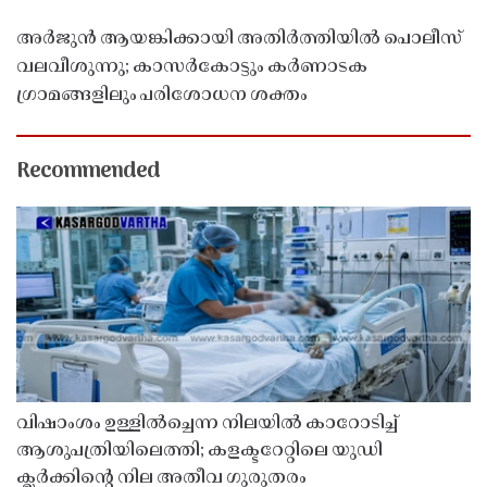
അർജുൻ ആയങ്കിക്കായി അതിർത്തിയിൽ പൊലീസ്
വലവീശുന്നു; കാസർകോട്ടും കർണാടക
ഗ്രാമങ്ങളിലും പരിശോധന ശക്തം
Recommended
വിഷാംശം ഉള്ളിൽച്ചെന്ന നിലയിൽ കാറോടിച്ച്
ആശുപത്രിയിലെത്തി; കളക്ടറേറ്റിലെ യുഡി
ക്ലർക്കിൻ്റെ നില അതീവ ഗുരുതരം