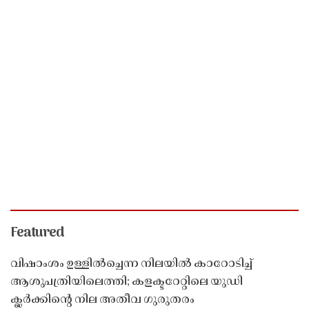
Featured
വിഷാംശം ഉള്ളിൽച്ചെന്ന നിലയിൽ കാറോടിച്ച്
ആശുപത്രിയിലെത്തി; കളക്ടറേറ്റിലെ യുഡി
ക്ലർക്കിൻ്റെ നില അതീവ ഗുരുതരം