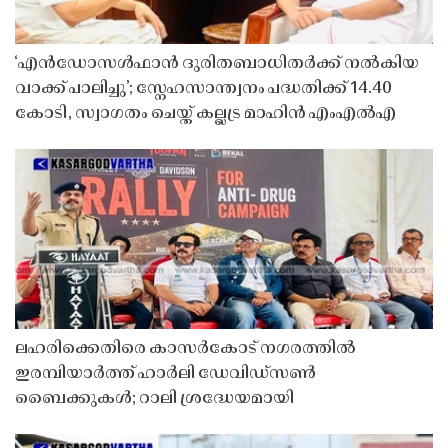
‘എൻഡോസൾഫാൻ ദുരിതബാധിതർക്ക് നൽകിയ
വാക്ക് പാലിച്ചു’; സ്നേഹസാന്ത്വനം പദ്ധതിക്ക് 14.40
കോടി, സ്വാഗതം ചെയ്ത് കല്ലട്ര മാഹിൻ എംഎൽഎ
ലഹരിക്കെതിരെ കാസർകോട് നഗരത്തിൽ
ഇരമ്പിയാർത്ത് ഹാർലി ഡേവിഡ്‌സൺ
ബൈക്കുകൾ; റാലി ശ്രദ്ധേയമായി