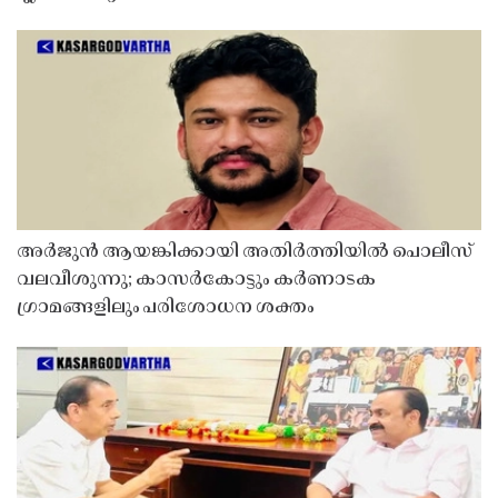
അർജുൻ ആയങ്കിക്കായി അതിർത്തിയിൽ പൊലീസ്
വലവീശുന്നു; കാസർകോട്ടും കർണാടക
ഗ്രാമങ്ങളിലും പരിശോധന ശക്തം