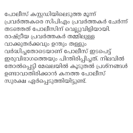
പോലീസ് കസ്റ്റഡിയിലെടുത്ത മൂന്ന്
പ്രവർത്തകരെ സിപിഎം പ്രവർത്തകർ ചേർന്ന്
തടഞ്ഞത് പോലീസിന് വെല്ലുവിളിയായി.
രാഷ്ട്രീയ പ്രവർത്തകർ തമ്മിലുള്ള
വാക്കുതർക്കവും ഉന്തും തള്ളും
വർദ്ധിച്ചതോടെയാണ് പോലീസ് ഇടപെട്ട്
ഇരുവിഭാഗത്തെയും പിന്തിരിപ്പിച്ചത്. നിലവിൽ
തോൽപ്പെട്ടി മേഖലയിൽ കൂടുതൽ പ്രശ്‌നങ്ങൾ
ഉണ്ടാവാതിരിക്കാൻ കനത്ത പോലീസ്
സുരക്ഷ ഏർപ്പെടുത്തിയിട്ടുണ്ട്.