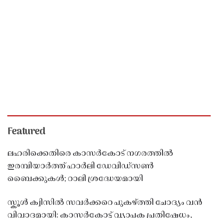
Featured
ലഹരിക്കെതിരെ കാസർകോട് നഗരത്തിൽ
ഇരമ്പിയാർത്ത് ഹാർലി ഡേവിഡ്‌സൺ
ബൈക്കുകൾ; റാലി ശ്രദ്ധേയമായി
സ്കൂൾ ക്വിസിൽ സവർക്കറെ പുകഴ്ത്തി ചോദ്യം വൻ
വിവാദമായി: കാസർകോട്ട് വ്യാപക പ്രതിഷേധം,