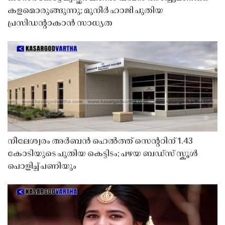
കളമൊരുങ്ങുന്നു; മുനീർ ഹാജി പുതിയ
പ്രസിഡൻ്റാകാൻ സാധ്യത
നീലേശ്വരം അർബൻ ഹെൽത്ത് സെൻ്ററിന് 1.43
കോടിയുടെ പുതിയ കെട്ടിടം; പഴയ ബഡ്സ് സ്കൂൾ
പൊളിച്ച് പണിയും