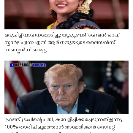
മദ്യപിച്ച് വാഹനമോടിച്ചു; യൂട്യൂബർ 'ഹെലൻ ഓഫ്
സ്പാർട്ട' എന്ന എസ് ആർ ധന്യയുടെ ലൈസൻസ്
സസ്പെൻഡ് ചെയ്തു ​​​​​​​
'ഫ്രണ്ട്' ട്രംപിന്റെ ചതി, കബളിപ്പിക്കപ്പെടുന്നത് ഇന്ത്യ;
100% താരിഫ് ചുമത്താൻ അമേരിക്കൻ സെനറ്റ്