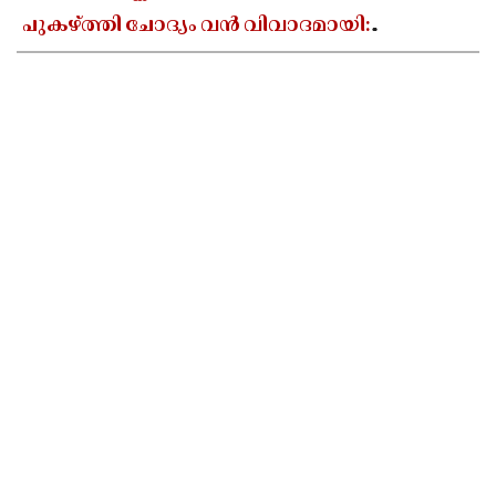
പുകഴ്ത്തി ചോദ്യം വൻ വിവാദമായി:
കാസർകോട്ട് വ്യാപക പ്രതിഷേധം, അടിയന്തര
റിപ്പോർട്ട് തേടി ഡിഡിഇ