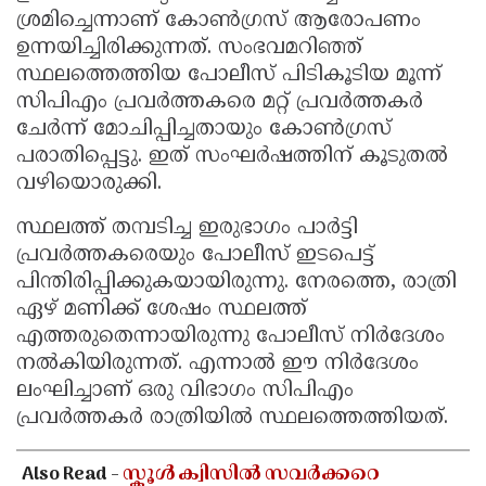
ശ്രമിച്ചെന്നാണ് കോൺഗ്രസ് ആരോപണം
ഉന്നയിച്ചിരിക്കുന്നത്. സംഭവമറിഞ്ഞ്
സ്ഥലത്തെത്തിയ പോലീസ് പിടികൂടിയ മൂന്ന്
സിപിഎം പ്രവർത്തകരെ മറ്റ് പ്രവർത്തകർ
ചേർന്ന് മോചിപ്പിച്ചതായും കോൺഗ്രസ്
പരാതിപ്പെട്ടു. ഇത് സംഘർഷത്തിന് കൂടുതൽ
വഴിയൊരുക്കി.
സ്ഥലത്ത് തമ്പടിച്ച ഇരുഭാഗം പാർട്ടി
പ്രവർത്തകരെയും പോലീസ് ഇടപെട്ട്
പിന്തിരിപ്പിക്കുകയായിരുന്നു. നേരത്തെ, രാത്രി
ഏഴ് മണിക്ക് ശേഷം സ്ഥലത്ത്
എത്തരുതെന്നായിരുന്നു പോലീസ് നിർദേശം
നൽകിയിരുന്നത്. എന്നാൽ ഈ നിർദേശം
ലംഘിച്ചാണ് ഒരു വിഭാഗം സിപിഎം
പ്രവർത്തകർ രാത്രിയിൽ സ്ഥലത്തെത്തിയത്.
Also Read -
സ്കൂൾ ക്വിസിൽ സവർക്കറെ