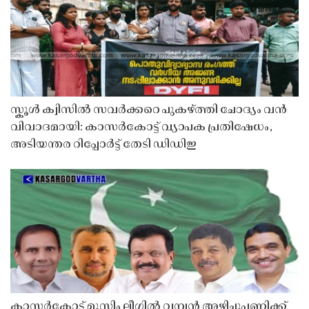
സ്കൂൾ ക്വിസിൽ സവർക്കറെ പുകഴ്ത്തി ചോദ്യം വൻ
വിവാദമായി: കാസർകോട്ട് വ്യാപക പ്രതിഷേധം,
അടിയന്തര റിപ്പോർട്ട് തേടി ഡിഡിഇ
കാസർകോട്ട് മുസ്ലിം ലീഗിൽ വമ്പൻ അഴിച്ചുപണിക്ക്