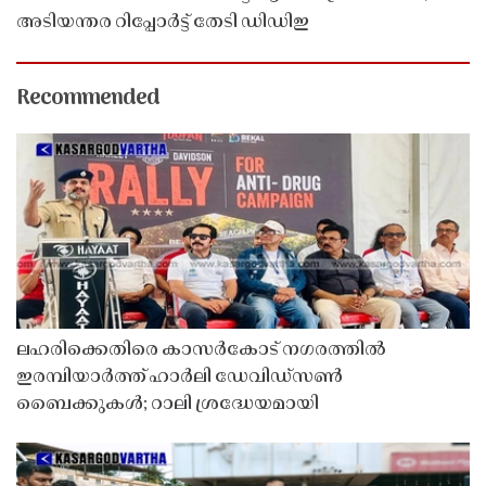
അടിയന്തര റിപ്പോർട്ട് തേടി ഡിഡിഇ
Recommended
ലഹരിക്കെതിരെ കാസർകോട് നഗരത്തിൽ
ഇരമ്പിയാർത്ത് ഹാർലി ഡേവിഡ്‌സൺ
ബൈക്കുകൾ; റാലി ശ്രദ്ധേയമായി