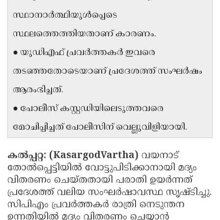
Updates
Assembly
സ്ഥാനാർത്ഥിയുൾപ്പെടെ
Kerala
Polls
Local
Look
സ്ഥലത്തെത്തിയതാണ് കാരണം.
Body
Back
● യുഡിഎഫ് പ്രവർത്തകർ ഇവരെ
Election
2025
തടഞ്ഞതോടെയാണ് പ്രദേശത്ത് സംഘർഷം
ആരംഭിച്ചത്.
● പോലീസ് കസ്റ്റഡിയിലെടുത്തവരെ
മോചിപ്പിച്ചത് പോലീസിന് വെല്ലുവിളിയായി.
കൽപ്പറ്റ: (KasargodVartha)
വയനാട്
തോൽപ്പെട്ടിയിൽ വോട്ടുപിടിക്കാനായി മദ്യം
വിതരണം ചെയ്തതായി പരാതി ഉയർന്നത്
പ്രദേശത്ത് വലിയ സംഘർഷാവസ്ഥ സൃഷ്ടിച്ചു.
സിപിഎം പ്രവർത്തകർ രാത്രി നെടുന്തന
ഉന്നതിയിൽ മദ്യം വിതരണം ചെയ്യാൻ