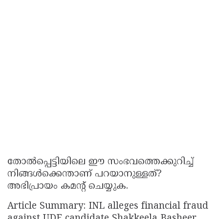
തോൽപ്പെട്ടിയിലെ ഈ സംഭവത്തെക്കുറിച്ച്
നിങ്ങൾക്കെന്താണ് പറയാനുള്ളത്?
അഭിപ്രായം കമൻ്റ് ചെയ്യുക.
Article Summary: INL alleges financial fraud
against UDF candidate Shakkeela Basheer.