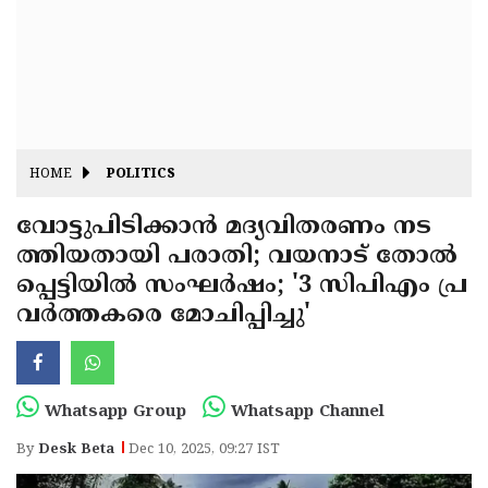
Fitr
May
Day
Eid
Al
Independence
Ad'ha
Day
Onam
HOME
POLITICS
J&K
State
വോട്ടുപിടിക്കാൻ മദ്യവിതരണം നട
Haryana
ത്തിയതായി പരാതി; വയനാട് തോൽ
Assembly
State
Diwali
പ്പെട്ടിയിൽ സംഘർഷം; '3 സിപിഎം പ്ര
Elections
Assembly
Christmas
വർത്തകരെ മോചിപ്പിച്ചു'
Elections
New-
Year
Republic
Whatsapp Group
Whatsapp Channel
Day
Budget
By
Desk Beta
Dec 10, 2025, 09:27 IST
Delhi