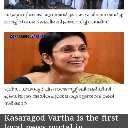
കളക്ടറേറ്റിലേക്ക് യുവമോർച്ചയുടെ പ്രതിഷേധ മാർച്ച്;
മാർച്ചിന് നേരെ ജലപീരങ്കി പ്രയോഗിച്ച് പൊലീസ്
ടൂറിസം ഡയറക്ടർ എം അഞ്ജനയ്ക്ക് ബിആർഡിസി
എംഡിയുടെ അധിക ചുമതല കൂടി; ഉത്തരവിറക്കി
സർക്കാർ
Kasaragod Vartha is the first