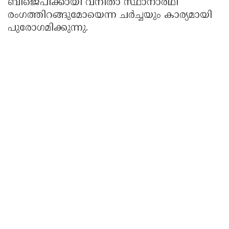
ബിജെപിക്കായി വനിതാ സ്ഥാനാര്‍ഥി
രംഗത്തിറങ്ങുമോയെന്ന ചര്‍ച്ചയും കാര്യമായി
പുരോഗമിക്കുന്നു.