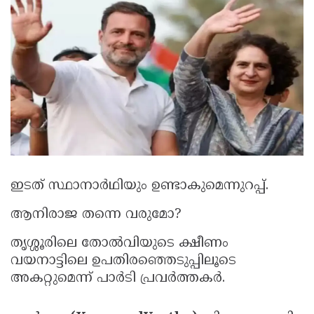
Election
Maha
Shivarathri
International
Women's
Anti-
Day
Drug
Attukal
Campaign
Pongala
Holi
2025
2025
IPL
2025
Eid
Al-
Waqf
ഇടത് സ്ഥാനാര്‍ഥിയും ഉണ്ടാകുമെന്നുറപ്പ്.
Fitr
Bill
Vishu
ആനിരാജ തന്നെ വരുമോ?
2025
Controversy
Festival
Good
തൃശ്ശൂരിലെ തോല്‍വിയുടെ ക്ഷീണം
2025
Friday
Easter
വയനാട്ടിലെ ഉപതിരഞ്ഞെടുപ്പിലൂടെ
അകറ്റുമെന്ന് പാര്‍ടി പ്രവര്‍ത്തകര്‍.
Observance
Sunday
By-
2025
2025
Election
Bihar