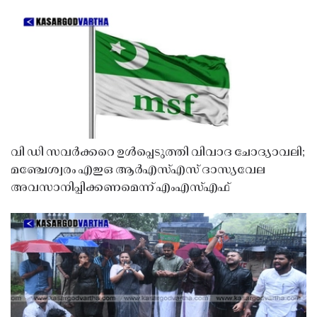
വി ഡി സവർക്കറെ ഉൾപ്പെടുത്തി വിവാദ ചോദ്യാവലി;
മഞ്ചേശ്വരം എഇഒ ആർഎസ്എസ് ദാസ്യവേല
അവസാനിപ്പിക്കണമെന്ന് എംഎസ്എഫ്