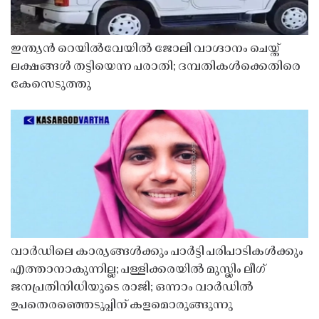
ഇന്ത്യൻ റെയിൽവേയിൽ ജോലി വാഗ്ദാനം ചെയ്ത്
ലക്ഷങ്ങൾ തട്ടിയെന്ന പരാതി; ദമ്പതികൾക്കെതിരെ
കേസെടുത്തു
വാർഡിലെ കാര്യങ്ങൾക്കും പാർട്ടി പരിപാടികൾക്കും
എത്താനാകുന്നില്ല; പള്ളിക്കരയിൽ മുസ്ലിം ലീഗ്
ജനപ്രതിനിധിയുടെ രാജി; ഒന്നാം വാർഡിൽ
ഉപതെരഞ്ഞെടുപ്പിന് കളമൊരുങ്ങുന്നു