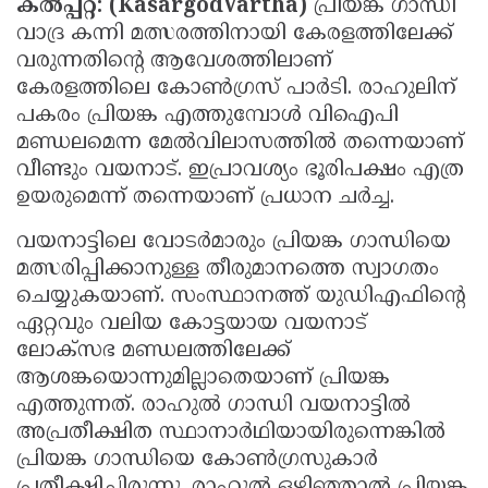
കല്‍പ്പറ്റ: (KasargodVartha)
പ്രിയങ്ക ഗാന്ധി
Updates
Assembly
Kerala
വാദ്ര കന്നി മത്സരത്തിനായി കേരളത്തിലേക്ക്
വരുന്നതിന്റെ ആവേശത്തിലാണ്
Polls
Local
Look
കേരളത്തിലെ കോണ്‍ഗ്രസ് പാര്‍ടി. രാഹുലിന്
Body
Back
പകരം പ്രിയങ്ക എത്തുമ്പോള്‍ വിഐപി
മണ്ഡലമെന്ന മേല്‍വിലാസത്തില്‍ തന്നെയാണ്
Election
2025
വീണ്ടും വയനാട്. ഇപ്രാവശ്യം ഭൂരിപക്ഷം എത്ര
ഉയരുമെന്ന് തന്നെയാണ് പ്രധാന ചര്‍ച്ച.
വയനാട്ടിലെ വോടര്‍മാരും പ്രിയങ്ക ഗാന്ധിയെ
മത്സരിപ്പിക്കാനുള്ള തീരുമാനത്തെ സ്വാഗതം
ചെയ്യുകയാണ്. സംസ്ഥാനത്ത് യുഡിഎഫിന്റെ
ഏറ്റവും വലിയ കോട്ടയായ വയനാട്
ലോക്‌സഭ മണ്ഡലത്തിലേക്ക്
ആശങ്കയൊന്നുമില്ലാതെയാണ് പ്രിയങ്ക
എത്തുന്നത്. രാഹുല്‍ ഗാന്ധി വയനാട്ടില്‍
അപ്രതീക്ഷിത സ്ഥാനാര്‍ഥിയായിരുന്നെങ്കില്‍
പ്രിയങ്ക ഗാന്ധിയെ കോണ്‍ഗ്രസുകാര്‍
പ്രതീക്ഷിച്ചിരുന്നു. രാഹുല്‍ ഒഴിഞ്ഞാല്‍ പ്രിയങ്ക