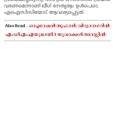
വരണമെന്നാണ് ലീഗ് നേതൃത്വം ഉള്‍പെടെ
എഐസിസിയോട് ആവശ്യപ്പെട്ടത്.
Also Read -
ഓപ്പറേഷൻ തൂഫാൻ; വിദ്യാനഗറിൽ
എംഡിഎംഎയുമായി 3 യുവാക്കൾ അറസ്റ്റിൽ