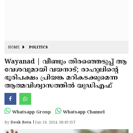
Fitr
May
Day
Eid
Al
Independence
Ad'ha
Day
Onam
HOME
POLITICS
J&K
State
Wayanad | വീണ്ടും തിരഞ്ഞെടുപ്പ് ആ
Haryana
വേശവുമായി വയനാട്; രാഹുലിന്റെ
Assembly
State
Diwali
ഭൂരിപക്ഷം പ്രിയങ്ക മറികടക്കുമെന്ന
Elections
Assembly
Christmas
ആത്മവിശ്വാസത്തില്‍ യുഡിഎഫ്
Elections
New-
Year
Republic
Whatsapp Group
Whatsapp Channel
Day
Budget
By
Desk Beta
Jun 18, 2024, 08:49 IST
Delhi