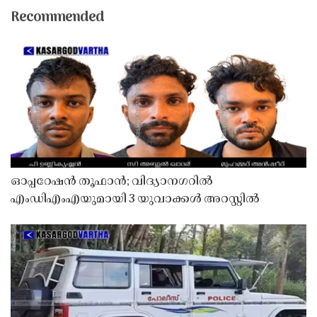
Recommended
ഓപ്പറേഷൻ തൂഫാൻ; വിദ്യാനഗറിൽ
എംഡിഎംഎയുമായി 3 യുവാക്കൾ അറസ്റ്റിൽ