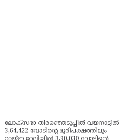
ലോക്സഭാ തിരഞ്ഞെടുപ്പില്‍ വയനാട്ടില്‍
3,64,422 വോടിന്റെ ഭൂരിപക്ഷത്തിലും
റായ്ബറേലിയില്‍ 3,90,030 വോടിന്റെ