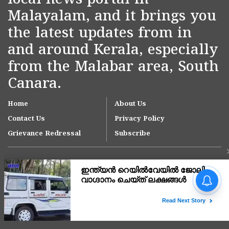
local news portal in
Malayalam, and it brings you
the latest updates from in
and around Kerala, especially
from the Malabar area, South
Canara.
Home
About Us
Contact Us
Privacy Policy
Grievance Redressal
Subscribe
ഓണക്കാലത്ത് 1,65,000
മെട്രിക് ടൺ അരി
പൊതുവിതരണ ശൃംഖല വഴി
നൽകും;
Copyright © 2007-
2026
Kasargodvartha
ഗോത്രവിഭാഗങ്ങൾക്കായി
'സഞ്ചരിക്കുന്ന റേഷൻ കട'