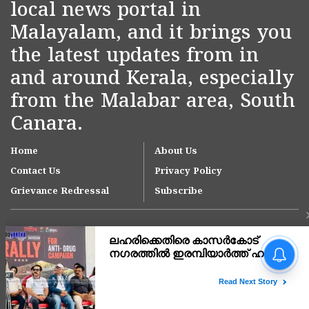
local news portal in
Malayalam, and it brings you
the latest updates from in
and around Kerala, especially
from the Malabar area, South
Canara.
Home
About Us
Contact Us
Privacy Policy
Grievance Redressal
Subscribe
നീലേശ്വരം നഗരസഭയിലെ
ആനച്ചാൽ-ഉച്ചൂളിക്കുതിർ
റോഡിലെ വെള്ളക്കെട്ട്
പരിഹരിക്കാൻ ഇടപെടൽ;
Copyright © 2007-
2026
Kasargodvartha
ഉദ്യോഗസ്ഥ സംഘം സ്ഥലം