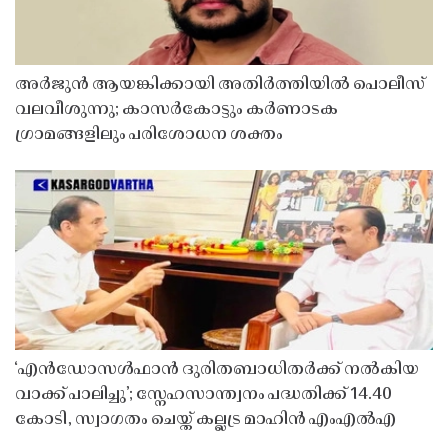
അർജുൻ ആയങ്കിക്കായി അതിർത്തിയിൽ പൊലീസ്
വലവീശുന്നു; കാസർകോട്ടും കർണാടക
ഗ്രാമങ്ങളിലും പരിശോധന ശക്തം
‘എൻഡോസൾഫാൻ ദുരിതബാധിതർക്ക് നൽകിയ
വാക്ക് പാലിച്ചു’; സ്നേഹസാന്ത്വനം പദ്ധതിക്ക് 14.40
കോടി, സ്വാഗതം ചെയ്ത് കല്ലട്ര മാഹിൻ എംഎൽഎ