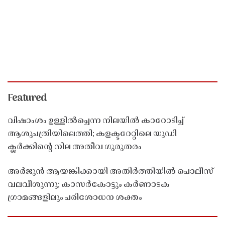
Featured
വിഷാംശം ഉള്ളിൽച്ചെന്ന നിലയിൽ കാറോടിച്ച്
ആശുപത്രിയിലെത്തി; കളക്ടറേറ്റിലെ യുഡി
ക്ലർക്കിൻ്റെ നില അതീവ ഗുരുതരം
അർജുൻ ആയങ്കിക്കായി അതിർത്തിയിൽ പൊലീസ്
വലവീശുന്നു; കാസർകോട്ടും കർണാടക
ഗ്രാമങ്ങളിലും പരിശോധന ശക്തം