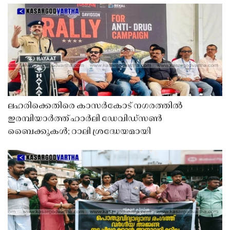
ലഹരിക്കെതിരെ കാസർകോട് നഗരത്തിൽ
ഇരമ്പിയാർത്ത് ഹാർലി ഡേവിഡ്‌സൺ
ബൈക്കുകൾ; റാലി ശ്രദ്ധേയമായി