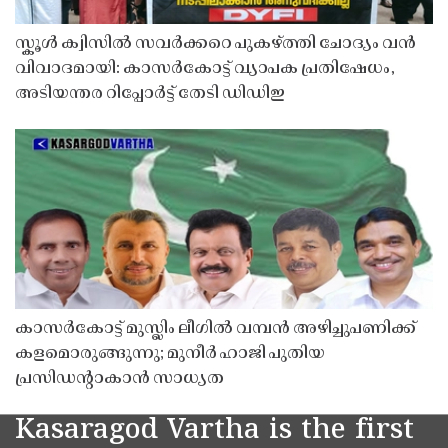
സ്കൂൾ ക്വിസിൽ സവർക്കറെ പുകഴ്ത്തി ചോദ്യം വൻ
വിവാദമായി: കാസർകോട്ട് വ്യാപക പ്രതിഷേധം,
അടിയന്തര റിപ്പോർട്ട് തേടി ഡിഡിഇ
കാസർകോട്ട് മുസ്ലിം ലീഗിൽ വമ്പൻ അഴിച്ചുപണിക്ക്
കളമൊരുങ്ങുന്നു; മുനീർ ഹാജി പുതിയ
പ്രസിഡൻ്റാകാൻ സാധ്യത
Kasaragod Vartha is the first