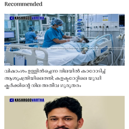
Recommended
വിഷാംശം ഉള്ളിൽച്ചെന്ന നിലയിൽ കാറോടിച്ച്
ആശുപത്രിയിലെത്തി; കളക്ടറേറ്റിലെ യുഡി
ക്ലർക്കിൻ്റെ നില അതീവ ഗുരുതരം