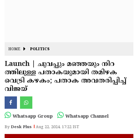
Fitr
May
Day
Eid
Al
Independence
Ad'ha
Day
Onam
HOME
POLITICS
J&K
State
Launch | ചുവപ്പും മഞ്ഞയും നിറ
Haryana
ത്തിലുള്ള പതാകയുമായി തമിഴക
Assembly
State
Diwali
വെട്രി കഴകം; പതാക അവതരിപ്പിച്ച്
Elections
Assembly
Christmas
വിജയ്
Elections
New-
Year
Republic
Whatsapp Group
Whatsapp Channel
Day
Budget
By
Desk Plus
Aug 22, 2024, 17:22 IST
Delhi