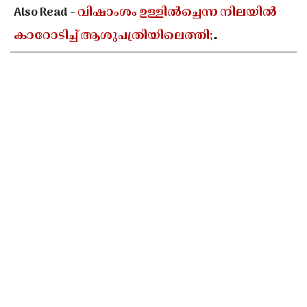
Also Read -
വിഷാംശം ഉള്ളിൽച്ചെന്ന നിലയിൽ
കാറോടിച്ച് ആശുപത്രിയിലെത്തി;
കളക്ടറേറ്റിലെ യുഡി ക്ലർക്കിൻ്റെ നില അതീവ
ഗുരുതരം