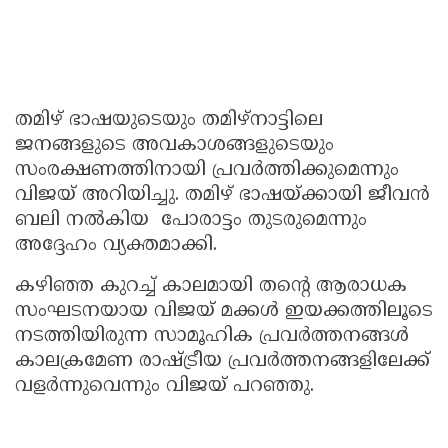
തമിഴ് ഭാഷയുടെയും തമിഴ്‌നാട്ടിലെ
ജനങ്ങളുടെ അവകാശങ്ങളുടെയും
സംരക്ഷണത്തിനായി പ്രവർത്തിക്കുമെന്നും
വിജയ് അറിയിച്ചു. തമിഴ് ഭാഷയ്ക്കായി ജീവൻ
ബലി നൽകിയ പോരാട്ടം തുടരുമെന്നും
അദ്ദേഹം വ്യക്തമാക്കി.
കഴിഞ്ഞ കുറച്ച് കാലമായി തന്റെ ആരാധക
സംഘടനയായ വിജയ് മക്കള്‍ ഇയക്കത്തിലൂടെ
നടത്തിയിരുന്ന സാമൂഹിക പ്രവർത്തനങ്ങൾ
കാലക്രമേണ രാഷ്ട്രീയ പ്രവർത്തനങ്ങളിലേക്ക്
വളർന്നുവെന്നും വിജയ് പറഞ്ഞു.