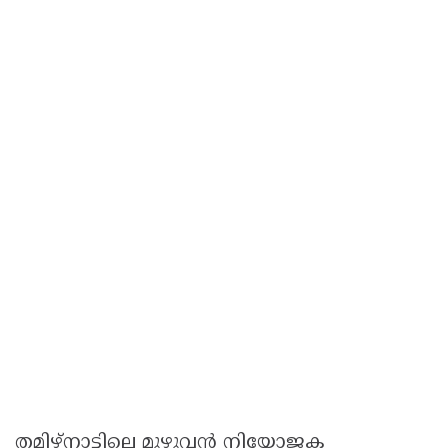
തമിഴ്നാട്ടിലെ മുഴുവൻ നിയോജക