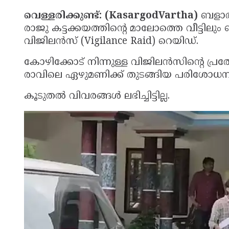
വെള്ളരിക്കുണ്ട്: (KasargodVartha)
ബളാൽ 
രാജു കട്ടക്കയത്തിന്റെ മാലോത്തെ വീട്ടില
വിജിലൻസ് (Vigilance Raid) റെയിഡ്.
കോഴിക്കോട് നിന്നുള്ള വിജിലൻസിന്റെ പ്രത
രാവിലെ ഏഴുമണിക്ക് തുടങ്ങിയ പരിശോധന
കൂടുതൽ വിവരങ്ങൾ ലഭിച്ചിട്ടില്ല.