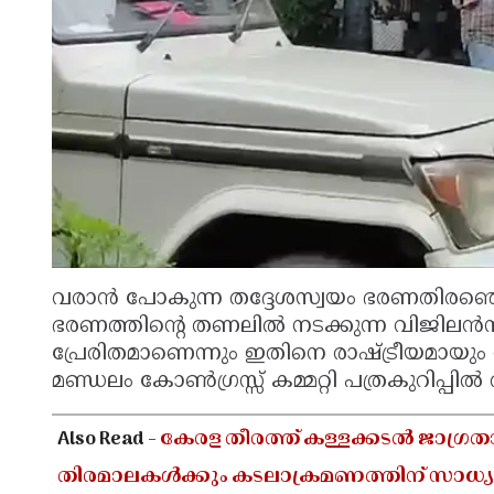
വരാൻ പോകുന്ന തദ്ദേശസ്വയം ഭരണതിരഞ്ഞെട
ഭരണത്തിന്റെ തണലിൽ നടക്കുന്ന വിജിലൻസ്
പ്രേരിതമാണെന്നും ഇതിനെ രാഷ്ട്രീയമായു
മണ്ഡലം കോൺഗ്രസ്സ് കമ്മറ്റി പത്രകുറിപ്പിൽ 
Also Read -
കേരള തീരത്ത് കള്ളക്കടൽ ജാഗ്രത
തിരമാലകൾക്കും കടലാക്രമണത്തിന് സാധ്