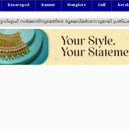
Kasaragod
Kannur
Manglore
Gulf
Keral