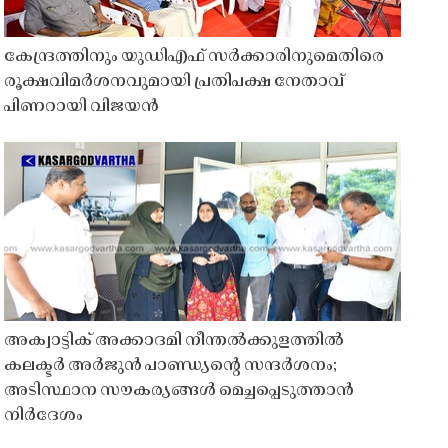
കേന്ദ്രത്തിനും യുഡിഎഫ് സർക്കാരിനുമെതിരെ
രൂക്ഷവിമർശനവുമായി പ്രതിപക്ഷ നേതാവ്
പിണറായി വിജയൻ
അക്വാട്ടിക് അക്കാദമി നീന്തൽക്കുളത്തിൽ
കലക്ടർ അർജുൻ പാണ്ഡ്യൻ്റെ സന്ദർശനം;
അടിസ്ഥാന സൗകര്യങ്ങൾ മെച്ചപ്പെടുത്താൻ
നിർദേശം