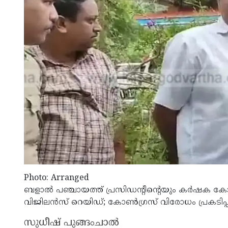
Photo: Arranged
ബളാൽ പഞ്ചായത്ത് പ്രസിഡന്റിന്റെയും കർഷക കോൺ
വിജിലൻസ് റെയിഡ്; കോൺഗ്രസ് വിരോധം പ്രകടിപ്പിച
സുധീഷ് പുങ്ങംചാൽ