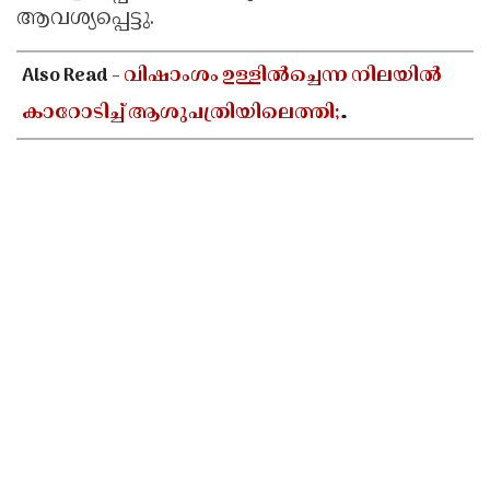
ആവശ്യപ്പെട്ടു.
Also Read -
വിഷാംശം ഉള്ളിൽച്ചെന്ന നിലയിൽ
കാറോടിച്ച് ആശുപത്രിയിലെത്തി;
കളക്ടറേറ്റിലെ യുഡി ക്ലർക്കിൻ്റെ നില അതീവ
ഗുരുതരം