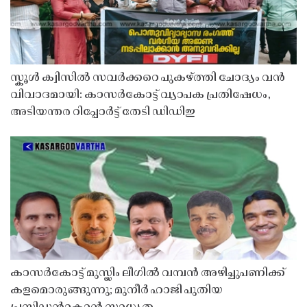
സ്കൂൾ ക്വിസിൽ സവർക്കറെ പുകഴ്ത്തി ചോദ്യം വൻ
വിവാദമായി: കാസർകോട്ട് വ്യാപക പ്രതിഷേധം,
അടിയന്തര റിപ്പോർട്ട് തേടി ഡിഡിഇ
കാസർകോട്ട് മുസ്ലിം ലീഗിൽ വമ്പൻ അഴിച്ചുപണിക്ക്
കളമൊരുങ്ങുന്നു; മുനീർ ഹാജി പുതിയ