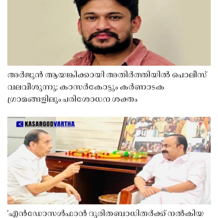
അർജുൻ ആയങ്കിക്കായി അതിർത്തിയിൽ പൊലീസ്
വലവീശുന്നു; കാസർകോട്ടും കർണാടക
ഗ്രാമങ്ങളിലും പരിശോധന ശക്തം
‘എൻഡോസൾഫാൻ ദുരിതബാധിതർക്ക് നൽകിയ