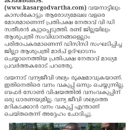
കാഞ്ഞങ്ങാട്:
Election
Maha
(www.kasargodvartha.com)
വയനാട്ടിലും
Shivarathri
International
കാസർകോട്ടും ആരോഗ്യമേഖല വളരെ
മോശമാണെന്ന് പ്രതിപക്ഷ നേതാവ് വി ഡി
Women's
Anti-
സതീശൻ കുറ്റപ്പെടുത്തി. രണ്ട് ജില്ലയിലും
Day
Drug
Attukal
ആശുപത്രി സംവിധാനങ്ങളെല്ലാം
Campaign
Pongala
പരിതാപകരമാണെന്ന് ഡിസിസി സംഘടിപ്പിച്ച
Holi
ജില്ലാ ആശുപത്രി മാർച് ഉദ്ഘാടനം
2025
2025
IPL
ചെയ്യാനെത്തിയ പ്രതിപക്ഷ നേതാവ് മാധ്യമ
2025
Eid
പ്രവർത്തകരോട് പറഞ്ഞു.
Al-
Waqf
വയനാട് വന്യജീവി ശല്യം രൂക്ഷമാവുകയാണ്.
ഇതിനെതിരെ വനം വകുപ്പ് ഒന്നും ചെയ്യുന്നില്ല.
Fitr
Bill
Vishu
ബഫർ സോൺ വിഷയത്തിൽ വനംവകുപ്പിന്
2025
Controversy
Festival
Good
ഒരു ധാരണയുമില്ല. വന്യ ജീവി ശല്യത്തെ
2025
Friday
മറികടക്കാൻ വനം വകുപ്പ് എന്താണ്
Easter
ചെയ്തതെന്ന് അദ്ദേഹം ചോദിച്ചു.
Observance
Sunday
By-
2025
2025
Election
Bihar