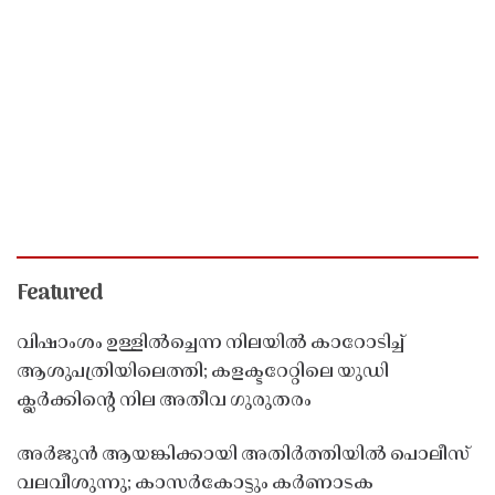
Featured
വിഷാംശം ഉള്ളിൽച്ചെന്ന നിലയിൽ കാറോടിച്ച്
ആശുപത്രിയിലെത്തി; കളക്ടറേറ്റിലെ യുഡി
ക്ലർക്കിൻ്റെ നില അതീവ ഗുരുതരം
അർജുൻ ആയങ്കിക്കായി അതിർത്തിയിൽ പൊലീസ്
വലവീശുന്നു; കാസർകോട്ടും കർണാടക