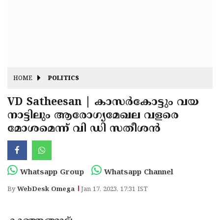
Fitr
May
Day
Eid
Al
Independence
Ad'ha
Day
Onam
HOME
POLITICS
J&K
State
VD Satheesan | കാസർകോട്ടും വയ
Haryana
നാട്ടിലും ആരോഗ്യമേഖല വളരെ
Assembly
State
Diwali
മോശമെന്ന് വി ഡി സതീശൻ
Elections
Assembly
Christmas
Elections
New-
Year
Republic
Whatsapp Group
Whatsapp Channel
Day
Budget
By
WebDesk Omega
Jan 17, 2023, 17:31 IST
Delhi