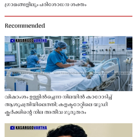
ഗ്രാമങ്ങളിലും പരിശോധന ശക്തം
Recommended
വിഷാംശം ഉള്ളിൽച്ചെന്ന നിലയിൽ കാറോടിച്ച്
ആശുപത്രിയിലെത്തി; കളക്ടറേറ്റിലെ യുഡി
ക്ലർക്കിൻ്റെ നില അതീവ ഗുരുതരം