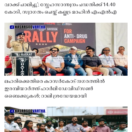
വാക്ക് പാലിച്ചു’; സ്നേഹസാന്ത്വനം പദ്ധതിക്ക് 14.40
കോടി, സ്വാഗതം ചെയ്ത് കല്ലട്ര മാഹിൻ എംഎൽഎ
ലഹരിക്കെതിരെ കാസർകോട് നഗരത്തിൽ
ഇരമ്പിയാർത്ത് ഹാർലി ഡേവിഡ്‌സൺ
ബൈക്കുകൾ; റാലി ശ്രദ്ധേയമായി