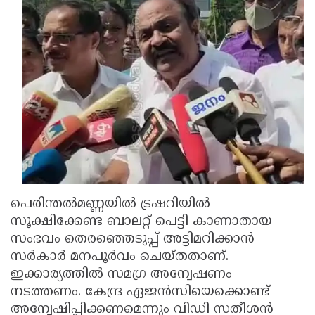
Updates
Assembly
Kerala
Polls
Local
Look
Body
Back
Election
2025
പെരിന്തൽമണ്ണയിൽ ട്രഷറിയിൽ
സൂക്ഷിക്കേണ്ട ബാലറ്റ് പെട്ടി കാണാതായ
സംഭവം തെരഞ്ഞെടുപ്പ് അട്ടിമറിക്കാൻ
സർകാർ മനപൂർവം ചെയ്തതാണ്.
ഇക്കാര്യത്തിൽ സമഗ്ര അന്വേഷണം
നടത്തണം. കേന്ദ്ര ഏജൻസിയെക്കൊണ്ട്
അന്വേഷിപ്പിക്കണമെന്നും വിഡി സതീശൻ