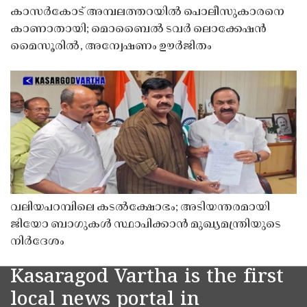
കാസർകോട് അമ്പലത്തറയിൽ പൊലീസുകാരനെ
കാണാതായി; മൊബൈൽ ടവർ ലൊക്കേഷൻ
മൈസൂരിൽ, അന്വേഷണം ഊർജിതം
വലിയപറമ്പിലെ കടൽക്ഷോഭം; അടിയന്തരമായി
ജിയോ ബാഗുകൾ സ്ഥാപിക്കാൻ മുഖ്യമന്ത്രിയുടെ
നിർദേശം
Kasaragod Vartha is the first
local news portal in