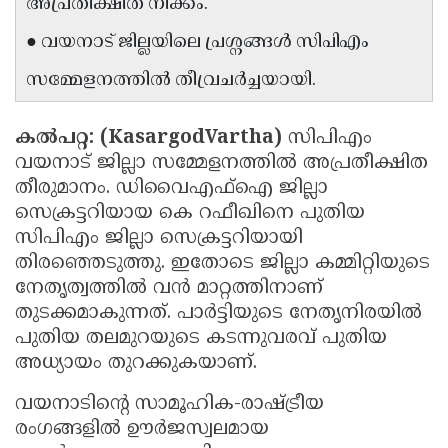
അപ്രതീക്ഷിത നീക്കം.
Updates
Assembly
Kerala
● വയനാട് ജില്ലയിലെ പ്രശ്നങ്ങൾ സിപിഎം
Polls
Local
Look
സമ്മേളനത്തിൽ തീവ്രചർച്ചയായി.
Body
Back
Election
2025
കൽപറ്റ: (KasargodVartha)
സിപിഎം
വയനാട് ജില്ലാ സമ്മേളനത്തിൽ അപ്രതീക്ഷിത
തീരുമാനം. ഡിവൈഎഫ്ഐ ജില്ലാ
സെക്രട്ടറിയായ കെ റഫീഖിനെ പുതിയ
സിപിഎം ജില്ലാ സെക്രട്ടറിയായി
തിരഞ്ഞെടുത്തു. ഇതോടെ ജില്ലാ കമ്മിറ്റിയുടെ
നേതൃത്വത്തിൽ വൻ മാറ്റത്തിനാണ്
തുടക്കമാകുന്നത്. പാർട്ടിയുടെ നേതൃനിരയിൽ
പുതിയ തലമുറയുടെ കടന്നുവരവ് പുതിയ
അധ്യായം തുറക്കുകയാണ്.
വയനാടിന്റെ സാമൂഹിക-രാഷ്ട്രീയ
രംഗങ്ങളിൽ ഊർജസ്വലമായ