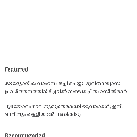
Featured
ഔദ്യോഗിക വാഹനം ജപ്തി ചെയ്തു; ദുരിതാശ്വാസ
പ്രവർത്തനത്തിന് ടിപ്പറിൽ സഞ്ചരിച്ച് തഹസിൽദാർ
പുഴയോരം മാലിന്യമുക്തമാക്കി യുവാക്കൾ; ഇനി
മാലിന്യം തള്ളിയാൽ പണികിട്ടും
Recommended