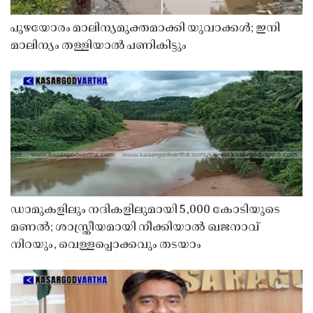
പുഴയോരം മാലിന്യമുക്തമാക്കി യുവാക്കൾ; ഇനി
മാലിന്യം തള്ളിയാൽ പണികിട്ടും
ഡാമുകളിലും നദികളിലുമായി 5,000 കോടിയുടെ
മണൽ; ശാസ്ത്രീയമായി നീക്കിയാൽ ഖജനാവ്
നിറയും, വെള്ളപ്പൊക്കവും തടയാം