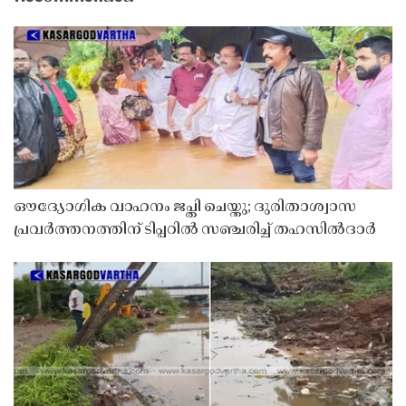
ഔദ്യോഗിക വാഹനം ജപ്തി ചെയ്തു; ദുരിതാശ്വാസ
പ്രവർത്തനത്തിന് ടിപ്പറിൽ സഞ്ചരിച്ച് തഹസിൽദാർ