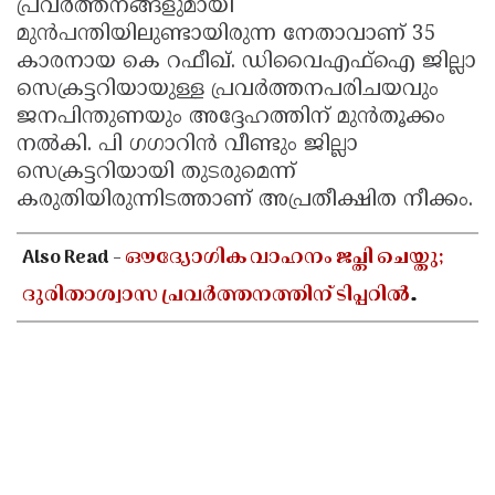
പ്രവർത്തനങ്ങളുമായി
മുൻപന്തിയിലുണ്ടായിരുന്ന നേതാവാണ് 35
കാരനായ കെ റഫീഖ്. ഡിവൈഎഫ്ഐ ജില്ലാ
സെക്രട്ടറിയായുള്ള പ്രവർത്തനപരിചയവും
ജനപിന്തുണയും അദ്ദേഹത്തിന് മുൻതൂക്കം
നൽകി. പി ഗഗാറിൻ വീണ്ടും ജില്ലാ
സെക്രട്ടറിയായി തുടരുമെന്ന്
കരുതിയിരുന്നിടത്താണ് അപ്രതീക്ഷിത നീക്കം.
Also Read -
ഔദ്യോഗിക വാഹനം ജപ്തി ചെയ്തു;
ദുരിതാശ്വാസ പ്രവർത്തനത്തിന് ടിപ്പറിൽ
സഞ്ചരിച്ച് തഹസിൽദാർ