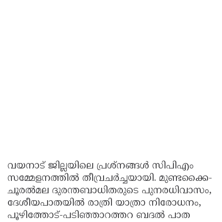
വയനാട് ജില്ലയിലെ പ്രശ്നങ്ങൾ സിപിഎം
സമ്മേളനത്തിൽ തീവ്രചർച്ചയായി. മുണ്ടക്കൈ-
ചൂരൽമല ദുരന്തബാധിതരുടെ പുനരധിവാസം,
ദേശീയപാതയിൽ രാത്രി യാത്രാ നിരോധനം,
പൂഴിത്തോട്-പടിഞ്ഞാറത്തറ ബദൽ പാത