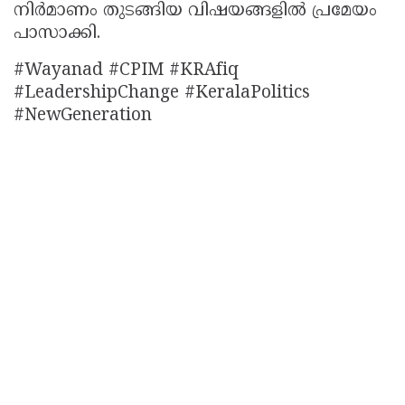
നിർമാണം തുടങ്ങിയ വിഷയങ്ങളിൽ പ്രമേയം
പാസാക്കി.
#Wayanad #CPIM #KRAfiq
#LeadershipChange #KeralaPolitics
#NewGeneration