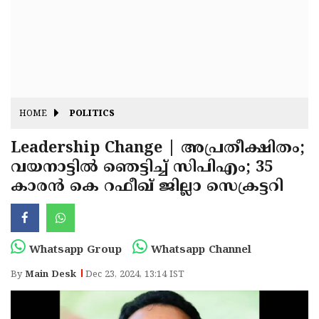
Fitr
May
Day
Eid
Al
Independence
Ad'ha
Day
Onam
HOME
POLITICS
J&K
State
Leadership Change | അപ്രതീക്ഷിതം;
Haryana
വയനാട്ടിൽ ഞെട്ടിച്ച് സിപിഎം; 35
Assembly
State
Diwali
കാരൻ കെ റഫീഖ് ജില്ലാ സെക്രട്ടറി
Elections
Assembly
Christmas
Elections
New-
Year
Republic
Whatsapp Group
Whatsapp Channel
Day
Budget
By
Main Desk
Dec 23, 2024, 13:14 IST
Delhi