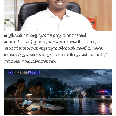
കുട്ടികൾക്ക് കളക്ടറുടെ സ്നേഹ സന്ദേശം!
കാസർകോട്ട് ക്ലാസുകൾ പുനരാരംഭിക്കുന്നു;
‘ഓറൻജ് ജാഗ്രത തുടരുന്നതിനാൽ അതീവ ശ്രദ്ധ
വേണം’; ഇഴ ജന്തുക്കളുടെ സാന്നിധ്യം പരിശോധിച്ച്
സുരക്ഷ ഉറപ്പുവരുത്തണം