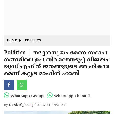
Fitr
May
Day
Eid
Al
Independence
Ad'ha
Day
Onam
HOME
POLITICS
J&K
State
Politics | തദ്ദേശസ്വയം ഭരണ സ്ഥാപ
Haryana
നങ്ങളിലെ ഉപ തിരഞ്ഞെടുപ്പ് വിജയം:
Assembly
State
Diwali
യുഡിഎഫിന് ജനങ്ങളുടെ അംഗീകാര
Elections
Assembly
Christmas
മെന്ന് കല്ലട്ര മാഹിൻ ഹാജി
Elections
New-
Year
Republic
Whatsapp Group
Whatsapp Channel
Day
Budget
By
Desk Alpha
Jul 31, 2024, 22:51 IST
Delhi