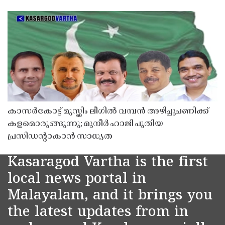
കാസർകോട്ട് മുസ്ലിം ലീഗിൽ വമ്പൻ അഴിച്ചുപണിക്ക്
കളമൊരുങ്ങുന്നു; മുനീർ ഹാജി പുതിയ
പ്രസിഡൻ്റാകാൻ സാധ്യത
Kasaragod Vartha is the first
local news portal in
Malayalam, and it brings you
the latest updates from in