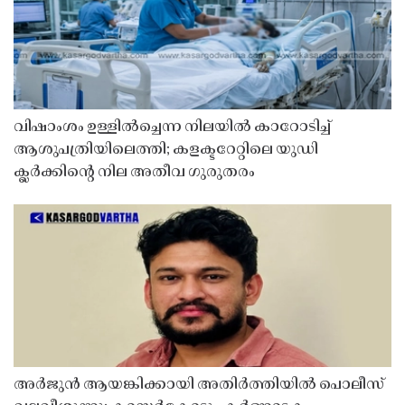
വിഷാംശം ഉള്ളിൽച്ചെന്ന നിലയിൽ കാറോടിച്ച്
ആശുപത്രിയിലെത്തി; കളക്ടറേറ്റിലെ യുഡി
ക്ലർക്കിൻ്റെ നില അതീവ ഗുരുതരം
അർജുൻ ആയങ്കിക്കായി അതിർത്തിയിൽ പൊലീസ്