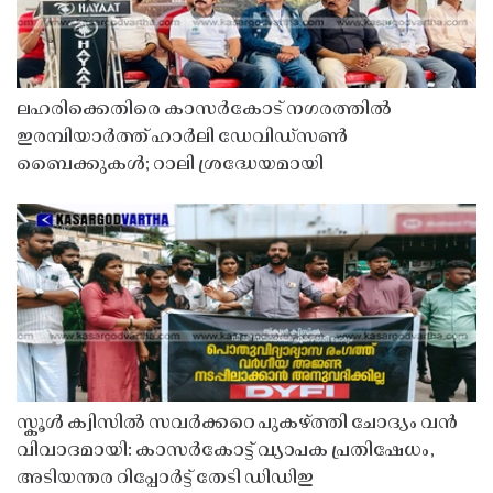
ലഹരിക്കെതിരെ കാസർകോട് നഗരത്തിൽ
ഇരമ്പിയാർത്ത് ഹാർലി ഡേവിഡ്‌സൺ
ബൈക്കുകൾ; റാലി ശ്രദ്ധേയമായി
സ്കൂൾ ക്വിസിൽ സവർക്കറെ പുകഴ്ത്തി ചോദ്യം വൻ
വിവാദമായി: കാസർകോട്ട് വ്യാപക പ്രതിഷേധം,
അടിയന്തര റിപ്പോർട്ട് തേടി ഡിഡിഇ