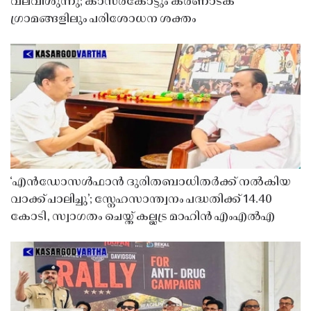
വലവീശുന്നു; കാസർകോട്ടും കർണാടക
ഗ്രാമങ്ങളിലും പരിശോധന ശക്തം
‘എൻഡോസൾഫാൻ ദുരിതബാധിതർക്ക് നൽകിയ
വാക്ക് പാലിച്ചു’; സ്നേഹസാന്ത്വനം പദ്ധതിക്ക് 14.40
കോടി, സ്വാഗതം ചെയ്ത് കല്ലട്ര മാഹിൻ എംഎൽഎ