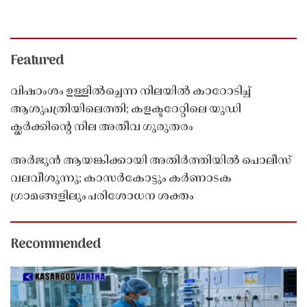
Featured
വിഷാംശം ഉള്ളിൽച്ചെന്ന നിലയിൽ കാറോടിച്ച്
ആശുപത്രിയിലെത്തി; കളക്ടറേറ്റിലെ യുഡി
ക്ലർക്കിൻ്റെ നില അതീവ ഗുരുതരം
അർജുൻ ആയങ്കിക്കായി അതിർത്തിയിൽ പൊലീസ്
വലവീശുന്നു; കാസർകോട്ടും കർണാടക
ഗ്രാമങ്ങളിലും പരിശോധന ശക്തം
Recommended