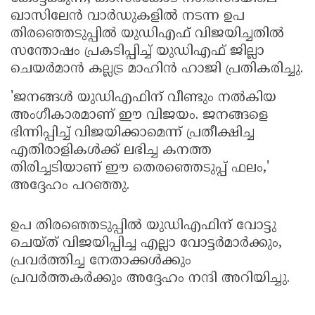
ഖാസിലേൻ വാർഡുകളിൽ നടന്ന ഉപ
Updates
Assembly
Kerala
തിരഞ്ഞെടുപ്പിൽ യുഡിഎഫ് വിജയിച്ചതിൽ
Polls
Local
Look
സന്തോഷം പ്രകടിപ്പിച്ച് യുഡിഎഫ് ജില്ലാ
Body
ചെയർമാൻ കല്ലട്ര മാഹിൻ ഹാജി പ്രതികരിച്ചു.
Back
Election
2025
'ജനങ്ങൾ യുഡിഎഫിന് വീണ്ടും നൽകിയ
അംഗീകാരമാണ് ഈ വിജയം. ജനങ്ങളെ
ഭിന്നിപ്പിച്ച് വിജയിക്കാമെന്ന് പ്രതീക്ഷിച്ച
എതിരാളികൾക്ക് ലഭിച്ച കനത്ത
തിരിച്ചടിയാണ് ഈ തെരഞ്ഞെടുപ്പ് ഫലം,'
അദ്ദേഹം പറഞ്ഞു.
ഉപ തിരഞ്ഞെടുപ്പിൽ യുഡിഎഫിന് വോട്ടു
ചെയ്ത് വിജയിപ്പിച്ച എല്ലാ വോട്ടർമാർക്കും,
പ്രവർത്തിച്ച നേതാക്കൾക്കും
പ്രവർത്തകർക്കും അദ്ദേഹം നന്ദി അറിയിച്ചു.