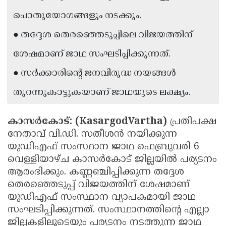
Updates
Assembly
പൊതുയോഗങ്ങളും നടക്കും.
Kerala
Polls
Local
Look
● തദ്ദേശ തെരഞ്ഞെടുപ്പിലെ വിജയത്തിന്
Body
Back
ശേഷമാണ് ജാഥ സംഘടിപ്പിക്കുന്നത്.
Election
2025
● സർക്കാരിന്റെ ജനവിരുദ്ധ നയങ്ങൾ
തുറന്നുകാട്ടുകയാണ് ജാഥയുടെ ലക്ഷ്യം.
കാസർകോട്:
(KasargodVartha)
പ്രതിപക്ഷ
നേതാവ് വി.ഡി. സതീശൻ നയിക്കുന്ന
യുഡിഎഫ് സംസ്ഥാന ജാഥ ഫെബ്രുവരി 6
വെള്ളിയാഴ്ച കാസർകോട് ജില്ലയിൽ പര്യടനം
ആരംഭിക്കും. കണ്ണഞ്ചിപ്പിക്കുന്ന തദ്ദേശ
തെരഞ്ഞെടുപ്പ് വിജയത്തിന് ശേഷമാണ്
യുഡിഎഫ് സംസ്ഥാന വ്യാപകമായി ജാഥ
സംഘടിപ്പിക്കുന്നത്. സംസ്ഥാനത്തിന്റെ എല്ലാ
ജില്ലകളിലൂടെയും പര്യടനം നടത്തുന്ന ജാഥ