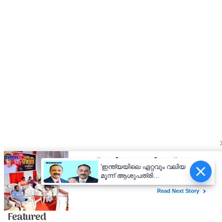
'ഇന്ത്യയിലെ ഏറ്റവും വലിയ
മൂന്ന് ആശുപത്രി
ശൃംഖലകളിൽ ഒന്നായി
ആസ്റ്റർ ഡിഎം ക്വാളിറ്റി
കെയർ'; കാസർകോട്
ആശുപത്രിക്ക് സുപ്രധാന
Featured
നേട്ടം; വരുമാനത്തിൽ 20%