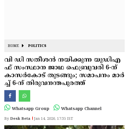
Fitr
May
Day
Eid
Al
Independence
Ad'ha
Day
Onam
HOME
POLITICS
J&K
State
വി ഡി സതീശൻ നയിക്കുന്ന യുഡിഎ
Haryana
ഫ് സംസ്ഥാന ജാഥ ഫെബ്രുവരി 6-ന്
Assembly
State
Diwali
കാസർകോട് തുടങ്ങും; സമാപനം മാർ
Elections
Assembly
Christmas
ച്ച് 6-ന് തിരുവനന്തപുരത്ത്
Elections
New-
Year
Republic
Whatsapp Group
Whatsapp Channel
Day
Budget
By
Desk Beta
Jan 14, 2026, 17:35 IST
Delhi