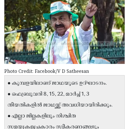
Election
Maha
Shivarathri
International
Women's
Anti-
Day
Drug
Attukal
Campaign
Pongala
Holi
2025
2025
IPL
2025
Eid
Photo Credit: Facebook/V D Satheesan
Al-
Waqf
● കുമ്പളയിലാണ് ജാഥയുടെ ഉദ്ഘാടനം.
Fitr
Bill
Vishu
● ഫെബ്രുവരി 8, 15, 22, മാർച്ച് 1, 3
2025
Controversy
Festival
Good
തീയതികളിൽ ജാഥയ്ക്ക് അവധിയായിരിക്കും.
2025
Friday
Easter
● എല്ലാ ജില്ലകളിലും നിശ്ചിത
Observance
Sunday
By-
2025
2025
സമയക്രമപ്രകാരം സ്വീകരണങ്ങളും
Election
Bihar