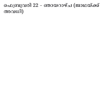
ഫെബ്രുവരി 22 – ഞായറാഴ്ച (ജാഥയ്ക്ക്
അവധി)