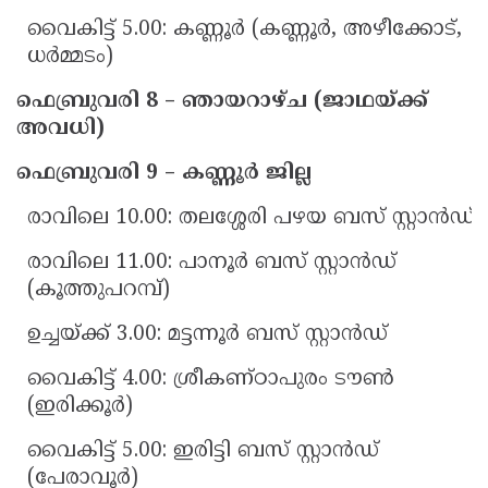
വൈകിട്ട് 5.00: കണ്ണൂർ (കണ്ണൂർ, അഴീക്കോട്,
ധർമ്മടം)
ഫെബ്രുവരി 8 – ഞായറാഴ്ച (ജാഥയ്ക്ക്
അവധി)
ഫെബ്രുവരി 9 – കണ്ണൂർ ജില്ല
രാവിലെ 10.00: തലശ്ശേരി പഴയ ബസ് സ്റ്റാൻഡ്
രാവിലെ 11.00: പാനൂർ ബസ് സ്റ്റാൻഡ്
(കൂത്തുപറമ്പ്)
ഉച്ചയ്ക്ക് 3.00: മട്ടന്നൂർ ബസ് സ്റ്റാൻഡ്
വൈകിട്ട് 4.00: ശ്രീകണ്ഠാപുരം ടൗൺ
(ഇരിക്കൂർ)
വൈകിട്ട് 5.00: ഇരിട്ടി ബസ് സ്റ്റാൻഡ്
(പേരാവൂർ)