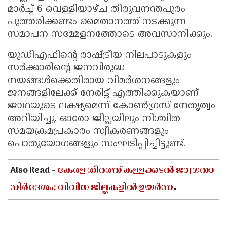
മാർച്ച് 6 വെള്ളിയാഴ്ച തിരുവനന്തപുരം
പുത്തരിക്കണ്ടം മൈതാനത്ത് നടക്കുന്ന
സമാപന സമ്മേളനത്തോടെ അവസാനിക്കും.
യുഡിഎഫിന്റെ രാഷ്ട്രീയ നിലപാടുകളും
സർക്കാരിന്റെ ജനവിരുദ്ധ
നയങ്ങൾക്കെതിരായ വിമർശനങ്ങളും
ജനങ്ങളിലേക്ക് നേരിട്ട് എത്തിക്കുകയാണ്
ജാഥയുടെ ലക്ഷ്യമെന്ന് കോൺഗ്രസ് നേതൃത്വം
അറിയിച്ചു. ഓരോ ജില്ലയിലും നിശ്ചിത
സമയക്രമപ്രകാരം സ്വീകരണങ്ങളും
പൊതുയോഗങ്ങളും സംഘടിപ്പിച്ചിട്ടുണ്ട്.
Also Read -
കേരള തീരത്ത് കള്ളക്കടൽ ജാഗ്രതാ
നിർദേശം; വിവിധ ജില്ലകളിൽ ഉയർന്ന
തിരമാലകൾക്കും കടലാക്രമണത്തിന്
സാധ്യത