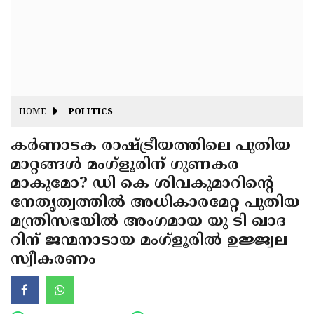
Fitr
May
Day
Eid
Al
Independence
Ad'ha
Day
Onam
HOME
POLITICS
J&K
State
കർണാടക രാഷ്ട്രീയത്തിലെ പുതിയ
Haryana
മാറ്റങ്ങൾ മംഗ്ളൂരിന് ഗുണകര
Assembly
State
Diwali
മാകുമോ? ഡി കെ ശിവകുമാറിന്റെ
Elections
Assembly
Christmas
നേതൃത്വത്തിൽ അധികാരമേറ്റ പുതിയ
Elections
മന്ത്രിസഭയിൽ അംഗമായ യു ടി ഖാദ
New-
റിന് ജന്മനാടായ മംഗ്ളൂരിൽ ഉജ്ജ്വല
Year
Republic
സ്വീകരണം
Day
Budget
Delhi