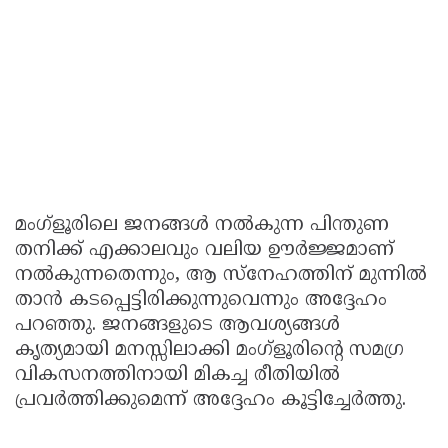
മംഗ്ളൂരിലെ ജനങ്ങൾ നൽകുന്ന പിന്തുണ
തനിക്ക് എക്കാലവും വലിയ ഊർജ്ജമാണ്
നൽകുന്നതെന്നും, ആ സ്നേഹത്തിന് മുന്നിൽ
താൻ കടപ്പെട്ടിരിക്കുന്നുവെന്നും അദ്ദേഹം
പറഞ്ഞു. ജനങ്ങളുടെ ആവശ്യങ്ങൾ
കൃത്യമായി മനസ്സിലാക്കി മംഗ്ളൂരിന്റെ സമഗ്ര
വികസനത്തിനായി മികച്ച രീതിയിൽ
പ്രവർത്തിക്കുമെന്ന് അദ്ദേഹം കൂട്ടിച്ചേർത്തു.