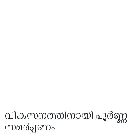
വികസനത്തിനായി പൂർണ്ണ
സമർപ്പണം