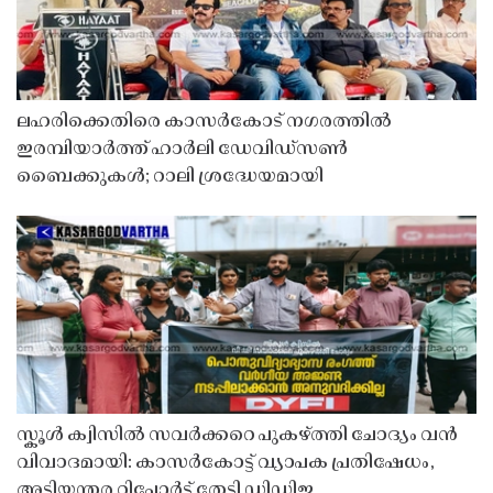
ലഹരിക്കെതിരെ കാസർകോട് നഗരത്തിൽ
ഇരമ്പിയാർത്ത് ഹാർലി ഡേവിഡ്‌സൺ
ബൈക്കുകൾ; റാലി ശ്രദ്ധേയമായി
സ്കൂൾ ക്വിസിൽ സവർക്കറെ പുകഴ്ത്തി ചോദ്യം വൻ
വിവാദമായി: കാസർകോട്ട് വ്യാപക പ്രതിഷേധം,
അടിയന്തര റിപ്പോർട്ട് തേടി ഡിഡിഇ