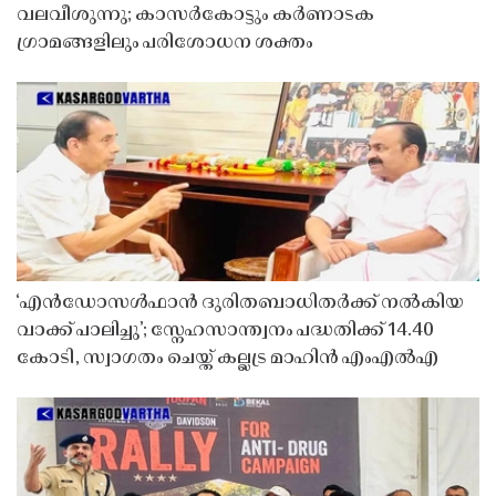
വലവീശുന്നു; കാസർകോട്ടും കർണാടക
ഗ്രാമങ്ങളിലും പരിശോധന ശക്തം
‘എൻഡോസൾഫാൻ ദുരിതബാധിതർക്ക് നൽകിയ
വാക്ക് പാലിച്ചു’; സ്നേഹസാന്ത്വനം പദ്ധതിക്ക് 14.40
കോടി, സ്വാഗതം ചെയ്ത് കല്ലട്ര മാഹിൻ എംഎൽഎ