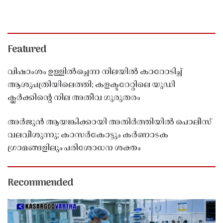
Featured
വിഷാംശം ഉള്ളിൽച്ചെന്ന നിലയിൽ കാറോടിച്ച്
ആശുപത്രിയിലെത്തി; കളക്ടറേറ്റിലെ യുഡി
ക്ലർക്കിൻ്റെ നില അതീവ ഗുരുതരം
അർജുൻ ആയങ്കിക്കായി അതിർത്തിയിൽ പൊലീസ്
വലവീശുന്നു; കാസർകോട്ടും കർണാടക
ഗ്രാമങ്ങളിലും പരിശോധന ശക്തം
Recommended