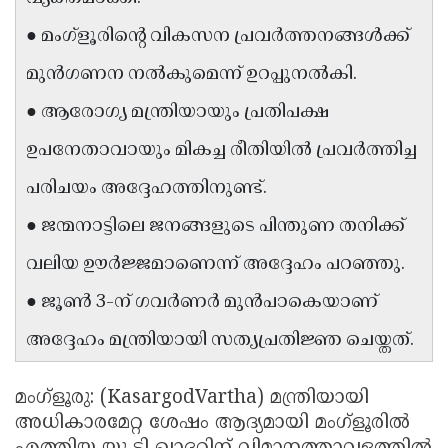
Updates
Assembly
Kerala
● മംഗ്ളൂരിന്റെ വികസന പ്രവർത്തനങ്ങൾക്ക്
Polls
Local
Look
മുൻഗണന നൽകുമെന്ന് ഉറപ്പുനൽകി.
Body
Back
● ആരോഗ്യ മന്ത്രിയായും പ്രതിപക്ഷ
Election
2025
ഉപനേതാവായും മികച്ച രീതിയിൽ പ്രവർത്തിച്ച
പരിചയം അദ്ദേഹത്തിനുണ്ട്.
● ജന്മനാട്ടിലെ ജനങ്ങളുടെ പിന്തുണ തനിക്ക്
വലിയ ഊർജ്ജമാണെന്ന് അദ്ദേഹം പറഞ്ഞു.
● ജൂൺ 3-ന് ഗവർണർ മുൻപാകെയാണ്
അദ്ദേഹം മന്ത്രിയായി സത്യപ്രതിജ്ഞ ചെയ്തത്.
മംഗ്ളൂരു: (KasargodVartha) മന്ത്രിയായി
അധികാരമേറ്റ ശേഷം ആദ്യമായി മംഗ്ളൂരിൽ