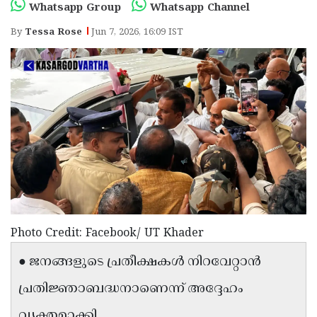
Election
Maha
Whatsapp Group
Whatsapp Channel
Shivarathri
International
By
Tessa Rose
Jun 7, 2026, 16:09 IST
Women's
Anti-
Day
Drug
Attukal
Campaign
Pongala
Holi
2025
2025
IPL
2025
Eid
Al-
Waqf
Fitr
Bill
Vishu
2025
Controversy
Photo Credit: Facebook/ UT Khader
Festival
Good
2025
● ജനങ്ങളുടെ പ്രതീക്ഷകൾ നിറവേറ്റാൻ
Friday
Easter
Observance
Sunday
പ്രതിജ്ഞാബദ്ധനാണെന്ന് അദ്ദേഹം
By-
2025
2025
Election
Bihar
വ്യക്തമാക്കി.