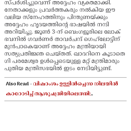
സ്പർശിച്ചുവെന്ന് അദ്ദേഹം വ്യക്തമാക്കി.
നേതാക്കളും പ്രവർത്തകരും നൽകിയ ഈ
വലിയ സ്നേഹത്തിനും പിന്തുണയ്ക്കും
അദ്ദേഹം ഹൃദയത്തിന്റെ ഭാഷയിൽ നന്ദി
അറിയിച്ചു. ജൂൺ 3-ന് ബെംഗളൂരിലെ ലോക്
ഭവനിൽ ഗവർണർ താവർചന്ദ് ഗെഹ്‌ലോട്ടിന്
മുൻപാകെയാണ് അദ്ദേഹം മന്ത്രിയായി
സത്യപ്രതിജ്ഞ ചെയ്തത്. ഖാദറിനെ കൂടാതെ
ഗി പരമേശ്വര ഉൾപ്പെടെയുള്ള മറ്റ് മന്ത്രിമാരും
പുതിയ മന്ത്രിസഭയിൽ ഇടം നേടിയിട്ടുണ്ട്.
Also Read -
വിഷാംശം ഉള്ളിൽച്ചെന്ന നിലയിൽ
കാറോടിച്ച് ആശുപത്രിയിലെത്തി;
കളക്ടറേറ്റിലെ യുഡി ക്ലർക്കിൻ്റെ നില അതീവ
ഗുരുതരം