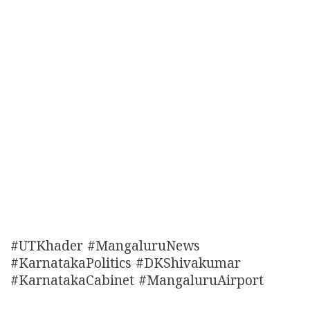
#UTKhader #MangaluruNews
#KarnatakaPolitics #DKShivakumar
#KarnatakaCabinet #MangaluruAirport