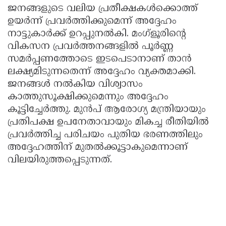
ജനങ്ങളുടെ വലിയ പ്രതീക്ഷകൾക്കൊത്ത്
ഉയർന്ന് പ്രവർത്തിക്കുമെന്ന് അദ്ദേഹം
നാട്ടുകാർക്ക് ഉറപ്പുനൽകി. മംഗ്ളൂരിന്റെ
വികസന പ്രവർത്തനങ്ങളിൽ പൂർണ്ണ
സമർപ്പണത്തോടെ ഇടപെടാനാണ് താൻ
ലക്ഷ്യമിടുന്നതെന്ന് അദ്ദേഹം വ്യക്തമാക്കി.
ജനങ്ങൾ നൽകിയ വിശ്വാസം
കാത്തുസൂക്ഷിക്കുമെന്നും അദ്ദേഹം
കൂട്ടിച്ചേർത്തു. മുൻപ് ആരോഗ്യ മന്ത്രിയായും
പ്രതിപക്ഷ ഉപനേതാവായും മികച്ച രീതിയിൽ
പ്രവർത്തിച്ച പരിചയം പുതിയ ഭരണത്തിലും
അദ്ദേഹത്തിന് മുതൽക്കൂട്ടാകുമെന്നാണ്
വിലയിരുത്തപ്പെടുന്നത്.