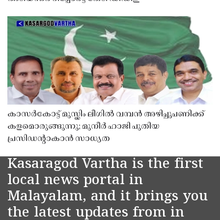
കാസർകോട്ട് മുസ്ലിം ലീഗിൽ വമ്പൻ അഴിച്ചുപണിക്ക്
കളമൊരുങ്ങുന്നു; മുനീർ ഹാജി പുതിയ
പ്രസിഡൻ്റാകാൻ സാധ്യത
Kasaragod Vartha is the first
local news portal in
Malayalam, and it brings you
the latest updates from in