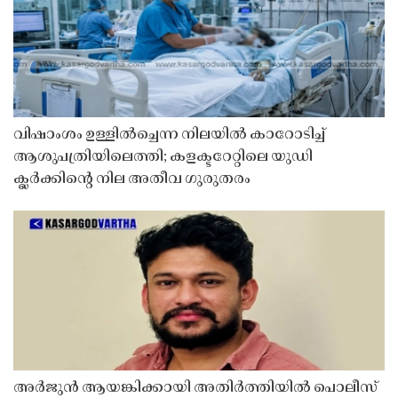
വിഷാംശം ഉള്ളിൽച്ചെന്ന നിലയിൽ കാറോടിച്ച്
ആശുപത്രിയിലെത്തി; കളക്ടറേറ്റിലെ യുഡി
ക്ലർക്കിൻ്റെ നില അതീവ ഗുരുതരം
അർജുൻ ആയങ്കിക്കായി അതിർത്തിയിൽ പൊലീസ്