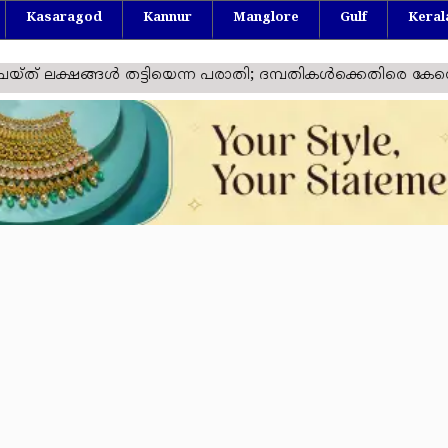
Kasaragod
Kannur
Manglore
Gulf
Keral