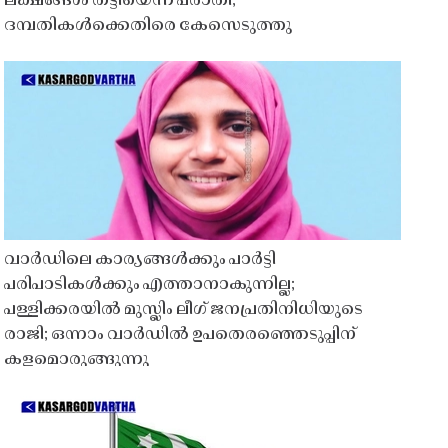
ലക്ഷങ്ങൾ തട്ടിയെന്ന പരാതി;
ദമ്പതികൾക്കെതിരെ കേസെടുത്തു
വാർഡിലെ കാര്യങ്ങൾക്കും പാർട്ടി
പരിപാടികൾക്കും എത്താനാകുന്നില്ല;
പള്ളിക്കരയിൽ മുസ്ലിം ലീഗ് ജനപ്രതിനിധിയുടെ
രാജി; ഒന്നാം വാർഡിൽ ഉപതെരഞ്ഞെടുപ്പിന്
കളമൊരുങ്ങുന്നു