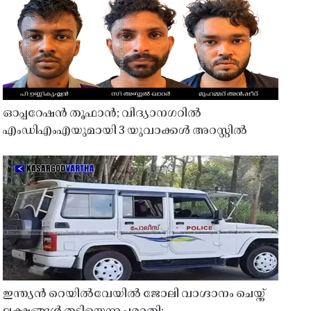
ഓപ്പറേഷൻ തൂഫാൻ; വിദ്യാനഗറിൽ
എംഡിഎംഎയുമായി 3 യുവാക്കൾ അറസ്റ്റിൽ
ഇന്ത്യൻ റെയിൽവേയിൽ ജോലി വാഗ്ദാനം ചെയ്ത്