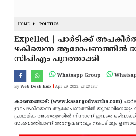
HOME
POLITICS
Expelled | പാര്‍ടിക്ക് അപകീര്‍
ഴകിയെന്ന ആരോപണത്തിൽ യു
സിപിഎം പുറത്താക്കി
Whatsapp Group
Whatsap
By
Web Desk Hub
Apr 29, 2022, 23:23 IST
കാഞ്ഞങ്ങാട്: (www.kasargodvartha.com)
പാര്‍
ഇടപഴകിയെന്ന ആരോപണത്തിൽ യുവാവിനേയും യുവത
പ്രാഥമിക അംഗത്വത്തില്‍ നിന്നാണ് ഇവരെ ഒഴിവാക്
സംഭവത്തിലാണ് അന്വേഷണവും നടപടിയും ഉണ്ടായിരി