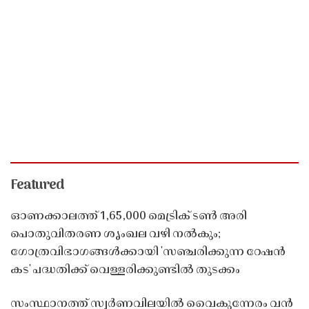
Featured
ഓണക്കാലത്ത് 1,65,000 മെട്രിക് ടൺ അരി
പൊതുവിതരണ ശൃംഖല വഴി നൽകും;
ഗോത്രവിഭാഗങ്ങൾക്കായി 'സഞ്ചരിക്കുന്ന റേഷൻ
കട' പദ്ധതിക്ക് വെള്ളരിക്കുണ്ടിൽ തുടക്കം
സംസ്ഥാനത്ത് സ്വർണവിലയിൽ വൈകുന്നേരം വൻ