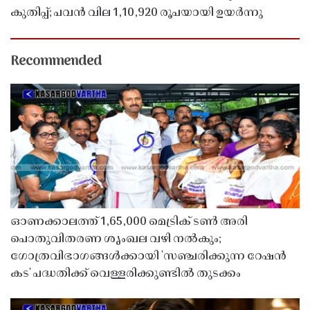
കുതിപ്പ്; പവൻ വില 1,10,920 രൂപയായി ഉയർന്നു
Recommended
ഓണക്കാലത്ത് 1,65,000 മെട്രിക് ടൺ അരി
പൊതുവിതരണ ശൃംഖല വഴി നൽകും;
ഗോത്രവിഭാഗങ്ങൾക്കായി 'സഞ്ചരിക്കുന്ന റേഷൻ
കട' പദ്ധതിക്ക് വെള്ളരിക്കുണ്ടിൽ തുടക്കം