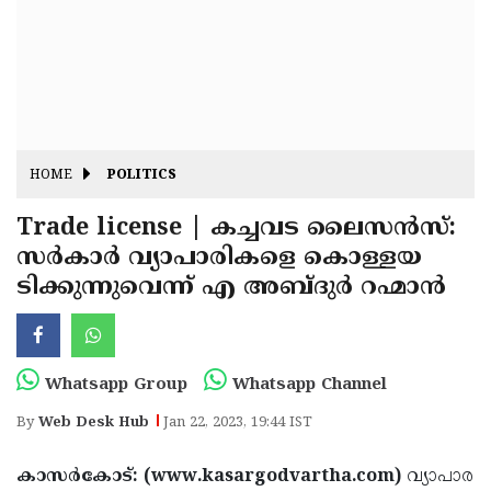
Fitr
May
Day
Eid
Al
Independence
Ad'ha
Day
Onam
HOME
POLITICS
J&K
State
Trade license | കച്ചവട ലൈസന്‍സ്:
Haryana
സര്‍കാര്‍ വ്യാപാരികളെ കൊള്ളയ
Assembly
State
Diwali
ടിക്കുന്നുവെന്ന് എ അബ്ദുര്‍ റഹ്മാന്‍
Elections
Assembly
Christmas
Elections
New-
Year
Republic
Whatsapp Group
Whatsapp Channel
Day
Budget
By
Web Desk Hub
Jan 22, 2023, 19:44 IST
Delhi
കാസര്‍കോട്: (www.kasargodvartha.com)
വ്യാപാര