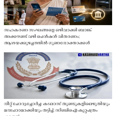
സഹകരണ സംഘങ്ങളെ ഒഴിവാക്കി ബാങ്ക്
അക്കൗണ്ട് വഴി പെൻഷൻ വിതരണം;
ആശയക്കുഴപ്പത്തിൽ ഗുണഭോക്താക്കൾ
നീറ്റ് ചോദ്യച്ചോർച്ച: കടലാസ് തുണ്ടുകളിലെഴുതിയും
മനഃപാഠമാക്കിയും തട്ടിപ്പ്; സിബിഐ കുറ്റപത്രം