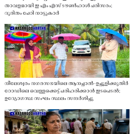
താവളമായി ഇ എം എസ് ടൗൺഹാൾ പരിസരം;
ദുരിതം പേറി നാട്ടുകാർ
നീലേശ്വരം നഗരസഭയിലെ ആനച്ചാൽ-ഉച്ചൂളിക്കുതിർ
റോഡിലെ വെള്ളക്കെട്ട് പരിഹരിക്കാൻ ഇടപെടൽ;
ഉദ്യോഗസ്ഥ സംഘം സ്ഥലം സന്ദർശിച്ചു