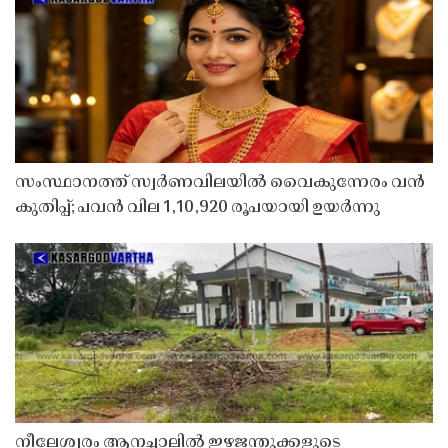
സംസ്ഥാനത്ത് സ്വർണവിലയിൽ വൈകുന്നേരം വൻ
കുതിപ്പ്; പവൻ വില 1,10,920 രൂപയായി ഉയർന്നു
നീലേശ്വരം ആനച്ചാലിൽ ഇഴജന്തുക്കളുടെ