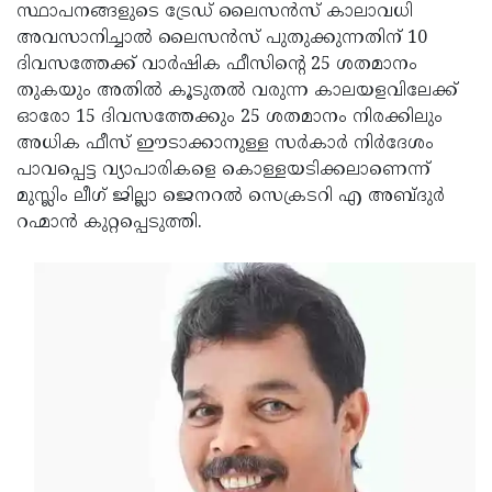
Election
Maha
സ്ഥാപനങ്ങളുടെ ട്രേഡ് ലൈസന്‍സ് കാലാവധി
അവസാനിച്ചാല്‍ ലൈസന്‍സ് പുതുക്കുന്നതിന് 10
Shivarathri
International
ദിവസത്തേക്ക് വാര്‍ഷിക ഫീസിന്റെ 25 ശതമാനം
Women's
Anti-
തുകയും അതില്‍ കൂടുതല്‍ വരുന്ന കാലയളവിലേക്ക്
ഓരോ 15 ദിവസത്തേക്കും 25 ശതമാനം നിരക്കിലും
Day
Drug
Attukal
അധിക ഫീസ് ഈടാക്കാനുള്ള സര്‍കാര്‍ നിര്‍ദേശം
Campaign
Pongala
Holi
പാവപ്പെട്ട വ്യാപാരികളെ കൊള്ളയടിക്കലാണെന്ന്
മുസ്ലിം ലീഗ് ജില്ലാ ജെനറല്‍ സെക്രടറി എ അബ്ദുര്‍
2025
2025
IPL
റഹ്മാന്‍ കുറ്റപ്പെടുത്തി.
2025
Eid
Al-
Waqf
Fitr
Bill
Vishu
2025
Controversy
Festival
Good
2025
Friday
Easter
Observance
Sunday
By-
2025
2025
Election
Bihar