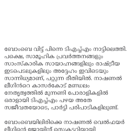
ബോംബെ വിട്ട് പിന്നെ ടിഎച്ച്എം നാട്ടിലെത്തി.
പക്ഷെ, സാമൂഹിക പ്രവർത്തനങ്ങളും
സാംസ്കാരിക സായാഹ്നങ്ങളിലും രാഷ്ട്രീയ
ഇടപെടലുകളിലും അദ്ദേഹം ഇവിടെയും
സാന്നിധ്യമാണ്, പറ്റുന്ന രീതിയിൽ. നാഷണൽ
ലീഗിൻറെ കാസർകോട് മണ്ഡലം
നേതൃത്വത്തിൽ മുന്നണി പോരാളികളിൽ
ഒരാളായി ടിഎച്ച്എം പഴയ അതേ
സജീവതയോടെ, പാർട്ടി പരിപാടികളിലുണ്ട്.
ബോംബെയിലിരിക്കെ നാഷണൽ വെൽഫയർ
ലീഗിന്റെ ജോയിന്റ് സെക്രട്ടറിയായി