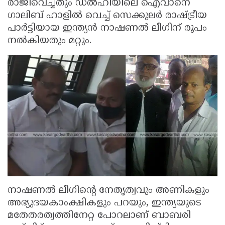
രാജിവെച്ചതും ഡൽഹിയിലെ ഐവാനെ
ഗാലിബ് ഹാളിൽ വെച്ച് സെക്കുലർ രാഷ്ട്രീയ
പാർട്ടിയായ ഇന്ത്യൻ നാഷണൽ ലീഗിന് രൂപം
നൽകിയതും മറ്റും.
നാഷണൽ ലീഗിന്റെ നേതൃത്വവും അണികളും
അഭ്യുദയകാംക്ഷികളും പറയും, ഇന്ത്യയുടെ
മതേതരത്വത്തിനേറ്റ പോറലാണ് ബാബരി