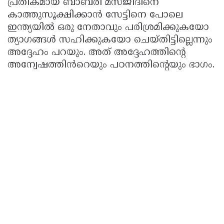
പ്രതീകമായ ബാബരി മസ്ജിദിനെ
കാത്തുസൂക്ഷിക്കാൻ സേട്ടിനെ പോലെ
ഇന്ത്യയിൽ ഒരു നേതാവും പരിശ്രമിക്കുകയോ
ത്യാഗങ്ങൾ സഹിക്കുകയോ ചെയ്തിട്ടില്ലെന്നും
അദ്ദേഹം പറയും. അത് അദ്ദേഹത്തിന്റെ
അന്വേഷത്തിൻറെയും പഠനത്തിന്റെയും ഭാഗം.