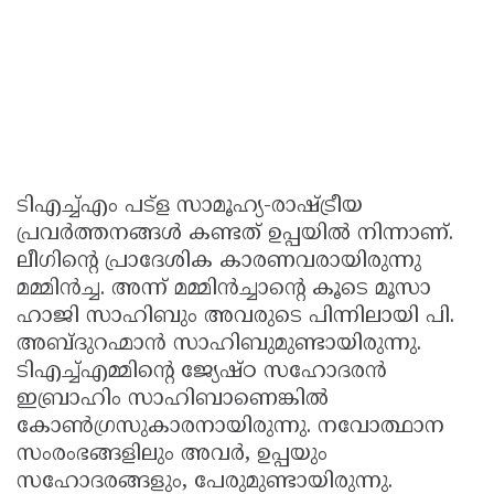
ടിഎച്ച്എം പട്‌ള സാമൂഹ്യ-രാഷ്ട്രീയ
പ്രവർത്തനങ്ങൾ കണ്ടത് ഉപ്പയിൽ നിന്നാണ്.
ലീഗിന്റെ പ്രാദേശിക കാരണവരായിരുന്നു
മമ്മിൻച്ച. അന്ന് മമ്മിൻച്ചാൻ്റെ കൂടെ മൂസാ
ഹാജി സാഹിബും അവരുടെ പിന്നിലായി പി.
അബ്ദുറഹ്മാൻ സാഹിബുമുണ്ടായിരുന്നു.
ടിഎച്ച്എമ്മിന്റെ ജ്യേഷ്ഠ സഹോദരൻ
ഇബ്രാഹിം സാഹിബാണെങ്കിൽ
കോൺഗ്രസുകാരനായിരുന്നു. നവോത്ഥാന
സംരംഭങ്ങളിലും അവർ, ഉപ്പയും
സഹോദരങ്ങളും, പേരുമുണ്ടായിരുന്നു.