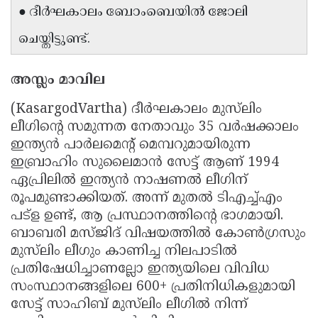
● ദീർഘകാലം ബോംബെയിൽ ജോലി
Updates
Assembly
Kerala
ചെയ്തിട്ടുണ്ട്.
Polls
Local
Look
Body
Back
അസ്ലം മാവില
Election
2025
(KasargodVartha) ദീർഘകാലം മുസ്‌ലിം
ലീഗിന്റെ സമുന്നത നേതാവും 35 വർഷക്കാലം
ഇന്ത്യൻ പാർലമെന്റ് മെമ്പറുമായിരുന്ന
ഇബ്രാഹിം സുലൈമാൻ സേട്ട് ആണ് 1994
ഏപ്രിലിൽ ഇന്ത്യൻ നാഷണൽ ലീഗിന്
രൂപമുണ്ടാക്കിയത്. അന്ന് മുതൽ ടിഎച്ച്എം
പട്‌ള ഉണ്ട്, ആ പ്രസ്ഥാനത്തിന്റെ ഭാഗമായി.
ബാബരി മസ്ജിദ്‌ വിഷയത്തിൽ കോൺഗ്രസും
മുസ്‌ലിം ലീഗും കാണിച്ച നിലപാടിൽ
പ്രതിഷേധിച്ചാണല്ലോ ഇന്ത്യയിലെ വിവിധ
സംസ്ഥാനങ്ങളിലെ 600+ പ്രതിനിധികളുമായി
സേട്ട് സാഹിബ് മുസ്‌ലിം ലീഗിൽ നിന്ന്