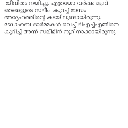
ജീവിതം നയിച്ചു. എത്രയോ വർഷം മുമ്പ്
ഞങ്ങളുടെ സലീം കുറച്ച് മാസം
അദ്ദേഹത്തിന്റെ കടയിലുണ്ടായിരുന്നു.
ബോംബെ ഓർമ്മകൾ വെച്ച് ടിഎച്ച്എമ്മിനെ
കുറിച്ച് അന്ന് സലീമിന് നൂറ് നാക്കായിരുന്നു.