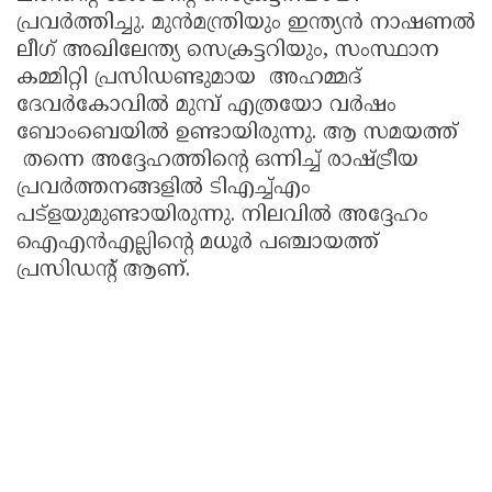
പ്രവർത്തിച്ചു. മുൻമന്ത്രിയും ഇന്ത്യൻ നാഷണൽ
ലീഗ് അഖിലേന്ത്യ സെക്രട്ടറിയും, സംസ്ഥാന
കമ്മിറ്റി പ്രസിഡണ്ടുമായ അഹമ്മദ്
ദേവർകോവിൽ മുമ്പ് എത്രയോ വർഷം
ബോംബെയിൽ ഉണ്ടായിരുന്നു. ആ സമയത്ത്
തന്നെ അദ്ദേഹത്തിന്റെ ഒന്നിച്ച് രാഷ്ട്രീയ
പ്രവർത്തനങ്ങളിൽ ടിഎച്ച്എം
പട്‌ളയുമുണ്ടായിരുന്നു. നിലവിൽ അദ്ദേഹം
ഐഎൻഎല്ലിന്റെ മധൂർ പഞ്ചായത്ത്
പ്രസിഡന്റ് ആണ്.