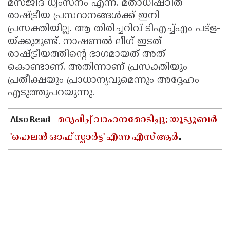
മസ്ജിദ് ധ്വംസനം എന്ന്. മതാധിഷ്ഠിത
രാഷ്ട്രീയ പ്രസ്ഥാനങ്ങൾക്ക് ഇനി
പ്രസക്തിയില്ല. ആ തിരിച്ചറിവ് ടിഎച്ച്എം പട്‌ള-
യ്ക്കുമുണ്ട്. നാഷണൽ ലീഗ് ഇടത്
രാഷ്ട്രീയത്തിന്റെ ഭാഗമായത് അത്
കൊണ്ടാണ്. അതിന്നാണ് പ്രസക്തിയും
പ്രതീക്ഷയും പ്രാധാന്യവുമെന്നും അദ്ദേഹം
എടുത്തുപറയുന്നു.
Also Read -
മദ്യപിച്ച് വാഹനമോടിച്ചു; യൂട്യൂബർ
'ഹെലൻ ഓഫ് സ്പാർട്ട' എന്ന എസ് ആർ
ധന്യയുടെ ലൈസൻസ് സസ്പെൻഡ് ചെയ്തു ​​​​​​​