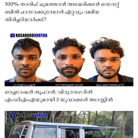
100% താരിഫ് ചുമത്താൻ അമേരിക്കൻ സെനറ്റ്
ബിൽ പാസാക്കുമ്പോൾ ഏറ്റവും വലിയ
തിരിച്ചടിയാർക്ക്?
ഓപ്പറേഷൻ തൂഫാൻ; വിദ്യാനഗറിൽ
എംഡിഎംഎയുമായി 3 യുവാക്കൾ അറസ്റ്റിൽ