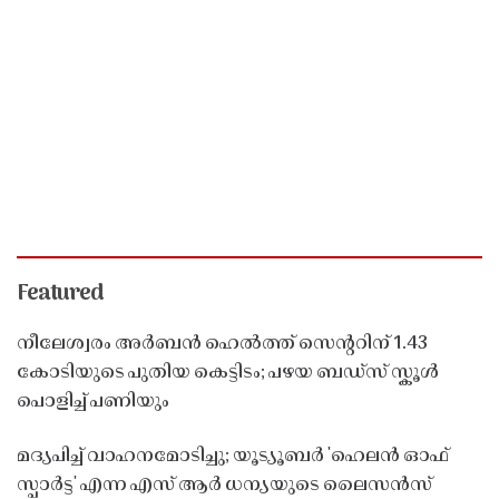
Featured
നീലേശ്വരം അർബൻ ഹെൽത്ത് സെൻ്ററിന് 1.43
കോടിയുടെ പുതിയ കെട്ടിടം; പഴയ ബഡ്സ് സ്കൂൾ
പൊളിച്ച് പണിയും
മദ്യപിച്ച് വാഹനമോടിച്ചു; യൂട്യൂബർ 'ഹെലൻ ഓഫ്
സ്പാർട്ട' എന്ന എസ് ആർ ധന്യയുടെ ലൈസൻസ്