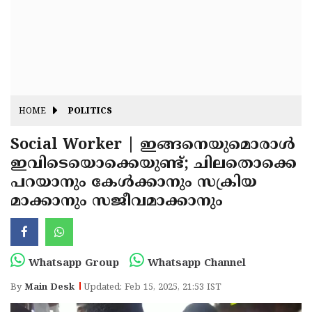
Fitr
May
Day
Eid
Al
Independence
Ad'ha
Day
Onam
HOME
POLITICS
J&K
State
Social Worker | ഇങ്ങനെയുമൊരാൾ
Haryana
ഇവിടെയൊക്കെയുണ്ട്; ചിലതൊക്കെ
Assembly
State
Diwali
പറയാനും കേൾക്കാനും സക്രിയ
Elections
Assembly
Christmas
മാക്കാനും സജീവമാക്കാനും
Elections
New-
Year
Republic
Whatsapp Group
Whatsapp Channel
Day
Budget
By
Main Desk
Updated: Feb 15, 2025, 21:53 IST
Delhi