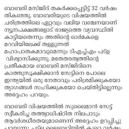
ബാബരി മസ്ജിദ് തകർക്കപ്പെട്ടിട്ട് 32 വർഷം
തികഞ്ഞു. ബാബരിയുടെ വിഷയത്തിൽ
ചരിത്രത്തിലെ ഏറ്റവും വലിയ വഞ്ചനയാണ്
ന്യൂനപക്ഷങ്ങളോട് രാജ്യത്തെ വ്യവസ്ഥിതി
കാട്ടിയതെന്നും അതിന്റെ ഓർമകളെ
മറവിയിലേക്ക് തള്ളുന്നത്
മഹാപാതകമാവുമെന്നും ടിഎച്ച്എം പട്‌ള
വിശ്വാസിക്കുന്നു. മതേതരത്വത്തിന്റെ
പ്രതീകമായ ബാബരി മസ്ജിദിനെ
കാത്തുസൂക്ഷിക്കാൻ സേട്ടിനെ പോലെ
ഇന്ത്യയിൽ ഒരു നേതാവും പരിശ്രമിക്കുകയോ
ത്യാഗങ്ങൾ സഹിക്കുകയോ ചെയ്തിട്ടില്ലെന്നും
അദ്ദേഹം പറയും.
ബാബരി വിഷയത്തിൽ സുലൈമാൻ സേട്ട്
സ്വീകരിച്ച തത്ത്വാധിഷ്ഠിത നിലപാടും
ആദർശധീരതയുമാണെന്ന് അദ്ദേഹം ഉറപ്പിച്ചു
പറയുന്നു. പട്ല ലൈബ്രറിയിൽ കുറെ വർഷം