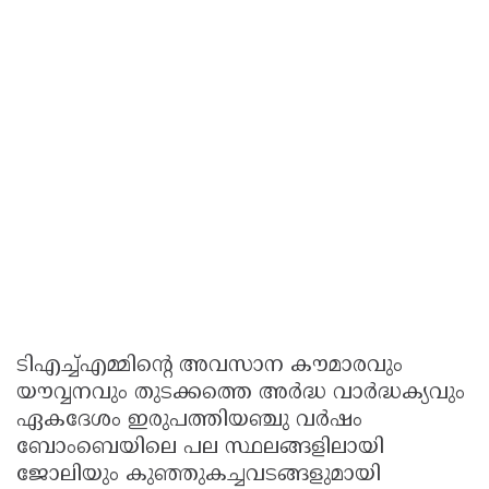
ടിഎച്ച്എമ്മിന്റെ അവസാന കൗമാരവും
യൗവ്വനവും തുടക്കത്തെ അർദ്ധ വാർദ്ധക്യവും
ഏകദേശം ഇരുപത്തിയഞ്ചു വർഷം
ബോംബെയിലെ പല സ്ഥലങ്ങളിലായി
ജോലിയും കുഞ്ഞുകച്ചവടങ്ങളുമായി