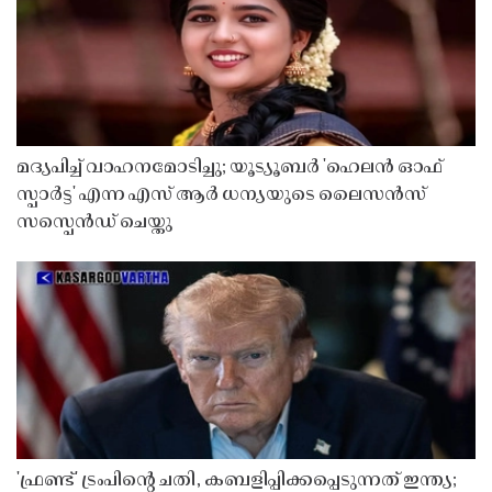
മദ്യപിച്ച് വാഹനമോടിച്ചു; യൂട്യൂബർ 'ഹെലൻ ഓഫ്
സ്പാർട്ട' എന്ന എസ് ആർ ധന്യയുടെ ലൈസൻസ്
സസ്പെൻഡ് ചെയ്തു ​​​​​​​
'ഫ്രണ്ട്' ട്രംപിന്റെ ചതി, കബളിപ്പിക്കപ്പെടുന്നത് ഇന്ത്യ;