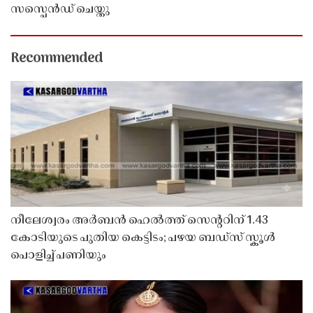
സസ്പെൻഡ് ചെയ്തു ​​​​​​​
Recommended
നീലേശ്വരം അർബൻ ഹെൽത്ത് സെൻ്ററിന് 1.43
കോടിയുടെ പുതിയ കെട്ടിടം; പഴയ ബഡ്സ് സ്കൂൾ
പൊളിച്ച് പണിയും