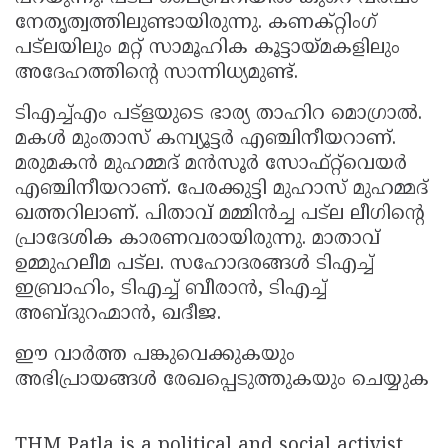
നേതൃത്വത്തിലുണ്ടായിരുന്നു. കണക്റ്റിംഗ്
പട്ലയിലും മറ്റ് സാമൂഹിക കൂട്ടായ്മകളിലും
അദേഹത്തിന്റെ സാന്നിധ്യമുണ്ട്.
ടിഎച്ച്എം പട്‌ളയുടെ ഭാര്യ താഹിറ മൊഗ്രാൽ.
മകൾ മുംതാസ് കമ്പ്യൂട്ടർ എഞ്ചിനീയറാണ്.
മരുമകൻ മുഹമ്മദ് മൻസൂർ സോഫ്റ്റ്‌വെയർ
എഞ്ചിനീയറാണ്. പേരക്കുട്ടി മുഹാസ് മുഹമ്മദ്
ഖത്തറിലാണ്. പിതാവ് മമ്മിൻച്ച പട്ല ലീഗിന്റെ
പ്രാദേശിക കാരണവരായിരുന്നു. മാതാവ്
ഉമ്മുഹലീമ പട്ല. സഹോദരങ്ങൾ ടിഎച്ച്
ഇബ്രാഹിം, ടിഎച്ച് ബീരാൻ, ടിഎച്ച്
അബ്ദുറഹ്മാൻ, ഖദീജ.
ഈ വാർത്ത പങ്കുവെക്കുകയും
അഭിപ്രായങ്ങൾ രേഖപ്പെടുത്തുകയും ചെയ്യുക
THM Patla is a political and social activist.