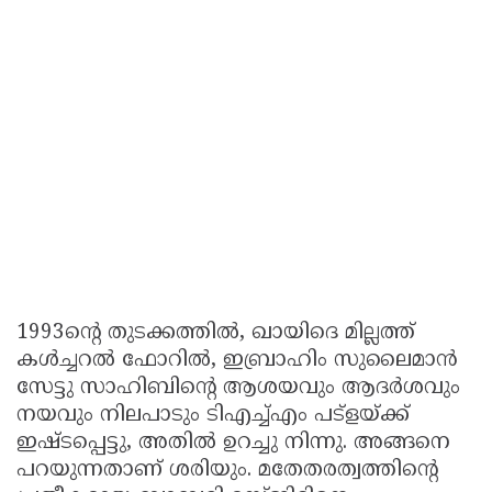
1993ന്റെ തുടക്കത്തിൽ, ഖായിദെ മില്ലത്ത്
കൾച്ചറൽ ഫോറിൽ, ഇബ്രാഹിം സുലൈമാൻ
സേട്ടു സാഹിബിന്റെ ആശയവും ആദർശവും
നയവും നിലപാടും ടിഎച്ച്എം പട്‌ളയ്ക്ക്
ഇഷ്ടപ്പെട്ടു, അതിൽ ഉറച്ചു നിന്നു. അങ്ങനെ
പറയുന്നതാണ് ശരിയും. മതേതരത്വത്തിന്റെ