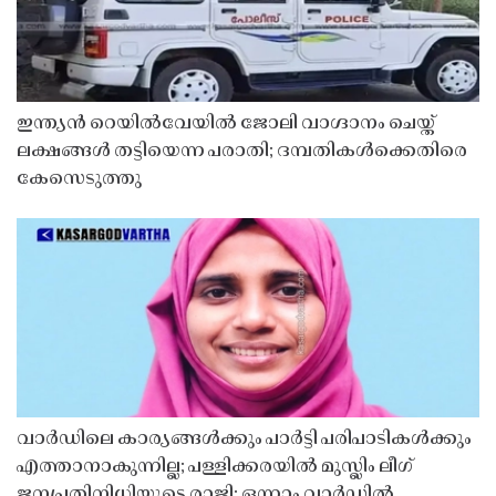
ഇന്ത്യൻ റെയിൽവേയിൽ ജോലി വാഗ്ദാനം ചെയ്ത്
ലക്ഷങ്ങൾ തട്ടിയെന്ന പരാതി; ദമ്പതികൾക്കെതിരെ
കേസെടുത്തു
വാർഡിലെ കാര്യങ്ങൾക്കും പാർട്ടി പരിപാടികൾക്കും
എത്താനാകുന്നില്ല; പള്ളിക്കരയിൽ മുസ്ലിം ലീഗ്
ജനപ്രതിനിധിയുടെ രാജി; ഒന്നാം വാർഡിൽ